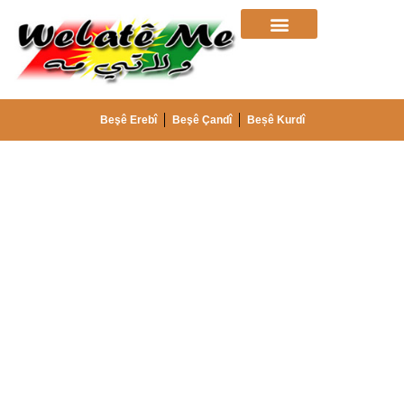
Beşê Erebî
Beşê Çandî
Beșê Kurdî