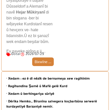
Diyasporayê li bajarê
Dûsseldorf a Alemanî bi
navê
Hejar Mûkiryanî
di
bin slogana -ber bi
wêjeyeke Kurdistanî resen
û hevçerx ve- hate
lidarxistin.Û ez bi şanazî
wek endam beşdar bûm.
Ev gaveke girîng e ji…
Gotar
2026-07-29
Bixwîne ...
· Xedam : ez ê di nêzîk de bernameya xew ragihînim
· Ragihandina Şamê û Mafê gelê Kurd
· Xedam û berhingariya sûriyê
· Dêrika Hemko… Bîranîna salvegera koçbarbûna serwerê
kurdayetiyê Barzaniyê nemir.