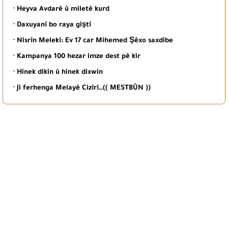
· Heyva Avdarê û miletê kurd
· Daxuyanî bo raya giştî
· Nisrîn Melekî: Ev 17 car Mihemed Şêxo saxdibe
· Kampanya 100 hezar imze dest pê kir
· Hinek dikin û hinek dixwin
· Ji ferhenga Melayê Cizîrî…(( MESTBÛN ))