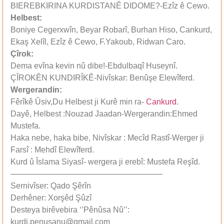
BIEREBKIRINA KURDISTANÊ DIDOME?-Ezîz ê Cewo.
Helbest
:
Boniye Cegerxwîn, Beyar Robarî, Burhan Hiso, Cankurd,
Ekaş Xelîl, Ezîz ê Cewo, F.Yakoub, Ridwan Caro.
Çîrok:
Dema evîna kevin nû dibe!-Ebdulbaqî Huseynî.
ÇÎROKÊN KUNDIRÎKÊ-Nivîskar: Benûşe Elewîferd.
Wergerandin:
Fêrîkê Ûsiv,Du Helbest ji Kurê min ra-
Cankurd
.
Dayê, Helbest :Nouzad Jaadan-Wergerandin:Ehmed
Mustefa.
Haka nebe, haka bibe, Nivîskar : Mecîd Rastî-Werger ji
Farsî : Mehdî Elewîferd.
Kurd û Îslama Siyasî- wergera ji erebî: Mustefa Reşîd.
———————————————————
Sernivîser: Qado Şêrîn
Derhêner: Xorşêd Şûzî
Desteya birêvebira ‘’Pênûsa Nû’’:
kurdi.penusanu@gmail.com