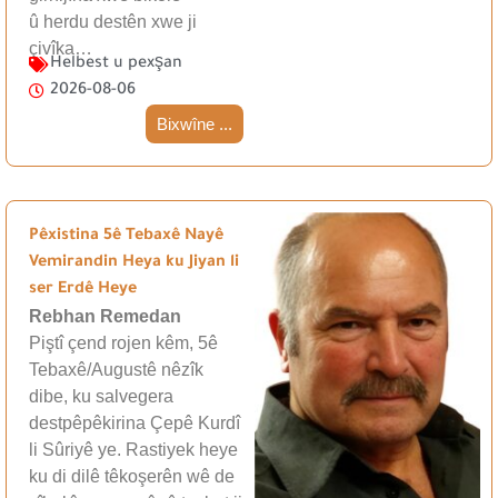
û herdu destên xwe ji
çivîka…
Helbest u pexşan
2026-08-06
Bixwîne ...
Pêxistina 5ê Tebaxê Nayê
Vemirandin Heya ku Jiyan li
ser Erdê Heye
Rebhan Remedan
Piştî çend rojen kêm, 5ê
Tebaxê/Augustê nêzîk
dibe, ku salvegera
destpêpêkirina Çepê Kurdî
li Sûriyê ye. Rastiyek heye
ku di dilê têkoşerên wê de