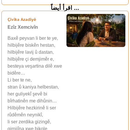
اقرأ أيضاً ...
Çivîka Azadiyê
Ezîz Xemcivîn
Baxê peyvan li ber te ye,
hilbijêre biskên hestan,
hilbijêre lavij û dastan,
hilbijêre çi demjimêr e,
besteya veşartina dilê xwe
bidêre…
Li ber te ne,
stran û kaniya helbestan,
her guliyekî şevê bi
bîrhatinên me dihûnin…
Hilbijêre hezkirinê li ser
rûdêmên neynikî,
li ser zerdika gizingê,
girnijîna xwe bikole