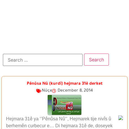
Pênûsa Nû (kurdî) hejmara 31ê derket
Nûçe
December 8, 2014
Hejmara 31ê ya ‘’Pênûsa Nû’’, Hejmarek tije nivîs û
berhemên curbecur e… Di hejmara 31ê de, doseyek