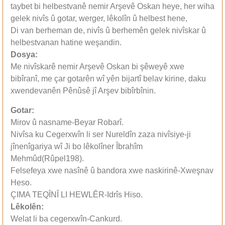
taybet bi helbestvanê nemir Arşevê Oskan heye, her wiha
gelek nivîs û gotar, werger, lêkolîn û helbest hene,
Di van berheman de, nivîs û berhemên gelek nivîskar û
helbestvanan hatine weşandin.
Dosya
:
Me nivîskarê nemir Arşevê Oskan bi şêweyê xwe
bibîranî, me çar gotarên wî yên bijartî belav kirine, daku
xwendevanên Pênûsê jî Arşev bibîrbînin.
Gotar
:
Mirov û nasname-Beyar Robarî.
Nivîsa ku Cegerxwîn li ser Nureldîn zaza nivîsiye-ji
jînenîgariya wî Ji bo lêkolîner Îbrahîm
Mehmûd(Rûpel198).
Felsefeya xwe nasînê û bandora xwe naskirinê-Xweşnav
Heso.
ÇIMA TEQÎNÎ LI HEWLÊR-Idrîs Hiso.
Lêkolên
:
Welat li ba cegerxwîn-Cankurd.