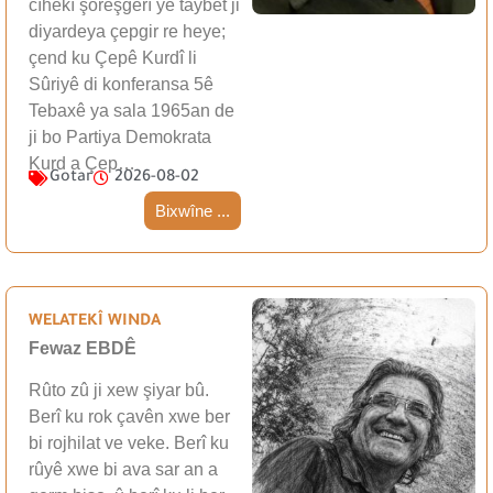
cîhekî şoreşgerî yê taybet ji
diyardeya çepgir re heye;
çend ku Çepê Kurdî li
Sûriyê di konferansa 5ê
Tebaxê ya sala 1965an de
ji bo Partiya Demokrata
Kurd a Çep…
Gotar
2026-08-02
Bixwîne ...
WELATEKÎ WINDA
Fewaz EBDÊ
Rûto zû ji xew şiyar bû.
Berî ku rok çavên xwe ber
bi rojhilat ve veke. Berî ku
rûyê xwe bi ava sar an a