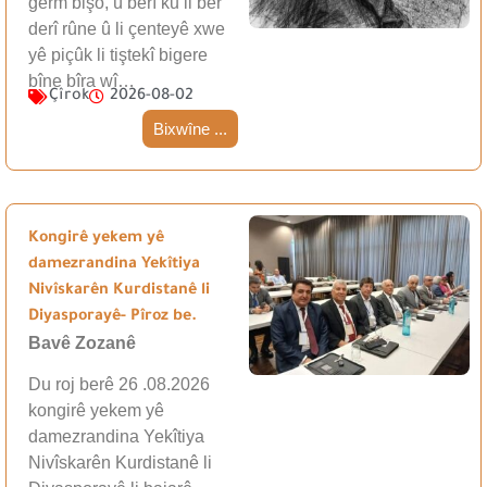
germ bişo, û berî ku li ber
derî rûne û li çenteyê xwe
yê piçûk li tiştekî bigere
bîne bîra wî…
Çîrok
2026-08-02
Bixwîne ...
Kongirê yekem yê
damezrandina Yekîtiya
Nivîskarên Kurdistanê li
Diyasporayê- Pîroz be.
Bavê Zozanê
Du roj berê 26 .08.2026
kongirê yekem yê
damezrandina Yekîtiya
Nivîskarên Kurdistanê li