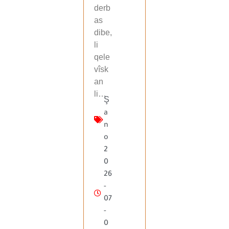
derb
as
dibe,
li
qele
vîsk
an
li…
Ş
a
n
o
2
0
26
-
07
-
0