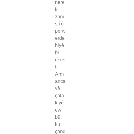
nere
k
zani
stî û
perw
erde
hiyê
bi
rêxis
t.
Arm
anca
vê
çala
kiyê
ew
bû
ku
çand