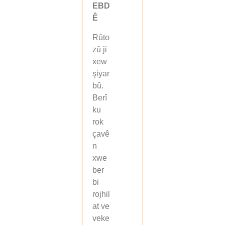
EBD
Ê
Rûto
zû ji
xew
şiyar
bû.
Berî
ku
rok
çavê
n
xwe
ber
bi
rojhil
at ve
veke