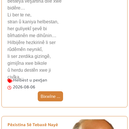
besteya veşartina dilê xwe
bidêre…
Li ber te ne,
stran û kaniya helbestan,
her guliyekî şevê bi
bîrhatinên me dihûnin…
Hilbijêre hezkirinê li ser
rûdêmên neynikî,
li ser zerdika gizingê,
girnijîna xwe bikole
û herdu destên xwe ji
çivîka…
Helbest u pexşan
2026-08-06
Bixwîne ...
Pêxistina 5ê Tebaxê Nayê