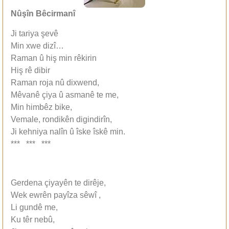
Nûş‏în Bêcirmanî
Ji tariya ‏şevê
Min xwe dizî…
Raman û hiş‏ min rêkirin
Hiş‏ rê dibir
Raman roja nû dixwend,
Mêvanê çiya û asmanê te me,
Min himbêz bike,
Vemale, rondikên digindirîn,
Ji kehniya nalîn û îske îskê min.
*** *** ***
Gerdena çiyayên te dirêje,
Wek ewrên payîza sêwî ,
Li gundê me,
Ku têr nebû,