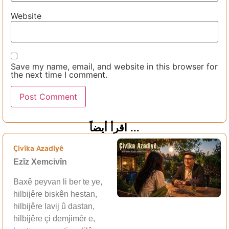
Website
Save my name, email, and website in this browser for
the next time I comment.
اقرأ أيضاً ...
Çivîka Azadiyê
Ezîz Xemcivîn
Baxê peyvan li ber te ye,
hilbijêre biskên hestan,
hilbijêre lavij û dastan,
hilbijêre çi demjimêr e,