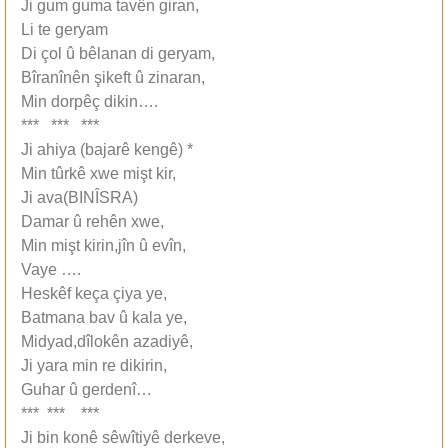
Ji gum guma tavên giran,
Li te geryam
Di çol û bêlanan di geryam,
Bîranînên ‏şikeft û zinaran,
Min dorpêç dikin….
*** *** ***
Ji ‏ahiya (bajarê kengê) *
Min tûrkê xwe mi‏şt kir,
Ji ava(BINÎSRA)
Damar û rehên xwe,
Min miş‏t kirin,jîn û evîn,
Vaye ….
Heskêf keça çiya ye,
Batmana bav û kala ye,
Midyad,dîlokên azadiyê,
Ji yara min re dikirin,
Guhar û gerdenî…
*** *** ***
Ji bin konê sêwîtiyê derkeve,