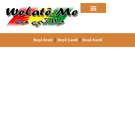
Beşê Erebî
Beşê Çandî
Beșê Kurdî