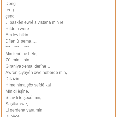
Deng
reng
çeng
Ji baskên ewrê zivistana min re
Hilde û were
Em tev bikin
Dîlan û sema…..
*** *** ***
Min tenê ne hêle,
Zû ,min ji bin,
Giraniya xema derîne…..
Awrên çiyayên xwe neberde min,
Dilzîzim,
Hime hima ‏şêx seîdê kal
Min di êş‏îne,
Silav li te ş‏êxê min,
‏Şaş‏ika xwe,
Li gerdena yara min
Bi pêçe,