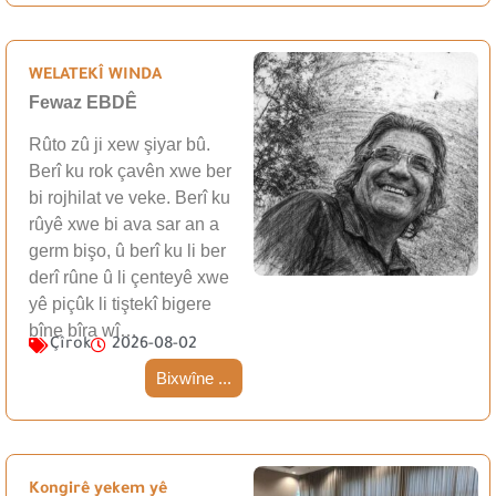
WELATEKÎ WINDA
Fewaz EBDÊ
Rûto zû ji xew şiyar bû.
Berî ku rok çavên xwe ber
bi rojhilat ve veke. Berî ku
rûyê xwe bi ava sar an a
germ bişo, û berî ku li ber
derî rûne û li çenteyê xwe
yê piçûk li tiştekî bigere
bîne bîra wî…
Çîrok
2026-08-02
Bixwîne ...
Kongirê yekem yê