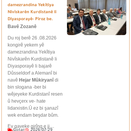
damezrandina Yekîtiya
Nivîskarên Kurdistanê li
Diyasporayê- Pîroz be.
Bavê Zozanê
Du roj berê 26 .08.2026
kongirê yekem yê
damezrandina Yekîtiya
Nivîskarên Kurdistanê li
Diyasporayê li bajarê
Dûsseldorf a Alemanî bi
navê
Hejar Mûkiryanî
di
bin slogana -ber bi
wêjeyeke Kurdistanî resen
û hevçerx ve- hate
lidarxistin.Û ez bi şanazî
wek endam beşdar bûm.
Ev gaveke girîng e ji…
Gotar
2026-07-29