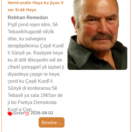
Vemirandin Heya ku Jiyan li
ser Erdê Heye
Rebhan Remedan
Piştî çend rojen kêm, 5ê
Tebaxê/Augustê nêzîk
dibe, ku salvegera
destpêpêkirina Çepê Kurdî
li Sûriyê ye. Rastiyek heye
ku di dilê têkoşerên wê de
cîhekî şoreşgerî yê taybet ji
diyardeya çepgir re heye;
çend ku Çepê Kurdî li
Sûriyê di konferansa 5ê
Tebaxê ya sala 1965an de
ji bo Partiya Demokrata
Kurd a Çep…
Gotar
2026-08-02
Bixwîne ...