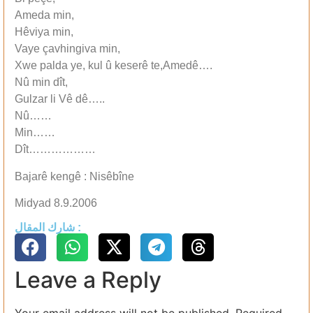
Ameda min,
Hêviya min,
Vaye çavhingiva min,
Xwe palda ye, kul û keserê te,Amedê….
Nû min dît,
Gulzar li Vê dê…..
Nû……
Min……
Dît………………
Bajarê kengê : Nisêbîne
Midyad 8.9.2006
شارك المقال :
Leave a Reply
Your email address will not be published.
Required