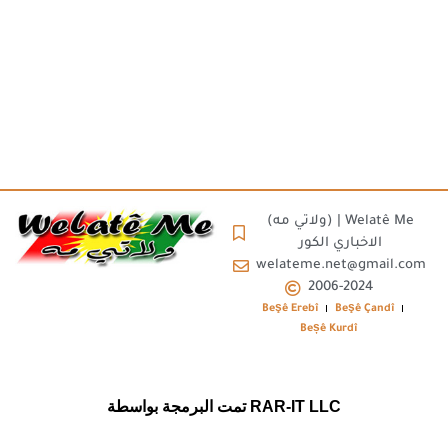
(ولاتي مه) | Welatê Me
الاخباري الكور
welateme.net@gmail.com
2006-2024
Beşê Erebî
Beşê Çandî
Beșê Kurdî
تمت البرمجة بواسطة RAR-IT LLC