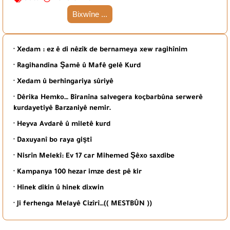
Bixwîne ...
· Xedam : ez ê di nêzîk de bernameya xew ragihînim
· Ragihandina Şamê û Mafê gelê Kurd
· Xedam û berhingariya sûriyê
· Dêrika Hemko… Bîranîna salvegera koçbarbûna serwerê
kurdayetiyê Barzaniyê nemir.
· Heyva Avdarê û miletê kurd
· Daxuyanî bo raya giştî
· Nisrîn Melekî: Ev 17 car Mihemed Şêxo saxdibe
· Kampanya 100 hezar imze dest pê kir
· Hinek dikin û hinek dixwin
· Ji ferhenga Melayê Cizîrî…(( MESTBÛN ))