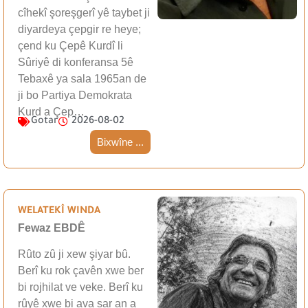
cîhekî şoreşgerî yê taybet ji
diyardeya çepgir re heye;
çend ku Çepê Kurdî li
Sûriyê di konferansa 5ê
Tebaxê ya sala 1965an de
ji bo Partiya Demokrata
Kurd a Çep…
Gotar
2026-08-02
Bixwîne ...
WELATEKÎ WINDA
Fewaz EBDÊ
Rûto zû ji xew şiyar bû.
Berî ku rok çavên xwe ber
bi rojhilat ve veke. Berî ku
rûyê xwe bi ava sar an a