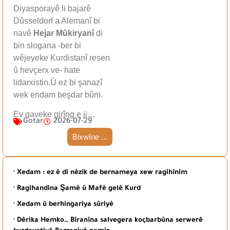
Diyasporayê li bajarê
Dûsseldorf a Alemanî bi
navê
Hejar Mûkiryanî
di
bin slogana -ber bi
wêjeyeke Kurdistanî resen
û hevçerx ve- hate
lidarxistin.Û ez bi şanazî
wek endam beşdar bûm.
Ev gaveke girîng e ji…
Gotar
2026-07-29
Bixwîne ...
· Xedam : ez ê di nêzîk de bernameya xew ragihînim
· Ragihandina Şamê û Mafê gelê Kurd
· Xedam û berhingariya sûriyê
· Dêrika Hemko… Bîranîna salvegera koçbarbûna serwerê