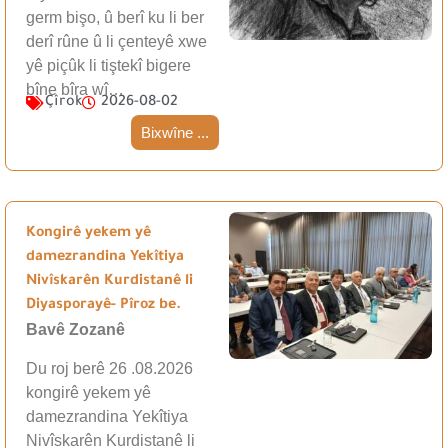
germ bişo, û berî ku li ber
derî rûne û li çenteyê xwe
yê piçûk li tiştekî bigere
bîne bîra wî…
Çîrok
2026-08-02
Bixwîne ...
Kongirê yekem yê
damezrandina Yekîtiya
Nivîskarên Kurdistanê li
Diyasporayê- Pîroz be.
Bavê Zozanê
Du roj berê 26 .08.2026
kongirê yekem yê
damezrandina Yekîtiya
Nivîskarên Kurdistanê li