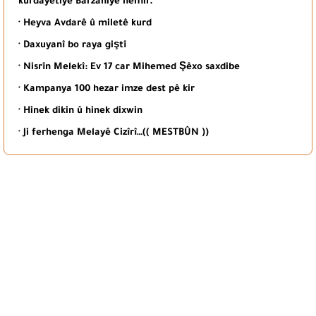
kurdayetiyê Barzaniyê nemir.
· Heyva Avdarê û miletê kurd
· Daxuyanî bo raya giştî
· Nisrîn Melekî: Ev 17 car Mihemed Şêxo saxdibe
· Kampanya 100 hezar imze dest pê kir
· Hinek dikin û hinek dixwin
· Ji ferhenga Melayê Cizîrî…(( MESTBÛN ))