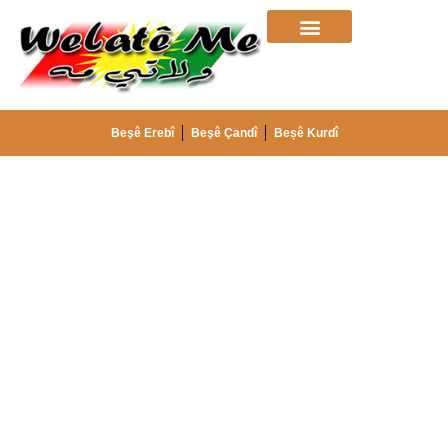
Beşê Erebî
Beşê Çandî
Beșê Kurdî