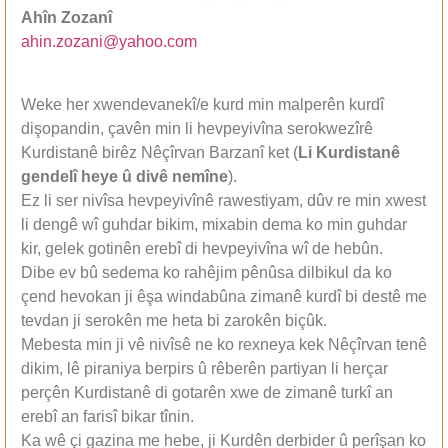
Ahîn Zozanî
ahin.zozani@yahoo.com
Weke her xwendevanekî/e kurd min malperên kurdî
dişopandin, çavên min li hevpeyivîna serokwezîrê
Kurdistanê birêz Nêçîrvan Barzanî ket (
Li Kurdistanê
gendelî heye û divê nemîne
).
Ez li ser nivîsa hevpeyivînê rawestiyam, dûv re min xwest
li dengê wî guhdar bikim, mixabin dema ko min guhdar
kir, gelek gotinên erebî di hevpeyivîna wî de hebûn.
Dibe ev bû sedema ko rahêjim pênûsa dilbikul da ko
çend hevokan ji êşa windabûna zimanê kurdî bi destê me
tevdan ji serokên me heta bi zarokên biçûk.
Mebesta min ji vê nivîsê ne ko rexneya kek Nêçîrvan tenê
dikim, lê piraniya berpirs û rêberên partiyan li herçar
perçên Kurdistanê di gotarên xwe de zimanê turkî an
erebî an farisî bikar tînin.
Ka wê çi gazina me hebe, ji Kurdên derbider û perîşan ko