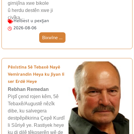
girnijîna xwe bikole
û herdu destên xwe ji
çivîka…
Helbest u pexşan
2026-08-06
Bixwîne ...
Pêxistina 5ê Tebaxê Nayê
Vemirandin Heya ku Jiyan li
ser Erdê Heye
Rebhan Remedan
Piştî çend rojen kêm, 5ê
Tebaxê/Augustê nêzîk
dibe, ku salvegera
destpêpêkirina Çepê Kurdî
li Sûriyê ye. Rastiyek heye
ku di dilê têkoşerên wê de