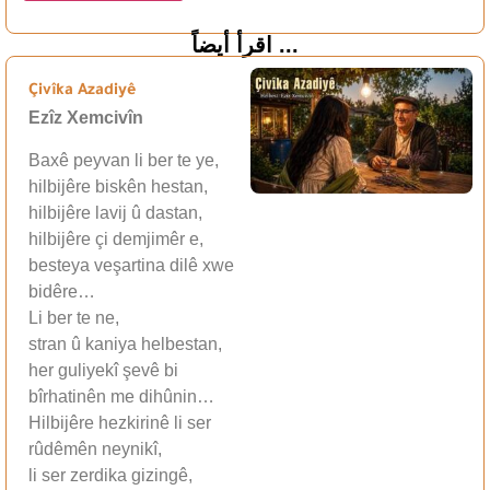
اقرأ أيضاً ...
Çivîka Azadiyê
Ezîz Xemcivîn
Baxê peyvan li ber te ye,
hilbijêre biskên hestan,
hilbijêre lavij û dastan,
hilbijêre çi demjimêr e,
besteya veşartina dilê xwe
bidêre…
Li ber te ne,
stran û kaniya helbestan,
her guliyekî şevê bi
bîrhatinên me dihûnin…
Hilbijêre hezkirinê li ser
rûdêmên neynikî,
li ser zerdika gizingê,