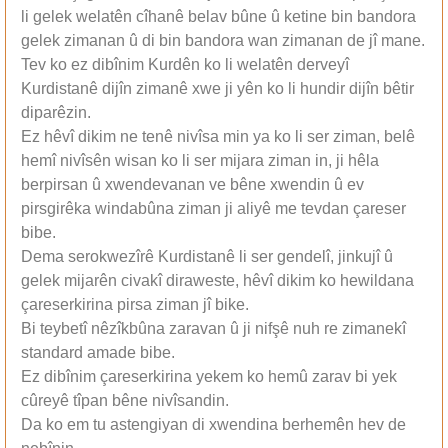
li gelek welatên cîhanê belav bûne û ketine bin bandora
gelek zimanan û di bin bandora wan zimanan de jî mane.
Tev ko ez dibînim Kurdên ko li welatên derveyî
Kurdistanê dijîn zimanê xwe ji yên ko li hundir dijîn bêtir
diparêzin.
Ez hêvî dikim ne tenê nivîsa min ya ko li ser ziman, belê
hemî nivîsên wisan ko li ser mijara ziman in, ji hêla
berpirsan û xwendevanan ve bêne xwendin û ev
pirsgirêka windabûna ziman ji aliyê me tevdan çareser
bibe.
Dema serokwezîrê Kurdistanê li ser gendelî, jinkujî û
gelek mijarên civakî diraweste, hêvî dikim ko hewildana
çareserkirina pirsa ziman jî bike.
Bi teybetî nêzîkbûna zaravan û ji nifşê nuh re zimanekî
standard amade bibe.
Ez dibînim çareserkirina yekem ko hemû zarav bi yek
cûreyê tîpan bêne nivîsandin.
Da ko em tu astengiyan di xwendina berhemên hev de