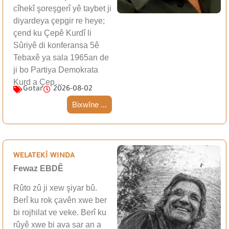
cîhekî şoreşgerî yê taybet ji
diyardeya çepgir re heye;
çend ku Çepê Kurdî li
Sûriyê di konferansa 5ê
Tebaxê ya sala 1965an de
ji bo Partiya Demokrata
Kurd a Çep…
Gotar
2026-08-02
Bixwîne ...
WELATEKÎ WINDA
Fewaz EBDÊ
Rûto zû ji xew şiyar bû.
Berî ku rok çavên xwe ber
bi rojhilat ve veke. Berî ku
rûyê xwe bi ava sar an a