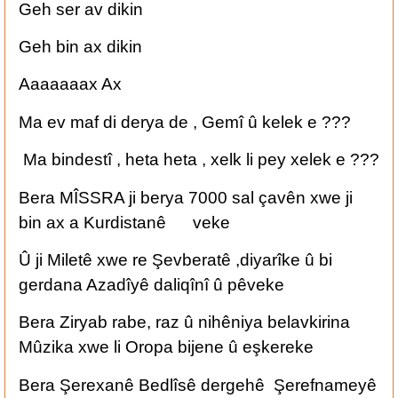
Geh ser av dikin
Geh bin ax dikin
Aaaaaaax Ax
Ma ev maf di derya de , Gemî û kelek e ???
Ma bindestî , heta heta , xelk li pey xelek e ???
Bera MÎSSRA ji berya 7000 sal çavên xwe ji
bin ax a Kurdistanê veke
Û ji Miletê xwe re Şevberatê ,diyarîke û bi
gerdana Azadîyê daliqînî û pêveke
Bera Ziryab rabe, raz û nihêniya belavkirina
Mûzika xwe li Oropa bijene û eşkereke
Bera Şerexanê Bedlîsê dergehê Şerefnameyê