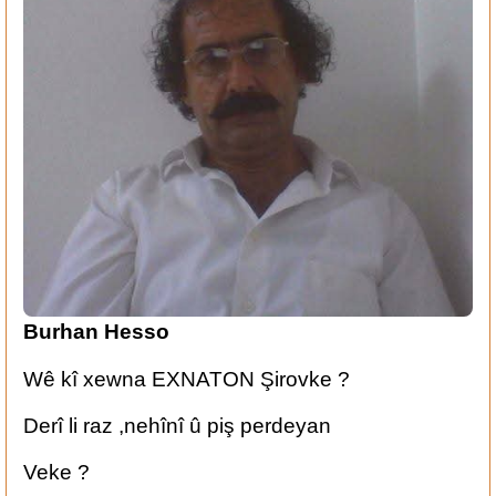
Burhan Hesso
Wê kî xewna EXNATON Şirovke ?
Derî li raz ,nehînî û piş perdeyan
Veke ?