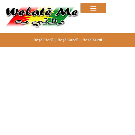
Beşê Erebî
Beşê Çandî
Beșê Kurdî