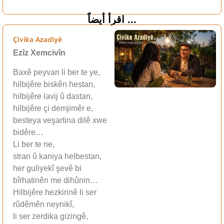
اقرأ أيضاً ...
Çivîka Azadiyê
Ezîz Xemcivîn
Baxê peyvan li ber te ye,
hilbijêre biskên hestan,
hilbijêre lavij û dastan,
hilbijêre çi demjimêr e,
besteya veşartina dilê xwe
bidêre…
Li ber te ne,
stran û kaniya helbestan,
her guliyekî şevê bi
bîrhatinên me dihûnin…
Hilbijêre hezkirinê li ser
rûdêmên neynikî,
li ser zerdika gizingê,