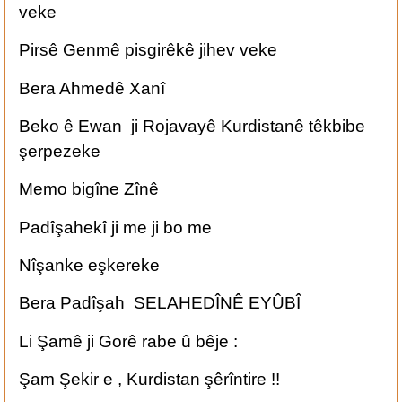
veke
Pirsê Genmê pisgirêkê jihev veke
Bera Ahmedê Xanî
Beko ê Ewan ji Rojavayê Kurdistanê têkbibe
şerpezeke
Memo bigîne Zînê
Padîşahekî ji me ji bo me
Nîşanke eşkereke
Bera Padîşah SELAHEDÎNÊ EYÛBÎ
Li Şamê ji Gorê rabe û bêje :
Şam Şekir e , Kurdistan şêrîntire !!