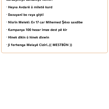
kurdayetiyê Barzaniyê nemir.
· Heyva Avdarê û miletê kurd
· Daxuyanî bo raya giştî
· Nisrîn Melekî: Ev 17 car Mihemed Şêxo saxdibe
· Kampanya 100 hezar imze dest pê kir
· Hinek dikin û hinek dixwin
· Ji ferhenga Melayê Cizîrî…(( MESTBÛN ))