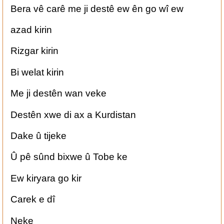
Bera vê carê me ji destê ew ên go wî ew
azad kirin
Rizgar kirin
Bi welat kirin
Me ji destên wan veke
Destên xwe di ax a Kurdistan
Dake û tijeke
Û pê sûnd bixwe û Tobe ke
Ew kiryara go kir
Carek e dî
Neke