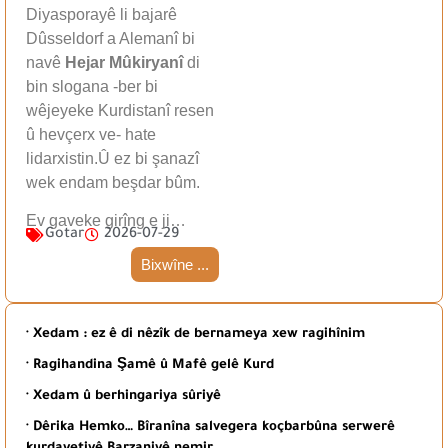
Diyasporayê li bajarê
Dûsseldorf a Alemanî bi
navê
Hejar Mûkiryanî
di
bin slogana -ber bi
wêjeyeke Kurdistanî resen
û hevçerx ve- hate
lidarxistin.Û ez bi şanazî
wek endam beşdar bûm.
Ev gaveke girîng e ji…
Gotar
2026-07-29
Bixwîne ...
· Xedam : ez ê di nêzîk de bernameya xew ragihînim
· Ragihandina Şamê û Mafê gelê Kurd
· Xedam û berhingariya sûriyê
· Dêrika Hemko… Bîranîna salvegera koçbarbûna serwerê