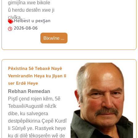
girnijîna xwe bikole
û herdu destên xwe ji
çivîka…
Helbest u pexşan
2026-08-06
Bixwîne ...
Pêxistina 5ê Tebaxê Nayê
Vemirandin Heya ku Jiyan li
ser Erdê Heye
Rebhan Remedan
Piştî çend rojen kêm, 5ê
Tebaxê/Augustê nêzîk
dibe, ku salvegera
destpêpêkirina Çepê Kurdî
li Sûriyê ye. Rastiyek heye
ku di dilê têkoşerên wê de