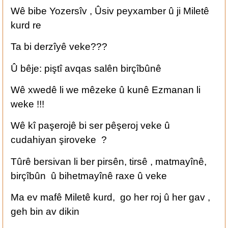
Wê bibe Yozersîv , Ûsiv peyxamber û ji Miletê
kurd re
Ta bi derzîyê veke???
Û bêje: piştî avqas salên birçîbûnê
Wê xwedê li we mêzeke û kunê Ezmanan li
weke !!!
Wê kî paşerojê bi ser pêşeroj veke û
cudahiyan şiroveke ?
Tûrê bersivan li ber pirsên, tirsê , matmayînê,
birçîbûn û bihetmayînê raxe û veke
Ma ev mafê Miletê kurd, go her roj û her gav ,
geh bin av dikin