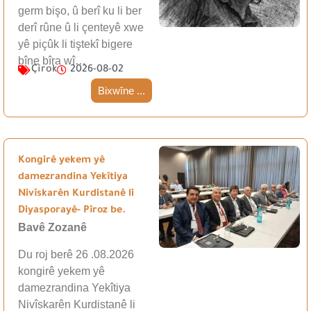
germ bişo, û berî ku li ber
derî rûne û li çenteyê xwe
yê piçûk li tiştekî bigere
bîne bîra wî…
Çîrok
2026-08-02
Bixwîne ...
Kongirê yekem yê
damezrandina Yekîtiya
Nivîskarên Kurdistanê li
Diyasporayê- Pîroz be.
Bavê Zozanê
Du roj berê 26 .08.2026
kongirê yekem yê
damezrandina Yekîtiya
Nivîskarên Kurdistanê li