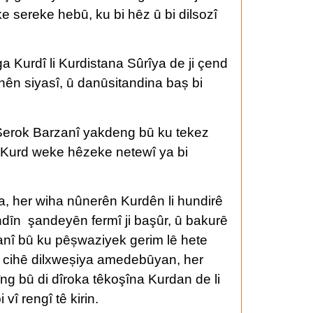
e sereke hebȗ, ku bi hȇz ȗ bi dilsozî
a Kurdî li Kurdistana Sûrîya de ji çend
înên siyasî, ȗ danȗsitandina baș bi
 Serok Barzanî yakdeng bȗ ku tekez
ê Kurd weke hêzeke netewî ya bi
ya, her wiha nûnerên Kurdên li hundirê
endȋn şandeyȇn fermî ji başûr, ȗ bakurȇ
anî bȗ ku pȇșwaziyek gerim lȇ hete
bȗ cihȇ dilxweșiya amedebȗyan, her
ng bȗ di dîroka têkoşîna Kurdan de li
î rengî tê kirin.