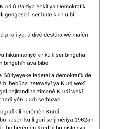
Kurd û Partiya Yekîtiya Demokratîk
ȋ gengeșe li ser hate kirin ȗ bi
û pirolî ye, û divê destûra wê mafên
a hikûmraniyȇ kir ku li ser bingeha
ên bingehîn ava bibe
a Sûriyeyeke federal a demokratîk de
nȇ bi hebûna neteweyî ya Kurd wekî
i gel pejirandina zimanê Kurdî wekî
çandî yên kurdȋ serbixwe.
ografîk li herêmên Kurdî,
o kesên ku li gorî serjimêriya 1962an
i bo herêmên Kurdî ji bo piştgiriya