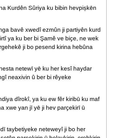
wena Kurdên Sûriya ku bibin hevpișkȇn
banga bavê xwedî ezmûn ji partiyên kurd
girtî ya ku ber bi Şamê ve biҫe, ne wek
ergehekê ji bo pesend kirina hebûna
 hesta netewȋ yȇ ku her kesî haydar
ngî neaxivin û ber bi rêyeke
ndiya dîrokî, ya ku ew fêr kiribȗ ku maf
 xwe yan jȋ yȇ ji hev parҫekirȋ ȗ
dȋ taybetiyeke neteweyî ji bo her
etên parҫekirin ȗ belavkirin, erebkirin