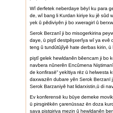
Wî derfetek neberdaye bȇyȋ ku para gel
de, wî bang li Kurdan kiriye ku jê sûd w
yek û pêdiviyên ji bo xweragirȋ û ber
Serok Berzanî ji bo misogerkirina pe
daye, ȗ piştî destpêşxerîya wî ya evê d
teng û tundûtûjîyê hate derbas kirin, 
piştî gelek hewldanên bêencam ji bo ko
navbera nûnerên Encûmena Niştimanî 
de konfirasȇ” yekȋtiya rȇz ȗ helwesta ku
daxwazên dubare yên Serok Berzanȋ ji 
Serok Barzaniyê hat lidarxistin,ȗ di n
Ev konferensȇ ku bȗye demeke movikȋ d
ȗ pirsgirȇkȇn ҫarenȗssaz ȇn doza kur
saya piştgiriya mezin û hewldanên be