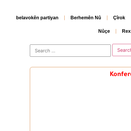
belavokên partiyan
Berhemên Nû
Çîrok
Nûçe
Rex
Konfere