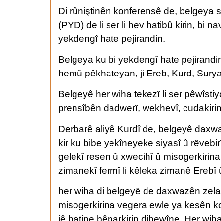
Di rûniştinên konferensê de, belgeya 
(PYD) de li ser li hev hatibû kirin, bi 
yekdengî hate pejirandin.
Belgeya ku bi yekdengî hate pejirandin
hemû pêkhateyan, ji Ereb, Kurd, Suryan
Belgeyê her wiha tekezȋ li ser pêwîsti
prensîbên dadwerȋ, wekhevî, cudakirina
Derbarê aliyê Kurdî de, belgeyê daxwa
kir ku bibe yekîneyeke siyasî û rȇveb
gelekî resen ȗ xwecihî û misogerkirina 
zimanekî fermî li kêleka zimanê Erebî
her wiha di belgeyȇ de daxwazên zelal 
misogerkirina vegera ewle ya kesên ko
jê hatine bêparkirin dihewîne. Her wih