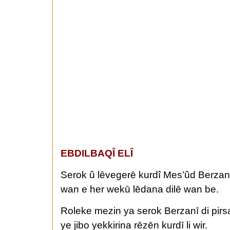
EBDILBAQȊ ELȊ
Serok û lȇvegerȇ kurdî Mes’ûd Berzanî ti
wan e her wekȗ lȇdana dilȇ wan be.
Roleke mezin ya serok Berzanȋ di pirsa
ye jibo yekkirina rȇzȇn kurdȋ li wir.