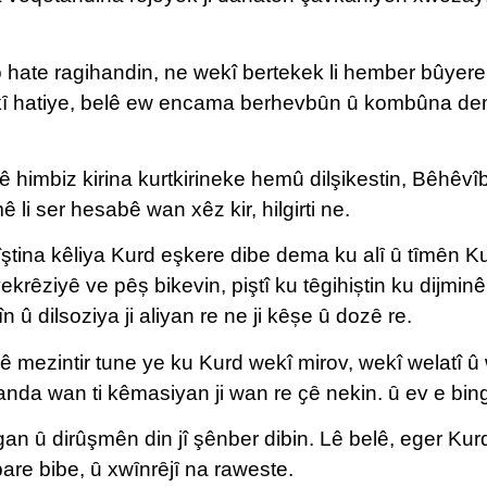
 hate ragihandin, ne wekî bertekek li hember bûyerek
kȋ hatiye, belê ew encama berhevbȗn ȗ kombûna demdi
lê himbiz kirina kurtkirineke hemû dilşikestin, Bêhê
i ser hesabê wan xêz kir, hilgirti ne.
hîştina kêliya Kurd eşkere dibe dema ku alȋ ȗ tȋmȇn
krȇziyȇ ve pȇș bikevin, piştî ku tȇgihiștin ku dijmi
û dilsoziya ji aliyan re ne ji kȇșe ȗ dozȇ re.
ê mezintir tune ye ku Kurd wekî mirov, wekî welatî û
 çanda wan ti kêmasiyan ji wan re ҫȇ nekin. ȗ ev e bi
an ȗ dirûşmên din jî şênber dibin. Lê belê, eger Kur
are bibe, ȗ xwȋnrȇjȋ na raweste.