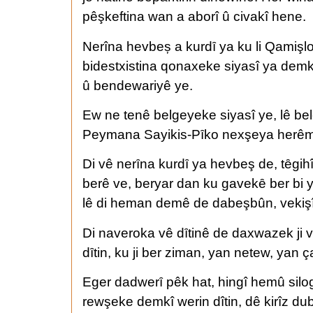
pêşkeftina wan a aborî û civakî hene.
Nerîna hevbeș a kurdȋ ya ku li Qamişlo
bidestxistina qonaxeke siyasî ya dem
û bendewariyê ye.
Ew ne tenê belgeyeke siyasî ye, lê be
Peymana Sayikis-Pȋko nexşeya herêmê l
Di vê nerȋna kurdȋ ya hevbeş de, tȇgi
berê ve, beryar dan ku gavekȇ ber bi ye
lê di heman demê de dabeşbûn, vekişîn 
Di naveroka vê dȋtinê de daxwazek ji v
dȋtin, ku ji ber ziman, yan netew, yan
Eger dadwerȋ pêk hat, hingî hemû silog
rewşeke demkî werin dîtin, dê kirîz dub