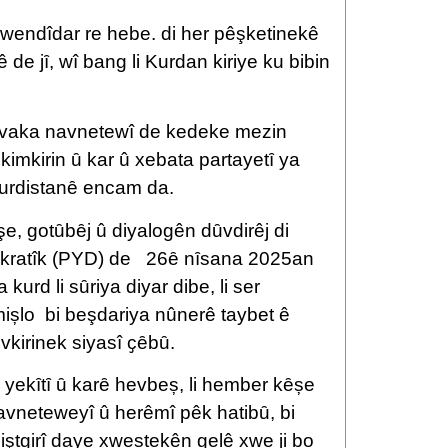
ywendîdar re hebe. di her pêşketinekê
 de jȋ, wî bang li Kurdan kiriye ku bibin
civaka navnetewî de kedeke mezin
kimkirin ȗ kar û xebata partayetȋ ya
 kurdistanȇ encam da.
e, gotȗbȇj û diyalogên dȗvdirêj di
okratîk (PYD) de 26ȇ nȋsana 2025an
urd li sȗriya diyar dibe, li ser
mișlo bi beşdariya nûnerê taybet ê
vkirinek siyasî ҫȇbȗ.
yekȋtȋ ȗ karȇ hevbeș, li hember kȇșe
vneteweyî û herêmî pêk hatibȗ, bi
ştgirî daye xwestekên gelê xwe ji bo