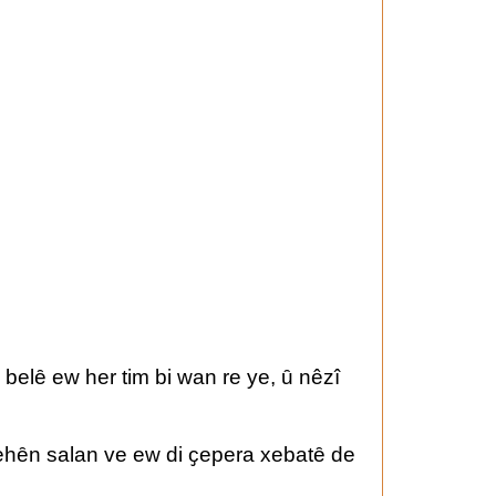
, belȇ ew her tim bi wan re ye, ȗ nêzî
 dehȇn salan ve ew di ҫepera xebatȇ de