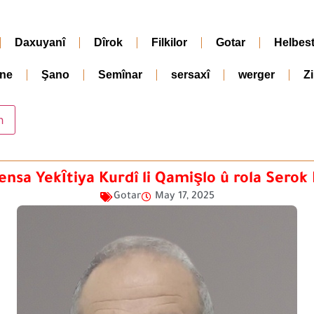
Daxuyanî
Dîrok
Filkilor
Gotar
Helbes
ne
Şano
Semînar
sersaxî
werger
Z
nsa Yekȋtiya Kurdî li Qamişlo û rola Serok
Gotar
May 17, 2025