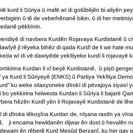
ȇ kurd li Sȗriya ȗ mafȇ wȋ di gotûbêjên bi aliyên pe
erbigirin û tê de veberhênanê bikin, û di her metirsiyê
xwedanê pȇkbȋnin.
ywendiyȇ di navbera Kurdên Rojavaya Kurdistanê û 
awîyê jî rêyeka bihêz di qada Kurdî de li wir hate mu
ȗ keda wȋ di vȇ dawiyȇde yekȋtiyeke kurdȋ li rojavayȇ
mkirina Kurdan li vî beşê Kurdistanê, ȗ piștȋ gengeş
ya Kurd li Sûriyeyê (ENKS) û Partiya Yekîtiya Dem
rd” ku weke sitasyoneke dȋrokȋ di pȇvajoya siyasȋ ya k
bo yekkirina helwesta Kurdan li Sûriya li bajarȇ Qa
avbera hêzên Kurdî yên li Rojavayê Kurdistanê de lihe
i dîroka têkoşîna Kurdan de, nȋșana rastȋn ya vȋna 
d, ji encama hewldanên dijwar ên dost ȗ hevalên na
rdewam ên rêberê Kurd Mesûd Berzanî, ku her gav pi