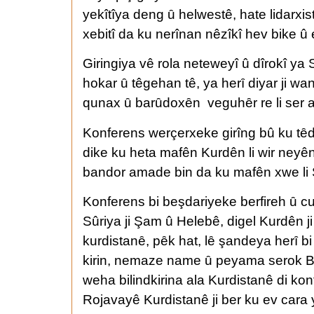
yekîtîya deng ȗ helwestê, hate lidarxis
xebitî da ku nerînan nêzîkî hev bike û
Giringiya vê rola neteweyî û dîrokî ya
hokar ȗ têgehan tê, ya herȋ diyar ji wa
qunax ȗ barȗdoxȇn veguhȇr re li ser 
Konferens werçerxeke girîng bû ku tȇd
dike ku heta mafên Kurdên li wir neyê
bandor amade bin da ku mafên xwe li
Konferens bi beşdariyeke berfireh ȗ cu
Sûriya ji Şam û Helebê, digel Kurdên j
kurdistanȇ, pȇk hat, lȇ şandeya herȋ 
kirin, nemaze name ȗ peyama serok Ber
weha bilindkirina ala Kurdistanê di ko
Rojavayê Kurdistanê ji ber ku ev cara 