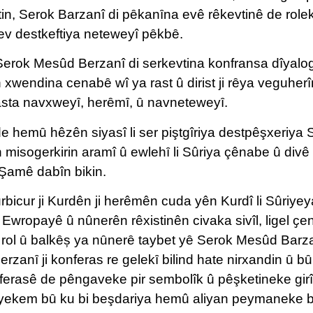
tin, Serok Barzanî di pȇkanȋna evê rêkevtinê de rolek
 ev destkeftiya neteweyî pȇkbȇ.
 Serok Mesûd Berzanî di serkevtina konfransa dîyalog
n xwendina cenabȇ wî ya rast û dirist ji rȇya veguher
asta navxweyȋ, herȇmȋ, ȗ navneteweyȋ.
e hemȗ hêzên siyasî li ser piştgîriya destpêşxeriya
n misogerkirin aramî û ewlehȋ li Sûriya çênabe û div
 Şamê dabîn bikin.
rbicur ji Kurdên ji herêmên cuda yên Kurdî li Sûriye
i Ewropayê û nûnerên rêxistinên civaka sivîl, ligel ҫ
bi rol ȗ balkȇș ya nȗnerȇ taybet yȇ Serok Mesûd Barz
zanȋ ji konferas re gelekȋ bilind hate nirxandin ȗ 
nferasê de pêngaveke pir sembolîk û pêşketineke girî
yekem bȗ ku bi beşdariya hemû aliyan peymaneke bi v