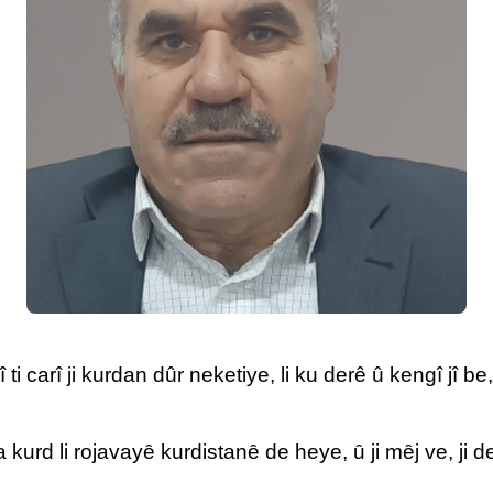
 carî ji kurdan dûr neketiye, li ku derê û kengî jî be
 kurd li rojavayȇ kurdistanȇ de heye, ȗ ji mȇj ve, ji