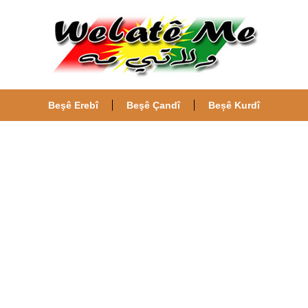
Beşê Erebî
Beşê Çandî
Beșê Kurdî