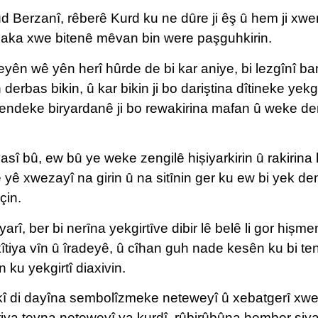
ûd Berzanî, rêberê Kurd ku ne dȗre ji êş ȗ hem ji x
er xaka xwe bitenȇ mȇvan bin were paşguhkirin.
deyên wê yên herî hûrde de bi kar aniye, bi lezgînî 
derbas bikin, û kar bikin ji bo dariştina dîtineke yek
vendeke biryardanê ji bo rewakirina mafan û weke d
î bû, ew bȗ ye weke zengilȇ hișiyarkirin ȗ rakirina
 yê xwezayî na girin ȗ na sitȋnin ger ku ew bi yek de
çin.
rî, ber bi nerȋna yekgirtȋve dibir lê belê li gor hișme
îtiya vȋn ȗ îradeyê, û cîhan guh nade kesên ku bi tena
 ku yekgirtî diaxivin.
okî di dayîna sembolîzmeke neteweyî û xebatgerȋ xwe
tiya tevna neteweyî ya kurdî, rûbirûbûna hember siyas