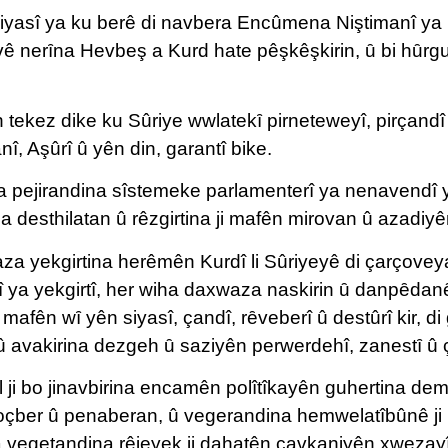
siyasî ya ku berê di navbera Encûmena Niştimanî ya 
navê nerȋna Hevbeş a Kurd hate pêşkêşkirin, ȗ bi hȗrgul
 tekez dike ku Sûriye wwlatekȋ pirneteweyî, pirçandî 
î, Aşûrî û yên din, garantî bike.
ya pejirandina sîstemeke parlamenterî ya nenavendî y
 desthilatan û rêzgirtina ji mafên mirovan û azadiy
za yekgirtina herêmên Kurdî li Sûriyeyê di çarçovey
irî ya yekgirtî, her wiha daxwaza naskirin ȗ danpȇda
mafên wȋ yên siyasî, çandî, rȇveberî û destûrî kir, d
 û avakirina dezgeh ȗ saziyên perwerdehî, zanestȋ û 
ji bo jinavbirina encamên polîtîkayên guhertina dem
çber û penaberan, û vegerandina hemwelatîbûnê ji b
a veqetandina rêjeyek ji dahatên çavkaniyên xwezayî j