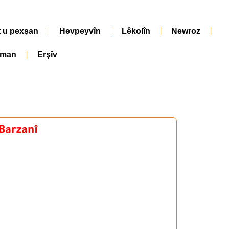
t u pexşan
Hevpeyvîn
Lêkolîn
Newroz
iman
Erşîv
 Barzanî