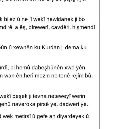
 bilez û ne jî wekî hewldanek ji bo
rêj a êş, bȋrewerȋ, ҫavdȇri, hişmendî
vîbûn û xewnên ku Kurdan ji dema ku
 Kurdî, bi hemû dabeşbûnên xwe yên
nên wan ên herî mezin ne tenê rejîm bû,
 wekî beşek ji tevna neteweyî werin
ngehȗ naveroka pirsê ye, dadwerȋ ye.
d wek metirsȋ ȗ gefe an diyardeyek ȗ