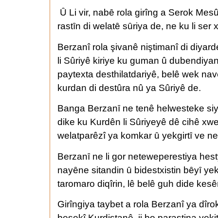
Ȗ Li vir, nabȇ rola girîng a Serok Mes
rastȋn di welatȇ sȗriya de, ne ku li s
Berzanî rola şivanê niştimanî di diyar
li Sûriyê kiriye ku guman û dubendiyan 
paytexta desthilatdariyê, belê wek na
kurdan di destûra nû ya Sûriyê de.
Banga Berzanȋ ne tenê helwesteke siyas
dike ku Kurdên li Sûriyeyê dê cihê xwe
welatparêzî ya komkar ȗ yekgirtȋ ve ne
Berzanȋ ne li gor neteweperestiya hestya
nayȇne sitandin ȗ bidestxistin bȇyȋ yek
taromaro diqîrin, lê belê guh dide kesên
Girîngiya taybet a rola Berzanî ya dîr
beşekî Kurdistanê, ji bo parastina yeki