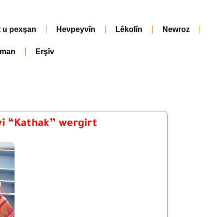
t u pexşan
Hevpeyvîn
Lêkolîn
Newroz
iman
Erşîv
î “Kathak” wergirt