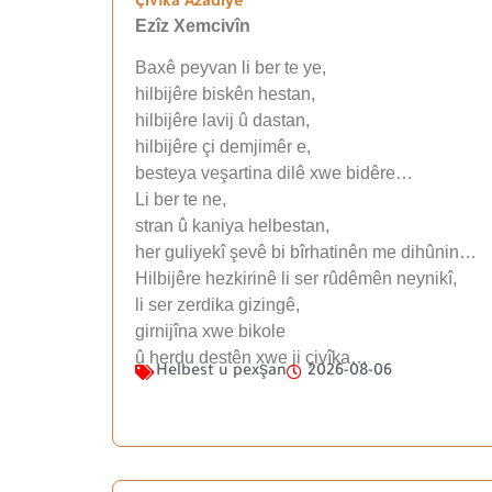
Çivîka Azadiyê
Ezîz Xemcivîn
Baxê peyvan li ber te ye,
hilbijêre biskên hestan,
hilbijêre lavij û dastan,
hilbijêre çi demjimêr e,
besteya veşartina dilê xwe bidêre…
Li ber te ne,
stran û kaniya helbestan,
her guliyekî şevê bi bîrhatinên me dihûnin…
Hilbijêre hezkirinê li ser rûdêmên neynikî,
li ser zerdika gizingê,
girnijîna xwe bikole
û herdu destên xwe ji çivîka…
Helbest u pexşan
2026-08-06