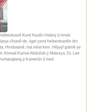
êşî helbestvanê Kurd Husên Hebeş û hinek
êjeya cîhanê de, ligel çend helbestvanên din
a, Hindistanê, hat xelat kirin. Hêjayî gotinê ye
 Dr. Ahmad Kamal Abdullah ji Malezya, Dr. Lee
Ashuntangtang ji Kamerûn û hwd