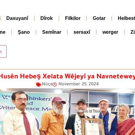
Daxuyanî
Dîrok
Filkilor
Gotar
Helbes
ne
Şano
Semînar
sersaxî
werger
Z
Husên Hebeş Xelata Wêjeyî ya Navnetewey
Nûçe
November 25, 2024