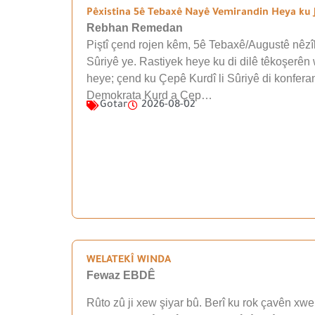
Pêxistina 5ê Tebaxê Nayê Vemirandin Heya ku J
Rebhan Remedan
Piştî çend rojen kêm, 5ê Tebaxê/Augustê nêzîk
Sûriyê ye. Rastiyek heye ku di dilê têkoşerên 
heye; çend ku Çepê Kurdî li Sûriyê di konfera
Demokrata Kurd a Çep…
Gotar
2026-08-02
WELATEKÎ WINDA
Fewaz EBDÊ
Rûto zû ji xew şiyar bû. Berî ku rok çavên xwe 