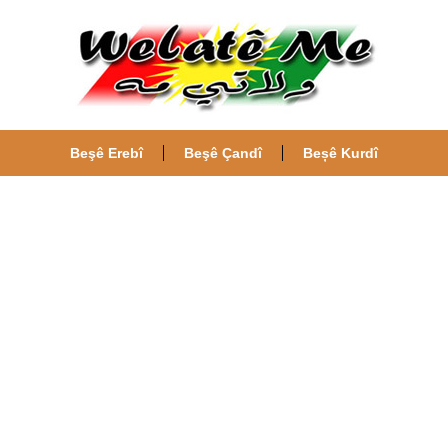
Beşê Erebî
Beşê Çandî
Beșê Kurdî