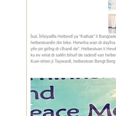
Îsal, Înîsiyatîfa Helbestî ya “Kathak” li Bang
helbestvanên din bike. Herwiha wan di dayîna x
yên pir girîng di cîhanê de”. Helbestvan li Hevd
ku ev xelat di salên bihurî de radestî van hel
Kuei-shien ji Taywanê, helbestvan Bengt Berg