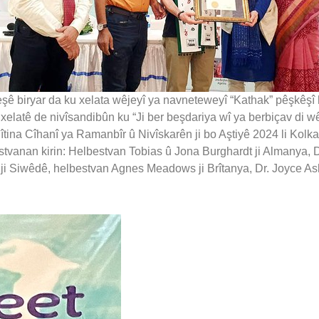
ladeşê biryar da ku xelata wêjeyî ya navneteweyî “Kathak” pêşk
elatê de nivîsandibûn ku “Ji ber beşdariya wî ya berbiçav di w
îtina Cîhanî ya Ramanbîr û Nivîskarên ji bo Aştiyê 2024 li Kolkat
bestvanan kirin: Helbestvan Tobias û Jona Burghardt ji Almanya,
 ji Siwêdê, helbestvan Agnes Meadows ji Brîtanya, Dr. Joyce 