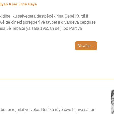
iyan li ser Erdê Heye
 dibe, ku salvegera destpêpêkirina Çepê Kurdî li
wê de cîhekî şoreşgerî yê taybet ji diyardeya çepgir re
nsa 5ê Tebaxê ya sala 1965an de ji bo Partiya
Bixwîne ...
ber bi rojhilat ve veke. Berî ku rûyê xwe bi ava sar an