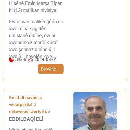
Hisênê Emîn Merşa Tîpan
bi (12) malikan nivisiye:
Ew di van malikên jêrîn de
xwe mîna şagirtên
dibistanê dibîne, ew bi
xwendina zimanê Kurdî
xwe şehnaz dibîne û ji
xwe û ji hevalên xwe…
Lêkolîn
2024-08-01
Bixwîne ...
Kurd di navbera
welatparêzî û
neteweperweriyê de
EBDILBAQȊ ELȊ