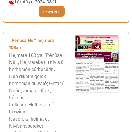
Lêkolîn
2024-08-11
Bixwîne ...
”Pênûsa Nû” hejmara
108an
Hejmara 108 ya ‘’Pênûsa
Nû’’, Hejmareke tijı̂ nivı̂s û
berhemên cûrbecûrin.
Hûn dikarin gelek
berheman di warê; Gotar û
Nerı̂n, Ziman, Dı̂rok,
Lêkolı̂n,
Folklor û Helbestan jı̂
bixwı̂nin..
Naveroka hejmarê:
Nivîsara sereke: