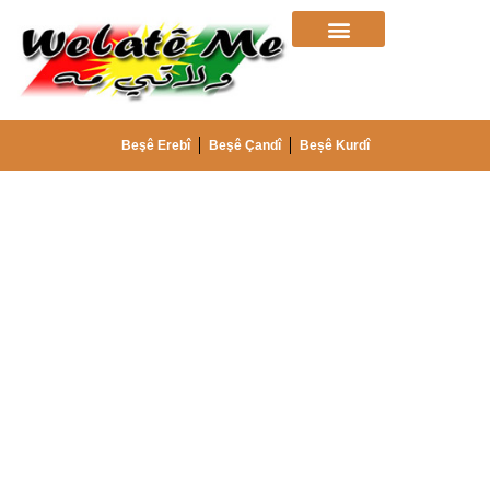
Beşê Erebî
Beşê Çandî
Beșê Kurdî