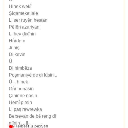
Hinek wekî
Şiqameke lale
Li ser ruyên hestan
Pêlên azariyan
Li hev dixînin
Hûrdem
Ji hiş
Di kevin
Û
Di himbêza
Poşmaniyê de di lûsin ..
Û .. hinek
Gûr henasin
Çihir ne nasin
Hemî pirsin
Li paş rewrewka
Bersevan de bê reng di
mînin …!!
Helbest u pexşan