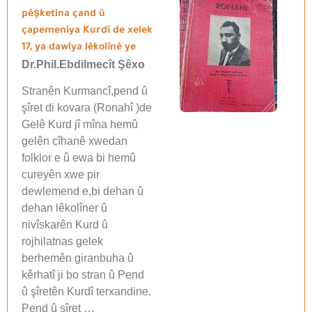
pêşketina çand û
çapemeniya Kurdî de xelek
17, ya dawiya lêkolînê ye
Dr.Phil.Ebdilmecît Şêxo
Stranên Kurmancî,pend û
şîret di kovara (Ronahî )de
Gelê Kurd jî mîna hemû
gelên cîhanê xwedan
folklor e û ewa bi hemû
cureyên xwe pir
dewlemend e,bi dehan û
dehan lêkolîner û
nivîskarên Kurd û
rojhilatnas gelek
berhemên giranbuha û
kêrhatî ji bo stran û Pend
û şîretên Kurdî terxandine.
Pend û şîret …