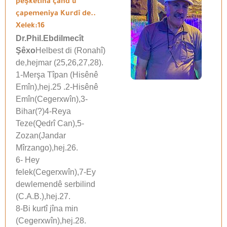
pêşketina çand û
çapemeniya Kurdî de..
Xelek:16
Dr.Phil.Ebdilmecît
Şêxo
Helbest di (Ronahî)
de,hejmar (25,26,27,28).
1-Merşa Tîpan (Hisênê
Emîn),hej.25 .2-Hisênê
Emîn(Cegerxwîn),3-
Bihar(?)4-Reya
Teze(Qedrî Can),5-
Zozan(Jandar
Mîrzango),hej.26.
6- Hey
felek(Cegerxwîn),7-Ey
dewlemendê serbilind
(C.A.B.),hej.27.
8-Bi kurtî jîna min
(Cegerxwîn),hej.28.