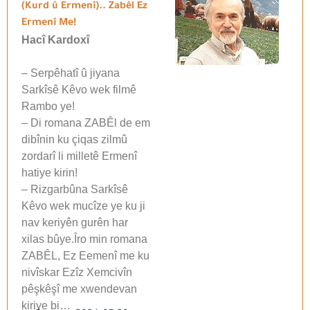
(Kurd û Ermenî).. Zabêl Ez
Ermenî Me!
Hacî Kardoxî
– Serpêhatî û jiyana
Sarkîsê Kêvo wek filmê
Rambo ye!
– Di romana ZABÊl de em
dibînin ku çiqas zilmû
zordarî li milletê Ermenî
hatiye kirin!
– Rizgarbûna Sarkîsê
Kêvo wek mucîze ye ku ji
nav keriyên gurên har
xilas bûye.Îro min romana
ZABÊL, Ez Eemenî me ku
nivîskar Ezîz Xemcivîn
pêşkêşî me xwendevan
kiriye bi…