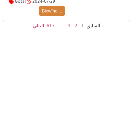
Gotar
2024-07-29
Bixwîne ...
التالي
617
…
3
2
1
السابق