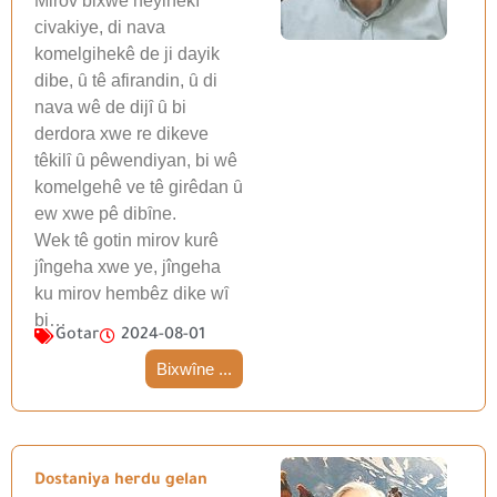
Mirov bixwe heyinekȋ
civakiye, di nava
komelgihekê de ji dayik
dibe, ȗ tê afirandin, ȗ di
nava wê de dijȋ ȗ bi
derdora xwe re dikeve
têkilȋ ȗ pêwendiyan, bi wê
komelgehê ve tê girêdan ȗ
ew xwe pê dibȋne.
Wek tê gotin mirov kurê
jîngeha xwe ye, jîngeha
ku mirov hembêz dike wȋ
bi…
Gotar
2024-08-01
Bixwîne ...
Dostaniya herdu gelan