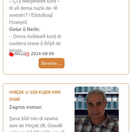
– Çi ji rewşenbîrê kurd –
di vê dema nazik de- tê
xwestin? / Ebdulbaqî
Huseynî.
Gotar û Nerîn:
– Dema nivîskarê kurd di
navbera rexne û êrîşê de
winda…
Nûçe
2024-08-09
Bixwîne ...
HIRÇEK LI SER KUJER XWE
DIGRÎ
Zagros osman
Şeva bûrî min di xewna
xwe de Hirçek dît, Gewdê