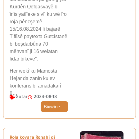
Kurdên Qefqasyayê bi
înîsiyatîfeke sivîl ku wê îro
roja pêncşemê
15/16.08.2024 li bajarê
Tiflîsê paytexta Gutcistanê
bi beşdarbûna 70
mêhvanî ji 16 welatan
lidar bikeve”.
Her wekî ku Mamosta
Hejar da zanîn ku ev
konferans bi amadakarî
û…
Gotar
2024-08-18
Bixwîne ...
Rola kovara Ronahî di