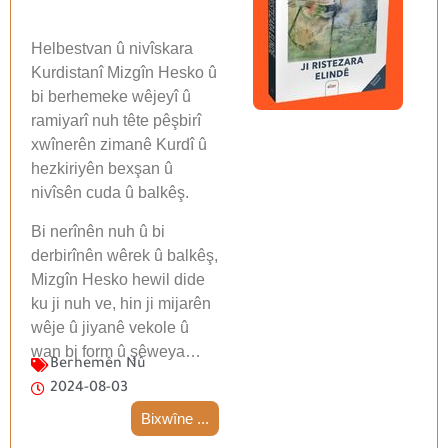
Helbestvan û nivîskara
Kurdistanî Mizgîn Hesko û
bi berhemeke wêjeyî û
ramiyarî nuh tête pêşbirî
xwînerên zimanê Kurdî û
hezkiriyên bexşan û
nivîsên cuda û balkêş.
Bi nerînên nuh û bi
derbirînên wêrek û balkêş,
Mizgîn Hesko hewil dide
ku ji nuh ve, hin ji mijarên
wêje û jiyanê vekole û
wan bi form û şêweya…
Berhemên Nû
2024-08-03
Bixwîne ...