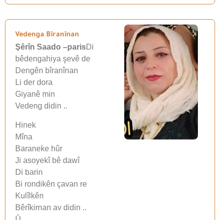
Vedenga Bîranînan
Şêrîn Saado –paris
Di
bêdengahiya şevê de
Dengên bîranînan
Li der dora
Giyanê min
Vedeng didin ..
Hinek
Mîna
Baraneke hûr
Ji asoyekî bê dawî
Di barin
Bi rondikên çavan re
Kulîlkên
Bêrîkirnan av didin ..
Û