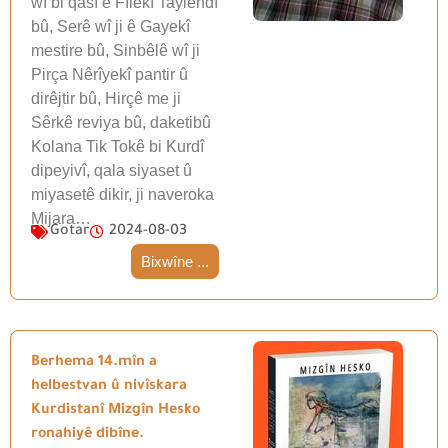
wî bi qasî ê Fîlekî Taylendî
bû, Serê wî ji ê Gayekî
mestire bû, Sinbêlê wî ji
Pirça Nêrîyekî pantir û
dirêjtir bû, Hirçê me ji
Sêrkê reviya bû, daketibû
Kolana Tik Tokê bi Kurdî
dipeyivî, qala siyaset û
miyasetê dikir, ji naveroka
Mijara…
Gotar
2024-08-03
Bixwîne ...
Berhema 14.mîn a
helbestvan û nivîskara
Kurdistanî Mizgîn Hesko
ronahiyê dibîne.