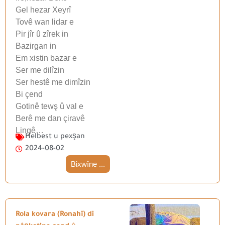
Gel hezar Xeyrî
Tovê wan lidar e
Pir jîr û zîrek in
Bazirgan in
Em xistin bazar e
Ser me dilîzin
Ser hestê me dimîzin
Bi çend
Gotinê tewş û val e
Berê me dan çiravê
Lingê…
Helbest u pexşan
2024-08-02
Bixwîne ...
Rola kovara (Ronahî) di