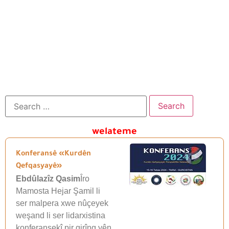
welateme
Konferansê «Kurdên
Qefqasyayê»
Ebdûlazîz Qasim
Îro
Mamosta Hejar Şamil li
ser malpera xwe nûçeyek
weşand li ser lidarxistina
konferansekî pir girîng yên