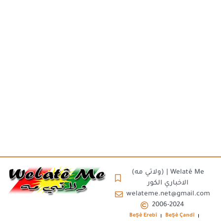
(ولاتي مه) | Welatê Me
الاخباري الكور
welateme.net@gmail.com
2006-2024
Beşê Erebî
Beşê Çandî