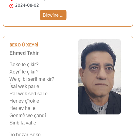
2024-08-02
Bixwîne ...
BEKO Û XEYRÎ
Ehmed Tahir
Beko te çikir?
Xeyrî te çikir?
We çi bi serê me kir?
Îsal wek par e
Par wek sed sal e
Her ev çîrok e
Her ev hal e
Genmê we çandî
Sinbila val e
Îro,hezar Beko