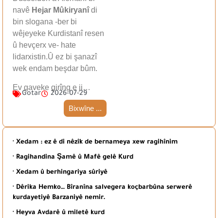
navê
Hejar Mûkiryanî
di
bin slogana -ber bi
wêjeyeke Kurdistanî resen
û hevçerx ve- hate
lidarxistin.Û ez bi şanazî
wek endam beşdar bûm.
Ev gaveke girîng e ji…
Gotar
2026-07-29
Bixwîne ...
· Xedam : ez ê di nêzîk de bernameya xew ragihînim
· Ragihandina Şamê û Mafê gelê Kurd
· Xedam û berhingariya sûriyê
· Dêrika Hemko… Bîranîna salvegera koçbarbûna serwerê
kurdayetiyê Barzaniyê nemir.
· Heyva Avdarê û miletê kurd