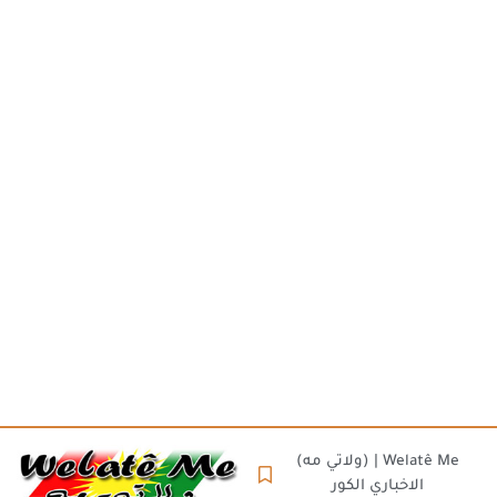
(ولاتي مه) | Welatê Me
الاخباري الكور