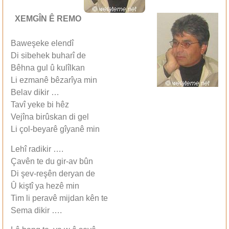
XEMGÎN Ê REMO
Baweşeke elendî
Di sibehek buharî de
Bêhna gul û kulîlkan
Li ezmanê bêzarîya min
Belav dikir …
Tavî yeke bi hêz
Vejîna birûskan di gel
Li çol-beyarê gîyanê min
Lehî radikir ….
Çavên te du gir-av bûn
Di şev-reşên deryan de
Û kiştî ya hezê min
Tim li peravê mijdan kên te
Sema dikir ….