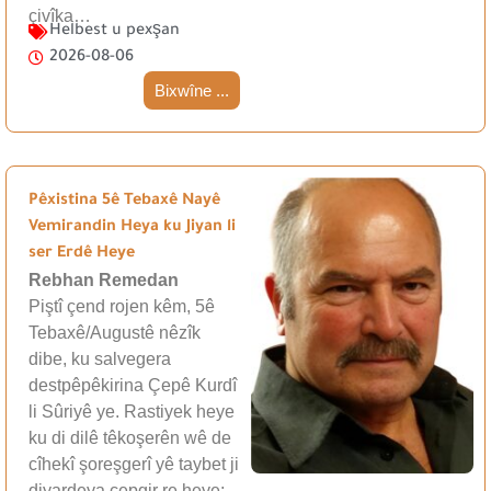
çivîka…
Helbest u pexşan
2026-08-06
Bixwîne ...
Pêxistina 5ê Tebaxê Nayê
Vemirandin Heya ku Jiyan li
ser Erdê Heye
Rebhan Remedan
Piştî çend rojen kêm, 5ê
Tebaxê/Augustê nêzîk
dibe, ku salvegera
destpêpêkirina Çepê Kurdî
li Sûriyê ye. Rastiyek heye
ku di dilê têkoşerên wê de
cîhekî şoreşgerî yê taybet ji
diyardeya çepgir re heye;