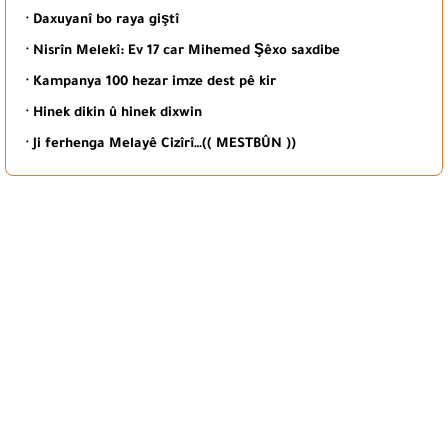
· Daxuyanî bo raya giştî
· Nisrîn Melekî: Ev 17 car Mihemed Şêxo saxdibe
· Kampanya 100 hezar imze dest pê kir
· Hinek dikin û hinek dixwin
· Ji ferhenga Melayê Cizîrî…(( MESTBÛN ))