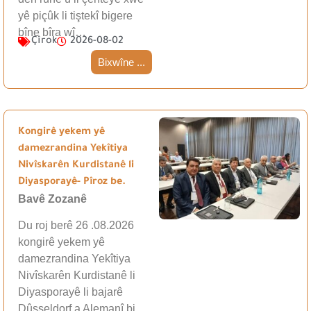
yê piçûk li tiştekî bigere
bîne bîra wî…
Çîrok
2026-08-02
Bixwîne ...
Kongirê yekem yê
damezrandina Yekîtiya
Nivîskarên Kurdistanê li
Diyasporayê- Pîroz be.
Bavê Zozanê
Du roj berê 26 .08.2026
kongirê yekem yê
damezrandina Yekîtiya
Nivîskarên Kurdistanê li
Diyasporayê li bajarê
Dûsseldorf a Alemanî bi