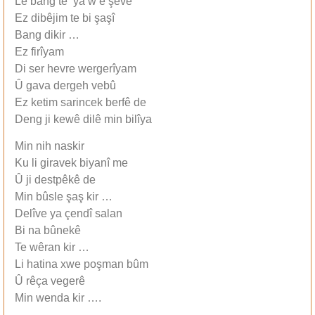
Lê bang te ya w ê şevê
Ez dibêjim te bi şaşî
Bang dikir …
Ez firîyam
Di ser hevre wergerîyam
Û gava dergeh vebû
Ez ketim sarincek berfê de
Deng ji kewê dilê min bilîya
Min nih naskir
Ku li giravek biyanî me
Û ji destpêkê de
Min bûsle şaş kir …
Delîve ya çendî salan
Bi na bûnekê
Te wêran kir …
Li hatina xwe poşman bûm
Û rêça vegerê
Min wenda kir ….