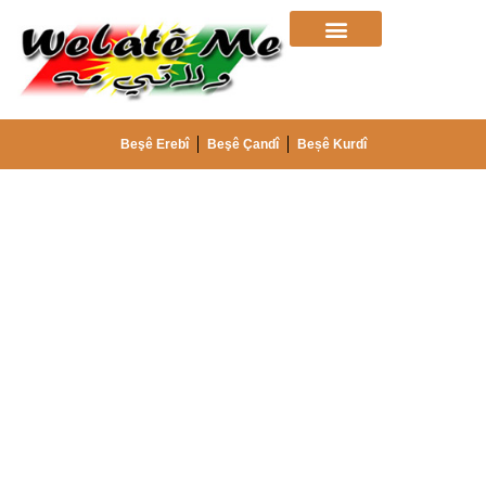
Beşê Erebî
Beşê Çandî
Beșê Kurdî