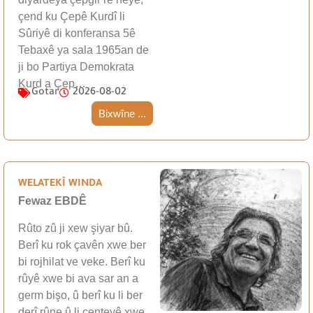
çend ku Çepê Kurdî li
Sûriyê di konferansa 5ê
Tebaxê ya sala 1965an de
ji bo Partiya Demokrata
Kurd a Çep…
Gotar
2026-08-02
Bixwîne ...
WELATEKÎ WINDA
Fewaz EBDÊ
Rûto zû ji xew şiyar bû.
Berî ku rok çavên xwe ber
bi rojhilat ve veke. Berî ku
rûyê xwe bi ava sar an a
germ bişo, û berî ku li ber
derî rûne û li çenteyê xwe