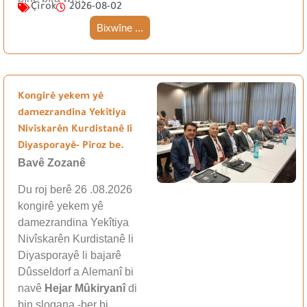
Çîrok
2026-08-02
Bixwîne ...
Kongirê yekem yê
damezrandina Yekîtiya
Nivîskarên Kurdistanê li
Diyasporayê- Pîroz be.
Bavê Zozanê
Du roj berê 26 .08.2026
kongirê yekem yê
damezrandina Yekîtiya
Nivîskarên Kurdistanê li
Diyasporayê li bajarê
Dûsseldorf a Alemanî bi
navê
Hejar Mûkiryanî
di
bin slogana -ber bi