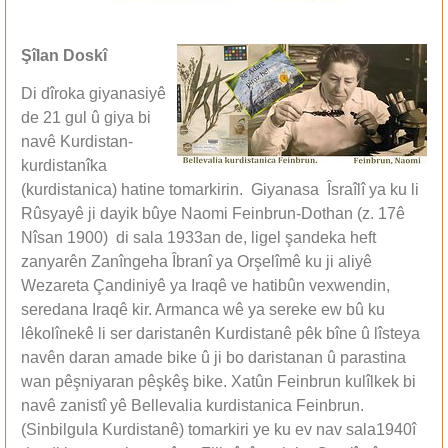
Şîlan Doskî
Di dîroka giyanasiyê
de 21 gul û giya bi
navê Kurdistan-
kurdistanîka
(kurdistanica) hatine tomarkirin. Giyanasa Îsraîlî ya ku li
Rûsyayê ji dayik bûye Naomi Feinbrun-Dothan (z. 17ê
Nîsan 1900) di sala 1933an de, ligel şandeka heft
zanyarên Zanîngeha Îbranî ya Orşelîmê ku ji aliyê
Wezareta Çandiniyê ya Iraqê ve hatibûn vexwendin,
seredana Iraqê kir. Armanca wê ya sereke ew bû ku
lêkolînekê li ser daristanên Kurdistanê pêk bîne û lîsteya
navên daran amade bike û ji bo daristanan û parastina
wan pêşniyaran pêşkêş bike. Xatûn Feinbrun kulîlkek bi
navê zanistî yê Bellevalia kurdistanica Feinbrun.
(Sinbilgula Kurdistanê) tomarkiri ye ku ev nav sala1940î