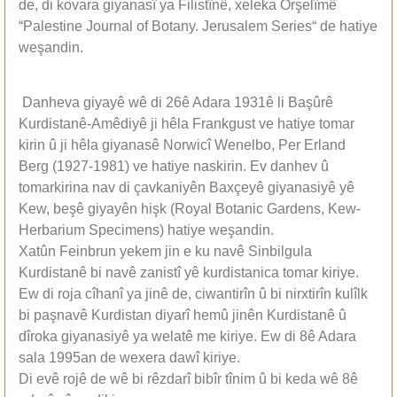
de, di kovara giyanasî ya Filistînê, xeleka Orşelîmê
“Palestine Journal of Botany. Jerusalem Series“ de hatiye
weşandin.
Danheva giyayê wê di 26ê Adara 1931ê li Başûrê
Kurdistanê-Amêdiyê ji hêla Frankgust ve hatiye tomar
kirin û ji hêla giyanasê Norwicî Wenelbo, Per Erland
Berg (1927-1981) ve hatiye naskirin. Ev danhev û
tomarkirina nav di çavkaniyên Baxçeyê giyanasiyê yê
Kew, beşê giyayên hişk (Royal Botanic Gardens, Kew-
Herbarium Specimens) hatiye weşandin.
Xatûn Feinbrun yekem jin e ku navê Sinbilgula
Kurdistanê bi navê zanistî yê kurdistanica tomar kiriye.
Ew di roja cîhanî ya jinê de, ciwantirîn û bi nirxtirîn kulîlk
bi paşnavê Kurdistan diyarî hemû jinên Kurdistanê û
dîroka giyanasiyê ya welatê me kiriye. Ew di 8ê Adara
sala 1995an de wexera dawî kiriye.
Di evê rojê de wê bi rêzdarî bibîr tînim û bi keda wê 8ê