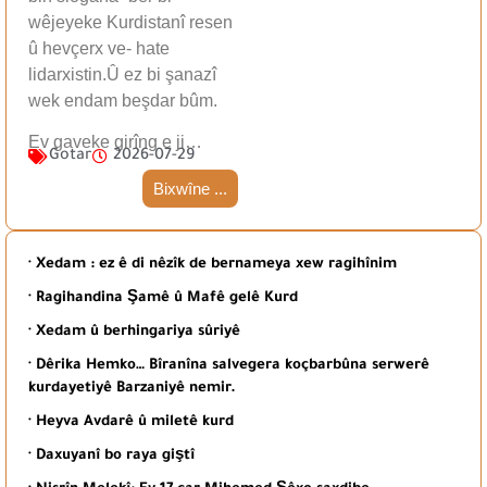
wêjeyeke Kurdistanî resen
û hevçerx ve- hate
lidarxistin.Û ez bi şanazî
wek endam beşdar bûm.
Ev gaveke girîng e ji…
Gotar
2026-07-29
Bixwîne ...
· Xedam : ez ê di nêzîk de bernameya xew ragihînim
· Ragihandina Şamê û Mafê gelê Kurd
· Xedam û berhingariya sûriyê
· Dêrika Hemko… Bîranîna salvegera koçbarbûna serwerê
kurdayetiyê Barzaniyê nemir.
· Heyva Avdarê û miletê kurd
· Daxuyanî bo raya giştî