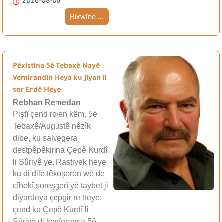
2026-08-06
Bixwîne ...
Pêxistina 5ê Tebaxê Nayê
Vemirandin Heya ku Jiyan li
ser Erdê Heye
Rebhan Remedan
Piştî çend rojen kêm, 5ê
Tebaxê/Augustê nêzîk
dibe, ku salvegera
destpêpêkirina Çepê Kurdî
li Sûriyê ye. Rastiyek heye
ku di dilê têkoşerên wê de
cîhekî şoreşgerî yê taybet ji
diyardeya çepgir re heye;
çend ku Çepê Kurdî li
Sûriyê di konferansa 5ê