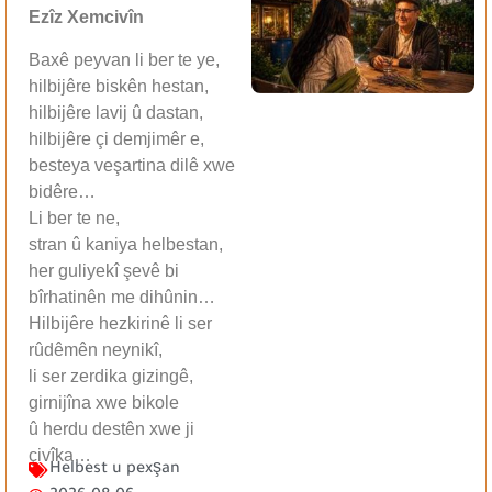
Ezîz Xemcivîn
Baxê peyvan li ber te ye,
hilbijêre biskên hestan,
hilbijêre lavij û dastan,
hilbijêre çi demjimêr e,
besteya veşartina dilê xwe
bidêre…
Li ber te ne,
stran û kaniya helbestan,
her guliyekî şevê bi
bîrhatinên me dihûnin…
Hilbijêre hezkirinê li ser
rûdêmên neynikî,
li ser zerdika gizingê,
girnijîna xwe bikole
û herdu destên xwe ji
çivîka…
Helbest u pexşan