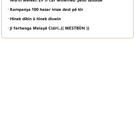
· Nisrîn Melekî: Ev 17 car Mihemed Şêxo saxdibe
· Kampanya 100 hezar imze dest pê kir
· Hinek dikin û hinek dixwin
· Ji ferhenga Melayê Cizîrî…(( MESTBÛN ))