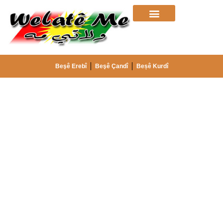
Beşê Erebî
Beşê Çandî
Beșê Kurdî