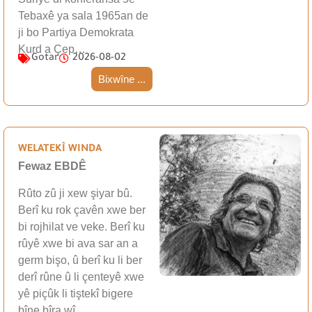
Tebaxê ya sala 1965an de
ji bo Partiya Demokrata
Kurd a Çep…
Gotar
2026-08-02
Bixwîne ...
WELATEKÎ WINDA
Fewaz EBDÊ
Rûto zû ji xew şiyar bû.
Berî ku rok çavên xwe ber
bi rojhilat ve veke. Berî ku
rûyê xwe bi ava sar an a
germ bişo, û berî ku li ber
derî rûne û li çenteyê xwe
yê piçûk li tiştekî bigere
bîne bîra wî…