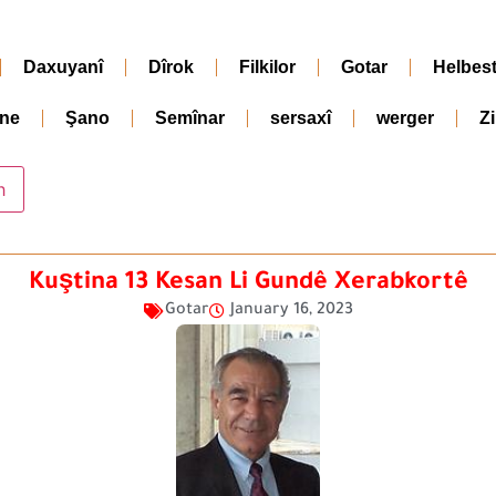
Daxuyanî
Dîrok
Filkilor
Gotar
Helbes
ne
Şano
Semînar
sersaxî
werger
Z
Kuştina 13 Kesan Li Gundê Xerabkortê
Gotar
January 16, 2023