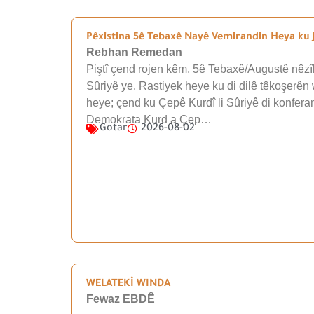
Pêxistina 5ê Tebaxê Nayê Vemirandin Heya ku J
Rebhan Remedan
Piştî çend rojen kêm, 5ê Tebaxê/Augustê nêzîk
Sûriyê ye. Rastiyek heye ku di dilê têkoşerên 
heye; çend ku Çepê Kurdî li Sûriyê di konfera
Demokrata Kurd a Çep…
Gotar
2026-08-02
WELATEKÎ WINDA
Fewaz EBDÊ