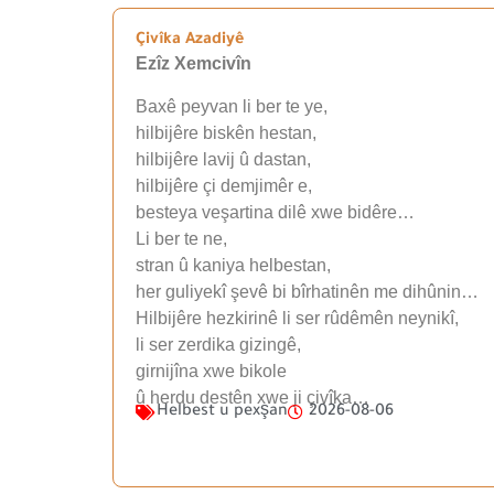
Çivîka Azadiyê
Ezîz Xemcivîn
Baxê peyvan li ber te ye,
hilbijêre biskên hestan,
hilbijêre lavij û dastan,
hilbijêre çi demjimêr e,
besteya veşartina dilê xwe bidêre…
Li ber te ne,
stran û kaniya helbestan,
her guliyekî şevê bi bîrhatinên me dihûnin…
Hilbijêre hezkirinê li ser rûdêmên neynikî,
li ser zerdika gizingê,
girnijîna xwe bikole
û herdu destên xwe ji çivîka…
Helbest u pexşan
2026-08-06