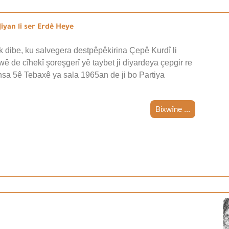
iyan li ser Erdê Heye
 dibe, ku salvegera destpêpêkirina Çepê Kurdî li
wê de cîhekî şoreşgerî yê taybet ji diyardeya çepgir re
nsa 5ê Tebaxê ya sala 1965an de ji bo Partiya
Bixwîne ...