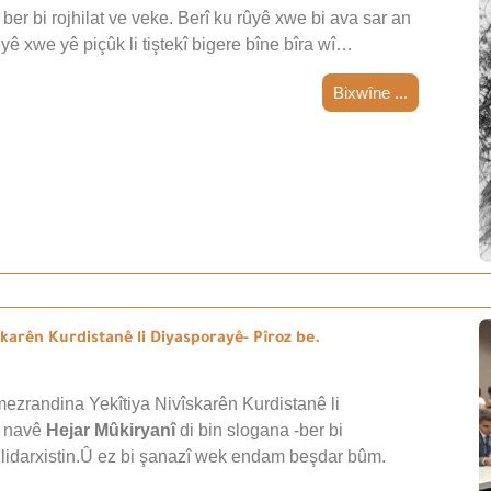
ber bi rojhilat ve veke. Berî ku rûyê xwe bi ava sar an
teyê xwe yê piçûk li tiştekî bigere bîne bîra wî…
Bixwîne ...
arên Kurdistanê li Diyasporayê- Pîroz be.
ezrandina Yekîtiya Nivîskarên Kurdistanê li
i navê
Hejar Mûkiryanî
di bin slogana -ber bi
 lidarxistin.Û ez bi şanazî wek endam beşdar bûm.