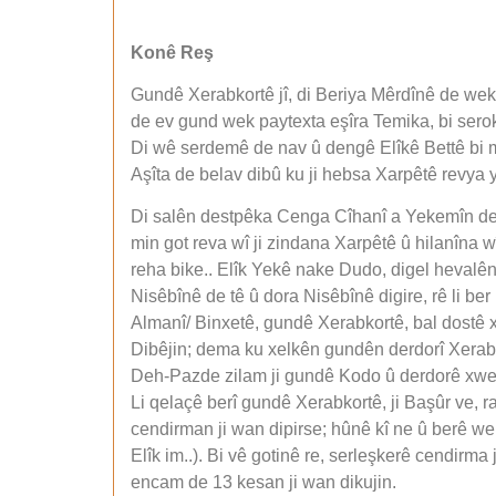
Konê Reş
Gundê Xerabkortê jî, di Beriya Mêrdînê de wek
de ev gund wek paytexta eşîra Temika, bi ser
Di wê serdemê de nav û dengê Elîkê Bettê bi m
Aşîta de belav dibû ku ji hebsa Xarpêtê revya 
Di salên destpêka Cenga Cîhanî a Yekemîn de E
min got reva wî ji zindana Xarpêtê û hilanîna w
reha bike.. Elîk Yekê nake Dudo, digel hevalên
Nisêbînê de tê û dora Nisêbînê digire, rê li ber
Almanî/ Binxetê, gundê Xerabkortê, bal dostê
Dibêjin; dema ku xelkên gundên derdorî Xerabk
Deh-Pazde zilam ji gundê Kodo û derdorê xwe d
Li qelaçê berî gundê Xerabkortê, ji Başûr ve, ra
cendirman ji wan dipirse; hûnê kî ne û berê we 
Elîk im..). Bi vê gotinê re, serleşkerê cendirma j
encam de 13 kesan ji wan dikujin.