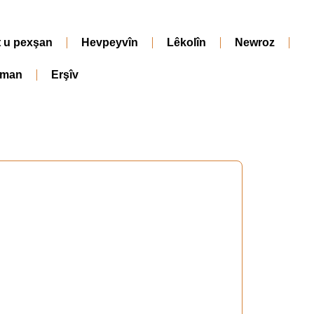
t u pexşan
Hevpeyvîn
Lêkolîn
Newroz
iman
Erşîv