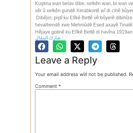
Kuştina wan belav dibe, xelkên wan, bi wan ve 
xêr û xelkên gundê Xerabkortê wî di cihê bûyerê 
Dibêjin; piştî ku Elîkê Bettê vê bûyerê dibihî
hevalbendê xwe Mehmûdê Esed axayê Tinatê
Hêjaye gotinê ku Elîkê Bettê di havîna 1919an 
شارك المقال :
Leave a Reply
Your email address will not be published.
R
Comment
*