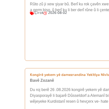
Rûto zû ji xew şiyar bû. Berî ku rok çavên xwe 
a germ bişo, û berî ku li ber derî rûne û li çen
Çîrok
2026-08-02
Kongirê yekem yê damezrandina Yekîtiya Nivîsk
Bavê Zozanê
Du roj berê 26 .08.2026 kongirê yekem yê dam
Diyasporayê li bajarê Dûsseldorf a Alemanî b
wêjeyeke Kurdistanî resen û hevçerx ve- hate