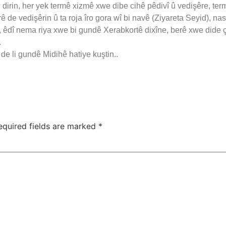
dirin, her yek termê xizmê xwe dibe cihê pêdivî û vedişêre, te
de vedişêrin û ta roja îro gora wî bi navê (Ziyareta Seyid), nask
ze, êdî nema riya xwe bi gundê Xerabkortê dixîne, berê xwe dide
.
de li gundê Midihê hatiye kuştin..
equired fields are marked
*