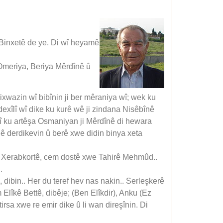
 Binxetê de ye. Di wî heyamê
Omeriya, Beriya Mêrdînê û
xwazin wî bibînin ji ber mêraniya wî; wek ku
 dexîlî wî dike ku kurê wê ji zindana Nisêbînê
ştî ku artêşa Osmaniyan ji Mêrdînê di hewara
înê derdikevin û berê xwe didin binya xeta
bê Xerabkortê, cem dostê xwe Tahirê Mehmûd..
.
, dibin.. Her du teref hev nas nakin.. Serleşkerê
 Elîkê Bettê, dibêje; (Ben Elîkdir), Anku (Ez
 tirsa xwe re emir dike û li wan direşînin. Di