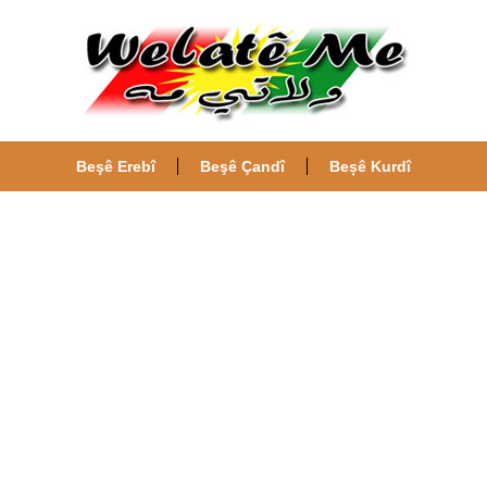
Beşê Erebî
Beşê Çandî
Beșê Kurdî