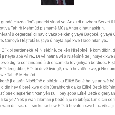
 gundê Hazda Jorî gundekî sînorî ye. Anku di navbera Serxet û
okatiya Tahirê Mehmûd pismamê Mûsa Anter dihat naskirin.
êranî û cegerdarî di nav civaka xelkên çiyayê Bagokê, çiyayê 
ye, Cimoyê Hêştrekî kuştiye û heyfa apê xwe Haco hilaniye..
lîk bi serdanekê tê Nisêbînê, xelkên Nisêbînê lê kom dibin, di
î ji heyfa apê wî re.. Di vê hatina wî a Nisêbînê de jinbiyek xwe
 xwe digire ser zindanê û di encam de tev girtiyan berdide.. Pi
 Elîk teng dibe, Elîk bi devê tivingê, ew û hevalên xwe, ji Nisêb
 xwe Tahirê Mehmûd.
ortê ji etarên Nisêbînê dibihîzin ku Elîkê Bettê hatiye an wê 
idin hev û berê xwe didin Xerabkortê da ku Elîkê Bettê bibînin
stî birek leşkerên tirkan yên ku li pey şopa Elîkê Bettê digeriyan
li kû ye? Yek ji wan zilaman ji bedêla jê re bibêje; Em diçin cem
i wan ditirse.. ditirsin ku rast ew Elîk û hevalên xwe bin.. vêca ji