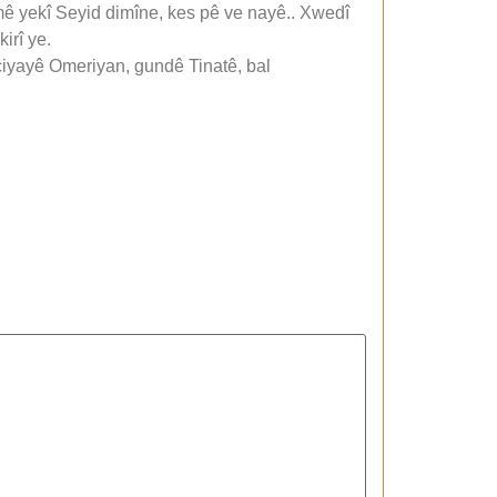
rmê yekî Seyid dimîne, kes pê ve nayê.. Xwedî
irî ye.
 çiyayê Omeriyan, gundê Tinatê, bal