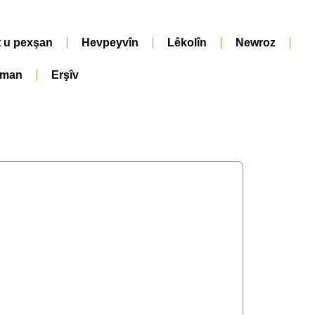
t u pexşan
Hevpeyvîn
Lêkolîn
Newroz
iman
Erşîv