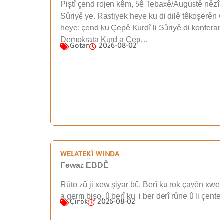
Piştî çend rojen kêm, 5ê Tebaxê/Augustê nêzîk
Sûriyê ye. Rastiyek heye ku di dilê têkoşerên 
heye; çend ku Çepê Kurdî li Sûriyê di konfera
Demokrata Kurd a Çep…
Gotar
2026-08-02
WELATEKÎ WINDA
Fewaz EBDÊ
Rûto zû ji xew şiyar bû. Berî ku rok çavên xwe 
a germ bişo, û berî ku li ber derî rûne û li çen
Çîrok
2026-08-02