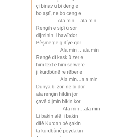
çi binav û bi deng e
bo aştî, ne bo ceng e
Ala min …ala min
Rengîn e sipî û sor
dijminin li hawîrdor
Pêşmerge girtîye qor
Ala min …ala min
Rengê dî kesk û zer e
him text e him serwere
ji kurdbûnê re rêber e
Ala min…ala min
Dunya bi zor, ne bi dor
ala rengîn hildin jor
çavê dijmin bikin kor
Ala min…ala min
Li bakin alê li bakin
dilê Kurdan pê şakin
ta kurdbûnê peydakin