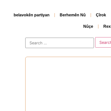
belavokên partiyan
Berhemên Nû
Çîrok
Nûçe
Rex