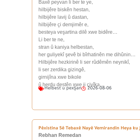
Baxê peyvan li ber te ye,
hilbijêre biskên hestan,
hilbijêre lavij û dastan,
hilbijêre çi demjimêr e,
besteya veşartina dilê xwe bidêre…
Li ber te ne,
stran û kaniya helbestan,
her guliyekî şevê bi bîrhatinên me dihûnin…
Hilbijêre hezkirinê li ser rûdêmên neynikî,
li ser zerdika gizingê,
girnijîna xwe bikole
û herdu destên xwe ji çivîka…
Helbest u pexşan
2026-08-06
Pêxistina 5ê Tebaxê Nayê Vemirandin Heya ku J
Rebhan Remedan