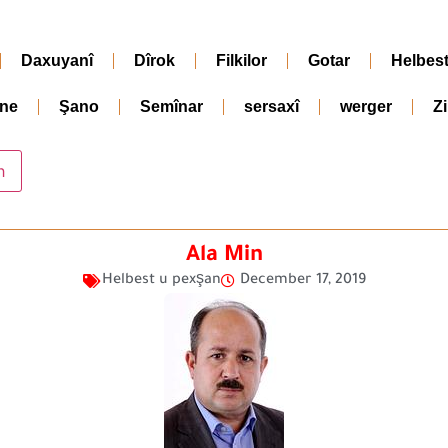
Daxuyanî
Dîrok
Filkilor
Gotar
Helbes
ne
Şano
Semînar
sersaxî
werger
Z
Ala Min
Helbest u pexşan
December 17, 2019