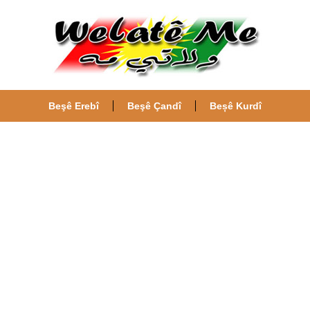
Beşê Erebî
Beşê Çandî
Beșê Kurdî