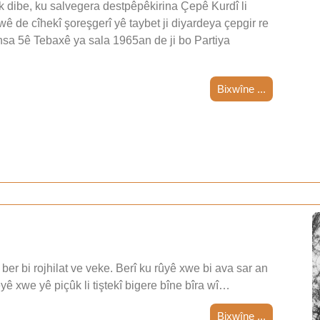
 dibe, ku salvegera destpêpêkirina Çepê Kurdî li
wê de cîhekî şoreşgerî yê taybet ji diyardeya çepgir re
nsa 5ê Tebaxê ya sala 1965an de ji bo Partiya
Bixwîne ...
ber bi rojhilat ve veke. Berî ku rûyê xwe bi ava sar an
teyê xwe yê piçûk li tiştekî bigere bîne bîra wî…
Bixwîne ...