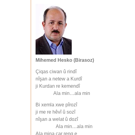
Mihemed Hesko (Birasoz)
Çiqas ciwan û rindî
nîşan a netew a Kurdî
ji Kurdan re kemendî
Ala min…ala min
Bi xemla xwe pîrozî
ji me re hêvî û sozî
nîşan a welat û dozî
Ala min…ala min
Ala mina çar reng e