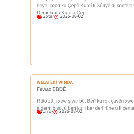
heye; çend ku Çepê Kurdî li Sûriyê di konfera
Demokrata Kurd a Çep…
Gotar
2026-08-02
WELATEKÎ WINDA
Fewaz EBDÊ
Rûto zû ji xew şiyar bû. Berî ku rok çavên xwe 
a germ bişo, û berî ku li ber derî rûne û li çen
Çîrok
2026-08-02