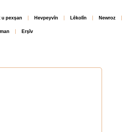
t u pexşan
Hevpeyvîn
Lêkolîn
Newroz
iman
Erşîv