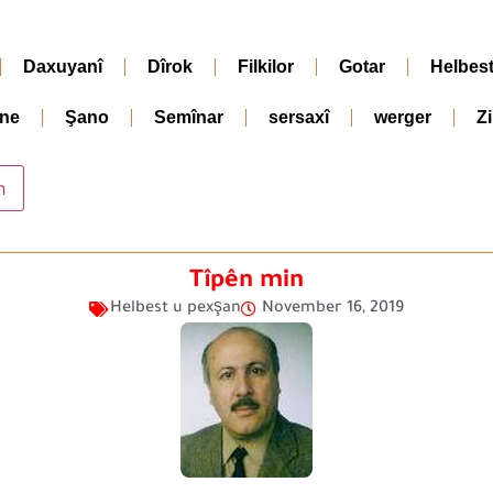
Daxuyanî
Dîrok
Filkilor
Gotar
Helbes
ne
Şano
Semînar
sersaxî
werger
Z
Tîpên min
Helbest u pexşan
November 16, 2019