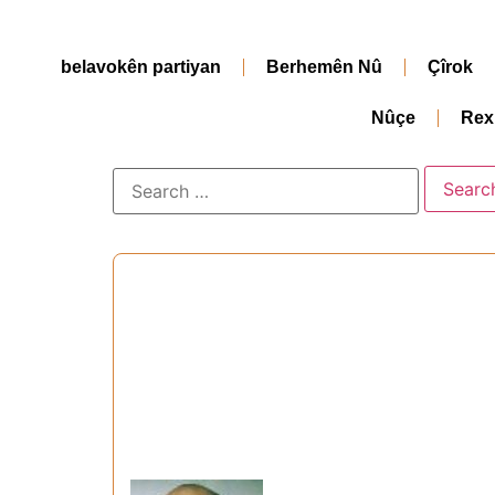
belavokên partiyan
Berhemên Nû
Çîrok
Nûçe
Rex