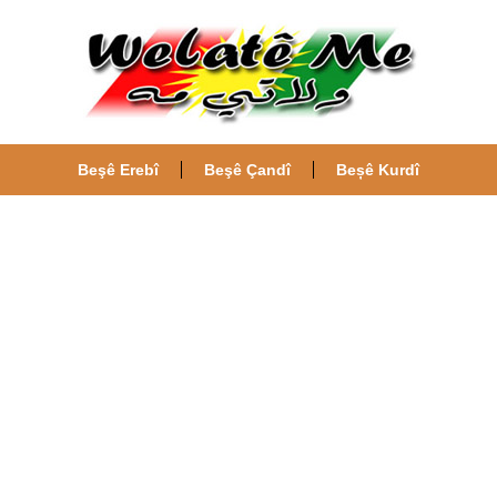
Beşê Erebî
Beşê Çandî
Beșê Kurdî