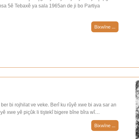
nsa 5ê Tebaxê ya sala 1965an de ji bo Partiya
Bixwîne ...
ber bi rojhilat ve veke. Berî ku rûyê xwe bi ava sar an
teyê xwe yê piçûk li tiştekî bigere bîne bîra wî…
Bixwîne ...