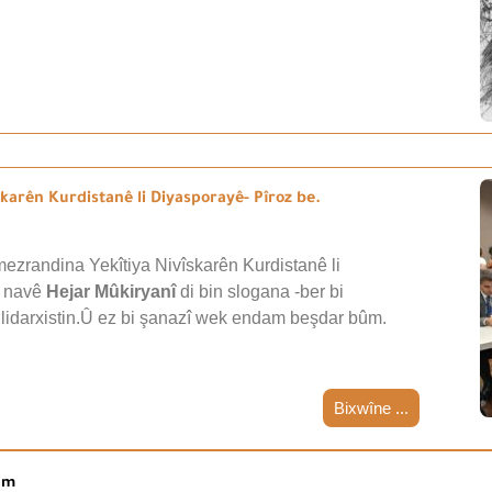
arên Kurdistanê li Diyasporayê- Pîroz be.
ezrandina Yekîtiya Nivîskarên Kurdistanê li
i navê
Hejar Mûkiryanî
di bin slogana -ber bi
 lidarxistin.Û ez bi şanazî wek endam beşdar bûm.
Bixwîne ...
nim