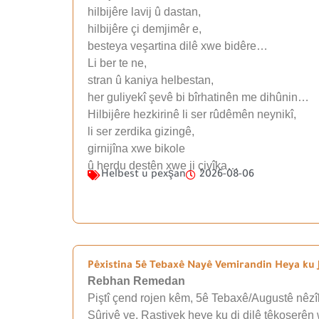
hilbijêre lavij û dastan,
hilbijêre çi demjimêr e,
besteya veşartina dilê xwe bidêre…
Li ber te ne,
stran û kaniya helbestan,
her guliyekî şevê bi bîrhatinên me dihûnin…
Hilbijêre hezkirinê li ser rûdêmên neynikî,
li ser zerdika gizingê,
girnijîna xwe bikole
û herdu destên xwe ji çivîka…
Helbest u pexşan
2026-08-06
Pêxistina 5ê Tebaxê Nayê Vemirandin Heya ku J
Rebhan Remedan
Piştî çend rojen kêm, 5ê Tebaxê/Augustê nêzîk
Sûriyê ye. Rastiyek heye ku di dilê têkoşerên 