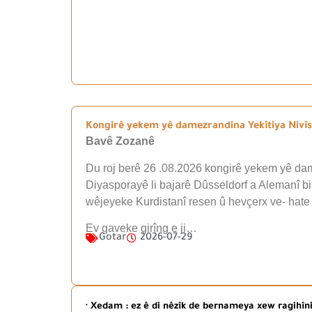
Kongirê yekem yê damezrandina Yekîtiya Nivîsk
Bavê Zozanê
Du roj berê 26 .08.2026 kongirê yekem yê dam
Diyasporayê li bajarê Dûsseldorf a Alemanî b
wêjeyeke Kurdistanî resen û hevçerx ve- hate
Ev gaveke girîng e ji…
Gotar
2026-07-29
· Xedam : ez ê di nêzîk de bernameya xew ragihî