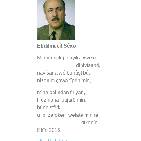
Ebdilmecît Şêxo
Min namek ji dayika xwe re
dinivîsand,
navîşana wê buhûşt bû,
nizanim çawa tîpên min,
mîna balindan firiyan,
li ezmana bajarê min,
bûne stêrk
û bi zarokên welatê min re
dikenîn .
Efrîn.2016