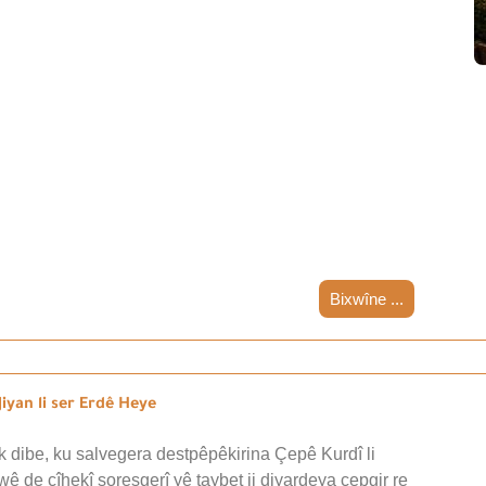
Bixwîne ...
iyan li ser Erdê Heye
 dibe, ku salvegera destpêpêkirina Çepê Kurdî li
wê de cîhekî şoreşgerî yê taybet ji diyardeya çepgir re