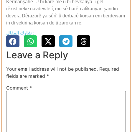
Kermanşahê. Û bi karê me û bi hevkariya li gel
rêxistineke navdewletî, me sê barên alîkariyan şandin
devera Dêrazorê ya sûrî, û derbarê korsan em berdewam
in di vekirina korsan de ji zarokan re.
شارك المقال :
Leave a Reply
Your email address will not be published.
Required
fields are marked
*
Comment
*