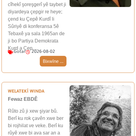
cîhekî şoreşgerî yê taybet ji
diyardeya çepgir re heye;
çend ku Çepê Kurdî li
Sûriyê di konferansa 5ê
Tebaxê ya sala 1965an de
ji bo Partiya Demokrata
Kurd a Çep…
Gotar
2026-08-02
Bixwîne ...
WELATEKÎ WINDA
Fewaz EBDÊ
Rûto zû ji xew şiyar bû.
Berî ku rok çavên xwe ber
bi rojhilat ve veke. Berî ku
rûyê xwe bi ava sar an a