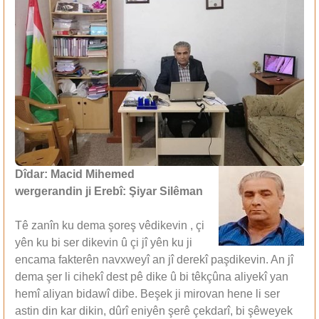
Dîdar: Macid Mihemed
wergerandin ji Erebî: Şiyar Silêman
Tê zanîn ku dema şoreş vêdikevin , çi
yên ku bi ser dikevin û çi jî yên ku ji
encama fakterên navxweyî an jî derekî paşdikevin. An jî
dema şer li cihekî dest pê dike û bi têkçûna aliyekî yan
hemî aliyan bidawî dibe. Beşek ji mirovan hene li ser
astin din kar dikin, dûrî eniyên şerê çekdarî, bi şêweyek