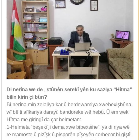
Di nerîna we de , stûnên serekî yên ku saziya “Hîtma”
bilin kirin çi bûn?
Bi nerîna min zelaliya kar û berdewamiya xwebexişbûna
wî bê ti alîkariya darayî, bandoreke wê hebû. Û em wek
Hîtma me giringî da çar helmetan:
1-Helmeta “beşekî ji dema xwe bibexşîne”, ya di riya wê
re mamoste û pizîşk û pisporên pîşeyên corbecor bi giştî;