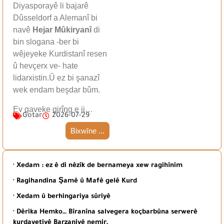
Diyasporayê li bajarê
Dûsseldorf a Alemanî bi
navê
Hejar Mûkiryanî
di
bin slogana -ber bi
wêjeyeke Kurdistanî resen
û hevçerx ve- hate
lidarxistin.Û ez bi şanazî
wek endam beşdar bûm.
Ev gaveke girîng e ji…
Gotar
2026-07-29
Bixwîne ...
· Xedam : ez ê di nêzîk de bernameya xew ragihînim
· Ragihandina Şamê û Mafê gelê Kurd
· Xedam û berhingariya sûriyê
· Dêrika Hemko… Bîranîna salvegera koçbarbûna serwerê
kurdayetiyê Barzaniyê nemir.