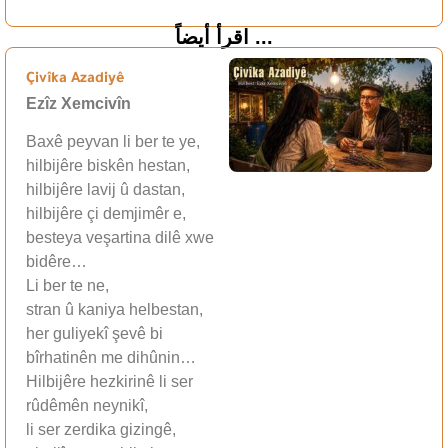
اقرأ أيضاً ...
Çivîka Azadiyê
Ezîz Xemcivîn
Baxê peyvan li ber te ye,
hilbijêre biskên hestan,
hilbijêre lavij û dastan,
hilbijêre çi demjimêr e,
besteya veşartina dilê xwe
bidêre…
Li ber te ne,
stran û kaniya helbestan,
her guliyekî şevê bi
bîrhatinên me dihûnin…
Hilbijêre hezkirinê li ser
rûdêmên neynikî,
li ser zerdika gizingê,