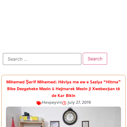
Mihemed Şerîf Mihemed: Hêviya me ew e Saziya “Hîtma”
Bibe Dezgeheke Mezin û Hejmarek Mezin ji Xwebexşan tê
de Kar Bikin
Hevpeyvîn
July 27, 2019