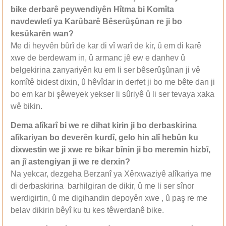
bike derbarê peywendiyên Hîtma bi Komîta
navdewletî ya Karûbarê Bêserûşûnan re ji bo
kesûkarên wan?
Me di heyvên bûrî de kar di vî warî de kir, û em di karê
xwe de berdewam in, û armanc jê ew e danhev û
belgekirina zanyariyên ku em li ser bêserûşûnan ji vê
komîtê bidest dixin, û hêvîdar in derfet ji bo me bête dan ji
bo em kar bi şêweyek yekser li sûriyê û li ser tevaya xaka
wê bikin.
Dema alîkarî bi we re dihat kirin ji bo derbaskirina
alîkariyan bo deverên kurdî, gelo hin alî hebûn ku
dixwestin we ji xwe re bikar bînin ji bo meremin hizbî,
an jî astengiyan ji we re derxin?
Na yekcar, dezgeha Berzanî ya Xêrxwaziyê alîkariya me
di derbaskirina barhilgiran de dikir, û me li ser sînor
werdigirtin, û me digihandin depoyên xwe , û paş re me
belav dikirin bêyî ku tu kes têwerdanê bike.