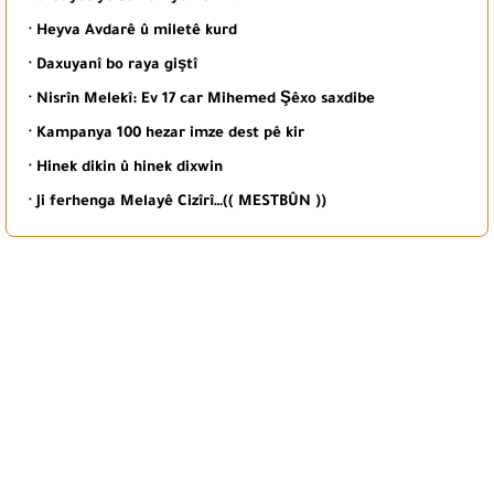
· Heyva Avdarê û miletê kurd
· Daxuyanî bo raya giştî
· Nisrîn Melekî: Ev 17 car Mihemed Şêxo saxdibe
· Kampanya 100 hezar imze dest pê kir
· Hinek dikin û hinek dixwin
· Ji ferhenga Melayê Cizîrî…(( MESTBÛN ))