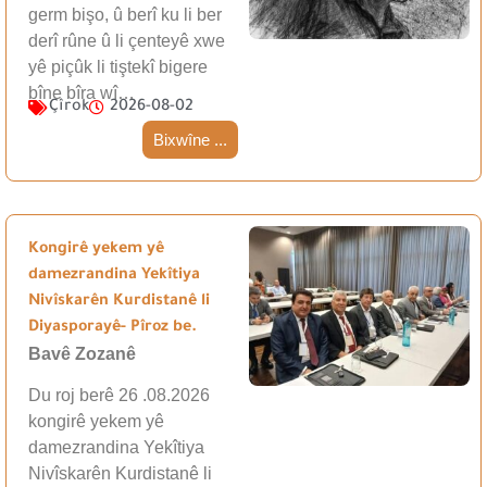
germ bişo, û berî ku li ber
derî rûne û li çenteyê xwe
yê piçûk li tiştekî bigere
bîne bîra wî…
Çîrok
2026-08-02
Bixwîne ...
Kongirê yekem yê
damezrandina Yekîtiya
Nivîskarên Kurdistanê li
Diyasporayê- Pîroz be.
Bavê Zozanê
Du roj berê 26 .08.2026
kongirê yekem yê
damezrandina Yekîtiya
Nivîskarên Kurdistanê li