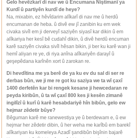
Gelo hevêzkarî di nav we û Encumana Niştimanî ya
Kurdî û partiyên kurdî de heye?
Na, mixabin, ez hêvîdarim alîkarî di nav me û herdû
encumanan de heba. û divê ew jî zanibin ku em wek
civaka sivîl em ji derveyî saziyên siyasî kar dikin û em
alîkariya her kesî bê cudahî dikin, û divê herdû encuman
karê saziyên civaka sivîl hêsan bikin, ji ber ku karê wan ji
hemî aliyan re ye, di riya anîna alîkariyên darayî û
geşepêdana karînên xort û zarokan re.
Di hevdîtina me ya berê de ya ku ev du sal di ser re
derbas bûn, we ji me re got ku saziya we ta wî çaxî
1400 derfetên kar bi rengek kesane ji hewcedaran re
peyda kiribûn, û ta wî çaxî 800 kes ji kesên zimanê
ingilîzî û kurî û karê hesabdariyê hîn bibûn, gelo ew
hejmar zêdetir bûye?
Bêguman karê me ranewestiya ye û berdewam e, û ew
hejmar her zêdetir dibin, û her weha me karîbû em barekî
alîkariyan ku komeleya Azadî şandibûn bişînin bajarê