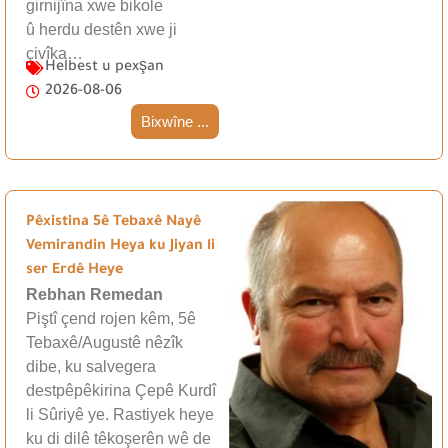
girnijîna xwe bikole
û herdu destên xwe ji
çivîka…
Helbest u pexşan
2026-08-06
Bixwîne ...
Pêxistina 5ê Tebaxê Nayê
Vemirandin Heya ku Jiyan li
ser Erdê Heye
Rebhan Remedan
Piştî çend rojen kêm, 5ê
Tebaxê/Augustê nêzîk
dibe, ku salvegera
destpêpêkirina Çepê Kurdî
li Sûriyê ye. Rastiyek heye
ku di dilê têkoşerên wê de