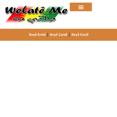
Beşê Erebî
Beşê Çandî
Beșê Kurdî