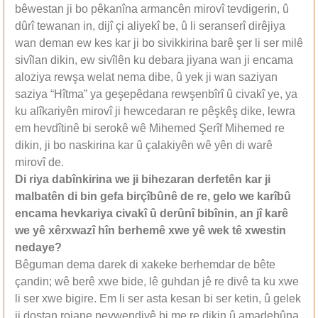
bêwestan ji bo pêkanîna armancên mirovî tevdigerin, û
dûrî tewanan in, dijî çi aliyekî be, û li seranserî dirêjiya
wan deman ew kes kar ji bo sivikkirina barê şer li ser milê
sivîlan dikin, ew sivîlên ku debara jiyana wan ji encama
aloziya rewşa welat nema dibe, û yek ji wan saziyan
saziya “Hîtma” ya geşepêdana rewşenbîrî û civakî ye, ya
ku alîkariyên mirovî ji hewcedaran re pêşkêş dike, lewra
em hevdîtinê bi serokê wê Mihemed Şerîf Mihemed re
dikin, ji bo naskirina kar û çalakiyên wê yên di warê
mirovî de.
Di riya dabînkirina we ji bihezaran derfetên kar ji
malbatên di bin gefa birçîbûnê de re, gelo we karîbû
encama hevkariya civakî û derûnî bibînin, an jî karê
we yê xêrxwazî hîn berhemê xwe yê wek tê xwestin
nedaye?
Bêguman dema darek di xakeke berhemdar de bête
çandin; wê berê xwe bide, lê guhdan jê re divê ta ku xwe
li ser xwe bigire. Em li ser asta kesan bi ser ketin, û gelek
ji dostan rojane peywendiyê bi me re dikin û amadebûna