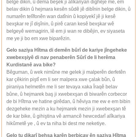
belge dikin, û dema beşek ji alîkariyan dighêje me, em
belav dikin û hejmara kesên sûdê jê dibînin belge dikin, û
numarên telîfonên wan datînin û kopiyekî jê ji kesê
bexşkar re jî dişînin, û pirê caran kesê bexşkar wê
belgeyê wernagirin, lê em ji wan re dibêjin, ev siyaseta
me ye ji bo em xwe biparêzin.
Gelo saziya Hîtma di demên bûrî de kariye jîngeheke
xwebexşiyê di nav penaberên Sûrî de li herêma
Kurdistanê ava bike?
Bêguman, û wek nimûne me gelek ji malperên derfetên
kar çêkirin piştî em li ser malpera xwe çalak bûn, û
piraniya helmetên me li ser tevaya xaka Îraqê belav
bûne, û hejmarek baş ji xwebexşan di biwarên corbecor
de bi Hîtma ve hatine girêdan, û hêviya me ew e em bibin
dezgeheke mezin a ku hejmarek mezin ji xwebexşan tê
de kar bike, û gihiştina vê armancê hewcedarî alîkariya
hikûmetê ye , û ev ta niha bi dest me neketiye.
Gelo tu dikarî behsa karên berbiçav ên saziya Hîtma