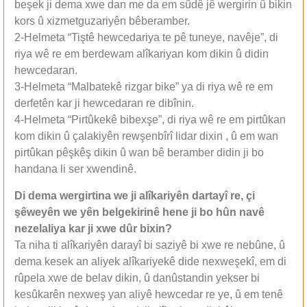
beşek ji dema xwe dan me da em sûdê jê wergirin û bikin
kors û xizmetguzariyên bêberamber.
2-Helmeta “Tiştê hewcedariya te pê tuneye, navêje”, di
riya wê re em berdewam alîkariyan kom dikin û didin
hewcedaran.
3-Helmeta “Malbatekê rizgar bike” ya di riya wê re em
derfetên kar ji hewcedaran re dibînin.
4-Helmeta “Pirtûkekê bibexşe”, di riya wê re em pirtûkan
kom dikin û çalakiyên rewşenbîrî lidar dixin , û em wan
pirtûkan pêşkêş dikin û wan bê beramber didin ji bo
handana li ser xwendinê.
Di dema wergirtina we ji alîkariyên dartayî re, çi
şêweyên we yên belgekirinê hene ji bo hûn navê
nezelaliya kar ji xwe dûr bixin?
Ta niha ti alîkariyên darayî bi saziyê bi xwe re nebûne, û
dema kesek an aliyek alîkariyekê dide nexweşekî, em di
rûpela xwe de belav dikin, û danûstandin yekser bi
kesûkarên nexweş yan aliyê hewcedar re ye, û em tenê