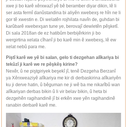
xwe ji bo karê xêrxwazî yê bê beramber diyar dikin, lê li
ser asta fermî danûstandina bi aliyên xwebexş re hîn ne li
gor tê xwestin e. Di welatên rojhilata navîn de, guhdan bi
karûbarê xwebexşan tune ye, berovajî dewletên pêşketî.
Di sala 2018an de ez hatibûm berbijêrkirin ji bo
wergirtina xelata cîhanî ji bo karê min ê xwebexş, lê ew
xelat nebû para me.
Piştî karê we yê bi salan, gelo ti dezgehan alîkariya bi
tekûzî ji karê we re pêşkêş kirine?
Nexêr, û ne piştgiriyek beşekî jî, tenê Dezgeha Berzanî
ya Xêrxweaziyê alîkariya me kir di derbaskirina alîkariyên
ku ji derve hatin, û bêguman ne ji wê ba me nikarîbû wan
alîkariyan derbas bikin û li vir belav bikin, û heta bi
dezgehên ragihandinê jî bi erkên xwe yên ragihandinê
ranabin derbarê karê me.