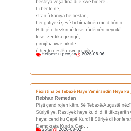
besteya veşartina dilê xwe bidêre…
Li ber te ne,
stran û kaniya helbestan,
her guliyekî şevê bi bîrhatinên me dihûnin…
Hilbijêre hezkirinê li ser rûdêmên neynikî,
li ser zerdika gizingê,
girnijîna xwe bikole
û herdu destên xwe ji çivîka…
Helbest u pexşan
2026-08-06
Pêxistina 5ê Tebaxê Nayê Vemirandin Heya ku J
Rebhan Remedan
Piştî çend rojen kêm, 5ê Tebaxê/Augustê nêzîk
Sûriyê ye. Rastiyek heye ku di dilê têkoşerên 
heye; çend ku Çepê Kurdî li Sûriyê di konfera
Demokrata Kurd a Çep…
Gotar
2026-08-02