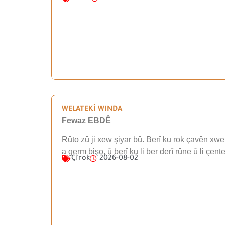
WELATEKÎ WINDA
Fewaz EBDÊ
Rûto zû ji xew şiyar bû. Berî ku rok çavên xwe 
a germ bişo, û berî ku li ber derî rûne û li çen
Çîrok
2026-08-02