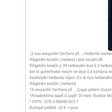
Ji nav weşanên SerSera yê …Heftemîn berhem
Rêgehên keskîn ( helbest ) duh ronahî dît.
Rêgehên keskîn ji 39 helbestên kurt û 2 helb
ber bi guherîneke mezin ve diçe û ji ezmûna x
hezkiriyên helbesta nûjen..Ev di riya helbestên
Rêgehên keskîn ( helbest)
*Ji weşanên SerSera yê …Çapa yekem Gulan
*Amadekirina qapê û çapê: Dr.med. Bashar Mo
* ISPN : 978-3-96640-023-7
Buhayê pirtûkê :10 € + post.