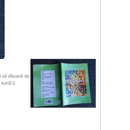
i vê dîwanê de
 kurdî û