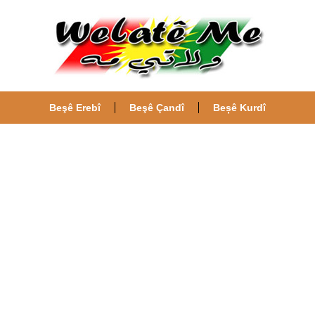
Beşê Erebî
Beşê Çandî
Beșê Kurdî