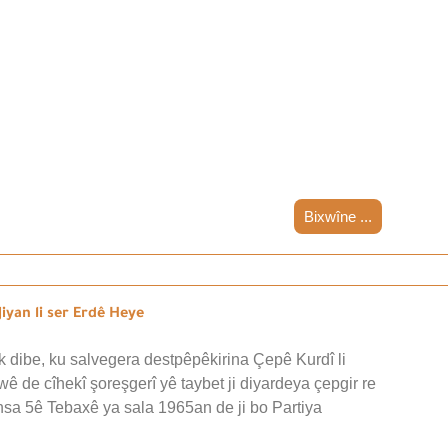
Bixwîne ...
iyan li ser Erdê Heye
 dibe, ku salvegera destpêpêkirina Çepê Kurdî li
wê de cîhekî şoreşgerî yê taybet ji diyardeya çepgir re
nsa 5ê Tebaxê ya sala 1965an de ji bo Partiya