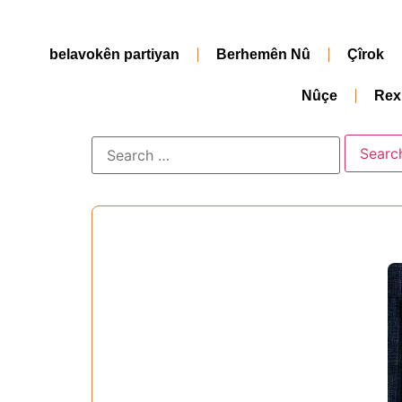
belavokên partiyan
Berhemên Nû
Çîrok
Nûçe
Rex