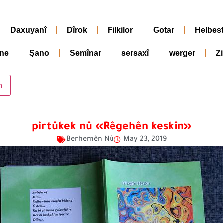
Daxuyanî
Dîrok
Filkilor
Gotar
Helbes
ne
Şano
Semînar
sersaxî
werger
Z
pirtûkek nû «Rêgehên keskîn»
Berhemên Nû
May 23, 2019