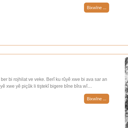
Bixwîne ...
ber bi rojhilat ve veke. Berî ku rûyê xwe bi ava sar an
teyê xwe yê piçûk li tiştekî bigere bîne bîra wî…
Bixwîne ...