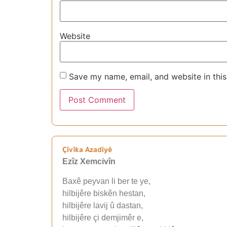
Website
Save my name, email, and website in this
Çivîka Azadiyê
Ezîz Xemcivîn
Baxê peyvan li ber te ye,
hilbijêre biskên hestan,
hilbijêre lavij û dastan,
hilbijêre çi demjimêr e,