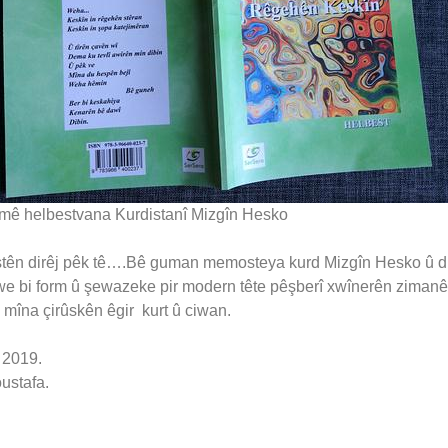
ê helbestvana Kurdistanî Mizgîn Hesko
estên dirêj pêk tê….Bê guman memosteya kurd Mizgîn Hesko û d
we bi form û şewazeke pir modern tête pêşberî xwînerên zimanê
 mîna çirûskên êgir kurt û ciwan.
 2019.
ustafa.