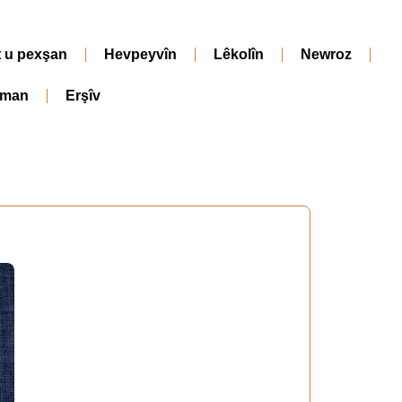
t u pexşan
Hevpeyvîn
Lêkolîn
Newroz
iman
Erşîv