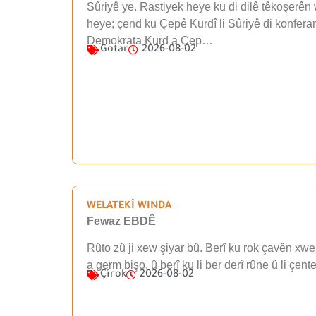
Sûriyê ye. Rastiyek heye ku di dilê têkoşerên 
heye; çend ku Çepê Kurdî li Sûriyê di konfera
Demokrata Kurd a Çep…
Gotar
2026-08-02
WELATEKÎ WINDA
Fewaz EBDÊ
Rûto zû ji xew şiyar bû. Berî ku rok çavên xwe 
a germ bişo, û berî ku li ber derî rûne û li çen
Çîrok
2026-08-02