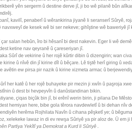
kberê yên sergerm û destine derve jî, ji bo wê pilanê bûn alîka
dirêj.
urbanî, kavilî, penaberî û wêrankirina jiyanê li seranserî Sûryê, r
rê navxweyî de kesek wê bi ser nekeve; gihîştine wê baweriyê jî 
î çar salan hebûn, îro bi hêsanî bi dest nakevin. Eger li wê dem
dest ketine nav qeyranê û çareseriyan jî.
vaka Sûrî de vekirine û her rojê kûrtir dibin û dizengirin; wan civak
irine û nîvê din jî kirine dîl û bêçare. Lê tiştê herî giring û x
we avêtin ew pirsa pir nazik û kirine xizmeta armac û berjewend
ûrî her katê û her rojê buhayeke pir mezin ji xwîn û paşroja xwe 
stînin û dest bi hevpeyvîn û danûstandinan bikin.
tiyane, çiqas biçûk bin jî, bi erênî werin birin, ji pilana De Mês
dest hemiyan here, bibe gola têrora navdewletî û bi dehan nîv 
ewendiyên herêma Rojhilata Navîn û cihana pêşketî ye; û bêguman 
, xelekeke lawaz in di ev rewşa Sûriyê ya pir aloz de. Û em ji 
n Partiya Yekîtî ya Demokrat a Kurd li Sûriyê .