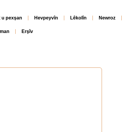
t u pexşan
Hevpeyvîn
Lêkolîn
Newroz
iman
Erşîv