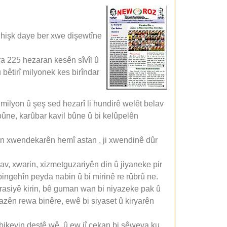
 hişk daye ber xwe dişewtîne
ra 225 hezaran kesên sîvîl û
 bêtirî milyonek kes birîndar
milyon û şeş sed hezarî li hundirê welêt belav
ûne, karûbar kavil bûne û bi kelûpelên
ran xwendekarên hemî astan , ji xwendinê dûr
av, xwarin, xizmetguzariyên din û jiyaneke pir
 bingehîn peyda nabin û bi mirinê re rûbrû ne.
asiyê kirin, bê guman wan bi niyazeke pak û
zên rewa binêre, ewê bi siyaset û kiryarên
bikevin destê wê, û ew jî çekan bi şêweya ku