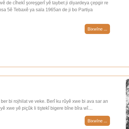
wê de cîhekî şoreşgerî yê taybet ji diyardeya çepgir re
nsa 5ê Tebaxê ya sala 1965an de ji bo Partiya
Bixwîne ...
ber bi rojhilat ve veke. Berî ku rûyê xwe bi ava sar an
teyê xwe yê piçûk li tiştekî bigere bîne bîra wî…
Bixwîne ...