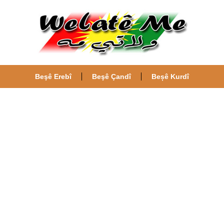
Beşê Erebî
Beşê Çandî
Beșê Kurdî