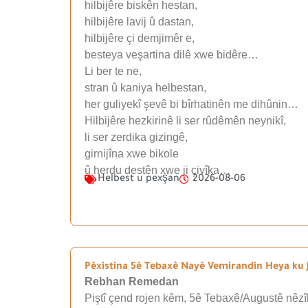
hilbijêre biskên hestan,
hilbijêre lavij û dastan,
hilbijêre çi demjimêr e,
besteya veşartina dilê xwe bidêre…
Li ber te ne,
stran û kaniya helbestan,
her guliyekî şevê bi bîrhatinên me dihûnin…
Hilbijêre hezkirinê li ser rûdêmên neynikî,
li ser zerdika gizingê,
girnijîna xwe bikole
û herdu destên xwe ji çivîka…
Helbest u pexşan
2026-08-06
Pêxistina 5ê Tebaxê Nayê Vemirandin Heya ku J
Rebhan Remedan
Piştî çend rojen kêm, 5ê Tebaxê/Augustê nêzîk