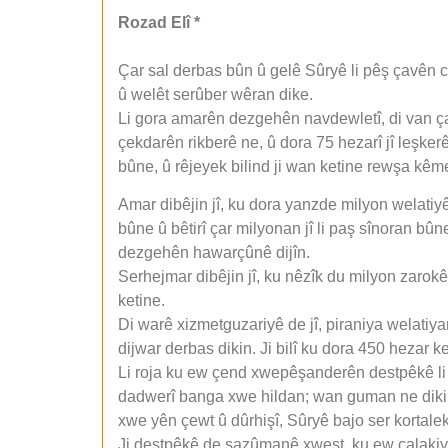
Rozad Elî *
Çar sal derbas bûn û gelê Sûryê li pêş çavên 
û welêt serûber wêran dike.
Li gora amarên dezgehên navdewletî, di van ça
çekdarên rikberê ne, û dora 75 hezarî jî leşkerê
bûne, û rêjeyek bilind ji wan ketine rewşa kêm
Amar dibêjin jî, ku dora yanzde milyon welatiy
bûne û bêtirî çar milyonan jî li paş sînoran 
dezgehên hawarçûnê dijîn.
Serhejmar dibêjin jî, ku nêzîk du milyon zarok
ketine.
Di warê xizmetguzariyê de jî, piraniya welatiy
dijwar derbas dikin. Ji bilî ku dora 450 hezar 
Li roja ku ew çend xwepêşanderên destpêkê li
dadwerî banga xwe hildan; wan guman ne dikir,
xwe yên çewt û dûrhişî, Sûryê bajo ser kortaleke
Ji destpêkê de sazûmanê xwest, ku ew çalakiyê