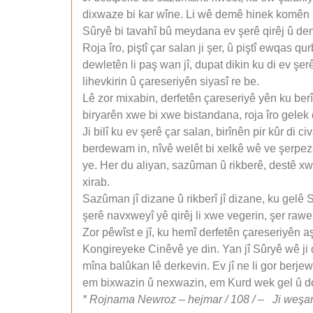
dixwaze bi kar wîne. Li wê demê hinek komên ri
Sûryê bi tavahî bû meydana ev şerê qirêj û dem
Roja îro, piştî çar salan ji şer, û piştî ewqas q
dewletên li paş wan jî, dupat dikin ku di ev şe
lihevkirin û çareseriyên siyasî re be.
Lê zor mixabin, derfetên çareseriyê yên ku ber
biryarên xwe bi xwe bistandana, roja îro gelek 
Ji bilî ku ev şerê çar salan, birînên pir kûr di ci
berdewam in, nîvê welêt bi xelkê wê ve şerpeze k
ye. Her du aliyan, sazûman û rikberê, destê x
xirab.
Sazûman jî dizane û rikberî jî dizane, ku gelê S
şerê navxweyî yê qirêj li xwe vegerin, şer rawe
Zor pêwîst e jî, ku hemî derfetên çareseriyên aş
Kongireyeke Cinêvê ye din. Yan jî Sûryê wê ji 
mîna balûkan lê derkevin. Ev jî ne li gor berj
em bixwazin û nexwazin, em Kurd wek gel û doz
* Rojnama Newroz – hejmar / 108 / – Ji weşanê