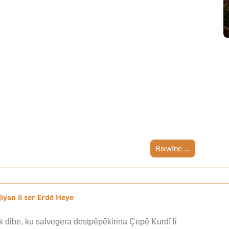
Bixwîne ...
iyan li ser Erdê Heye
 dibe, ku salvegera destpêpêkirina Çepê Kurdî li