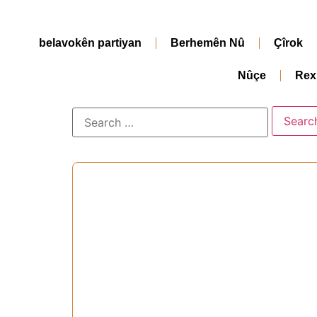
belavokên partiyan
Berhemên Nû
Çîrok
Nûçe
Rex