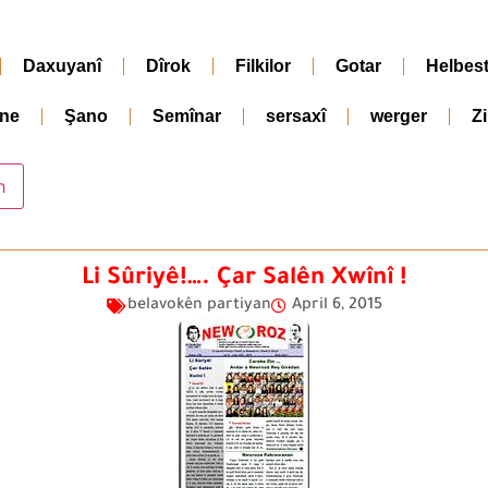
Daxuyanî
Dîrok
Filkilor
Gotar
Helbes
ne
Şano
Semînar
sersaxî
werger
Z
Li Sûriyê!…. Çar Salên Xwînî !
belavokên partiyan
April 6, 2015