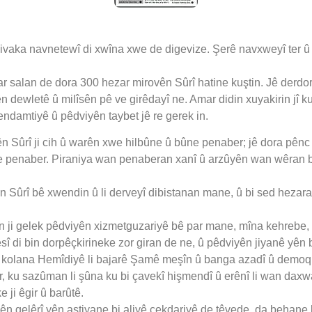
civaka navnetewî di xwîna xwe de digevize. Şerê navxweyî ter û
r salan de dora 300 hezar mirovên Sûrî hatine kuştin. Jê derdo
n dewletê û milîsên pê ve girêdayî ne. Amar didin xuyakirin jî ku
endamtiyê û pêdviyên taybet jê re gerek in.
ên Sûrî ji cih û warên xwe hilbûne û bûne penaber; jê dora pênc 
bûne penaber. Piraniya wan penaberan xanî û arzûyên wan wêran b
ên Sûrî bê xwendin û li derveyî dibistanan mane, û bi sed heza
an ji gelek pêdviyên xizmetguzariyê bê par mane, mîna kehrebe, 
kesî di bin dorpêçkirineke zor giran de ne, û pêdviyên jiyanê yên
 kolana Hemîdiyê li bajarê Şamê meşîn û banga azadî û demoqr
 ku sazûman li şûna ku bi çavekî hişmendî û erênî li wan daxwa
 ji êgir û barûtê.
n gelêrî yên aştiyane bi aliyê çekdariyê de têvede, da behane 