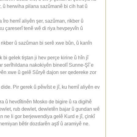
r, û herwiha pilana sazûmanê bi cih hat û
oja îro hemî aliyên şer, sazûman, rikber û
ku çareserî tenê wê di riya hevpeyvîn û
ê rikber û sazûman bi serê xwe bûn, û kanîn
 bi gelek tiştan ji hev perçe kirine û hîn jî
edar serîhildana nakokiyên bineolî Sunne-Şî`e
iyên xwe û gelê Sûryê dajon ser qedereke zor
dide. Pir gerek û pêwîst e jî, ku hemî aliyên ev
tora û hevdîtinên Mosko de bigire û ra digihê
dewlet, rub dewlet, dewletên bajar û gundan wê
ne li gor berjewendiya gelê Kurd e jî, çinkî
hemiyan bêtir dozdarên aştî û aramiyê ne.