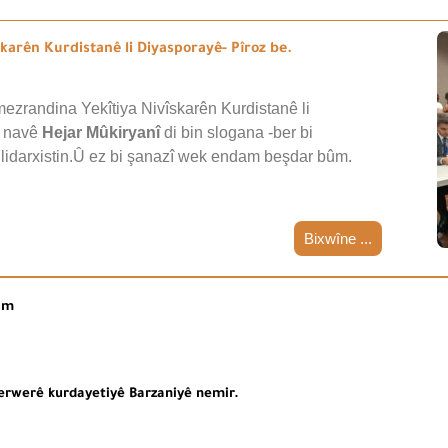
arên Kurdistanê li Diyasporayê- Pîroz be.
ezrandina Yekîtiya Nivîskarên Kurdistanê li
i navê
Hejar Mûkiryanî
di bin slogana -ber bi
 lidarxistin.Û ez bi şanazî wek endam beşdar bûm.
Bixwîne ...
nim
erwerê kurdayetiyê Barzaniyê nemir.