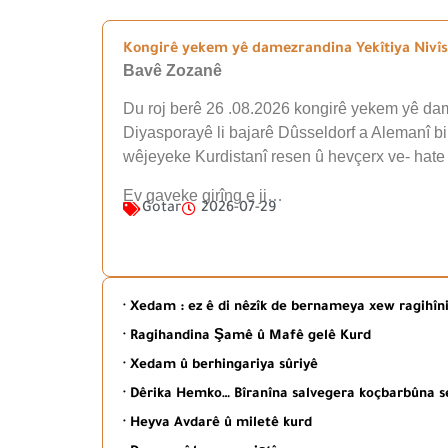
Kongirê yekem yê damezrandina Yekîtiya Nivîsk
Bavê Zozanê
Du roj berê 26 .08.2026 kongirê yekem yê dam
Diyasporayê li bajarê Dûsseldorf a Alemanî b
wêjeyeke Kurdistanî resen û hevçerx ve- hate
Ev gaveke girîng e ji…
Gotar
2026-07-29
· Xedam : ez ê di nêzîk de bernameya xew ragihî
· Ragihandina Şamê û Mafê gelê Kurd
· Xedam û berhingariya sûriyê
· Dêrika Hemko… Bîranîna salvegera koçbarbûna s
· Heyva Avdarê û miletê kurd