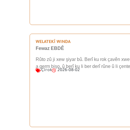
WELATEKÎ WINDA
Fewaz EBDÊ
Rûto zû ji xew şiyar bû. Berî ku rok çavên xwe 
a germ bişo, û berî ku li ber derî rûne û li çen
Çîrok
2026-08-02