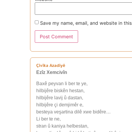
Save my name, email, and website in this
Çivîka Azadiyê
Ezîz Xemcivîn
Baxê peyvan li ber te ye,
hilbijêre biskên hestan,
hilbijêre lavij û dastan,
hilbijêre çi demjimêr e,
besteya veşartina dilê xwe bidêre…
Li ber te ne,
stran û kaniya helbestan,