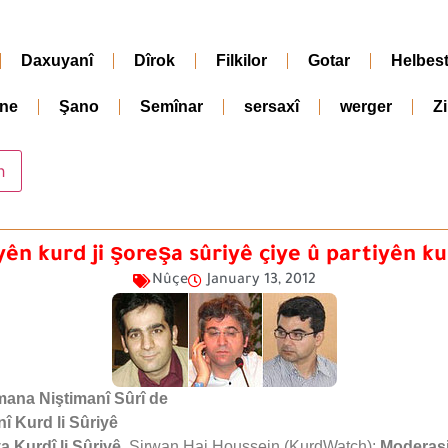
Daxuyanî
Dîrok
Filkilor
Gotar
Helbes
ne
Şano
Semînar
sersaxî
werger
Z
ên kurd ji şoreşa sûriyê çiye û partiyên ku
Nûçe
January 13, 2012
ana Niştimanî Sûrî de
 Kurd li Sûriyê
 Kurdî li Sûriyê
Sirwan Haj Houssein (KurdWatch):
Moderas