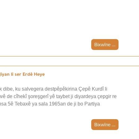
Bixwîne ...
iyan li ser Erdê Heye
 dibe, ku salvegera destpêpêkirina Çepê Kurdî li
wê de cîhekî şoreşgerî yê taybet ji diyardeya çepgir re
nsa 5ê Tebaxê ya sala 1965an de ji bo Partiya
Bixwîne ...