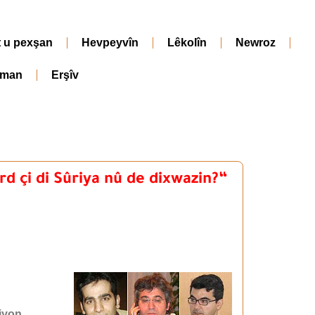
t u pexşan
Hevpeyvîn
Lêkolîn
Newroz
iman
Erşîv
rd çi di Sûriya nû de dixwazin?“
iyon