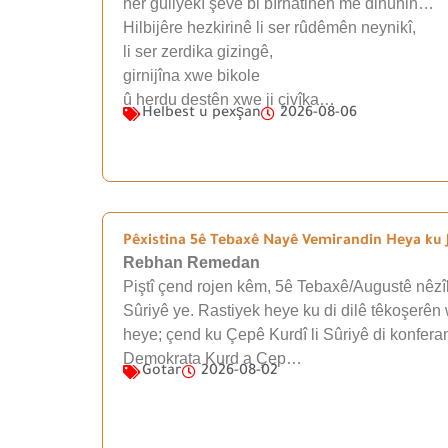
her guliyekî şevê bi bîrhatinên me dihûnin…
Hilbijêre hezkirinê li ser rûdêmên neynikî,
li ser zerdika gizingê,
girnijîna xwe bikole
û herdu destên xwe ji çivîka…
Helbest u pexşan
2026-08-06
Pêxistina 5ê Tebaxê Nayê Vemirandin Heya ku J
Rebhan Remedan
Piştî çend rojen kêm, 5ê Tebaxê/Augustê nêzîk
Sûriyê ye. Rastiyek heye ku di dilê têkoşerên 
heye; çend ku Çepê Kurdî li Sûriyê di konfera
Demokrata Kurd a Çep…
Gotar
2026-08-02