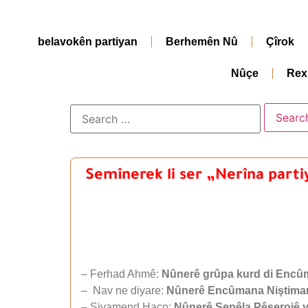
belavokên partiyan
Berhemên Nû
Çîrok
Nûçe
Rex
Semînerek li ser „Nerîna partiy
– Ferhad Ahmê:
Nûnerê grûpa kurd di Encûm
– Nav ne diyare:
Nûnerê Encûmana Niştimanî
–
Siyamend Haco:
Nûnerê Şepêla Pêşerojê ya