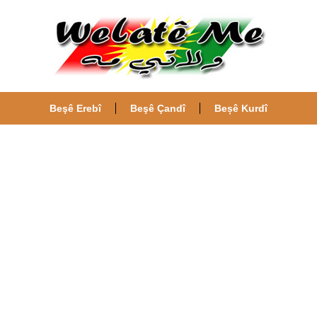
Beşê Erebî
Beşê Çandî
Beșê Kurdî