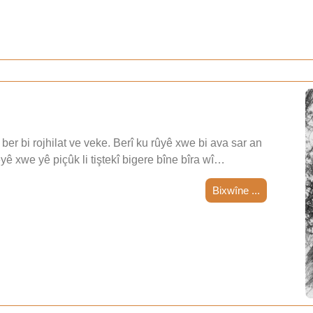
ber bi rojhilat ve veke. Berî ku rûyê xwe bi ava sar an
teyê xwe yê piçûk li tiştekî bigere bîne bîra wî…
Bixwîne ...