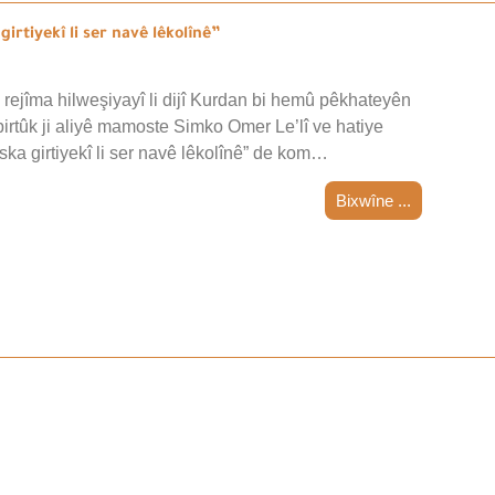
irtiyekî li ser navê lêkolînê”
n rejîma hilweşiyayî li dijî Kurdan bi hemû pêkhateyên
pirtûk ji aliyê mamoste Simko Omer Le’lî ve hatiye
ska girtiyekî li ser navê lêkolînê” de kom…
Bixwîne ...