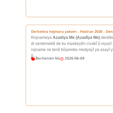
Derketina hejmara yekem – Hezîran 2026 – Den
Rojnameya
Azadiya Me (Azadîya Me)
derdike
di serdemekê de ku maskeyên civakî û siyasî zê
rojname ne tenê bûyereke medyayî ya asayî ye
û…
Berhemên Nû
2026-06-09