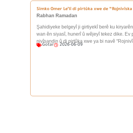
Simko Omer Le’lî di pirtûka xwe de “Rojnivîska g
Rabhan Ramadan
Şahidiyeke belgeyî ji girtiyekî berê ku kiryarê
wan ên siyasî, hunerî û wêjeyî tekez dike. Ev 
nivîsandin û di pirtûka xwe ya bi navê “Rojnivî
Gotar
2026-06-09