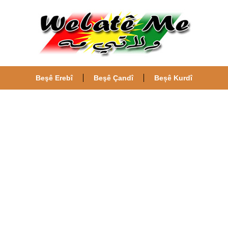
Beşê Erebî
Beşê Çandî
Beșê Kurdî