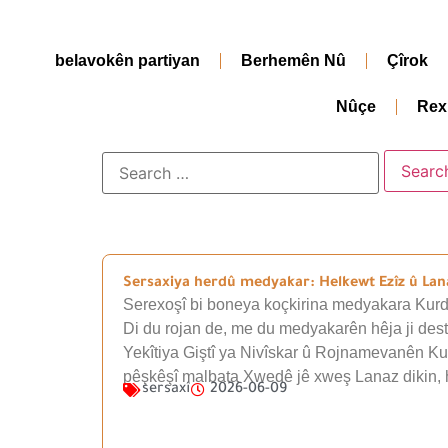
belavokên partiyan
Berhemên Nû
Çîrok
Nûçe
Rex
Sersaxiya herdû medyakar: Helkewt Ezîz û La
Serexoşî bi boneya koçkirina medyakara Kur
Di du rojan de, me du medyakarên hêja ji des
Yekîtiya Giştî ya Nivîskar û Rojnamevanên Kurd
pêşkêşî malbata Xwedê jê xweş Lanaz dikin
sersaxî
2026-06-09