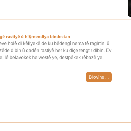
gê rastiyê û hişmendiya bindestan
ve holê di kêliyekê de ku bêdengî nema tê ragirtin, û
de dibin û qadên rastiyê her ku diçe tengtir dibin. Ev
, lê belavokek helwestê ye, destpêkek rêbazê ye,
Bixwîne ...