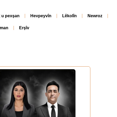
t u pexşan
Hevpeyvîn
Lêkolîn
Newroz
iman
Erşîv