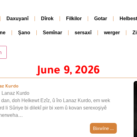
Daxuyanî
Dîrok
Filkilor
Gotar
Helbes
ne
Şano
Semînar
sersaxî
werger
Z
June 9, 2026
naz Kurdo
d Lanaz Kurdo
t dan, doh Helkewt Ezîz, û îro Lanaz Kurdo, em wek
 li Sûriye bi dilekî pir bi xem û kovan serexoşiyê
, herweha…
Bixwîne ...