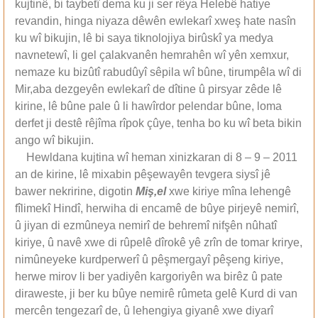
kujtinê, bi taybetî dema ku ji ser rêya Helebê hatiye
revandin, hinga niyaza dêwên ewlekarî xweş hate nasîn
ku wî bikujin, lê bi saya tiknolojiya birûskî ya medya
navnetewî, li gel çalakvanên hemrahên wî yên xemxur,
nemaze ku bizûtî rabudûyî sêpila wî bûne, tirumpêla wî di
Mir,aba dezgeyên ewlekarî de dîtine û pirsyar zêde lê
kirine, lê bûne pale û li hawîrdor pelendar bûne, loma
derfet ji destê rêjîma rîpok çûye, tenha bo ku wî beta bikin
ango wî bikujin.
Hewldana kujtina wî heman xinizkaran di 8 – 9 – 2011
an de kirine, lê mixabin pêşewayên tevgera siysî jê
bawer nekririne, digotin
Miş,el
xwe kiriye mîna lehengê
fîlimekî Hindî, herwiha di encamê de bûye pirjeyê nemirî,
û jiyan di ezmûneya nemirî de behremî nifşên nûhatî
kiriye, û navê xwe di rûpelê dîrokê yê zrîn de tomar krirye,
nimûneyeke kurdperwerî û pêşmergayî pêşeng kiriye,
herwe mirov li ber yadiyên kargoriyên wa birêz û pate
diraweste, ji ber ku bûye nemirê rûmeta gelê Kurd di van
mercên tengezarî de, û lehengiya giyanê xwe diyarî