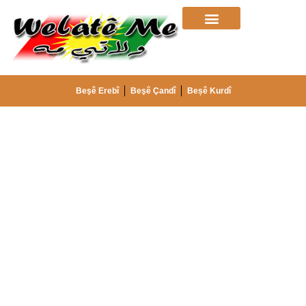
Beşê Erebî
Beşê Çandî
Beșê Kurdî