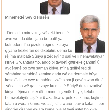
Mihemedê Seyid Husên
Dema ku mirov xoşewîstekî ber dilê
xwe wenda dike, jana berbatê ya
kulneder mîna pîzotên êgir di kûraya
giyanê hezkeran de dixebitin, dema ku
rêjîma malbatê Sûriya ji zêdeyî 40 salî ve li hemwelatiyan
kiriye Giwantanamo, ango bi taybetî çiftikeke çandinî û
avdêranê bo xwe saman kiriye, mîna golikê feq di
xêrahtina serubinê zemîna qada wê de dermale bûye,
kesekî di ser xwe re nabîne, xwîna sor ji çavên wan dirijê,
vêca li ba wê qantir zaye ku miletê Sûriyê doza azadiyê
kiriye, rêjîma noker dîno-mîno û şemûs bûye, ketuber
hemwelatiyên aştîkar û azadîxwaz pelekut kirine, kujtine,
talan û wêran kirine, welatî ji cî û warên bav û kalan li ber
sînorên cîranan eware kirine, welat tevlî milet bo xwe