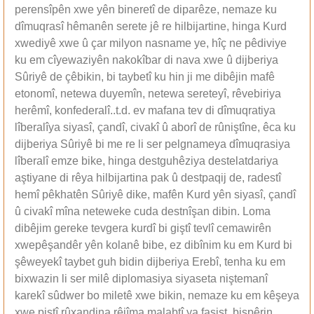
perensîpên xwe yên bineretî de diparêze, nemaze ku
dîmuqrasî hêmanên serete jê re hilbijartine, hinga Kurd
xwediyê xwe û çar milyon nasname ye, hîç ne pêdiviye
ku em cîyewaziyên nakokîbar di nava xwe û dijberiya
Sûriyê de çêbikin, bi taybetî ku hin ji me dibêjin mafê
etonomî, netewa duyemîn, netewa sereteyî, rêvebiriya
herêmî, konfederalî..t.d. ev mafana tev di dîmuqratiya
lîberalîya siyasî, çandî, civakî û aborî de rûniştîne, êca ku
dijberiya Sûriyê bi me re li ser pelgnameya dîmuqrasiya
lîberalî emze bike, hinga destguhêziya destelatdariya
aştiyane di rêya hilbijartina pak û destpaqij de, radestî
hemî pêkhatên Sûriyê dike, mafên Kurd yên siyasî, çandî
û civakî mîna neteweke cuda destnîşan dibin. Loma
dibêjim gereke tevgera kurdî bi giştî tevlî cemawirên
xwepêşandêr yên kolanê bibe, ez dibînim ku em Kurd bi
şêweyekî taybet guh bidin dijberiya Erebî, tenha ku em
bixwazin li ser milê diplomasiya siyaseta niştemanî
karekî sûdwer bo miletê xwe bikin, nemaze ku em kêşeya
xwe piştî rûxandina rêjîma malabtî ya faşist, bispêrin