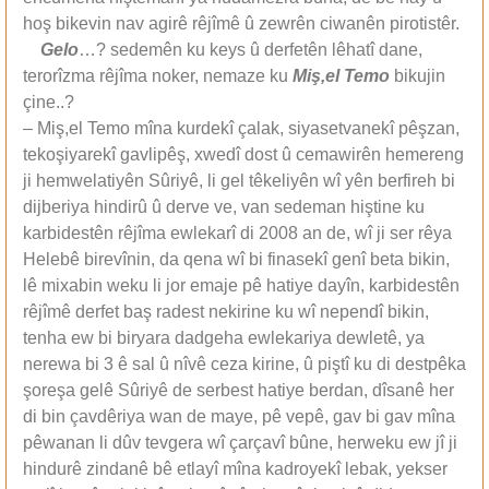
hoş bikevin nav agirê rêjîmê û zewrên ciwanên pirotistêr.
Gelo
…? sedemên ku keys û derfetên lêhatî dane,
terorîzma rêjîma noker, nemaze ku
Miş,el Temo
bikujin
çine..?
– Miş,el Temo mîna kurdekî çalak, siyasetvanekî pêşzan,
tekoşiyarekî gavlipêş, xwedî dost û cemawirên hemereng
ji hemwelatiyên Sûriyê, li gel têkeliyên wî yên berfireh bi
dijberiya hindirû û derve ve, van sedeman hiştine ku
karbidestên rêjîma ewlekarî di 2008 an de, wî ji ser rêya
Helebê birevînin, da qena wî bi finasekî genî beta bikin,
lê mixabin weku li jor emaje pê hatiye dayîn, karbidestên
rêjîmê derfet baş radest nekirine ku wî nependî bikin,
tenha ew bi biryara dadgeha ewlekariya dewletê, ya
nerewa bi 3 ê sal û nîvê ceza kirine, û piştî ku di destpêka
şoreşa gelê Sûriyê de serbest hatiye berdan, dîsanê her
di bin çavdêriya wan de maye, pê vepê, gav bi gav mîna
pêwanan li dûv tevgera wî çarçavî bûne, herweku ew jî ji
hindurê zindanê bê etlayî mîna kadroyekî lebak, yekser