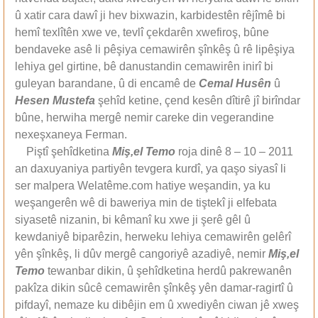
û xatir cara dawî ji hev bixwazin, karbidestên rêjîmê bi
hemî texlîtên xwe ve, tevlî çekdarên xwefiroş, bûne
bendaveke asê li pêşiya cemawirên şînkêş û rê lipêşiya
lehiya gel girtine, bê danustandin cemawirên inirî bi
guleyan barandane, û di encamê de
Cemal Husên
û
Hesen Mustefa
şehîd ketine, çend kesên dîtirê jî birîndar
bûne, herwiha mergê nemir careke din vegerandine
nexeşxaneya Ferman.
Piştî şehîdketina
Miş,el Temo
roja dinê 8 – 10 – 2011
an daxuyaniya partiyên tevgera kurdî, ya qaşo siyasî li
ser malpera Welatême.com hatiye weşandin, ya ku
weşangerên wê di baweriya min de tiştekî ji elfebata
siyasetê nizanin, bi kêmanî ku xwe ji şerê gêl û
kewdaniyê biparêzin, herweku lehiya cemawirên gelêrî
yên şînkêş, li dûv mergê cangoriyê azadiyê, nemir
Miş,el
Temo
tewanbar dikin, û şehîdketina herdû pakrewanên
pakîza dikin sûcê cemawirên şînkêş yên damar-ragirtî û
pifdayî, nemaze ku dibêjin em û xwediyên ciwan jê xweş