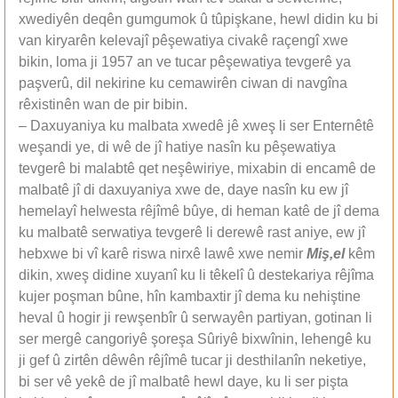
xwediyên deqên gumgumok û tûpişkane, hewl didin ku bi
van kiryarên kelevajî pêşewatiya civakê raçengî xwe
bikin, loma ji 1957 an ve tucar pêşewatiya tevgerê ya
paşverû, dil nekirine ku cemawirên ciwan di navgîna
rêxistinên wan de pir bibin.
– Daxuyaniya ku malbata xwedê jê xweş li ser Enternêtê
weşandi ye, di wê de jî hatiye nasîn ku pêşewatiya
tevgerê bi malabtê qet neşêwiriye, mixabin di encamê de
malbatê jî di daxuyaniya xwe de, daye nasîn ku ew jî
hemelayî helwesta rêjîmê bûye, di heman katê de jî dema
ku malbatê serwatiya tevgerê li derewê rast aniye, ew jî
hebxwe bi vî karê riswa nirxê lawê xwe nemir
Miş,el
kêm
dikin, xweş didine xuyanî ku li têkelî û destekariya rêjîma
kujer poşman bûne, hîn kambaxtir jî dema ku nehiştine
heval û hogir ji rewşenbîr û serwayên partiyan, gotinan li
ser mergê cangoriyê şoreşa Sûriyê bixwînin, lehengê ku
ji gef û zirtên dêwên rêjîmê tucar ji desthilanîn neketiye,
bi ser vê yekê de jî malbatê hewl daye, ku li ser pişta