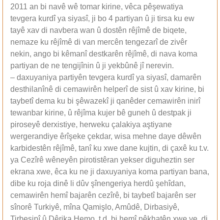
2011 an bi navê wê tomar kirine, vêca pêşewatiya
tevgera kurdî ya siyasî, ji bo 4 partiyan û ji tirsa ku ew
tayê xav di navbera wan û dostên rêjîmê de biqete,
nemaze ku rêjîmê di van mercên tengezarî de zivêr
nekin, ango bi kêmanî destkarên rêjîmê, di nava koma
partiyan de ne tengijînin û ji yekbûnê jî nerevin.
– daxuyaniya partiyên tevgera kurdî ya siyasî, damarên
desthilanînê di cemawirên helperî de sist û xav kirine, bi
taybetî dema ku bi şêwazekî ji qanêder cemawirên inirî
tewanbar kirine, û rêjîma kujer bê guneh û destpak ji
piroseyê derxistiye, herweku çalakiya aştiyane
wergerandiye êrîşeke çekdar, wisa mehne daye dêwên
karbidestên rêjîmê, tanî ku xwe dane kujtin, di çaxê ku t.v.
ya Cezîrê wêneyên pirotistêran yekser diguheztin ser
ekrana xwe, êca ku ne ji daxuyaniya koma partiyan bana,
dibe ku roja dinê li dûv şînengeriya herdû şehîdan,
cemawirên hemî bajarên cezîrê, bi taybetî bajarên ser
sînorê Turkiyê, mîna Qamişlo, Amûdê, Dirbasiyê,
Tirbesipî û Dêrika Hemo..t.d. bi hemî pêkhatên xwe ve, di