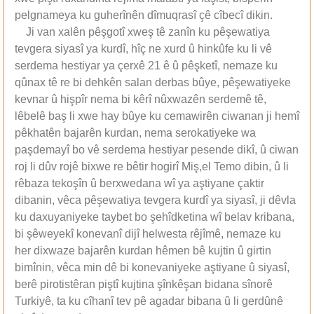
pelgnameya ku guherînên dîmuqrasî çê cîbecî dikin.
Ji van xalên pêşgotî xweş tê zanîn ku pêşewatiya
tevgera siyasî ya kurdî, hîç ne xurd û hinkûfe ku li vê
serdema hestiyar ya çerxê 21 ê û pêşketî, nemaze ku
qûnax tê re bi dehkên salan derbas bûye, pêşewatiyeke
kevnar û hişpîr nema bi kêrî nûxwazên serdemê tê,
lêbelê baş li xwe hay bûye ku cemawirên ciwanan ji hemî
pêkhatên bajarên kurdan, nema serokatiyeke wa
paşdemayî bo vê serdema hestiyar pesende dikî, û ciwan
roj li dûv rojê bixwe re bêtir hogirî Miş,el Temo dibin, û li
rêbaza tekoşîn û berxwedana wî ya aştiyane çaktir
dibanin, vêca pêşewatiya tevgera kurdî ya siyasî, ji dêvla
ku daxuyaniyeke taybet bo şehîdketina wî belav kribana,
bi şêweyekî konevanî dijî helwesta rêjîmê, nemaze ku
her dixwaze bajarên kurdan hêmen bê kujtin û girtin
bimînin, vêca min dê bi konevaniyeke aştiyane û siyasî,
berê pirotistêran piştî kujtina şînkêşan bidana sînorê
Turkiyê, ta ku cîhanî tev pê agadar bibana û li gerdûnê