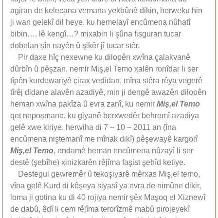
agiran de kelecana vemana yekbûnê dikin, herweku hin
ji wan gelekî dil heye, ku hemelayî encûmena nûhatî
bibin…. lê kengî…? mixabin li şûna fisguran tucar
dobelan şîn nayên û şikêr jî tucar stêr.
Pir daxe hîç nexewne ku dilopên xwîna çalakvanê
dûrbîn û pêşzan, nemir Miş,el Temo xalên ronîdar li ser
tîpên kurdewariyê çirax vedidan, mîna stêra rêya vegerê
tîrêj didane alavên azadiyê, min ji dengê awazên dilopên
heman xwîna pakîza û evra zanî, ku nemir
Miş,el Temo
qet nepoşmane, ku giyanê berxwedêr behremî azadiya
gelê xwe kiriye, herwiha di 7 – 10 – 2011 an (îna
encûmena niştemanî me mînak dikî) pêşewayê kargorî
Miş,el Temo
, endamê heman encûmena nûzayî li ser
destê (şebîhe) xinizkarên rêjîma faşist şehîd ketiye.
Destegul gewremêr û tekoşiyarê mêrxas Miş,el temo,
vîna gelê Kurd di kêşeya siyasî ya evra de nimûne dikir,
loma ji gotina ku di 40 rojiya nemir şêx Maşoq el Xiznewî
de dabû, êdî li cem rêjîma terorîzmê mabû pirojeyekî