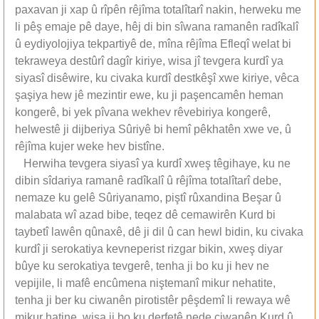
paxavan ji xap û rîpên rêjîma totalîtarî nakin, herweku me
li pêş emaje pê daye, hêj di bin sîwana ramanên radîkalî
û eydiyolojiya tekpartiyê de, mîna rêjîma Efleqî welat bi
tekraweya destûrî dagîr kiriye, wisa jî tevgera kurdî ya
siyasî disêwire, ku civaka kurdî destkêşî xwe kiriye, vêca
şaşiya hew jê mezintir ewe, ku ji paşencamên heman
kongerê, bi yek pîvana wekhev rêvebiriya kongerê,
helwestê ji dijberiya Sûriyê bi hemî pêkhatên xwe ve, û
rêjîma kujer weke hev bistîne.
Herwiha tevgera siyasî ya kurdî xweş têgihaye, ku ne
dibin sîdariya ramanê radîkalî û rêjîma totalîtarî debe,
nemaze ku gelê Sûriyanamo, piştî rûxandina Beşar û
malabata wî azad bibe, teqez dê cemawirên Kurd bi
taybetî lawên qûnaxê, dê ji dil û can hewl bidin, ku civaka
kurdî ji serokatiya kevneperist rizgar bikin, xweş diyar
bûye ku serokatiya tevgerê, tenha ji bo ku ji hev ne
vepijile, li mafê encûmena niştemanî mikur nehatite,
tenha ji ber ku ciwanên pirotistêr pêşdemî li rewaya wê
mikur hatine, wisa ji bo ku derfetê nede ciwanên Kurd û