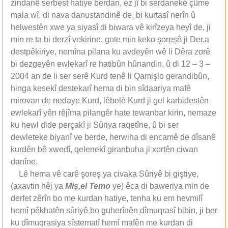
zindanê serbest hatiye berdan, ez jî bi serdanekê çûme
mala wî, di nava danustandinê de, bi kurtasî nerîn û
helwestên xwe ya siyasî di biwara vê kirîzeya heyî de, ji
min re ta bi derzî vekirine, gote min keko şoreşê ji Der,a
destpêkiriye, nemîna pilana ku avdeyên wê li Dêra zorê
bi dezgeyên ewlekarî re hatibûn hûnandin, û di 12 – 3 –
2004 an de li ser serê Kurd tenê li Qamişlo gerandibûn,
hinga kesekî destekarî hema di bin sîdaariya mafê
mirovan de nedaye Kurd, lêbelê Kurd ji gel karbidestên
ewlekarî yên rêjîma pilangêr hate tewanbar kirin, nemaze
ku hewl dide perçakî ji Sûriya raqetîne, û bi ser
dewleteke biyanî ve berde, herwiha di encamê de dîsanê
kurdên bê xwedî, qelenekî giranbuha ji xortên ciwan
danîne.
Lê hema vê carê şoreş ya civaka Sûriyê bi giştiye,
(axavtin hêj ya
Miş,el Temo
ye) êca di baweriya min de
derfet zêrîn bo me kurdan hatiye, tenha ku em hevmilî
hemî pêkhatên sûriyê bo guherînên dîmuqrasî bibin, ji ber
ku dîmuqrasiya sîstematî hemî mafên me kurdan di