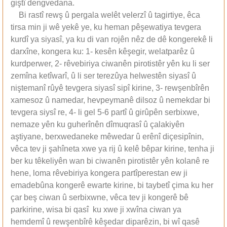
giştî dengvedana.
Bi rastî rewş û pergala welêt velerzî û tagirtiye, êca
tirsa min ji wê yekê ye, ku heman pêşewatiya tevgera
kurdî ya siyasî, ya ku di van rojên nêz de dê kongerekê li
darxîne, kongera ku: 1- kesên kêşegir, welatparêz û
kurdperwer, 2- rêvebiriya ciwanên pirotistêr yên ku li ser
zemîna ketîwarî, û li ser terezûya helwestên siyasî û
niştemanî rûyê tevgera siyasî sipî kirine, 3- rewşenbîrên
xamesoz û namedar, hevpeymanê dilsoz û nemekdar bi
tevgera siysî re, 4- li gel 5-6 partî û girûpên serbixwe,
nemaze yên ku guherînên dîmuqrasî û çalakiyên
aştiyane, berxwedaneke mêwedar û erênî diçesipînin,
vêca tev ji şahîneta xwe ya rij û kelê bêpar kirine, tenha ji
ber ku têkeliyên wan bi ciwanên pirotistêr yên kolanê re
hene, loma rêvebiriya kongera partîperestan ew ji
emadebûna kongerê ewarte kirine, bi taybetî çima ku her
çar beş ciwan û serbixwne, vêca tev ji kongerê bê
parkirine, wisa bi qasî ku xwe ji xwîna ciwan ya
hemdemî û rewşenbîrê kêşedar diparêzin, bi wî qasê