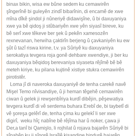
binax bikin, wisa ew bûne sedem ku cemawirên
şîngerînê bi guleyên zindî bibarînin, di encamê de xwe
mîna dîkê şindol ji nûneriyê didawişîne, û bi daxuyaniya
xwe ya bê qidoş ji stûbariyên xwe yên siyasî bireve, ku
bê serî xwe têkeve ber şek û pekên xamesozên
rexnevanan, herwiha çaktirîn berjeng û çavkaniyên ku ew
şût û tazî riswa kirine, t.v. ya Sûriyê ku daxuyaniya
serokatiya tevgera roja gonê dehbare xwendiye, ji ber ku
daxuyaniya bêqidoş berevaniya siyaseta rêjîmê bê bê
meteh kiriye, ku pilana kujtinê xistiye stukra cemawirên
pirotistêr.
Loma jî di naveroka daxuyaniyê de tenha carekê navê
Mişel Temo nîvisandiye, û ji heman têgehê cemawirên
ciwan û gelek ji rewşenbîriya kurdî dibêjin, pêşewatiya
tevgera kurdî di vê serdema buhara Erebî de, bi taybetî di
vê şoreşa gelêrî de, tenha çima ku gelekî li ser xwe
digirî, weku hîç nabîne bê rêjîma har û noker, çawa ji
Der,a tanî bi Qamişlo, li rojhilat û rojava bajarên Sûriyê bi
sîpahên ku ji sînorê Israîlê kişandine hindurê bajarên