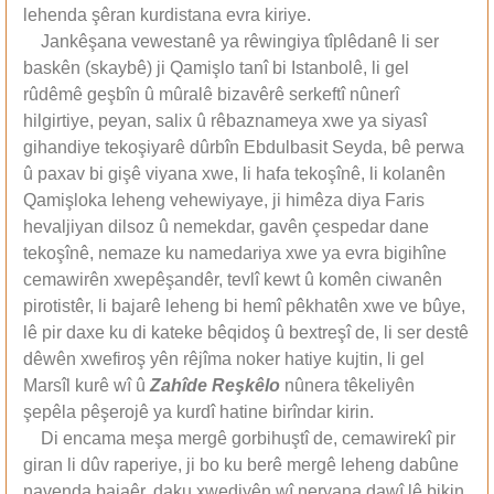
lehenda şêran kurdistana evra kiriye.
Jankêşana vewestanê ya rêwingiya tîplêdanê li ser
baskên (skaybê) ji Qamişlo tanî bi Istanbolê, li gel
rûdêmê geşbîn û mûralê bizavêrê serkeftî nûnerî
hilgirtiye, peyan, salix û rêbaznameya xwe ya siyasî
gihandiye tekoşiyarê dûrbîn Ebdulbasit Seyda, bê perwa
û paxav bi gişê viyana xwe, li hafa tekoşînê, li kolanên
Qamişloka leheng vehewiyaye, ji himêza diya Faris
hevaljiyan dilsoz û nemekdar, gavên çespedar dane
tekoşînê, nemaze ku namedariya xwe ya evra bigihîne
cemawirên xwepêşandêr, tevlî kewt û komên ciwanên
pirotistêr, li bajarê leheng bi hemî pêkhatên xwe ve bûye,
lê pir daxe ku di kateke bêqidoş û bextreşî de, li ser destê
dêwên xwefiroş yên rêjîma noker hatiye kujtin, li gel
Marsîl kurê wî û
Zahîde Reşkêlo
nûnera têkeliyên
şepêla pêşerojê ya kurdî hatine birîndar kirin.
Di encama meşa mergê gorbihuştî de, cemawirekî pir
giran li dûv raperiye, ji bo ku berê mergê leheng dabûne
navenda bajaêr, daku xwediyên wî neryana dawî lê bikin