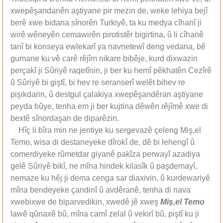
xwepêşandanên aştiyane pir mezin de, weke lehiya bejî
berê xwe bidana sînorên Turkiyê, ta ku medya cîhanî ji
wirê wêneyên cemawirên pirotistêr bigirtina, û li cîhanê
tanî bi konseya ewlekarî ya navnetewî deng vedana, bê
gumane ku vê carê rêjîm nikare bibêje, kurd dixwazin
perçakî ji Sûriyê raqetînin, ji ber ku hemî pêkhatên Cezîrê
û Sûriyê bi giştî, bi hev re seranserî welêt bihev re
pişikdarin, û destgul çalakiya xwepêşandêran aştiyane
peyda bûye, tenha em ji ber kujtina dêwên rêjîmê xwe di
bextê sînordaşan de diparêzin.
Hîç li bîra min ne jentiye ku sergevazê çeleng Miş,el
Temo, wisa di destaneyeke dîrokî de, dê bi lehengî û
comerdiyeke rûmetdar giyanê pakîza perwayî azadiya
gelê Sûriyê bikî, ne mîna hindek kilasîk û paşdemayî,
nemaze ku hêj ji dema cenga sar diaxivin, û kurdewariyê
mîna bendeyeke çandinî û avdêranê, tenha di nava
xwebixwe de biparvedikin, xwedê jê xweş
Miş,el Temo
lawê qûnaxê bû, mîna camî zelal û vekirî bû, piştî ku ji