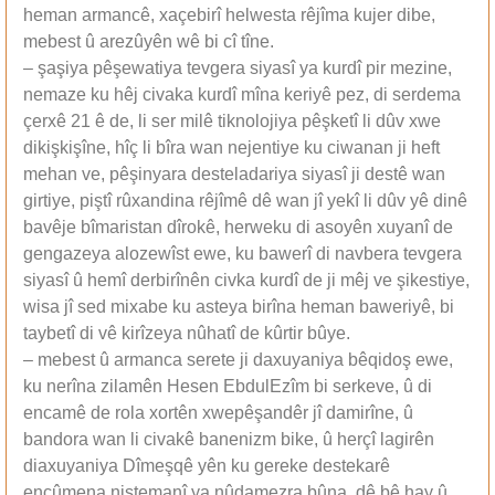
heman armancê, xaçebirî helwesta rêjîma kujer dibe,
mebest û arezûyên wê bi cî tîne.
– şaşiya pêşewatiya tevgera siyasî ya kurdî pir mezine,
nemaze ku hêj civaka kurdî mîna keriyê pez, di serdema
çerxê 21 ê de, li ser milê tiknolojiya pêşketî li dûv xwe
dikişkişîne, hîç li bîra wan nejentiye ku ciwanan ji heft
mehan ve, pêşinyara desteladariya siyasî ji destê wan
girtiye, piştî rûxandina rêjîmê dê wan jî yekî li dûv yê dinê
bavêje bîmaristan dîrokê, herweku di asoyên xuyanî de
gengazeya alozewîst ewe, ku bawerî di navbera tevgera
siyasî û hemî derbirînên civka kurdî de ji mêj ve şikestiye,
wisa jî sed mixabe ku asteya birîna heman baweriyê, bi
taybetî di vê kirîzeya nûhatî de kûrtir bûye.
– mebest û armanca serete ji daxuyaniya bêqidoş ewe,
ku nerîna zilamên Hesen EbdulEzîm bi serkeve, û di
encamê de rola xortên xwepêşandêr jî damirîne, û
bandora wan li civakê banenizm bike, û herçî lagirên
diaxuyaniya Dîmeşqê yên ku gereke destekarê
encûmena niştemanî ya nûdamezra bûna, dê bê hay û