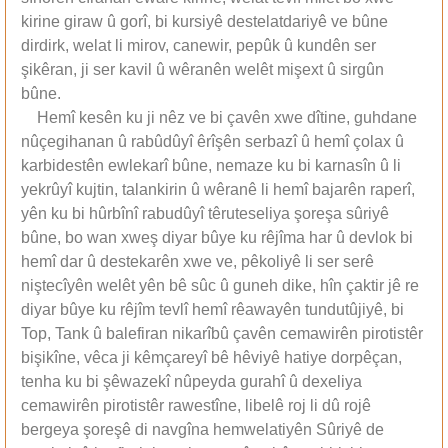
kirine giraw û gorî, bi kursiyê destelatdariyê ve bûne
dirdirk, welat li mirov, canewir, pepûk û kundên ser
şikêran, ji ser kavil û wêranên welêt mişext û sirgûn
bûne.
Hemî kesên ku ji nêz ve bi çavên xwe dîtine, guhdane
nûçegihanan û rabûdûyî êrîşên serbazî û hemî çolax û
karbidestên ewlekarî bûne, nemaze ku bi karnasîn û li
yekrûyî kujtin, talankirin û wêranê li hemî bajarên raperî,
yên ku bi hûrbînî rabudûyî têruteseliya şoreşa sûriyê
bûne, bo wan xweş diyar bûye ku rêjîma har û devlok bi
hemî dar û destekarên xwe ve, pêkoliyê li ser serê
niştecîyên welêt yên bê sûc û guneh dike, hîn çaktir jê re
diyar bûye ku rêjîm tevlî hemî rêawayên tundutûjiyê, bi
Top, Tank û balefiran nikarîbû çavên cemawirên pirotistêr
bişikîne, vêca ji kêmçareyî bê hêviyê hatiye dorpêçan,
tenha ku bi şêwazekî nûpeyda gurahî û dexeliya
cemawirên pirotistêr rawestîne, libelê roj li dû rojê
bergeya şoreşê di navgîna hemwelatiyên Sûriyê de