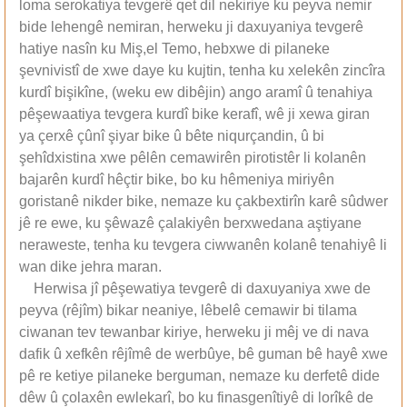
loma serokatiya tevgerê qet dil nekiriye ku peyva nemir
bide lehengê nemiran, herweku ji daxuyaniya tevgerê
hatiye nasîn ku Miş,el Temo, hebxwe di pilaneke
şevnivistî de xwe daye ku kujtin, tenha ku xelekên zincîra
kurdî bişikîne, (weku ew dibêjin) ango aramî û tenahiya
pêşewaatiya tevgera kurdî bike kerafî, wê ji xewa giran
ya çerxê çûnî şiyar bike û bête niqurçandin, û bi
şehîdxistina xwe pêlên cemawirên pirotistêr li kolanên
bajarên kurdî hêçtir bike, bo ku hêmeniya miriyên
goristanê nikder bike, nemaze ku çakbextirîn karê sûdwer
jê re ewe, ku şêwazê çalakiyên berxwedana aştiyane
neraweste, tenha ku tevgera ciwwanên kolanê tenahiyê li
wan dike jehra maran.
Herwisa jî pêşewatiya tevgerê di daxuyaniya xwe de
peyva (rêjîm) bikar neaniye, lêbelê cemawir bi tilama
ciwanan tev tewanbar kiriye, herweku ji mêj ve di nava
dafik û xefkên rêjîmê de werbûye, bê guman bê hayê xwe
pê re ketiye pilaneke berguman, nemaze ku derfetê dide
dêw û çolaxên ewlekarî, bo ku finasgenîtiyê di lorîkê de