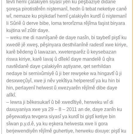
tevlî hemî çalakiyên siyasî yên ku pêşbaziyê didane
şoreşa pirotistêrên niştemanî, hedn û tebat neketiye canê
wî, nemaze ku pişikdarî hemî çalakiyên kurdî û niştemanî
li Sûriê û derve bibe, loma terorîzma rêjîma faşist biryara
kujtina wî zûtir daye.
– weku me di navnîşanê de daye nasîn, bi taybetî piştî ku
xwedê jê xweş, pêşinyara desthilanînê radestî xwe kiriye,
karê bêdeng û lawazan, xwetenparêz û keysebazan
riswa kiriye, karê lavaj û dîlekî daye mandelê û qîra
navtêdanê daye çalakiyên aştiyane, qet serhildan
nedaye bi sernixûmiyê û ji ber rewşeke wa hingavtî û ji
desxweçûyî, xwe ji nêv yekîtiya helperestî ya ku hin bi
hin, perlayenî helwest û xwezyarên rêjîmê dibe daye
alîkî.
– lewra ji bêkesukarî û bê xwedîtiyê, herweku wî di
daxuyaniya xwe ya 29 – 8 – 2011 an de, daye zanîn ku
pêşewatiya tevgera siyasî ya kurdî bi giştî ketiye bin
sîwan p.y.d.ê, ya ku eşkera helwesta xwe li gora
berjewendiyên rêjîmê guhertiye, herweku dixuye: piştî ku