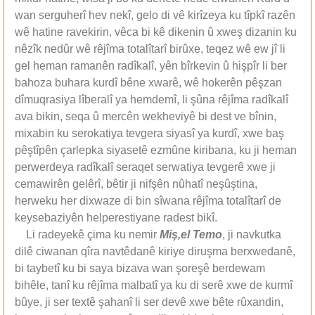
wan serguherî hev nekî, gelo di vê kirîzeya ku tîpkî razên
wê hatine ravekirin, vêca bi kê dikenin û xweş dizanin ku
nêzîk nedûr wê rêjîma totalîtarî birûxe, teqez wê ew jî li
gel heman ramanên radîkalî, yên bîrkevin û hişpîr li ber
bahoza buhara kurdî bêne xwarê, wê hokerên pêşzan
dîmuqrasiya lîberalî ya hemdemî, li şûna rêjîma radîkalî
ava bikin, seqa û mercên wekheviyê bi dest ve bînin,
mixabin ku serokatiya tevgera siyasî ya kurdî, xwe baş
pêştîpên çarlepka siyasetê ezmûne kiribana, ku ji heman
perwerdeya radîkalî seraqet serwatiya tevgerê xwe ji
cemawirên gelêrî, bêtir ji nifşên nûhatî neşûştina,
herweku her dixwaze di bin sîwana rêjîma totalîtarî de
keysebaziyên helperestiyane radest bikî.
Li radeyekê çima ku nemir
Miş,el Temo
, ji navkutka
dilê ciwanan qîra navtêdanê kiriye diruşma berxwedanê,
bi taybetî ku bi saya bizava wan şoreşê berdewam
bihêle, tanî ku rêjîma malbatî ya ku di serê xwe de kurmî
bûye, ji ser textê şahanî li ser devê xwe bête rûxandin,