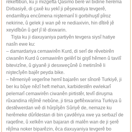
rêkeftîbûn, ku ji mizgefta Qasimo berê wî bidine herêma
Dirbasiyê, di çaxê ku yekî ji pêşewatiya tevgerê,
endamîtiya encûmena niştemanî li gorbihuştî pîroz
nekirine, û gelek ji wan pê re nediaxivin, hin dîtirê jê
xeyidîbûn û gef jî lê dixwarin.
Tişta ku ji daxuyaniya partiyên tevgera siysî hatiye
nasîn ewe ku:
– damardariya cemawirên Kurd, di serî de rêvebirên
ciwanên Kurd û cemawirên gelêrî bi giştî hêmen û tavilî
bitevizîne, û giyanê ji desxweçûnê û metirsînê li
niştecîyên bajêr peyda bike.
– hêmeniyê vegerîne hemî bajarên ser sînorê Turkiyê, ji
ber ku bûye nêzî heft mehan, karbidestên ewlekarî
pelemarî cemawirên ciwanên pirtistêr, tevlî diruşma
rûxandina rêjîmê nebûne, ji tirsa geflêxwarina Turkiya û
destêwerdan wê di hûrpîşên Sûriyê de, nemaze ku
herêmeke dûrîdestan di bin çavdêriya xwe ya serbazî de
raqetîne, û xelkên van bajaran di malên wan de ji şerê
rêjîma noker biparêzin, êca daxuyaniya tevgerê bo