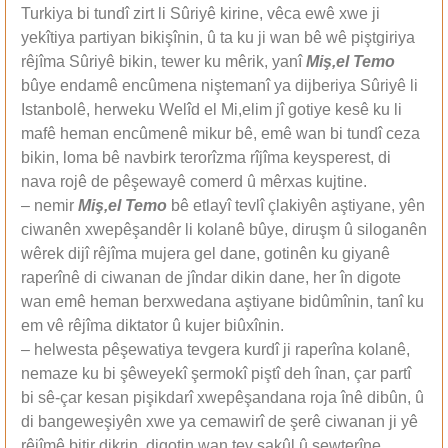
Turkiya bi tundî zirt li Sûriyê kirine, vêca ewê xwe ji
yekîtiya partiyan bikişînin, û ta ku ji wan bê wê piştgiriya
rêjîma Sûriyê bikin, tewer ku mêrik, yanî
Miş,el Temo
bûye endamê encûmena niştemanî ya dijberiya Sûriyê li
Istanbolê, herweku Welîd el Mi,elim jî gotiye kesê ku li
mafê heman encûmenê mikur bê, emê wan bi tundî ceza
bikin, loma bê navbirk terorîzma rîjîma keysperest, di
nava rojê de pêşewayê comerd û mêrxas kujtine.
– nemir
Miş,el Temo
bê etlayî tevlî çlakiyên aştiyane, yên
ciwanên xwepêşandêr li kolanê bûye, diruşm û siloganên
wêrek dijî rêjîma mujera gel dane, gotinên ku giyanê
raperînê di ciwanan de jîndar dikin dane, her în digote
wan emê heman berxwedana aştiyane bidûmînin, tanî ku
em vê rêjîma diktator û kujer biûxînin.
– helwesta pêşewatiya tevgera kurdî ji raperîna kolanê,
nemaze ku bi şêweyekî şermokî piştî deh înan, çar partî
bi sê-çar kesan pişikdarî xwepêşandana roja înê dibûn, û
di bangeweşiyên xwe ya cemawirî de şerê ciwanan ji yê
rêjîmê bitir dikrin, digotin wan tev sakûl û sewterîne,