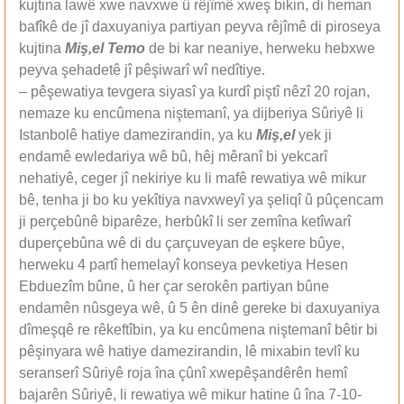
kujtina lawê xwe navxwe û rêjîmê xweş bikin, di heman
bafîkê de jî daxuyaniya partiyan peyva rêjîmê di piroseya
kujtina
Miş,el Temo
de bi kar neaniye, herweku hebxwe
peyva şehadetê jî pêşiwarî wî nedîtiye.
– pêşewatiya tevgera siyasî ya kurdî piştî nêzî 20 rojan,
nemaze ku encûmena niştemanî, ya dijberiya Sûriyê li
Istanbolê hatiye damezirandin, ya ku
Miş,el
yek ji
endamê ewledariya wê bû, hêj mêranî bi yekcarî
nehatiyê, ceger jî nekiriye ku li mafê rewatiya wê mikur
bê, tenha ji bo ku yekîtiya navxweyî ya şeliqî û pûçencam
ji perçebûnê biparêze, herbûkî li ser zemîna ketîwarî
duperçebûna wê di du çarçuveyan de eşkere bûye,
herweku 4 partî hemelayî konseya pevketiya Hesen
Ebduezîm bûne, û her çar serokên partiyan bûne
endamên nûsgeya wê, û 5 ên dinê gereke bi daxuyaniya
dîmeşqê re rêkeftîbin, ya ku encûmena niştemanî bêtir bi
pêşinyara wê hatiye damezirandin, lê mixabin tevlî ku
seranserî Sûriyê roja îna çûnî xwepêşandêrên hemî
bajarên Sûriyê, li rewatiya wê mikur hatine û îna 7-10-