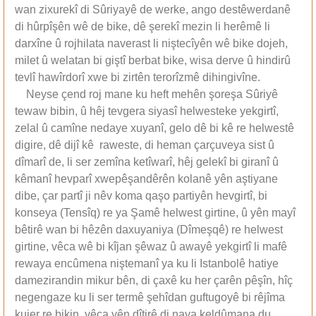
wan zixurekî di Sûriyayê de werke, ango destêwerdanê
di hûrpîşên wê de bike, dê şerekî mezin li herêmê li
darxîne û rojhilata naverast li niştecîyên wê bike dojeh,
milet û welatan bi giştî berbat bike, wisa derve û hindirû
tevlî hawîrdorî xwe bi zirtên terorîzmê dihingivîne.
Neyse çend roj mane ku heft mehên şoreşa Sûriyê
tewaw bibin, û hêj tevgera siyasî helwesteke yekgirtî,
zelal û camîne nedaye xuyanî, gelo dê bi kê re helwestê
digire, dê dijî kê raweste, di heman çarçuveya sist û
dîmarî de, li ser zemîna ketîwarî, hêj gelekî bi giranî û
kêmanî hevparî xwepêşandêrên kolanê yên aştiyane
dibe, çar partî ji nêv koma qaşo partiyên hevgirtî, bi
konseya (Tensîq) re ya Şamê helwest girtine, û yên mayî
bêtirê wan bi hêzên daxuyaniya (Dîmeşqê) re helwest
girtine, vêca wê bi kîjan şêwaz û awayê yekgirtî li mafê
rewaya encûmena niştemanî ya ku li Istanbolê hatiye
damezirandin mikur bên, di çaxê ku her çarên pêşîn, hîç
negengaze ku li ser termê şehîdan guftugoyê bi rêjîma
kujer re bikin, vêca yên dîtirê di nava keldûmana du