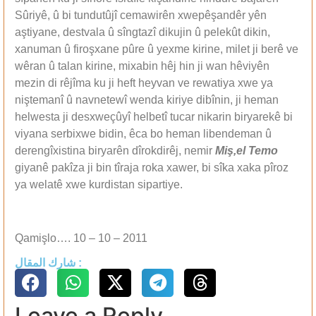
Sûriyê, û bi tundutûjî cemawirên xwepêşandêr yên
aştiyane, destvala û sîngtazî dikujin û pelekût dikin,
xanuman û firoşxane pûre û yexme kirine, milet ji berê ve
wêran û talan kirine, mixabin hêj hin ji wan hêviyên
mezin di rêjîma ku ji heft heyvan ve rewatiya xwe ya
niştemanî û navnetewî wenda kiriye dibînin, ji heman
helwesta ji desxweçûyî helbetî tucar nikarin biryarekê bi
viyana serbixwe bidin, êca bo heman libendeman û
derengîxistina biryarên dîrokdirêj, nemir
Miş,el Temo
giyanê pakîza ji bin tîraja roka xawer, bi sîka xaka pîroz
ya welatê xwe kurdistan sipartiye.
Qamişlo…. 10 – 10 – 2011
شارك المقال :
Leave a Reply