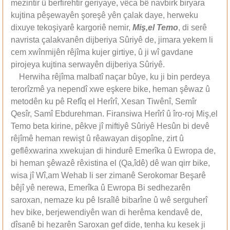
mezintir û berfirehtir geriyaye, vêca bê navbirk biryara
kujtina pêşewayên şoreşê yên çalak daye, herweku
dixuye tekoşiyarê kargoriê nemir,
Miş,el Temo
, di serê
navrista çalakvanên dijberiya Sûriyê de, jimara yekem li
cem xwînmijên rêjîma kujer girtiye, û ji wî gavdane
pirojeya kujtina serwayên dijberiya Sûriyê.
Herwiha rêjîma malbatî naçar bûye, ku ji bin perdeya
terorîzmê ya nependî xwe eşkere bike, heman şêwaz û
metodên ku pê Refîq el Herîrî, Xesan Tiwênî, Semîr
Qesîr, Samî Ebdurehman. Firansiwa Herîrî û îro-roj Miş,el
Temo beta kirine, pêkve jî miftiyê Sûriyê Hesûn bi devê
rêjîmê heman rewişt û rêawayan dişopîne, zirt û
geflêxwarina xwekujan di hindurê Emerîka û Ewropa de,
bi heman şêwazê rêxistina el (Qa,îdê) dê wan qirr bike,
wisa jî Wî,am Wehab li ser zimanê Serokomar Beşarê
bêjî yê nerewa, Emerîka û Ewropa Bi sedhezarên
saroxan, nemaze ku pê Israîlê bibarîne û wê serguherî
hev bike, berjewendiyên wan di herêma kendavê de,
dîsanê bi hezarên Saroxan gef dide, tenha ku kesek ji