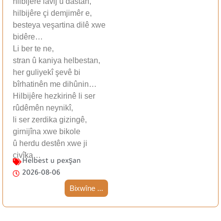
hilbijêre lavij û dastan,
hilbijêre çi demjimêr e,
besteya veşartina dilê xwe
bidêre…
Li ber te ne,
stran û kaniya helbestan,
her guliyekî şevê bi
bîrhatinên me dihûnin…
Hilbijêre hezkirinê li ser
rûdêmên neynikî,
li ser zerdika gizingê,
girnijîna xwe bikole
û herdu destên xwe ji
çivîka…
Helbest u pexşan
2026-08-06
Bixwîne ...