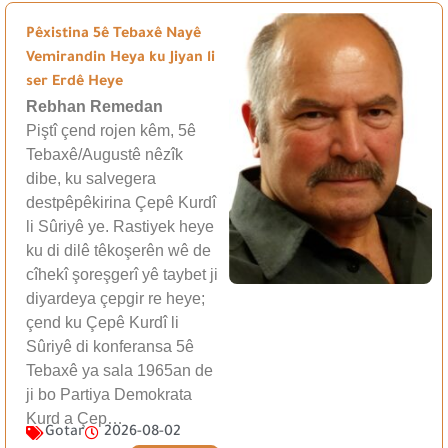
Pêxistina 5ê Tebaxê Nayê
Vemirandin Heya ku Jiyan li
ser Erdê Heye
Rebhan Remedan
Piştî çend rojen kêm, 5ê
Tebaxê/Augustê nêzîk
dibe, ku salvegera
destpêpêkirina Çepê Kurdî
li Sûriyê ye. Rastiyek heye
ku di dilê têkoşerên wê de
cîhekî şoreşgerî yê taybet ji
diyardeya çepgir re heye;
çend ku Çepê Kurdî li
Sûriyê di konferansa 5ê
Tebaxê ya sala 1965an de
ji bo Partiya Demokrata
Kurd a Çep…
Gotar
2026-08-02