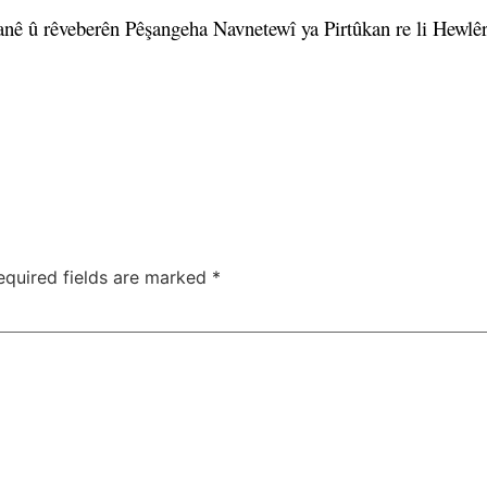
ê û rêveberên Pêşangeha Navnetewî ya Pirtûkan re li Hewlêrê
equired fields are marked
*