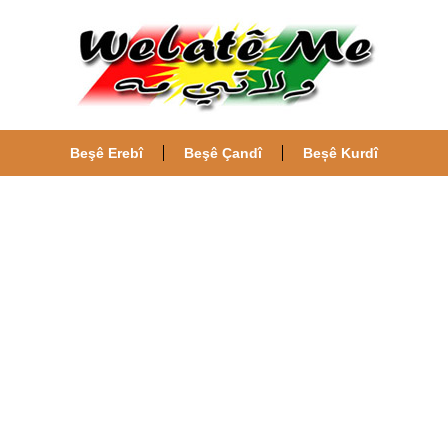
Beşê Erebî
Beşê Çandî
Beșê Kurdî