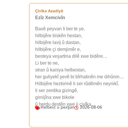
Çivîka Azadiyê
Ezîz Xemcivîn
Baxê peyvan li ber te ye,
hilbijêre biskên hestan,
hilbijêre lavij û dastan,
hilbijêre çi demjimêr e,
besteya veşartina dilê xwe bidêre…
Li ber te ne,
stran û kaniya helbestan,
her guliyekî şevê bi bîrhatinên me dihûnin…
Hilbijêre hezkirinê li ser rûdêmên neynikî,
li ser zerdika gizingê,
girnijîna xwe bikole
û herdu destên xwe ji çivîka…
Helbest u pexşan
2026-08-06