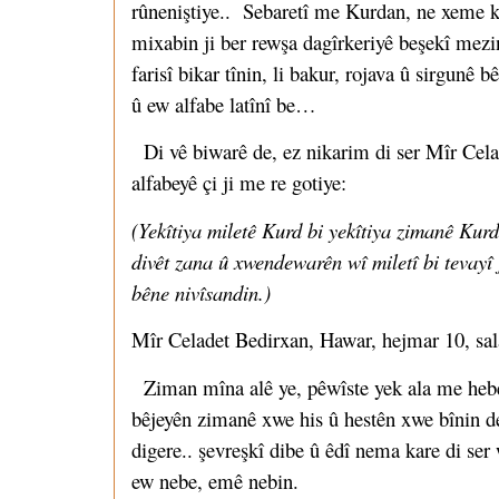
rûneniştiye.. Sebaretî me Kurdan, ne xeme ku
mixabin ji ber rewşa dagîrkeriyê beşekî mezin 
farisî bikar tînin, li bakur, rojava û sirgunê 
û ew alfabe latînî be…
Di vê biwarê de, ez nikarim di ser Mîr Cela
alfabeyê çi ji me re gotiye:
(Yekîtiya miletê Kurd bi yekîtiya zimanê Kurdî
divêt zana û xwendewarên wî miletî bi tevayî
bêne nivîsandin.)
Mîr Celadet Bedirxan, Hawar, hejmar 10, sa
Ziman mîna alê ye, pêwîste yek ala me hebe, 
bêjeyên zimanê xwe his û hestên xwe bînin de
digere.. şevreşkî dibe û êdî nema kare di se
ew nebe, emê nebin.