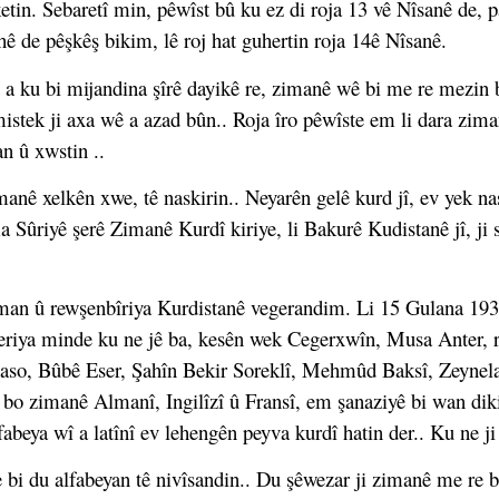
 ketin. Sebaretî min, pêwîst bû ku ez di roja 13 vê Nîsanê de, 
الل), di pêşangehê de pêşkêş bikim, lê roj hat guhertin roja 14ê Nîsanê.
a ku bi mijandina şîrê dayikê re, zimanê wê bi me re mezin 
istek ji axa wê a azad bûn.. Roja îro pêwîste em li dara zima
n û xwstin ..
nê xelkên xwe, tê naskirin.. Neyarên gelê kurd jî, ev yek na
ma Sûriyê şerê Zimanê Kurdî kiriye, li Bakurê Kudistanê jî, ji
an û rewşenbîriya Kurdistanê vegerandim. Li 15 Gulana 193
aweriya minde ku ne jê ba, kesên wek Cegerxwîn, Musa Anter
aso, Bûbê Eser, Şahîn Bekir Soreklî, Mehmûd Baksî, Zeynelab
bo zimanê Almanî, Ingilîzî û Fransî, em şanaziyê bi wan diki
fabeya wî a latînî ev lehengên peyva kurdî hatin der.. Ku ne j
bi du alfabeyan tê nivîsandin.. Du şêwezar ji zimanê me re