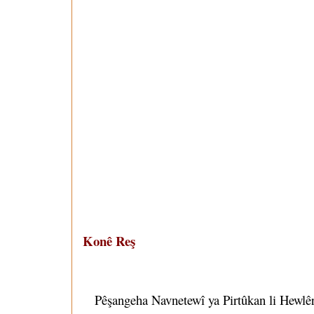
Konê Reş
Pêşangeha Navnetewî ya Pirtûkan li Hewlêrê/