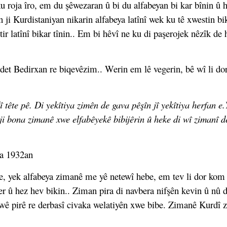
 roja îro, em du şêwezaran û bi du alfabeyan bi kar bînin û 
ji Kurdistaniyan nikarin alfabeya latînî wek ku tê xwestin bik
bêtir latînî bikar tînin.. Em bi hêvî ne ku di paşerojek nêzîk 
det Bedirxan re biqevêzim.. Werin em lê vegerin, bê wî li do
 tête pê. Di yekîtiya zimên de gava pêşîn jî yekîtiya herfan e
 ji bona zimanê xwe elfabêyekê bibijêrin û heke di wî zimanî 
la 1932an
yek alfabeya zimanê me yê netewî hebe, em tev li dor kom bib
r û hez hev bikin.. Ziman pira di navbera nifşên kevin û nû d
r wê pirê re derbasî civaka welatiyên xwe bibe. Zimanê Kurdî