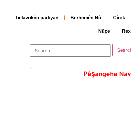
belavokên partiyan
Berhemên Nû
Çîrok
Nûçe
Rex
Pêşangeha Navn