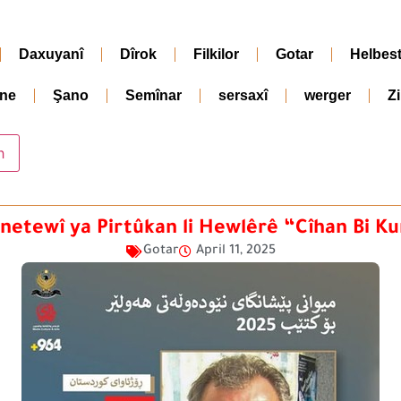
Daxuyanî
Dîrok
Filkilor
Gotar
Helbes
ne
Şano
Semînar
sersaxî
werger
Z
etewî ya Pirtûkan li Hewlêrê “Cîhan Bi Ku
Gotar
April 11, 2025