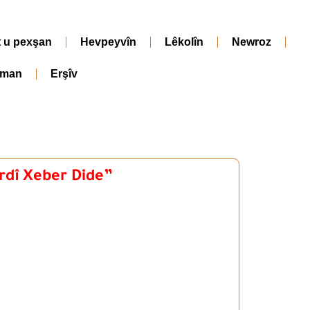
t u pexşan
Hevpeyvîn
Lêkolîn
Newroz
iman
Erşîv
rdî Xeber Dide”