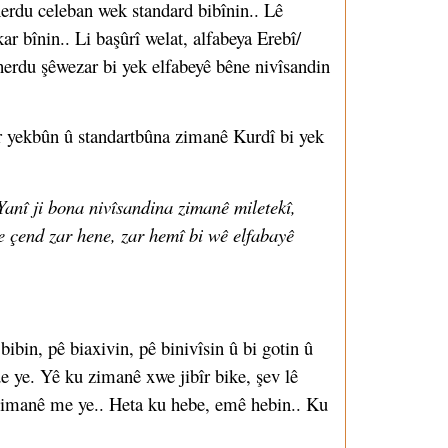
herdu celeban wek standard bibînin.. Lê
ar bînin.. Li başûrî welat, alfabeya Erebî/
de herdu şêwezar bi yek elfabeyê bêne nivîsandin
r yekbûn û standartbûna zimanê Kurdî bi yek
.Yanî ji bona nivîsandina zimanê miletekî,
de çend zar hene, zar hemî bi wê elfabayê
in, pê biaxivin, pê binivîsin û bi gotin û
e ye. Yê ku zimanê xwe jibîr bike, şev lê
 zimanê me ye.. Heta ku hebe, emê hebin.. Ku