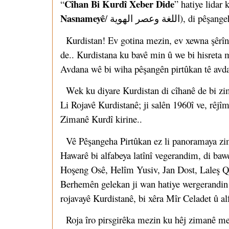
Cîhan Bi Kurdî Xeber Dide
“
” hatiye lidar
Nasnameyê
/ غة وعصر الهوية
Kurdistan! Ev gotina mezin, ev xewna şêrîn 
de.. Kurdistana ku bavê min û we bi hisreta m
Avdana wê bi wiha pêşangên pirtûkan tê avda
Wek ku diyare Kurdistan di cîhanê de bi zima
Li Rojavê Kurdistanê; ji salên 1960î ve, rêjî
Zimanê Kurdî kirine..
Vê Pêşangeha Pirtûkan ez li panoramaya zim
Hawarê bi alfabeya latînî vegerandim, di b
Hoşeng Osê, Helîm Yusiv, Jan Dost, Laleş Q
Berhemên gelekan ji wan hatiye wergerandin 
rojavayê Kurdistanê, bi xêra Mîr Celadet û al
Roja îro pirsgirêka mezin ku hêj zimanê me 