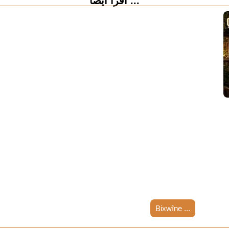
اقرأ أيضاً ...
Bixwîne ...