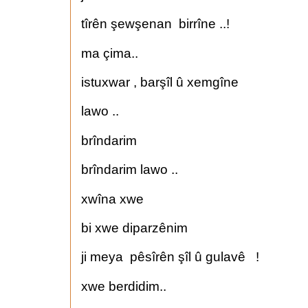
tîrên şewşenan birrîne ..!
ma çima..
istuxwar , barşîl û xemgîne
lawo ..
brîndarim
brîndarim lawo ..
xwîna xwe
bi xwe diparzênim
ji meya pêsîrên şîl û gulavê !
xwe berdidim..