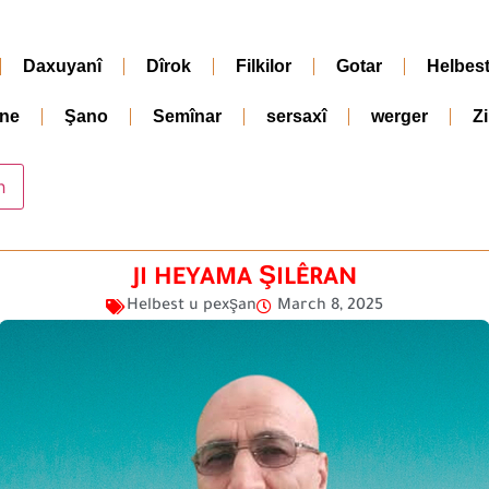
Daxuyanî
Dîrok
Filkilor
Gotar
Helbes
ne
Şano
Semînar
sersaxî
werger
Z
JI HEYAMA ŞILÊRAN
Helbest u pexşan
March 8, 2025