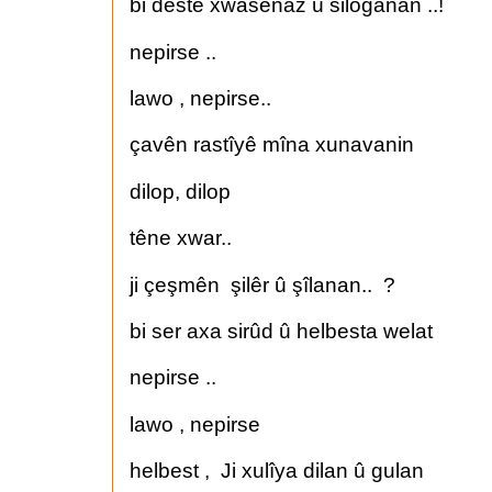
bi destê xwasenaz û siloganan ..!
nepirse ..
lawo , nepirse..
çavên rastîyê mîna xunavanin
dilop, dilop
têne xwar..
ji çeşmên şilêr û şîlanan.. ?
bi ser axa sirûd û helbesta welat
nepirse ..
lawo , nepirse
helbest , Ji xulîya dilan û gulan