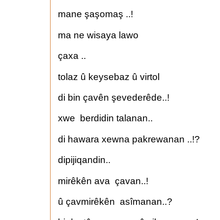
mane şaşomaş ..!
ma ne wisaya lawo
çaxa ..
tolaz û keysebaz û virtol
di bin çavên şevederêde..!
xwe berdidin talanan..
di hawara xewna pakrewanan ..!?
dipijiqandin..
mirêkên ava çavan..!
û çavmirêkên asîmanan..?