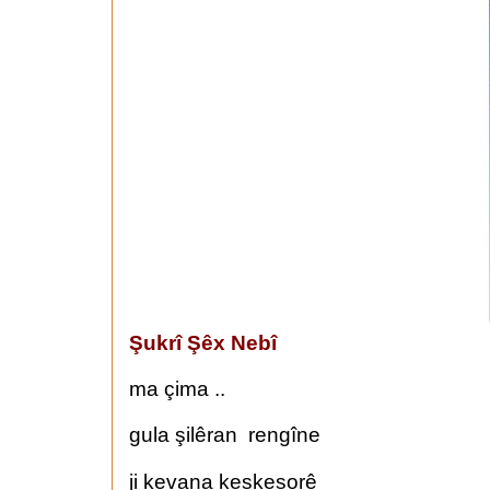
Şukrî Şêx Nebî
ma çima ..
gula şilêran rengîne
ji kevana keskesorê