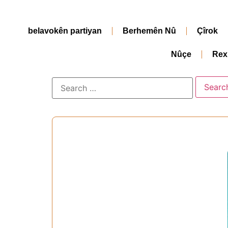
belavokên partiyan
Berhemên Nû
Çîrok
Nûçe
Rex