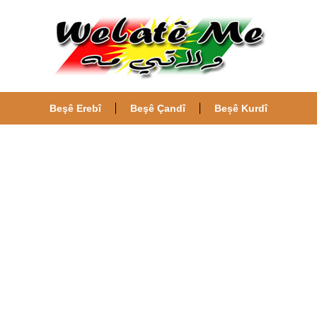
Beşê Erebî
Beşê Çandî
Beșê Kurdî