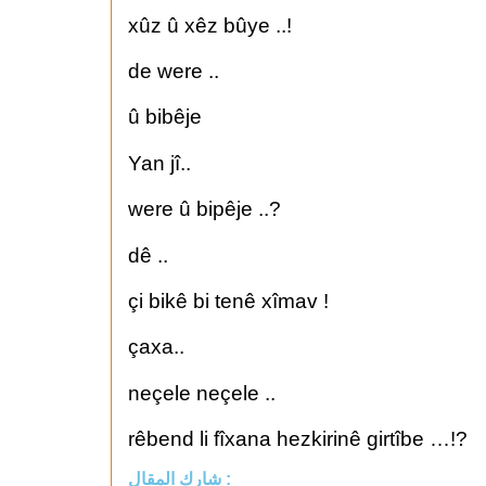
xûz û xêz bûye ..!
de were ..
û bibêje
Yan jî..
were û bipêje ..?
dê ..
çi bikê bi tenê xîmav !
çaxa..
neçele neçele ..
rêbend li fîxana hezkirinê girtîbe …!?
شارك المقال :