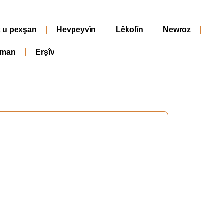
t u pexşan
Hevpeyvîn
Lêkolîn
Newroz
iman
Erşîv