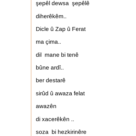
şepêl dewsa şepêlê
diherêkêm..
Dicle û Zap û Ferat
ma çima..
dil mane bi tenê
bûne ardî..
ber destarê
sirûd û awaza felat
awazên
di xacerêkên ..
soza bi hezkirinêre