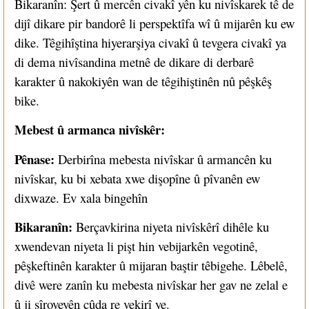
Bikaranîn: Şert û mercên civakî yên ku nivîskarek tê de
dijî dikare pir bandorê li perspektîfa wî û mijarên ku ew
dike. Têgihîştina hiyerarşiya civakî û tevgera civakî ya
di dema nivîsandina metnê de dikare di derbarê
karakter û nakokiyên wan de têgihiştinên nû pêşkêş
bike.
Mebest û armanca nivîskêr:
Pênase:
Derbirîna mebesta nivîskar û armancên ku
nivîskar, ku bi xebata xwe dişopîne û pîvanên ew
dixwaze. Ev xala bingehîn
Bikaranîn:
Berçavkirina niyeta nivîskêrî dihêle ku
xwendevan niyeta li pişt hin vebijarkên vegotinê,
pêşkeftinên karakter û mijaran baştir têbigehe. Lêbelê,
divê were zanîn ku mebesta nivîskar her gav ne zelal e
û ji şîroveyên cûda re vekirî ye.