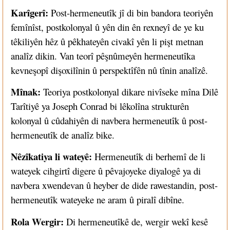
Karîgerî:
Post-hermeneutîk jî di bin bandora teoriyên
femînîst, postkolonyal û yên din ên rexneyî de ye ku
têkiliyên hêz û pêkhateyên civakî yên li pişt metnan
analîz dikin. Van teorî pêşnûmeyên hermeneutîka
kevneşopî dişoxilînin û perspektîfên nû tînin analîzê.
Mînak:
Teoriya postkolonyal dikare nivîseke mîna Dilê
Tarîtiyê ya Joseph Conrad bi lêkolîna strukturên
kolonyal û cûdahiyên di navbera hermeneutîk û post-
hermeneutîk de analîz bike.
Nêzîkatiya li wateyê:
Hermeneutîk di berhemî de li
wateyek cihgirtî digere û pêvajoyeke diyalogê ya di
navbera xwendevan û heyber de dide rawestandin, post-
hermeneutîk wateyeke ne aram û piralî dibîne.
Rola Wergir:
Di hermeneutîkê de, wergir wekî kesê