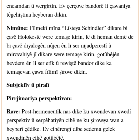
encamdan û wergirtin. Ev çerçove bandorê li çawaniya
têgehiştina heyberan dikin.
Nimûne:
Fîlmekî mîna “Lîsteya Schindler” dikare bi
çavê Holokostê were temaşe kirin, lê di heman demê de
bi çavê diyalogên nûjen ên li ser nijadperestî û
mirovahiyê jî dikare were temaşe kirin. gotûbêjên
hevdem ên li ser etîk û rewiştê bandor dike ka
temaşevan çawa fîlimî şîrove dikin.
Subjektîv û piralî
Pirrjimariya perspektîvan:
Rave:
Post-hermeneutîk nas dike ku xwendevan xwedî
perspektîv û serpêhatiyên cihê ne ku şiroveya wan a
heyberî çêdike. Ev cihêrengî dibe sedema gelek
xwendinên cihê gotûbêjê.