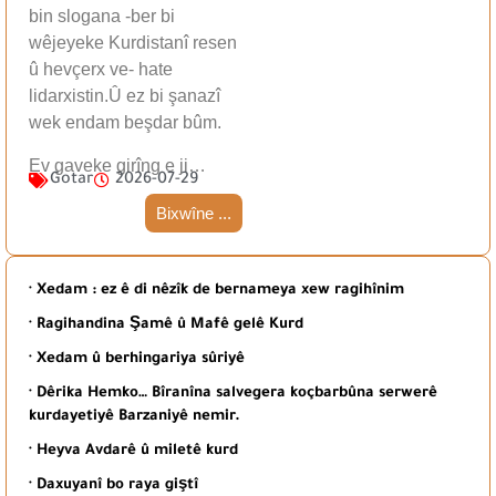
bin slogana -ber bi
wêjeyeke Kurdistanî resen
û hevçerx ve- hate
lidarxistin.Û ez bi şanazî
wek endam beşdar bûm.
Ev gaveke girîng e ji…
Gotar
2026-07-29
Bixwîne ...
· Xedam : ez ê di nêzîk de bernameya xew ragihînim
· Ragihandina Şamê û Mafê gelê Kurd
· Xedam û berhingariya sûriyê
· Dêrika Hemko… Bîranîna salvegera koçbarbûna serwerê
kurdayetiyê Barzaniyê nemir.
· Heyva Avdarê û miletê kurd
· Daxuyanî bo raya giştî