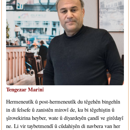
Tengezar Mar
n
î
î
Hermeneutîk û post-hermeneutîk du têgehên bingehîn
in di felsefe û zanistên mirovî de, ku bi têgehiştin û
şîrovekirina heyber, wate û diyardeyên çandî ve girêdayî
ne. Li vir taybetmendî û cûdahiyên di navbera van her