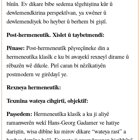
bînîn. Ev dikare bibe sedema têgehiştina kûr û
dewlemendkirina perspektîvan, ya xwêner û
dewlemendiyek bo heyber û berhem bi giştî.
Post-hermeneutîk. Xislet û taybetmendî:
Pênase:
Post-hermeneutîk pêşveçûneke din a
hermeneutîka klasîk e ku bi awayekî rexneyî dirame û
rêbazên wê dikole. Pirî caran bi nêzîkatiyên
postmodern ve girêdayî ye.
Rexneya hermeneutîk:
Texmîna wateya cihgirtî, objektîf:
Paşsedem:
Hermeneutîka klasîk a ku ji aliyê
ramanwerên wekî Hans-Georg Gadamer ve hatiye
dariştin, wisa dibîne ku mirov dikare “wateya rast” a
heyber derxîne holê. Ev wate ji xwendevanan bicihbûyî