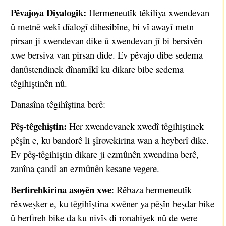
Pêvajoya Diyalogîk:
Hermeneutîk têkiliya xwendevan
û metnê wekî dîalogî dihesibîne, bi vî awayî metn
pirsan ji xwendevan dike û xwendevan jî bi bersivên
xwe bersiva van pirsan dide. Ev pêvajo dibe sedema
danûstendinek dînamîkî ku dikare bibe sedema
têgihiştinên nû.
Danasîna têgihîştina berê:
Pêş-têgehiştin:
Her xwendevanek xwedî têgihiştinek
pêşîn e, ku bandorê li şîrovekirina wan a heyberî dike.
Ev pêş-têgihiştin dikare ji ezmûnên xwendina berê,
zanîna çandî an ezmûnên kesane vegere.
Berfirehkirina asoyên xwe
: Rêbaza hermeneutîk
rêxweşker e, ku têgihîştina xwêner ya pêşîn beşdar bike
û berfireh bike da ku nivîs di ronahiyek nû de were