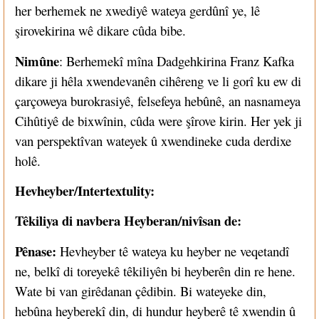
her berhemek ne xwediyê wateya gerdûnî ye, lê
şirovekirina wê dikare cûda bibe.
Nimûne
: Berhemekî mîna Dadgehkirina Franz Kafka
dikare ji hêla xwendevanên cihêreng ve li gorî ku ew di
çarçoweya burokrasiyê, felsefeya hebûnê, an nasnameya
Cihûtiyê de bixwînin, cûda were şîrove kirin. Her yek ji
van perspektîvan wateyek û xwendineke cuda derdixe
holê.
Hevheyber/Intertextulity:
Têkiliya di navbera Heyberan/nivîsan de:
Pênase:
Hevheyber tê wateya ku heyber ne veqetandî
ne, belkî di toreyekê têkiliyên bi heyberên din re hene.
Wate bi van girêdanan çêdibin. Bi wateyeke din,
hebûna heyberekî din, di hundur heyberê tê xwendin û