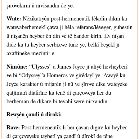
şirovekirin û nivîsandin de ye.
Wate:
Nêzîkatiyên post-hermeneutîk lêkolîn dikin ka
wateyaberhemekî çawa ji hêla referans/lêveger, guhestin
û nîşanên heyber ên din ve tê bandor kirin. Ev nîşan
dide ku tu heyber serbixwe tune ye, belkî beşekî ji
axaftineke mezintir e.
Nimûne:
“Ulysses” a James Joyce ji aliyê hevheyberî
ve bi “Odyssey”a Homeros ve girêdayî ye. Awayê ku
Joyce karakter û mijarên ji nû ve şîrove dike wateyeke
qatjimarî diafirîne ku tenê di çarçoweya her du
berheman de dikare bi tevahî were nirxandin.
Rewşên çandî û dîrokî:
Rave:
Post-hermeneutîk li ber çavan digire ku heyber
di çarçoveyeke taybetî ya çandî û dîrokî de têne