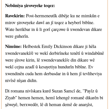
Nebûniya şiroveyeke teqez:
Ravekirin:
Post-hermeneutîk dibêje ku ne mimkûn e
mirov şiroveyeke dawî an jî teqez a heyberî bibîne.
Wate herikbar in û li gorî çarçowe û xwendevan dikare
were guherîn.
Nimûne:
Helbestek Emily Dickinson dikare ji hêla
xwendevanekî/ê ve wekî derbirîneke tenêtî û windabûnê
were şîrove kirin, lê xwendevanekî/e din dikare wê
wekî cejna azadî û kesayetiya hundurîn bibîne. Ev
xwendinên cuda hem derbasdar in û hem jî tevliheviya
nivîsê nîşan didin.
Di romana nivîskara kurd Suzan Samcî de, ”Payîz û
Ziyab” hemen hemen, hemî lehengê romanê dikarên bi
şêweyê, berxwedêr, lê di heman demê de anarşîst,