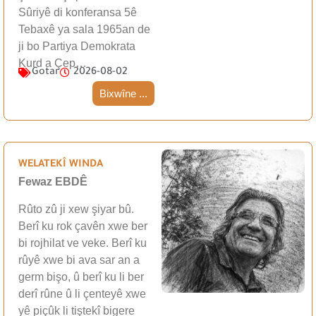
Sûriyê di konferansa 5ê
Tebaxê ya sala 1965an de
ji bo Partiya Demokrata
Kurd a Çep…
Gotar
2026-08-02
Bixwîne ...
WELATEKÎ WINDA
Fewaz EBDÊ
Rûto zû ji xew şiyar bû.
Berî ku rok çavên xwe ber
bi rojhilat ve veke. Berî ku
rûyê xwe bi ava sar an a
germ bişo, û berî ku li ber
derî rûne û li çenteyê xwe
yê piçûk li tiştekî bigere