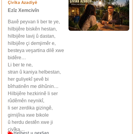
Çivîka Azadiyê
Ezîz Xemcivîn
Baxê peyvan li ber te ye,
hilbijêre biskên hestan,
hilbijêre lavij û dastan,
hilbijêre çi demjimêr e,
besteya veşartina dilê xwe
bidêre…
Li ber te ne,
stran û kaniya helbestan,
her guliyekî şevê bi
bîrhatinên me dihûnin…
Hilbijêre hezkirinê li ser
rûdêmên neynikî,
li ser zerdika gizingê,
girnijîna xwe bikole
û herdu destên xwe ji
çivîka…
Helbest u pexşan