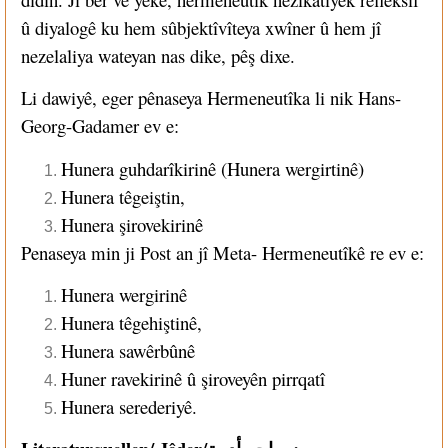
û diyalogê ku hem sûbjektîvîteya xwîner û hem jî
nezelaliya wateyan nas dike, pêş dixe.
Li dawiyê, eger pênaseya Hermeneutîka li nik Hans-
Georg-Gadamer ev e:
Hunera guhdarîkirinê (Hunera wergirtinê)
Hunera têgeiştin,
Hunera şirovekirinê
Penaseya min ji Post an jî Meta- Hermeneutîkê re ev e:
Hunera wergirinê
Hunera têgehiştinê,
Hunera sawêrbûnê
Huner ravekirinê û şiroveyên pirrqatî
Hunera serederiyê.