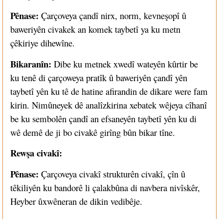
Pênase:
Çarçoveya çandî nirx, norm, kevneşopî û
baweriyên civakek an komek taybetî ya ku metn
çêkiriye dihewîne.
Bikaranîn:
Dibe ku metnek xwedî wateyên kûrtir be
ku tenê di çarçoweya pratîk û baweriyên çandî yên
taybetî yên ku tê de hatine afirandin de dikare were fam
kirin. Nimûneyek dê analîzkirina xebatek wêjeya cîhanî
be ku sembolên çandî an efsaneyên taybetî yên ku di
wê demê de ji bo civakê girîng bûn bikar tîne.
Rewşa civakî:
Pênase:
Çarçoveya civakî strukturên civakî, çîn û
têkiliyên ku bandorê li çalakbûna di navbera nivîskêr,
Heyber ûxwêneran de dikin vedibêje.