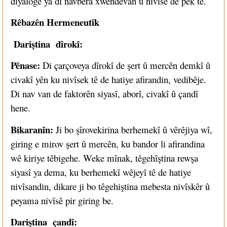
diyalogê ya di navbera xwendevan û nivîsê de pêk tê.
Rêbazên Hermeneutîk
Dariştina dîrokî:
Pênase:
Di çarçoveya dîrokî de şert û mercên demkî û
civakî yên ku nivîsek tê de hatiye afirandin, vedibêje.
Di nav van de faktorên siyasî, aborî, civakî û çandî
hene.
Bikaranîn:
Ji bo şîrovekirina berhemekî û vêrêjiya wî,
giring e mirov şert û mercên, ku bandor li afirandina
wê kiriye têbigehe. Weke mînak, têgehîştina rewşa
siyasî ya dema, ku berhemekî wêjeyî tê de hatiye
nivîsandin, dikare ji bo têgehiştina mebesta nivîskêr û
peyama nivîsê pir giring be.
Dariştina çandî: