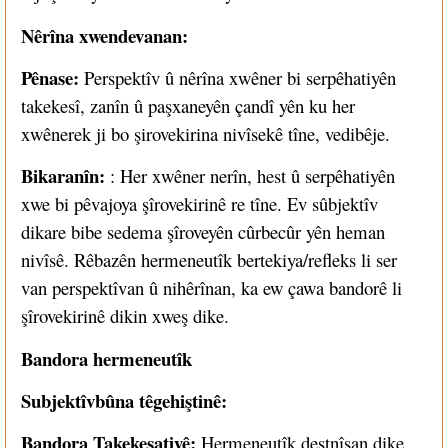
Nêrîna xwendevanan:
Pênase:
Perspektîv û nêrîna xwêner bi serpêhatiyên
takekesî, zanîn û paşxaneyên çandî yên ku her
xwênerek ji bo şirovekirina nivîsekê tîne, vedibêje.
Bikaranîn:
: Her xwêner nerîn, hest û serpêhatiyên
xwe bi pêvajoya şîrovekirinê re tîne. Ev sûbjektîv
dikare bibe sedema şîroveyên cûrbecûr yên heman
nivîsê. Rêbazên hermeneutîk bertekiya/refleks li ser
van perspektîvan û nihêrînan, ka ew çawa bandorê li
şîrovekirinê dikin xweş dike.
Bandora hermeneutîk
Subjektîvbûna têgehiştinê:
Bandora Takekesatiyê:
Hermeneutîk destnîşan dike,