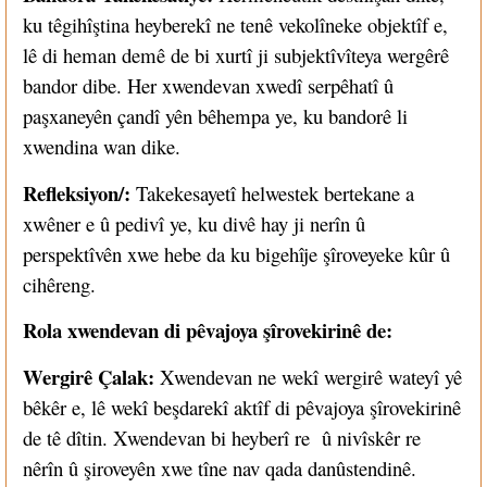
ku têgihîştina heyberekî ne tenê vekolîneke objektîf e,
lê di heman demê de bi xurtî ji subjektîvîteya wergêrê
bandor dibe. Her xwendevan xwedî serpêhatî û
paşxaneyên çandî yên bêhempa ye, ku bandorê li
xwendina wan dike.
Refleksiyon/:
Takekesayetî helwestek bertekane a
xwêner e û pedivî ye, ku divê hay ji nerîn û
perspektîvên xwe hebe da ku bigehîje şîroveyeke kûr û
cihêreng.
Rola xwendevan di pêvajoya şîrovekirinê de:
Wergirê Çalak:
Xwendevan ne wekî wergirê wateyî yê
bêkêr e, lê wekî beşdarekî aktîf di pêvajoya şîrovekirinê
de tê dîtin. Xwendevan bi heyberî re û nivîskêr re
nêrîn û şiroveyên xwe tîne nav qada danûstendinê.