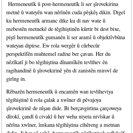
Hermeneutîk û post-hermeneutîk li ser şîrovekirina
metnê û wateyên wan nêrînên cuda pêşkêş dikin. Digel
ku hermeneutîk armanc dike ku di nav wate û
mebestên metnekê de têgihiştinên kûrtir bi dest bixe,
piştî hermeneutîk gumanên li ser aramî û objektîvbûna
wateyan dipirse. Ew rola wergêr û cûrbecûr
perspektîfên muhtemel radixe ber çavan. Her du
nêzîkatî ji bo têgihiştina dînamîkên tevlihev ên
ragihandinê û şîrovekirinê yên di zanistên mirovî de
girîng in.
Rêbazên hermeneutîk û encamên wan tevliheviya
têgihiştinê û rola çalak a xwîner di pêvajoya
şîrovekirinê de nîşan dide. Bi berçavgirtina çarçoweya
dîrokî, çandî û civakî û her weha niyeta nivîskar û
nêrîna xwîner, îmkana têgihîştina cihêreng a metnan
didin. Ji ber vê yekê, hermeneutîk nêzîkatiyek refleksîf