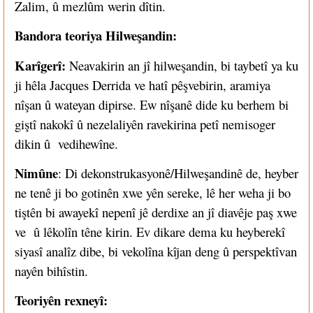
Zalim, û mezlûm werin dîtin.
Bandora teoriya Hilweşandin:
Karîgerî:
Neavakirin an jî hilweşandin, bi taybetî ya ku
ji hêla Jacques Derrida ve hatî pêşvebirin, aramiya
nîşan û wateyan dipirse. Ew nîşanê dide ku berhem bi
giştî nakokî û nezelaliyên ravekirina petî nemisoger
dikin û vedihewîne.
Nimûne
: Di dekonstrukasyonê/Hilweşandinê de, heyber
ne tenê ji bo gotinên xwe yên sereke, lê her weha ji bo
tiştên bi awayekî nepenî jê derdixe an jî diavêje paş xwe
ve û lêkolîn têne kirin. Ev dikare dema ku heyberekî
siyasî analîz dibe, bi vekolîna kîjan deng û perspektîvan
nayên bihîstin.
Teoriyên rexneyî: