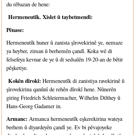
du rêbazan de hene:
Hermeneutîk. Xislet û taybetmendî:
Pênase:
Hermeneutîk huner û zanista şîrovekirinê ye, nemaze
ya heyber, ziman û berhemên çandî. Koka wê di
felsefeya kevnar de ye û di sedsalên 19-20-an de bêtir
pêşketiye.
Kokên dîrokî:
Hermeneutîk di zanistiya ravekirinê û
şîrovekirina qanûnî de rehên dîrokî hene. Nûnerên
giring Friedrich Schleiermacher, Wilhelm Dilthey û
Hans-Georg Gadamer in.
Armanc:
Armanca hermeneutîk eşkerekirina wateya
berhem û diyardeyên çandî ye. Ev bi pêvajoyeke