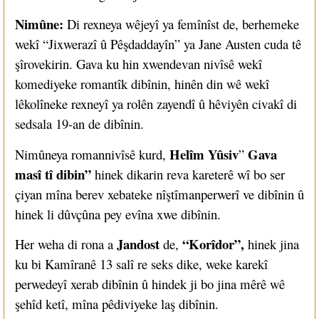
Nimûne:
Di rexneya wêjeyî ya femînîst de, berhemeke
wekî “Jixwerazî û Pêşdaddayîn” ya Jane Austen cuda tê
şîrovekirin. Gava ku hin xwendevan nivîsê wekî
komediyeke romantîk dibînin, hinên din wê wekî
lêkolîneke rexneyî ya rolên zayendî û hêviyên civakî di
sedsala 19-an de dibînin.
Helîm Yûsiv
Gava
Nimûneya romannivîsê kurd,
”
masî tî dibin”
hinek dikarin reva kareterê wî bo ser
çiyan mîna berev xebateke nîştîmanperwerî ve dibînin û
hinek li dûvçûna pey evîna xwe dibînin.
Jandost
“Korîdor”,
Her weha di rona a
de,
hinek jina
ku bi Kamîranê 13 salî re seks dike, weke karekî
perwedeyî xerab dibînin û hindek ji bo jina mêrê wê
şehîd ketî, mîna pêdiviyeke laş dibînin.