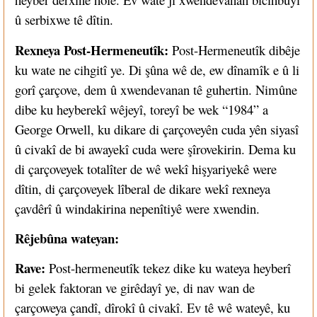
û serbixwe tê dîtin.
Rexneya Post-Hermeneutîk:
Post-Hermeneutîk dibêje
ku wate ne cihgitî ye. Di şûna wê de, ew dînamîk e û li
gorî çarçove, dem û xwendevanan tê guhertin. Nimûne
dibe ku heyberekî wêjeyî, toreyî be wek “1984” a
George Orwell, ku dikare di çarçoveyên cuda yên siyasî
û civakî de bi awayekî cuda were şîrovekirin. Dema ku
di çarçoveyek totalîter de wê wekî hişyariyekê were
dîtin, di çarçoveyek lîberal de dikare wekî rexneya
çavdêrî û windakirina nepenîtiyê were xwendin.
Rêjebûna wateyan:
Rave:
Post-hermeneutîk tekez dike ku wateya heyberî
bi gelek faktoran ve girêdayî ye, di nav wan de
çarçoweya çandî, dîrokî û civakî. Ev tê wê wateyê, ku