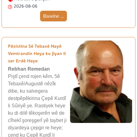
2026-08-06
Bixwîne ...
Pêxistina 5ê Tebaxê Nayê
Vemirandin Heya ku Jiyan li
ser Erdê Heye
Rebhan Remedan
Piştî çend rojen kêm, 5ê
Tebaxê/Augustê nêzîk
dibe, ku salvegera
destpêpêkirina Çepê Kurdî
li Sûriyê ye. Rastiyek heye
ku di dilê têkoşerên wê de
cîhekî şoreşgerî yê taybet ji
diyardeya çepgir re heye;
çend ku Çepê Kurdî li