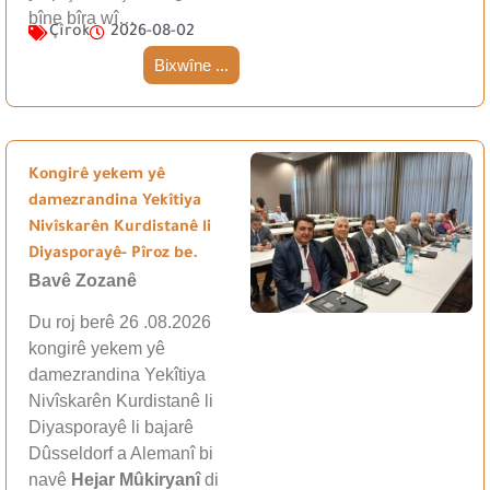
bîne bîra wî…
Çîrok
2026-08-02
Bixwîne ...
Kongirê yekem yê
damezrandina Yekîtiya
Nivîskarên Kurdistanê li
Diyasporayê- Pîroz be.
Bavê Zozanê
Du roj berê 26 .08.2026
kongirê yekem yê
damezrandina Yekîtiya
Nivîskarên Kurdistanê li
Diyasporayê li bajarê
Dûsseldorf a Alemanî bi
navê
Hejar Mûkiryanî
di