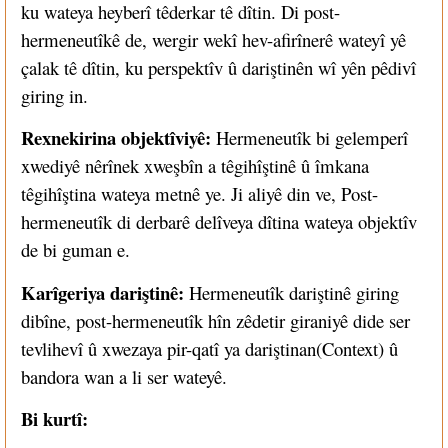
ku wateya heyberî têderkar tê dîtin. Di post-
hermeneutîkê de, wergir wekî hev-afirînerê wateyî yê
çalak tê dîtin, ku perspektîv û dariştinên wî yên pêdivî
giring in.
Rexnekirina objektîviyê:
Hermeneutîk bi gelemperî
xwediyê nêrînek xweşbîn a têgihîştinê û îmkana
têgihîştina wateya metnê ye. Ji aliyê din ve, Post-
hermeneutîk di derbarê delîveya dîtina wateya objektîv
de bi guman e.
Karîgeriya dariştinê:
Hermeneutîk dariştinê giring
dibîne, post-hermeneutîk hîn zêdetir giraniyê dide ser
tevlihevî û xwezaya pir-qatî ya dariştinan(Context) û
bandora wan a li ser wateyê.
Bi kurtî: