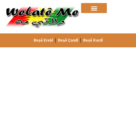
Beşê Erebî
Beşê Çandî
Beșê Kurdî