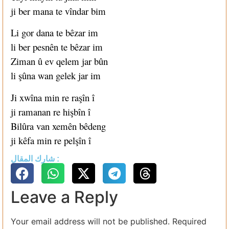
ji ber mana te vîndar bim
Li gor dana te bêzar im
li ber pesnên te bêzar im
Ziman û ev qelem jar bûn
li şûna wan gelek jar im
Ji xwîna min re raşîn î
ji ramanan re hişbîn î
Bilûra van xemên bêdeng
ji kêfa min re pelşîn î
شارك المقال :
Leave a Reply
Your email address will not be published.
Required