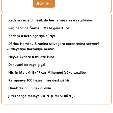
Bixwîne ...
· Xedam : ez ê di nêzîk de bernameya xew ragihînim
· Ragihandina Şamê û Mafê gelê Kurd
· Xedam û berhingariya sûriyê
· Dêrika Hemko… Bîranîna salvegera koçbarbûna serwerê
kurdayetiyê Barzaniyê nemir.
· Heyva Avdarê û miletê kurd
· Daxuyanî bo raya giştî
· Nisrîn Melekî: Ev 17 car Mihemed Şêxo saxdibe
· Kampanya 100 hezar imze dest pê kir
· Hinek dikin û hinek dixwin
· Ji ferhenga Melayê Cizîrî…(( MESTBÛN ))