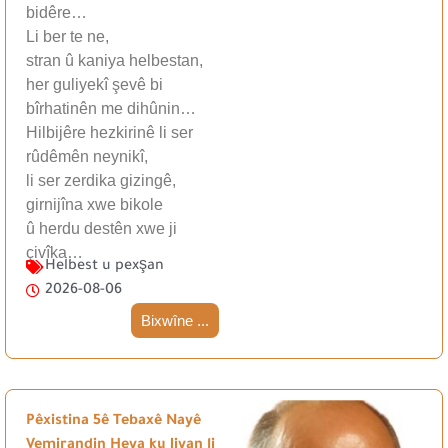
bidêre…
Li ber te ne,
stran û kaniya helbestan,
her guliyekî şevê bi
bîrhatinên me dihûnin…
Hilbijêre hezkirinê li ser
rûdêmên neynikî,
li ser zerdika gizingê,
girnijîna xwe bikole
û herdu destên xwe ji
çivîka…
Helbest u pexşan
2026-08-06
Bixwîne ...
Pêxistina 5ê Tebaxê Nayê
Vemirandin Heya ku Jiyan li