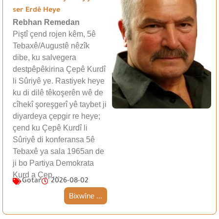
ser Erdê Heye
Rebhan Remedan
Piştî çend rojen kêm, 5ê
Tebaxê/Augustê nêzîk
dibe, ku salvegera
destpêpêkirina Çepê Kurdî
li Sûriyê ye. Rastiyek heye
ku di dilê têkoşerên wê de
cîhekî şoreşgerî yê taybet ji
diyardeya çepgir re heye;
çend ku Çepê Kurdî li
Sûriyê di konferansa 5ê
Tebaxê ya sala 1965an de
ji bo Partiya Demokrata
Kurd a Çep…
Gotar
2026-08-02
Bixwîne ...