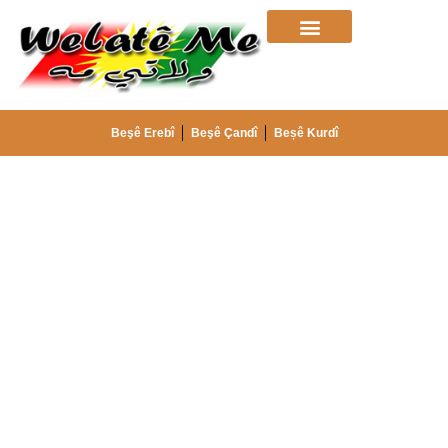
Beşê Erebî
Beşê Çandî
Beșê Kurdî