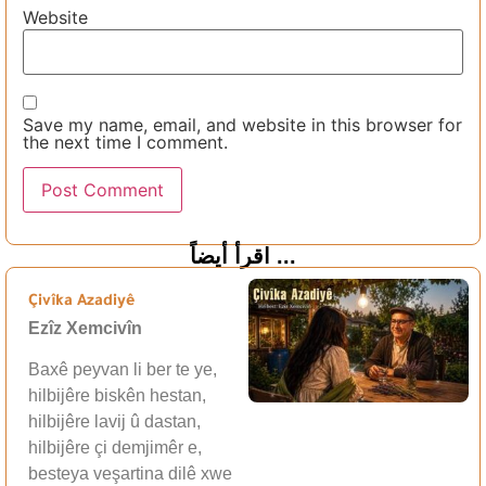
Website
Save my name, email, and website in this browser for
the next time I comment.
اقرأ أيضاً ...
Çivîka Azadiyê
Ezîz Xemcivîn
Baxê peyvan li ber te ye,
hilbijêre biskên hestan,
hilbijêre lavij û dastan,
hilbijêre çi demjimêr e,
besteya veşartina dilê xwe