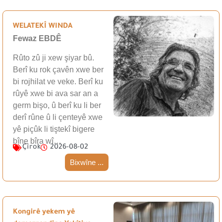
WELATEKÎ WINDA
Fewaz EBDÊ
Rûto zû ji xew şiyar bû.
Berî ku rok çavên xwe ber
bi rojhilat ve veke. Berî ku
rûyê xwe bi ava sar an a
germ bişo, û berî ku li ber
derî rûne û li çenteyê xwe
yê piçûk li tiştekî bigere
bîne bîra wî…
Çîrok
2026-08-02
Bixwîne ...
Kongirê yekem yê