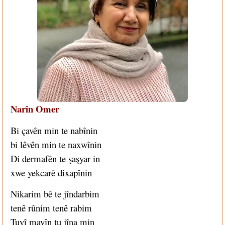
Narîn Omer
Bi çavên min te nabînin
bi lêvên min te naxwînin
Di dermafên te şaşyar in
xwe yekcarê dixapînin
Nikarim bê te jîndarbim
tenê rûnim tenê rabim
Tuyî mayîn tu jîna min