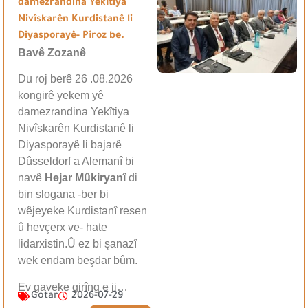
damezrandina Yekîtiya
Nivîskarên Kurdistanê li
Diyasporayê- Pîroz be.
Bavê Zozanê
Du roj berê 26 .08.2026
kongirê yekem yê
damezrandina Yekîtiya
Nivîskarên Kurdistanê li
Diyasporayê li bajarê
Dûsseldorf a Alemanî bi
navê
Hejar Mûkiryanî
di
bin slogana -ber bi
wêjeyeke Kurdistanî resen
û hevçerx ve- hate
lidarxistin.Û ez bi şanazî
wek endam beşdar bûm.
Ev gaveke girîng e ji…
Gotar
2026-07-29