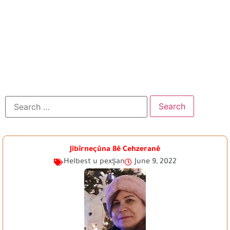
Jibîrneçûna 8ê Cehzeranê
Helbest u pexşan
June 9, 2022