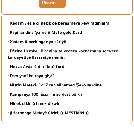
Bixwîne ...
· Xedam : ez ê di nêzîk de bernameya xew ragihînim
· Ragihandina Şamê û Mafê gelê Kurd
· Xedam û berhingariya sûriyê
· Dêrika Hemko… Bîranîna salvegera koçbarbûna serwerê
kurdayetiyê Barzaniyê nemir.
· Heyva Avdarê û miletê kurd
· Daxuyanî bo raya giştî
· Nisrîn Melekî: Ev 17 car Mihemed Şêxo saxdibe
· Kampanya 100 hezar imze dest pê kir
· Hinek dikin û hinek dixwin
· Ji ferhenga Melayê Cizîrî…(( MESTBÛN ))