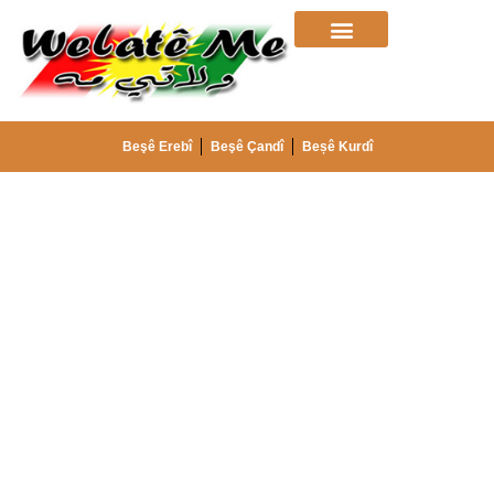
Beşê Erebî
Beşê Çandî
Beșê Kurdî