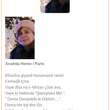
Anahita Hemo / Paris
Bîranîna giyanê hozanvanê nemir
Ferhedê Içmo
Vaye dîsa roj li hêsran çûye ava,
Vaye bi helbesta “Qamişloka Min “,
” Dema Destanbêj te Dibînin….”.
Dema her tişt dire lûs,