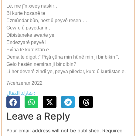
Lê, me jîn xweş naskir…
Bi kurte hozanê te
Ezmûndar bûn, hest û peyvê resen….
Gewre û payedar in,
Dibistaneke awarte ye,
Endezyarê peyvê !
Evîna te kurdistan e.
Dema te digot :” Piştî çûna min hûnê min ji bîr bikin “.
Gelo hestên nemiran ji bîr dibin?
Li her deverê zindî ye, peyva piledar, kurd û kurdistan e.
7/cehzeran 2022
شارك المقال :
Leave a Reply
Your email address will not be published.
Required