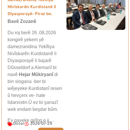
damezrandina Yekîtiya
Nivîskarên Kurdistanê li
Diyasporayê- Pîroz be.
Bavê Zozanê
Du roj berê 26 .08.2026
kongirê yekem yê
damezrandina Yekîtiya
Nivîskarên Kurdistanê li
Diyasporayê li bajarê
Dûsseldorf a Alemanî bi
navê
Hejar Mûkiryanî
di
bin slogana -ber bi
wêjeyeke Kurdistanî resen
û hevçerx ve- hate
lidarxistin.Û ez bi şanazî
wek endam beşdar bûm.
Ev gaveke girîng e ji…
Gotar
2026-07-29