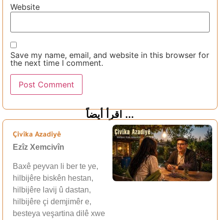
Website
Save my name, email, and website in this browser for
the next time I comment.
اقرأ أيضاً ...
Çivîka Azadiyê
Ezîz Xemcivîn
Baxê peyvan li ber te ye,
hilbijêre biskên hestan,
hilbijêre lavij û dastan,
hilbijêre çi demjimêr e,
besteya veşartina dilê xwe