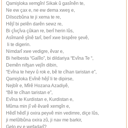
Qamişloka xemgîn! Sikak û gasînên te,
Ne ew çax e, ne ew dema xweş e,
Dilsozbûna te ji xema te re,
Hêjî bi pelên darên sewz re,
Bi çîvçîva çûkan re, berî herin lûs,
Asîmanê şînê tarî, berî xwe bispêre şevê,
li te digerin.
Nimdarî xwe vedigre, êvar e,
Bi helbesta “Galîlo”, bi dildariya “Evîna Te “,
Demên nifşan vejîn dibin,
“Evîna te heyv û rok e, bê te cîhan taristan e”,
Qamişloka Evînê hêjî li te dipirse,
Nejbîr e, Mîrê Hozana Azadiyê,
“Bê te cîhan taristan e”,
Evîna te Kurdistan e, Kurdistan e,
Mûma min jî vê êvarê xemgîn e,
Hêdî hêdî ji oxira peyvê min vedimre, diçe lûs,
ji melûlbûna oxira zû, ji nav me barkir,
Gelo ev e wefadarî?