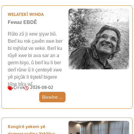
WELATEKÎ WINDA
Fewaz EBDÊ
Rûto zû ji xew şiyar bû.
Berî ku rok çavên xwe ber
bi rojhilat ve veke. Berî ku
rûyê xwe bi ava sar an a
germ bişo, û berî ku li ber
derî rûne û li çenteyê xwe
yê piçûk li tiştekî bigere
bîne bîra wî…
Çîrok
2026-08-02
Bixwîne ...
Kongirê yekem yê