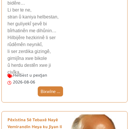
bidêre…
Li ber te ne,
stran û kaniya helbestan,
her guliyekî şevê bi
bîrhatinên me dihûnin…
Hilbijêre hezkirinê li ser
rûdêmên neynikî,
li ser zerdika gizingê,
girnijîna xwe bikole
û herdu destên xwe ji
çivîka…
Helbest u pexşan
2026-08-06
Bixwîne ...
Pêxistina 5ê Tebaxê Nayê
Vemirandin Heya ku Jiyan li