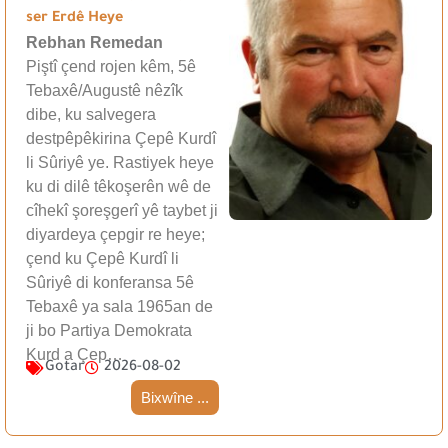
ser Erdê Heye
Rebhan Remedan
Piştî çend rojen kêm, 5ê
Tebaxê/Augustê nêzîk
dibe, ku salvegera
destpêpêkirina Çepê Kurdî
li Sûriyê ye. Rastiyek heye
ku di dilê têkoşerên wê de
cîhekî şoreşgerî yê taybet ji
diyardeya çepgir re heye;
çend ku Çepê Kurdî li
Sûriyê di konferansa 5ê
Tebaxê ya sala 1965an de
ji bo Partiya Demokrata
Kurd a Çep…
Gotar
2026-08-02
Bixwîne ...