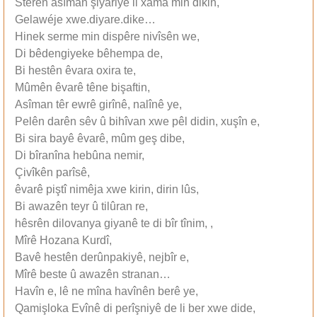
Stêrên asîman şiyariyê li xama min dikin,
Gelawéje xwe.diyare.dike…
Hinek serme min dispêre nivîsên we,
Di bêdengiyeke bêhempa de,
Bi hestên êvara oxira te,
Mûmên êvarê têne bişaftin,
Asîman têr ewrê girînê, nalînê ye,
Pelên darên sêv û bihîvan xwe pêl didin, xuşîn e,
Bi sira bayê êvarê, mûm geş dibe,
Di bîranîna hebûna nemir,
Çivîkên parîsê,
êvarê piştî nimêja xwe kirin, dirin lûs,
Bi awazên teyr û tilûran re,
hêsrên dilovanya giyanê te di bîr tînim, ,
Mîrê Hozana Kurdî,
Bavê hestên derûnpakiyê, nejbîr e,
Mîrê beste û awazên stranan…
Havîn e, lê ne mîna havînên berê ye,
Qamişloka Evînê di perîşniyê de li ber xwe dide,