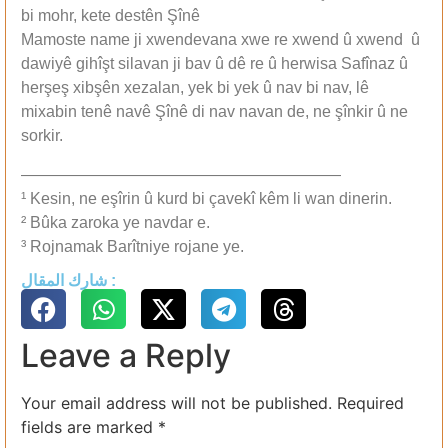
bi mohr, kete destên Şînê
Mamoste name ji xwendevana xwe re xwend û xwend û
dawiyê gihîşt silavan ji bav û dê re û herwisa Safînaz û
herşeş xibşên xezalan, yek bi yek û nav bi nav, lê
mixabin tenê navê Şînê di nav navan de, ne şînkir û ne
sorkir.
————————————————————
¹ Kesin, ne eşîrin û kurd bi çavekî kêm li wan dinerin.
² Bûka zaroka ye navdar e.
³ Rojnamak Barîtniye rojane ye.
شارك المقال :
Leave a Reply
Your email address will not be published.
Required
fields are marked
*