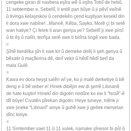
cengeke giran di navbera eşîra wê û eşîra Totsî de hebû.
11 sebtember e, Sebellî, li erdê pan bûye û ji pêvî xwînê
û tivinga kelaşnikov û cendekên çend kuştiyan kesekî din
li dora xwe nabîne! ..Mannê, Kêba, Sayko, Morê çi bi serê
wan hatiye? Çi felek li wan geriya ye? Sebellî ji xwe pirsî
û bi êş û nalîn, terrîşa serê xwe li birîna lingê xwe bada.
=
Şînê berdilka şîn li xwe kir û demeke dirêj li şeh geriya û
bêxatir û maçîkirina dê, derî vekir û hêdî hêdî berî da
mala Gulê.
=
Kawa ev dora heyşt salên wî ye, ko ji malê derketiye û bê
deng e û bê xeber e! Hinek dibêjin ew di şerrê Libnanê
de hate kuştin! Hinekî din digotin nedûre ko ew li “Israîl”-ê
dîl bûye! Civatên pîrekan digotin: Heye tuneye, mêrik ji
xwe jineke “Libnanî” aniye û guhê xwe ji gellek merselan
dînc kiriye.
=
11 Simtember saet 11 û 11 xulek, namake şînesor bi pûl û