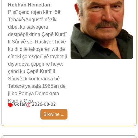
Rebhan Remedan
Piştî çend rojen kêm, 5ê
Tebaxê/Augustê nêzîk
dibe, ku salvegera
destpêpêkirina Çepê Kurdî
li Sûriyê ye. Rastiyek heye
ku di dilê têkoşerên wê de
cîhekî şoreşgerî yê taybet ji
diyardeya çepgir re heye;
çend ku Çepê Kurdî li
Sûriyê di konferansa 5ê
Tebaxê ya sala 1965an de
ji bo Partiya Demokrata
Kurd a Çep…
Gotar
2026-08-02
Bixwîne ...