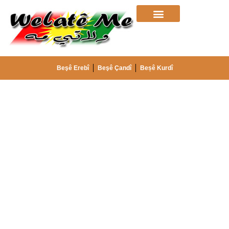
Beşê Erebî
Beşê Çandî
Beșê Kurdî