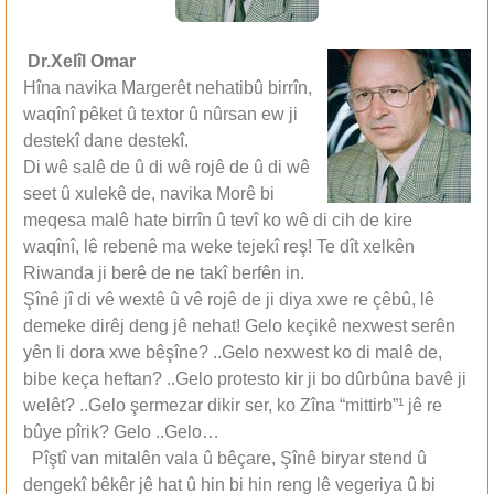
Dr.Xelîl Omar
Hîna navika Margerêt nehatibû birrîn,
waqînî pêket û textor û nûrsan ew ji
destekî dane destekî.
Di wê salê de û di wê rojê de û di wê
seet û xulekê de, navika Morê bi
meqesa malê hate birrîn û tevî ko wê di cih de kire
waqînî, lê rebenê ma weke tejekî reş! Te dît xelkên
Riwanda ji berê de ne takî berfên in.
Şînê jî di vê wextê û vê rojê de ji diya xwe re çêbû, lê
demeke dirêj deng jê nehat! Gelo keçikê nexwest serên
yên li dora xwe bêşîne? ..Gelo nexwest ko di malê de,
bibe keça heftan? ..Gelo protesto kir ji bo dûrbûna bavê ji
welêt? ..Gelo şermezar dikir ser, ko Zîna “mittirb”¹ jê re
bûye pîrik? Gelo ..Gelo…
Pîştî van mitalên vala û bêçare, Şînê biryar stend û
dengekî bêkêr jê hat û hin bi hin reng lê vegeriya û bi