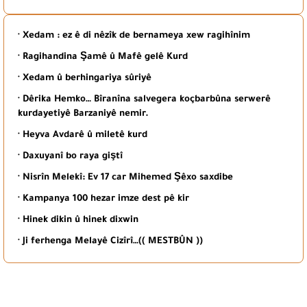
· Xedam : ez ê di nêzîk de bernameya xew ragihînim
· Ragihandina Şamê û Mafê gelê Kurd
· Xedam û berhingariya sûriyê
· Dêrika Hemko… Bîranîna salvegera koçbarbûna serwerê
kurdayetiyê Barzaniyê nemir.
· Heyva Avdarê û miletê kurd
· Daxuyanî bo raya giştî
· Nisrîn Melekî: Ev 17 car Mihemed Şêxo saxdibe
· Kampanya 100 hezar imze dest pê kir
· Hinek dikin û hinek dixwin
· Ji ferhenga Melayê Cizîrî…(( MESTBÛN ))