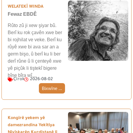
WELATEKÎ WINDA
Fewaz EBDÊ
Rûto zû ji xew şiyar bû.
Berî ku rok çavên xwe ber
bi rojhilat ve veke. Berî ku
rûyê xwe bi ava sar an a
germ bişo, û berî ku li ber
derî rûne û li çenteyê xwe
yê piçûk li tiştekî bigere
bîne bîra wî…
Çîrok
2026-08-02
Bixwîne ...
Kongirê yekem yê
damezrandina Yekîtiya
Nivîskarên Kurdistanê li