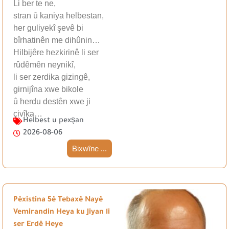
Li ber te ne,
stran û kaniya helbestan,
her guliyekî şevê bi
bîrhatinên me dihûnin…
Hilbijêre hezkirinê li ser
rûdêmên neynikî,
li ser zerdika gizingê,
girnijîna xwe bikole
û herdu destên xwe ji
çivîka…
Helbest u pexşan
2026-08-06
Bixwîne ...
Pêxistina 5ê Tebaxê Nayê
Vemirandin Heya ku Jiyan li
ser Erdê Heye