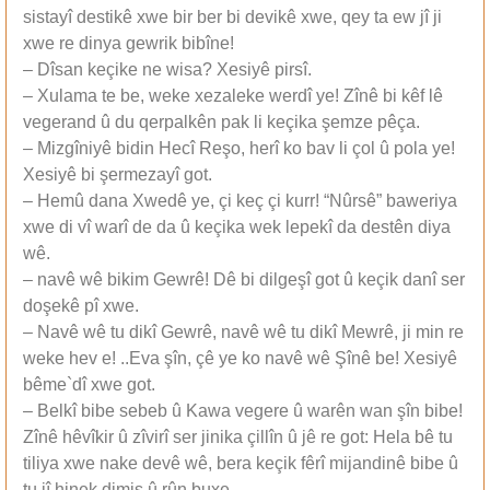
sistayî destikê xwe bir ber bi devikê xwe, qey ta ew jî ji
xwe re dinya gewrik bibîne!
– Dîsan keçike ne wisa? Xesiyê pirsî.
– Xulama te be, weke xezaleke werdî ye! Zînê bi kêf lê
vegerand û du qerpalkên pak li keçika şemze pêça.
– Mizgîniyê bidin Hecî Reşo, herî ko bav li çol û pola ye!
Xesiyê bi şermezayî got.
– Hemû dana Xwedê ye, çi keç çi kurr! “Nûrsê” baweriya
xwe di vî warî de da û keçika wek lepekî da destên diya
wê.
– navê wê bikim Gewrê! Dê bi dilgeşî got û keçik danî ser
doşekê pî xwe.
– Navê wê tu dikî Gewrê, navê wê tu dikî Mewrê, ji min re
weke hev e! ..Eva şîn, çê ye ko navê wê Şînê be! Xesiyê
bême`dî xwe got.
– Belkî bibe sebeb û Kawa vegere û warên wan şîn bibe!
Zînê hêvîkir û zîvirî ser jinika çillîn û jê re got: Hela bê tu
tiliya xwe nake devê wê, bera keçik fêrî mijandinê bibe û
tu jî hinek dimis û rûn buxe.