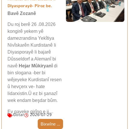
Diyasporayê- Pîroz be.
Bavê Zozanê
Du roj berê 26 .08.2026
kongirê yekem yê
damezrandina Yekîtiya
Nivîskarên Kurdistanê li
Diyasporayê li bajarê
Dûsseldorf a Alemanî bi
navê
Hejar Mûkiryanî
di
bin slogana -ber bi
wêjeyeke Kurdistanî resen
û hevçerx ve- hate
lidarxistin.Û ez bi şanazî
wek endam beşdar bûm.
Ev gaveke girîng e ji…
Gotar
2026-07-29
Bixwîne ...