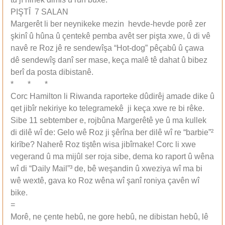
PIŞTÎ 7 SALAN
Margerêt li ber neynikeke mezin hevde-hevde porê zer
şkinî û hûna û çentekê pemba avêt ser pişta xwe, û di vê
navê re Roz jê re sendewîşa “Hot-dog” pêçabû û çawa
dê sendewîş danî ser mase, keça malê tê dahat û bibez
berî da posta dibistanê.
* * *
Corc Hamilton li Riwanda raporteke dûdirêj amade dike û
qet jibîr nekiriye ko telegramekê ji keça xwe re bi rêke.
Sibe 11 sebtember e, rojbûna Margerêtê ye û ma kullek
di dilê wî de: Gelo wê Roz ji şêrîna ber dilê wî re “barbie”²
kirȋbe? Naherê Roz tiştên wisa jibîrnake! Corc li xwe
vegerand û ma mijûl ser roja sibe, dema ko raport û wêna
wî di “Daily Mail”³ de, bê weşandin û xweziya wî ma bi
wê wextê, gava ko Roz wêna wî şanî roniya çavên wî
bike.
=
Morê, ne çente hebû, ne gore hebû, ne dibistan hebû, lê