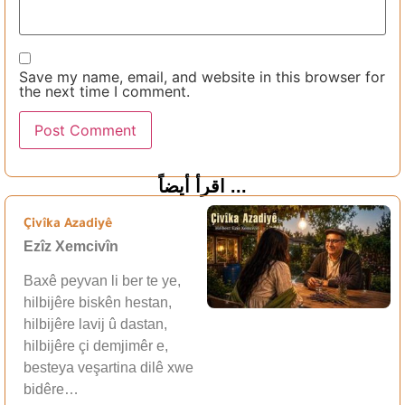
Save my name, email, and website in this browser for
the next time I comment.
اقرأ أيضاً ...
Çivîka Azadiyê
Ezîz Xemcivîn
Baxê peyvan li ber te ye,
hilbijêre biskên hestan,
hilbijêre lavij û dastan,
hilbijêre çi demjimêr e,
besteya veşartina dilê xwe
bidêre…