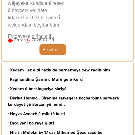
wêjeyeke Kurdistanî resen
û hevçerx ve- hate
lidarxistin.Û ez bi şanazî
wek endam beşdar bûm.
Ev gaveke girîng e ji…
Gotar
2026-07-29
Bixwîne ...
· Xedam : ez ê di nêzîk de bernameya xew ragihînim
· Ragihandina Şamê û Mafê gelê Kurd
· Xedam û berhingariya sûriyê
· Dêrika Hemko… Bîranîna salvegera koçbarbûna serwerê
kurdayetiyê Barzaniyê nemir.
· Heyva Avdarê û miletê kurd
· Daxuyanî bo raya giştî
· Nisrîn Melekî: Ev 17 car Mihemed Şêxo saxdibe