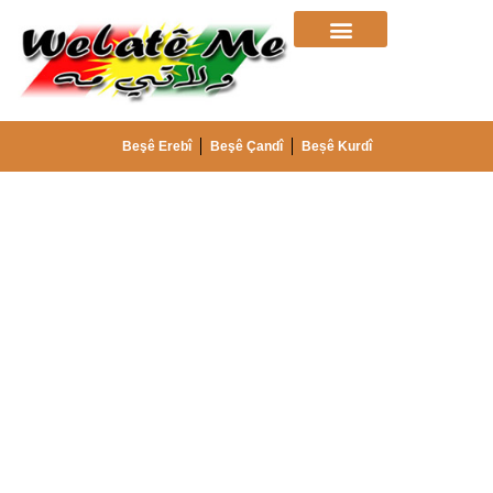
Beşê Erebî
Beşê Çandî
Beșê Kurdî