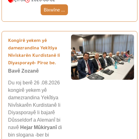
Çîrok
2026-08-02
Bixwîne ...
Kongirê yekem yê
damezrandina Yekîtiya
Nivîskarên Kurdistanê li
Diyasporayê- Pîroz be.
Bavê Zozanê
Du roj berê 26 .08.2026
kongirê yekem yê
damezrandina Yekîtiya
Nivîskarên Kurdistanê li
Diyasporayê li bajarê
Dûsseldorf a Alemanî bi
navê
Hejar Mûkiryanî
di
bin slogana -ber bi