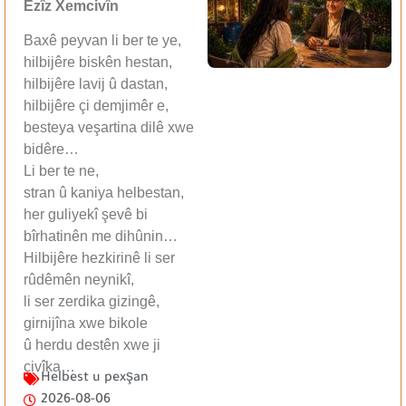
Ezîz Xemcivîn
Baxê peyvan li ber te ye,
hilbijêre biskên hestan,
hilbijêre lavij û dastan,
hilbijêre çi demjimêr e,
besteya veşartina dilê xwe
bidêre…
Li ber te ne,
stran û kaniya helbestan,
her guliyekî şevê bi
bîrhatinên me dihûnin…
Hilbijêre hezkirinê li ser
rûdêmên neynikî,
li ser zerdika gizingê,
girnijîna xwe bikole
û herdu destên xwe ji
çivîka…
Helbest u pexşan
2026-08-06