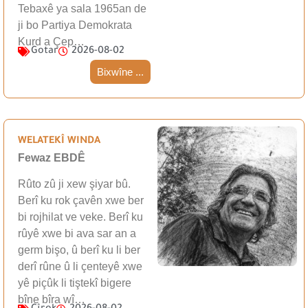
Tebaxê ya sala 1965an de
ji bo Partiya Demokrata
Kurd a Çep…
Gotar
2026-08-02
Bixwîne ...
WELATEKÎ WINDA
Fewaz EBDÊ
Rûto zû ji xew şiyar bû.
Berî ku rok çavên xwe ber
bi rojhilat ve veke. Berî ku
rûyê xwe bi ava sar an a
germ bişo, û berî ku li ber
derî rûne û li çenteyê xwe
yê piçûk li tiştekî bigere
bîne bîra wî…