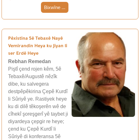
Bixwîne ...
Pêxistina 5ê Tebaxê Nayê
Vemirandin Heya ku Jiyan li
ser Erdê Heye
Rebhan Remedan
Piştî çend rojen kêm, 5ê
Tebaxê/Augustê nêzîk
dibe, ku salvegera
destpêpêkirina Çepê Kurdî
li Sûriyê ye. Rastiyek heye
ku di dilê têkoşerên wê de
cîhekî şoreşgerî yê taybet ji
diyardeya çepgir re heye;
çend ku Çepê Kurdî li
Sûriyê di konferansa 5ê