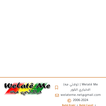
(ولاتي مه) | Welatê Me
الاخباري الكور
welateme.net@gmail.com
2006-2024
Beşê Erebî
Beşê Çandî