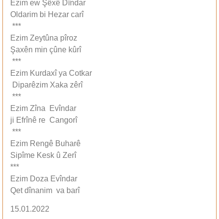
Ezim ew Şêxê Dîndar
Oldarim bi Hezar carî
***
Ezim Zeytûna pîroz
Şaxên min çûne kûrî
***
Ezim Kurdaxî ya Cotkar
Diparêzim Xaka zêrî
***
Ezim Zîna Evîndar
ji Efrînê re Cangorî
***
Ezim Rengê Buharê
Sipîme Kesk û Zerî
***
Ezim Doza Evîndar
Qet dînanim va barî
15.01.2022