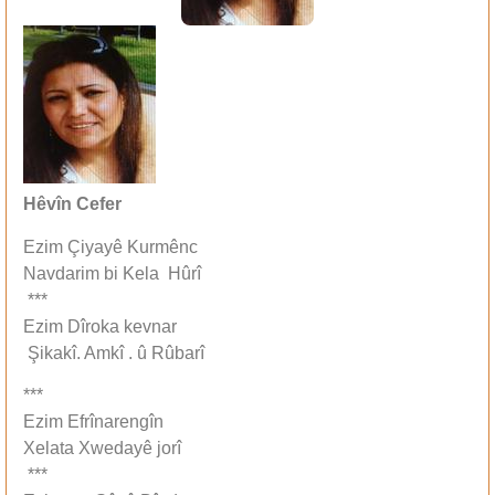
Hêvîn Cefer
Ezim Çiyayê Kurmênc
Navdarim bi Kela Hûrî
***
Ezim Dîroka kevnar
Şikakî. Amkî . û Rûbarî
***
Ezim Efrînarengîn
Xelata Xwedayê jorî
***