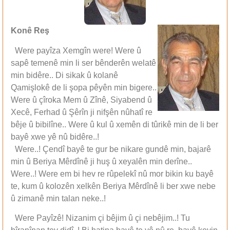
Konê Reş
Were payîza Xemgîn were! Were û
sapê temenê min li ser bênderên welatê
min bidêre.. Di sikak û kolanê
Qamişlokê de li şopa pêyên min bigere..
Were û çîroka Mem û Zînê, Siyabend û
Xecê, Ferhad û Şêrîn ji nifşên nûhatî re
bêje û bibilîne.. Were û kul û xemên di tûrikê min de li ber
bayê xwe yê nû bidêre..!
Were..! Çendî bayê te gur be nikare gundê min, bajarê
min û Beriya Mêrdînê ji huş û xeyalên min derîne..
Were..! Were em bi hev re rûpelekî nû mor bikin ku bayê
te, kum û kolozên xelkên Beriya Mêrdînê li ber xwe nebe
û zimanê min talan neke..!
Were Payîzê! Nizanim çi bêjim û çi nebêjim..! Tu