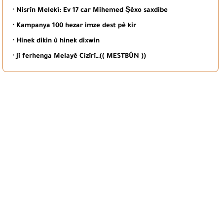
· Nisrîn Melekî: Ev 17 car Mihemed Şêxo saxdibe
· Kampanya 100 hezar imze dest pê kir
· Hinek dikin û hinek dixwin
· Ji ferhenga Melayê Cizîrî…(( MESTBÛN ))