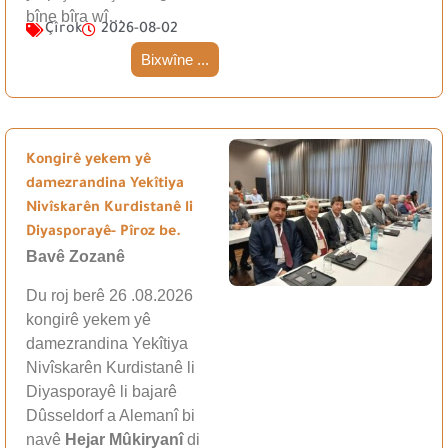
bîne bîra wî…
Çîrok
2026-08-02
Bixwîne ...
Kongirê yekem yê
damezrandina Yekîtiya
Nivîskarên Kurdistanê li
Diyasporayê- Pîroz be.
Bavê Zozanê
Du roj berê 26 .08.2026
kongirê yekem yê
damezrandina Yekîtiya
Nivîskarên Kurdistanê li
Diyasporayê li bajarê
Dûsseldorf a Alemanî bi
navê
Hejar Mûkiryanî
di