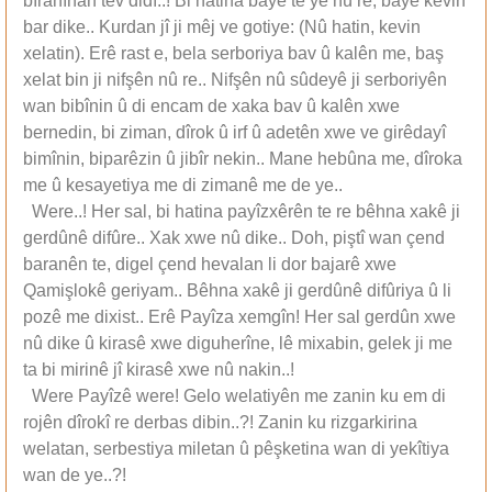
bîranînan tev didî..! Bi hatina bayê te yê nû re, bayê kevin
bar dike.. Kurdan jî ji mêj ve gotiye: (Nû hatin, kevin
xelatin). Erê rast e, bela serboriya bav û kalên me, baş
xelat bin ji nifşên nû re.. Nifşên nû sûdeyê ji serboriyên
wan bibînin û di encam de xaka bav û kalên xwe
bernedin, bi ziman, dîrok û irf û adetên xwe ve girêdayî
bimînin, biparêzin û jibîr nekin.. Mane hebûna me, dîroka
me û kesayetiya me di zimanê me de ye..
Were..! Her sal, bi hatina payîzxêrên te re bêhna xakê ji
gerdûnê difûre.. Xak xwe nû dike.. Doh, piştî wan çend
baranên te, digel çend hevalan li dor bajarê xwe
Qamişlokê geriyam.. Bêhna xakê ji gerdûnê difûriya û li
pozê me dixist.. Erê Payîza xemgîn! Her sal gerdûn xwe
nû dike û kirasê xwe diguherîne, lê mixabin, gelek ji me
ta bi mirinê jî kirasê xwe nû nakin..!
Were Payîzê were! Gelo welatiyên me zanin ku em di
rojên dîrokî re derbas dibin..?! Zanin ku rizgarkirina
welatan, serbestiya miletan û pêşketina wan di yekîtiya
wan de ye..?!