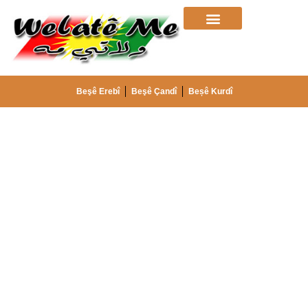
Beşê Erebî
Beşê Çandî
Beșê Kurdî