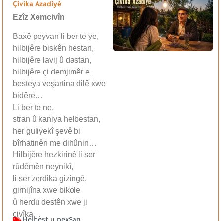
Çivîka Azadiyê
Ezîz Xemcivîn
Baxê peyvan li ber te ye,
hilbijêre biskên hestan,
hilbijêre lavij û dastan,
hilbijêre çi demjimêr e,
besteya veşartina dilê xwe
bidêre…
Li ber te ne,
stran û kaniya helbestan,
her guliyekî şevê bi
bîrhatinên me dihûnin…
Hilbijêre hezkirinê li ser
rûdêmên neynikî,
li ser zerdika gizingê,
girnijîna xwe bikole
û herdu destên xwe ji
çivîka…
Helbest u pexşan