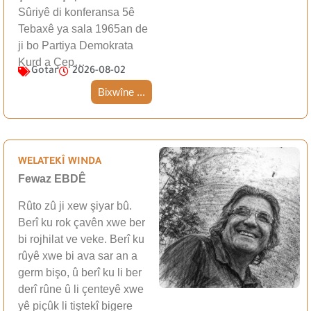
Sûriyê di konferansa 5ê
Tebaxê ya sala 1965an de
ji bo Partiya Demokrata
Kurd a Çep…
Gotar
2026-08-02
Bixwîne ...
WELATEKÎ WINDA
Fewaz EBDÊ
Rûto zû ji xew şiyar bû.
Berî ku rok çavên xwe ber
bi rojhilat ve veke. Berî ku
rûyê xwe bi ava sar an a
germ bişo, û berî ku li ber
derî rûne û li çenteyê xwe
yê piçûk li tiştekî bigere