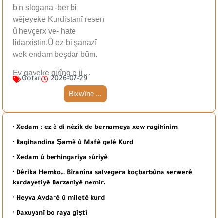
bin slogana -ber bi
wêjeyeke Kurdistanî resen
û hevçerx ve- hate
lidarxistin.Û ez bi şanazî
wek endam beşdar bûm.
Ev gaveke girîng e ji…
Gotar
2026-07-29
Bixwîne ...
· Xedam : ez ê di nêzîk de bernameya xew ragihînim
· Ragihandina Şamê û Mafê gelê Kurd
· Xedam û berhingariya sûriyê
· Dêrika Hemko… Bîranîna salvegera koçbarbûna serwerê
kurdayetiyê Barzaniyê nemir.
· Heyva Avdarê û miletê kurd
· Daxuyanî bo raya giştî