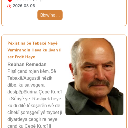
2026-08-06
Bixwîne ...
Pêxistina 5ê Tebaxê Nayê
Vemirandin Heya ku Jiyan li
ser Erdê Heye
Rebhan Remedan
Piştî çend rojen kêm, 5ê
Tebaxê/Augustê nêzîk
dibe, ku salvegera
destpêpêkirina Çepê Kurdî
li Sûriyê ye. Rastiyek heye
ku di dilê têkoşerên wê de
cîhekî şoreşgerî yê taybet ji
diyardeya çepgir re heye;
çend ku Çepê Kurdî li