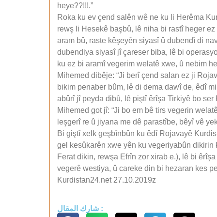
heye??!!!.”
Roka ku ev çend salên wê ne ku li Herêma Kurd
rewş li Hesekê başbû, lê niha bi rastî heger ez
aram bû, raste kêşeyên siyasî û dubendî di n
dubendiya siyasî jî çareser biba, lê bi oper
ku ez bi aramî vegerim welatê xwe, û nebim hed
Mihemed dibêje: “Ji berî çend salan ez ji Roja
bikim penaber bûm, lê di dema dawî de, êdî mi
abûrî jî peyda dibû, lê piştî êrîşa Tirkiyê bo s
Mihemed got jî: “Ji bo em bê tirs vegerin wela
leşgerî re û jiyana me dê parastîbe, bêyî vê y
Bi giştî xelk geşbînbûn ku êdî Rojavayê Kurdi
gel kesûkarên xwe yên ku vegeriyabûn dikirin 
Ferat dikin, rewşa Efrîn zor xirab e.), lê bi ê
vegerê westiya, û careke din bi hezaran kes p
Kurdistan24.net 27.10.2019z
شارك المقال :