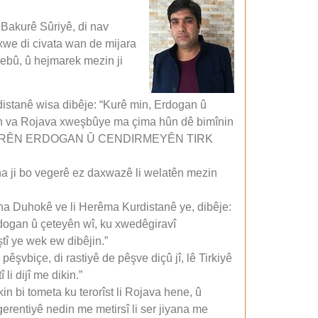
 Bakurê Sûriyê, di nav
xwe di civata wan de mijara
hebû, û hejmarek mezin ji
rdistanê wisa dibêje: “Kurê min, Erdogan û
rin va Rojava xweşbûye ma çima hûn dê bimînin
 KULTURXURÊN ERDOGAN Û CENDIRMEYÊN TIRK
ha ji bo vegerê ez daxwazê li welatên mezin
eha Duhokê ve li Herêma Kurdistanê ye, dibêje:
Erdogan û çeteyên wî, ku xwedêgiravî
tî ye wek ew dibêjin.”
şvbiçe, di rastiyê de pêşve diçû jî, lê Tirkiyê
i dijî me dikin.”
in bi tometa ku terorîst li Rojava hene, û
erentiyê nedin me metirsî li ser jiyana me