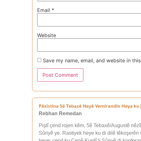
Email
*
Website
Save my name, email, and website in this
Pêxistina 5ê Tebaxê Nayê Vemirandin Heya ku J
Rebhan Remedan
Piştî çend rojen kêm, 5ê Tebaxê/Augustê nêzîk
Sûriyê ye. Rastiyek heye ku di dilê têkoşerên 
heye; çend ku Çepê Kurdî li Sûriyê di konfer