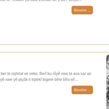
Bixwîne ...
ber bi rojhilat ve veke. Berî ku rûyê xwe bi ava sar an
teyê xwe yê piçûk li tiştekî bigere bîne bîra wî…
Bixwîne ...