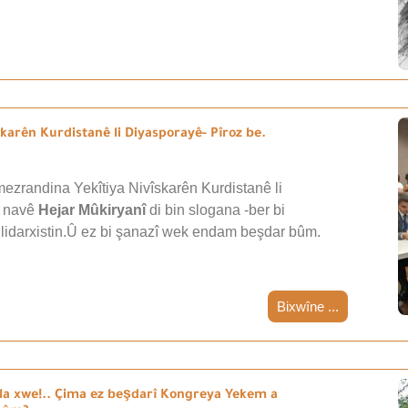
arên Kurdistanê li Diyasporayê- Pîroz be.
ezrandina Yekîtiya Nivîskarên Kurdistanê li
i navê
Hejar Mûkiryanî
di bin slogana -ber bi
 lidarxistin.Û ez bi şanazî wek endam beşdar bûm.
Bixwîne ...
a xwe!.. Çima ez beşdarî Kongreya Yekem a