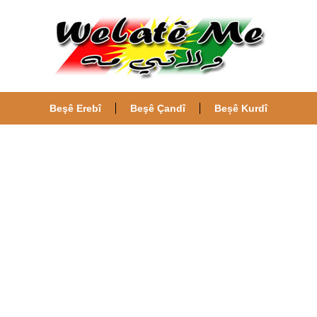
Beşê Erebî
Beşê Çandî
Beșê Kurdî