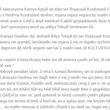
navê operasyona Kaniya Aştiyê de bibe ser Rojavayê Kurdistanê û
 li Herêma Kurdistanê dimînin, rojana mijara vegara bo malên 
everek aram e û êdî ji aliyê ewlekarî û abûrî geşepêdanek diyar 
 berî operasyona terorî ya artêşa Tirkiyê berdewam bû.
 li Kampa Gewîlan dijî, derbarê êrîşa Tirkiyê bo ser Rojavayê Ku
evera me arambû, kesûkarên me rojana ji me re digotin; bizîvi
rojnane digot em dê nêzîk vegerin ser hal û malên xwe, lê
urd naqelin û heta dinaya hebe em dê kelema çavên wî bin, lê ni
tê xwe.”
Dirbêsiyê penaber bûye, û niha li kampa Berdereş ser bi parêzg
stî dixwazin herêma me dagîr bikin û me ji rehên me qut bikin, 
 xwe dane Kurdan, Kurdên sivîl, mebesta wan ceng û şer e, ne aş
m bû, em bihêvî bûn ku hêdî hêdî rewş baştir bibe û geşpêdan pê
QAIDA bi xwe ne, şerê qirkirinê bi hemû coreyên çekên pêşketî l
ewşa me binere di binê vî konî de, ev e aştiya wan, me koçber bik
in,…ka mafên mirovan û zilhêzên cîhanê li ku derê ne, heger ew g