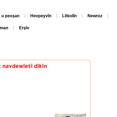
t u pexşan
Hevpeyvîn
Lêkolîn
Newroz
iman
Erşîv
k navdewletî dikin