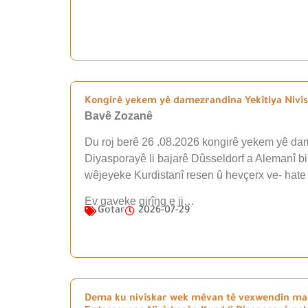
Kongirê yekem yê damezrandina Yekîtiya Nivîsk
Bavê Zozanê
Du roj berê 26 .08.2026 kongirê yekem yê dam
Diyasporayê li bajarê Dûsseldorf a Alemanî b
wêjeyeke Kurdistanî resen û hevçerx ve- hate
Ev gaveke girîng e ji…
Gotar
2026-07-29
Dema ku nivîskar wek mêvan tê vexwendin mal