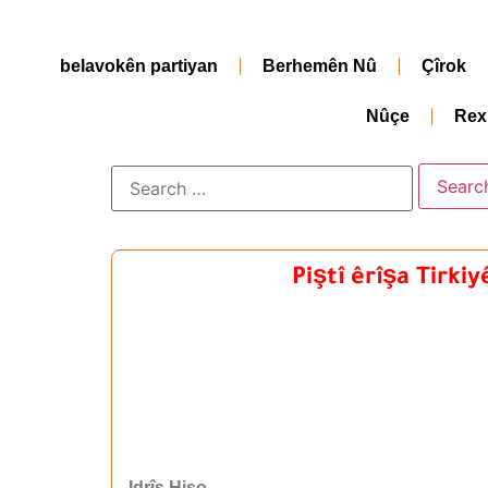
belavokên partiyan
Berhemên Nû
Çîrok
Nûçe
Rex
Piştî êrîşa Tirki
Idrîs Hiso