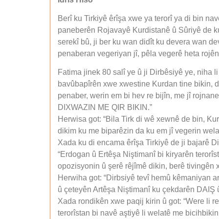
Berî ku Tirkiyê êrîşa xwe ya terorî ya di bin 
paneberên Rojavayê Kurdistanê û Sûriyê de ku
serekî bû, ji ber ku wan didît ku devera wan d
penaberan vegeriyan jî, pêla vegerê heta rojên
Fatima jinek 80 salî ye û ji Dirbêsiyê ye, niha
bavûbapîrên xwe xwestine Kurdan tine bikin, d
penaber, werin em bi hev re bijîn, me jî 
DIXWAZIN ME QIR BIKIN.”
Herwisa got: “Bila Tirk di wê xewnê de bin, K
dikim ku me biparêzin da ku em jî vegerin wela
Xada ku di encama êrîşa Tirkiyê de ji bajarê 
“Erdogan û Ertêşa Niştimanî bi kiryarên terorî
opozisyonin û şerê rêjîmê dikin, berê tivingên
Herwiha got: “Dirbsiyê tevî hemû kêmaniyan ara
û çeteyên Artêşa Niştimanî ku çekdarên DAIŞ û 
Xada rondikên xwe paqij kirin û got: “Were li r
terorîstan bi navê aştiyê li welatê me bicihbik