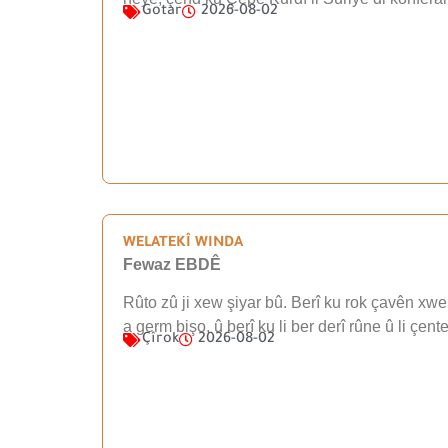
Gotar
2026-08-02
WELATEKÎ WINDA
Fewaz EBDÊ
Rûto zû ji xew şiyar bû. Berî ku rok çavên xwe 
a germ bişo, û berî ku li ber derî rûne û li çen
Çîrok
2026-08-02