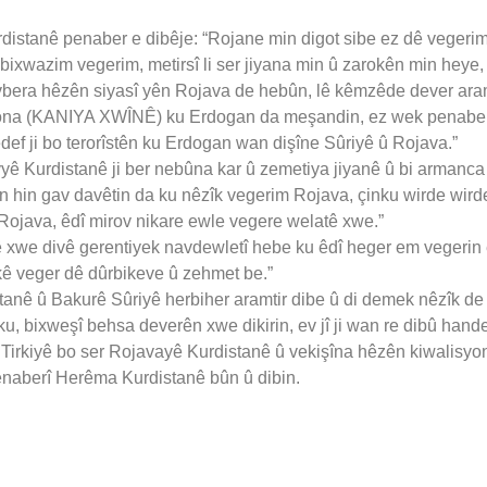
istanê penaber e dibêje: “Rojane min digot sibe ez dê vegerim
 bixwazim vegerim, metirsî li ser jiyana min û zarokên min heye
avbera hêzên siyasî yên Rojava de hebûn, lê kêmzêde dever ara
asyona (KANIYA XWÎNÊ) ku Erdogan da meşandin, ez wek penaber
ef ji bo terorîstên ku Erdogan wan dişîne Sûriyê û Rojava.”
vyê Kurdistanê ji ber nebûna kar û zemetiya jiyanê û bi armanca
n hin gav davêtin da ku nêzîk vegerim Rojava, çinku wirde wird
er Rojava, êdî mirov nikare ewle vegere welatê xwe.”
tê xwe divê gerentiyek navdewletî hebe ku êdî heger em vegerin e
ekê veger dê dûrbikeve û zehmet be.”
stanê û Bakurê Sûriyê herbiher aramtir dibe û di demek nêzîk de
ku, bixweşî behsa deverên xwe dikirin, ev jî ji wan re dibû han
rîşa Tirkiyê bo ser Rojavayê Kurdistanê û vekişîna hêzên kiwalisy
enaberî Herêma Kurdistanê bûn û dibin.