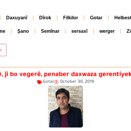
Daxuyanî
Dîrok
Filkilor
Gotar
Helbes
ne
Şano
Semînar
sersaxî
werger
Z
yê, ji bo vegerê, penaber daxwaza gerentiye
Gotar
October 30, 2019