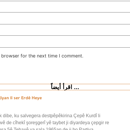
 browser for the next time I comment.
اقرأ أيضاً ...
iyan li ser Erdê Heye
 dibe, ku salvegera destpêpêkirina Çepê Kurdî li
wê de cîhekî şoreşgerî yê taybet ji diyardeya çepgir re
ansa 5ê Tebaxê ya sala 1965an de ji bo Partiya…