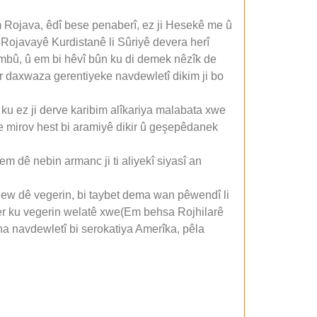
 Rojava, êdî bese penaberî, ez ji Hesekê me û
, Rojavayê Kurdistanê li Sûriyê devera herî
mbû, û em bi hêvî bûn ku di demek nêzîk de
 daxwaza gerentiyeke navdewletî dikim ji bo
 ku ez ji derve karibim alîkariya malabata xwe
e mirov hest bi aramiyê dikir û geşepêdanek
m dê nebin armanc ji ti aliyekî siyasî an
 ew dê vegerin, bi taybet dema wan pêwendî li
der ku vegerin welatê xwe(Em behsa Rojhilarê
ona navdewletî bi serokatiya Amerîka, pêla