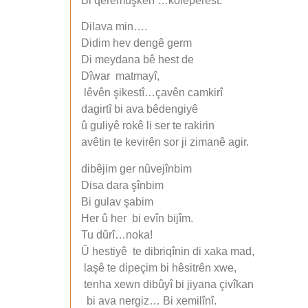
Bi qeremûşkên …koleperest.
Dilava min….
Didim hev dengê germ
Di meydana bê hest de
Dîwar matmayî,
lêvên şikestî…çavên camkirî
dagirtî bi ava bêdengiyê
û guliyê rokê li ser te rakirin
avêtin te kevirên sor ji zimanê agir.
dibêjim ger nûvejînbim
Disa dara şînbim
Bi gulav şabim
Her û her bi evîn bijîm.
Tu dûrî…noka!
Û hestiyê te dibriqînin di xaka mad,
laşê te dipeçim bi hêsitrên xwe,
tenha xewn dibûyî bi jiyana çivîkan
bi ava nergiz… Bi xemilînî.