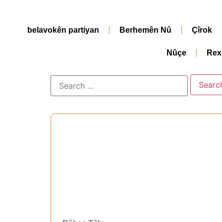
belavokên partiyan
Berhemên Nû
Çîrok
Nûçe
Rex