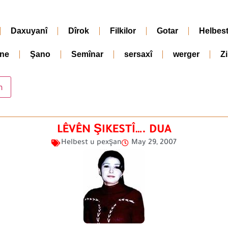
Daxuyanî
Dîrok
Filkilor
Gotar
Helbes
ne
Şano
Semînar
sersaxî
werger
Z
LÊVÊN ŞIKESTÎ…. DUA
Helbest u pexşan
May 29, 2007