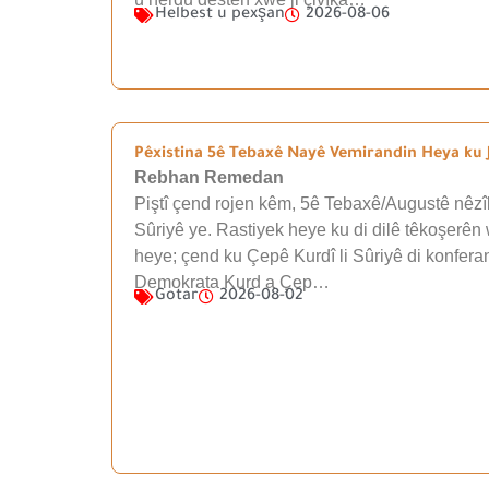
Helbest u pexşan
2026-08-06
Pêxistina 5ê Tebaxê Nayê Vemirandin Heya ku J
Rebhan Remedan
Piştî çend rojen kêm, 5ê Tebaxê/Augustê nêzîk
Sûriyê ye. Rastiyek heye ku di dilê têkoşerên 
heye; çend ku Çepê Kurdî li Sûriyê di konfera
Demokrata Kurd a Çep…
Gotar
2026-08-02