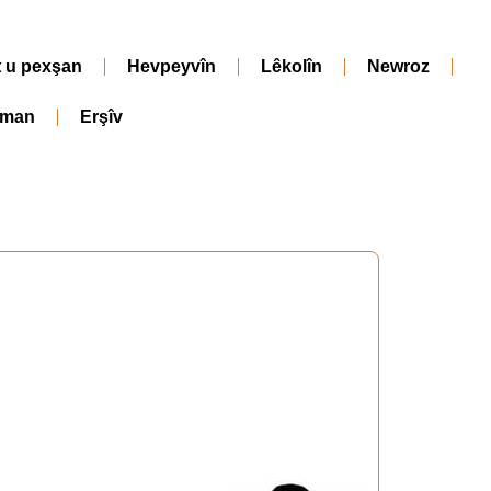
t u pexşan
Hevpeyvîn
Lêkolîn
Newroz
iman
Erşîv