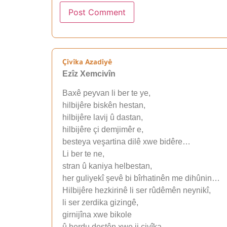
Çivîka Azadiyê
Ezîz Xemcivîn
Baxê peyvan li ber te ye,
hilbijêre biskên hestan,
hilbijêre lavij û dastan,
hilbijêre çi demjimêr e,
besteya veşartina dilê xwe bidêre…
Li ber te ne,
stran û kaniya helbestan,
her guliyekî şevê bi bîrhatinên me dihûnin…
Hilbijêre hezkirinê li ser rûdêmên neynikî,
li ser zerdika gizingê,
girnijîna xwe bikole
û herdu destên xwe ji çivîka…