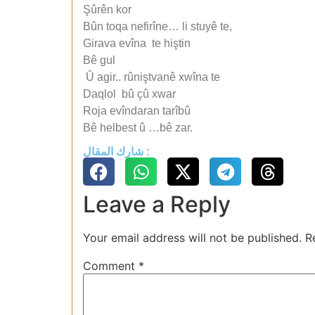
Şûrên kor
Bûn toqa nefirîne… li stuyê te,
Girava evîna te hiştin
Bê gul
Û agir.. rûniştvanê xwîna te
Daqlol bû çû xwar
Roja evîndaran tarîbû
Bê helbest û …bê zar.
شارك المقال :
Leave a Reply
Your email address will not be published.
R
Comment
*