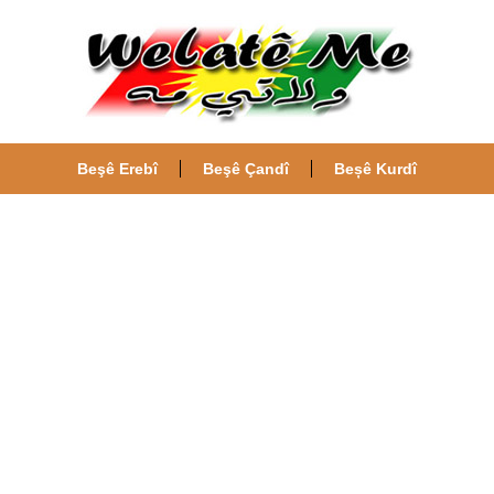
Beşê Erebî
Beşê Çandî
Beșê Kurdî