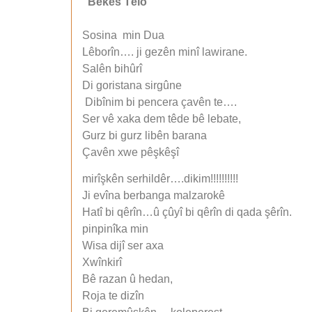
Bêkes Têlo
Sosina min Dua
Lêborîn…. ji gezên minî lawirane.
Salên bihûrî
Di goristana sirgûne
Dibînim bi pencera çavên te….
Ser vê xaka dem têde bê lebate,
Gurz bi gurz libên barana
Çavên xwe pêşkêşî
mirîşkên serhildêr….dikim!!!!!!!!!!
Ji evîna berbanga malzarokê
Hatî bi qêrîn…û çûyî bi qêrîn di qada şêrîn.
pinpinîka min
Wisa dijî ser axa
Xwînkirî
Bê razan û hedan,
Roja te dizîn