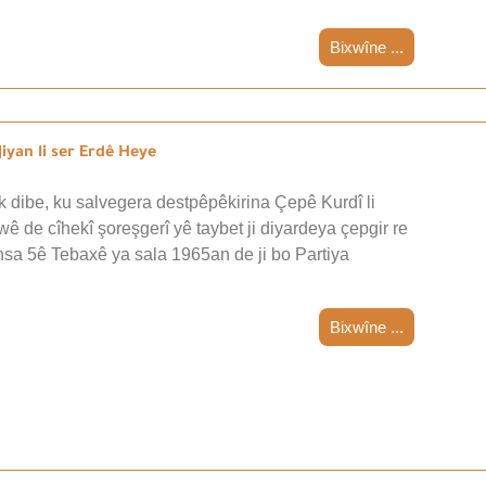
Bixwîne ...
iyan li ser Erdê Heye
 dibe, ku salvegera destpêpêkirina Çepê Kurdî li
wê de cîhekî şoreşgerî yê taybet ji diyardeya çepgir re
nsa 5ê Tebaxê ya sala 1965an de ji bo Partiya
Bixwîne ...