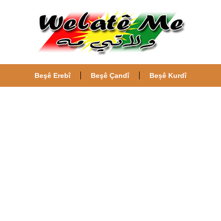
Beşê Erebî
Beşê Çandî
Beșê Kurdî