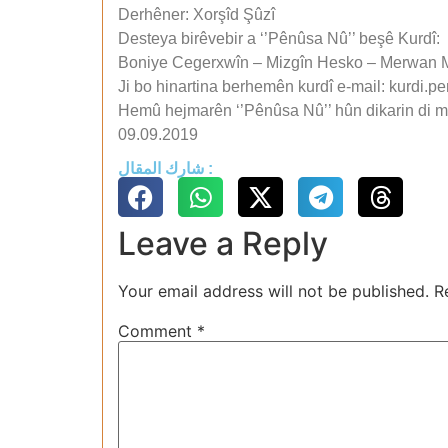
Derhêner: Xorşîd Şûzî
Desteya birêvebir a ‘’Pênûsa Nû’’ beşê Kurdî:
Boniye Cegerxwîn – Mizgîn Hesko – Merwan Mi
Ji bo hinartina berhemên kurdî e-mail: kurdi
Hemû hejmarên ‘’Pênûsa Nû’’ hûn dikarin di 
09.09.2019
شارك المقال :
Leave a Reply
Your email address will not be published.
R
Comment
*