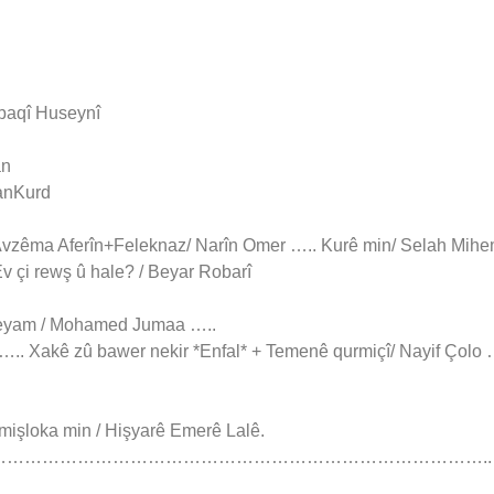
lbaqî Huseynî
an
CanKurd
. Avzêma Aferîn+Feleknaz/ Narîn Omer ….. Kurê min/ Selah Mih
v çi rewş û hale? / Beyar Robarî
 Peyam / Mohamed Jumaa …..
….. Xakê zû bawer nekir *Enfal* + Temenê qurmiçî/ Nayif Çolo 
işloka min / Hişyarê Emerê Lalê.
………………………………………………………………………..