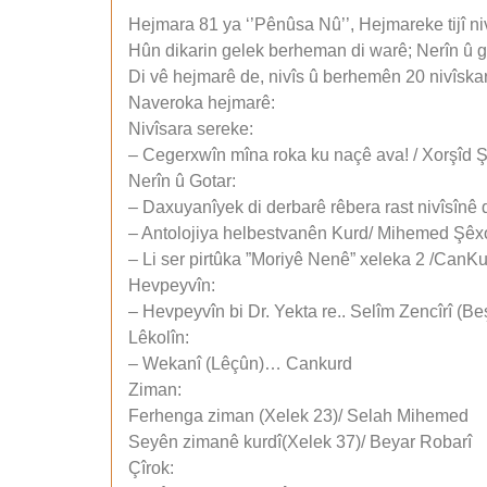
Hejmara 81 ya ‘’Pênûsa Nû’’, Hejmareke tijî n
Hûn dikarin gelek berheman di warê; Nerîn û go
Di vê hejmarê de, nivîs û berhemên 20 nivîska
Naveroka hejmarê:
Nivîsara sereke:
– Cegerxwîn mîna roka ku naçê ava! / Xorşîd Ş
Nerîn û Gotar:
– Daxuyanîyek di derbarê rêbera rast nivîsînê
– Antolojiya helbestvanên Kurd/ Mihemed Şêx
– Li ser pirtûka ”Moriyê Nenê” xeleka 2 /CanK
Hevpeyvîn:
– Hevpeyvîn bi Dr. Yekta re.. Selîm Zencîrî (Be
Lêkolîn:
– Wekanî (Lêçûn)… Cankurd
Ziman:
Ferhenga ziman (Xelek 23)/ Selah Mihemed
Seyên zimanê kurdî(Xelek 37)/ Beyar Robarî
Çîrok: