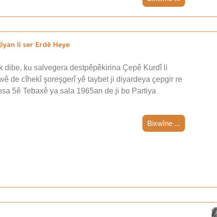
iyan li ser Erdê Heye
 dibe, ku salvegera destpêpêkirina Çepê Kurdî li
wê de cîhekî şoreşgerî yê taybet ji diyardeya çepgir re
nsa 5ê Tebaxê ya sala 1965an de ji bo Partiya
Bixwîne ...