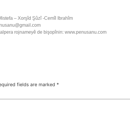
stefa – Xorşîd Şûzî -Cemîl Ibrahîm
.penusanu@gmail.com
malpera rojnameyê de bişopînin: www.penusanu.com
equired fields are marked
*