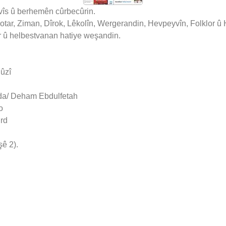
ivîs û berhemên cûrbecûrin.
tar, Ziman, Dîrok, Lêkolîn, Wergerandin, Hevpeyvîn, Folklor û H
r û helbestvanan hatiye weşandin.
ûzî
 da/ Deham Ebdulfetah
o
urd
şê 2).