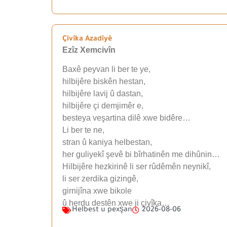
Çivîka Azadiyê
Ezîz Xemcivîn
Baxê peyvan li ber te ye,
hilbijêre biskên hestan,
hilbijêre lavij û dastan,
hilbijêre çi demjimêr e,
besteya veşartina dilê xwe bidêre…
Li ber te ne,
stran û kaniya helbestan,
her guliyekî şevê bi bîrhatinên me dihûnin…
Hilbijêre hezkirinê li ser rûdêmên neynikî,
li ser zerdika gizingê,
girnijîna xwe bikole
û herdu destên xwe ji çivîka…
Helbest u pexşan
2026-08-06