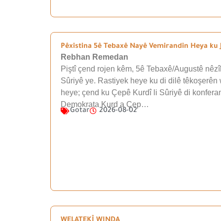
Pêxistina 5ê Tebaxê Nayê Vemirandin Heya ku J
Rebhan Remedan
Piştî çend rojen kêm, 5ê Tebaxê/Augustê nêzîk
Sûriyê ye. Rastiyek heye ku di dilê têkoşerên 
heye; çend ku Çepê Kurdî li Sûriyê di konfera
Demokrata Kurd a Çep…
Gotar
2026-08-02
WELATEKÎ WINDA