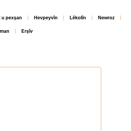
t u pexşan
Hevpeyvîn
Lêkolîn
Newroz
iman
Erşîv