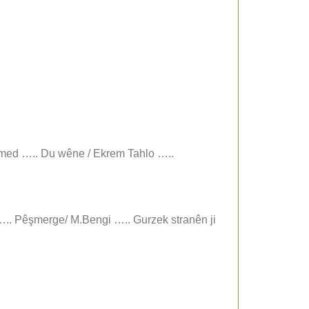
emed ….. Du wêne / Ekrem Tahlo …..
….. Pêşmerge/ M.Bengi ….. Gurzek stranên ji