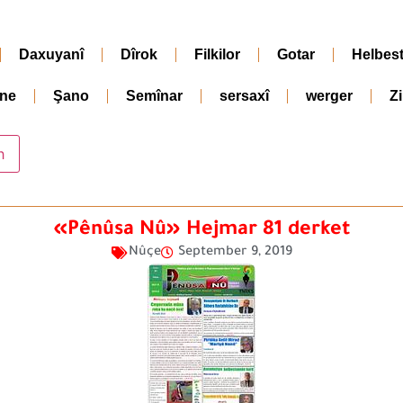
Daxuyanî
Dîrok
Filkilor
Gotar
Helbes
ne
Şano
Semînar
sersaxî
werger
Z
«Pênûsa Nû» Hejmar 81 derket
Nûçe
September 9, 2019