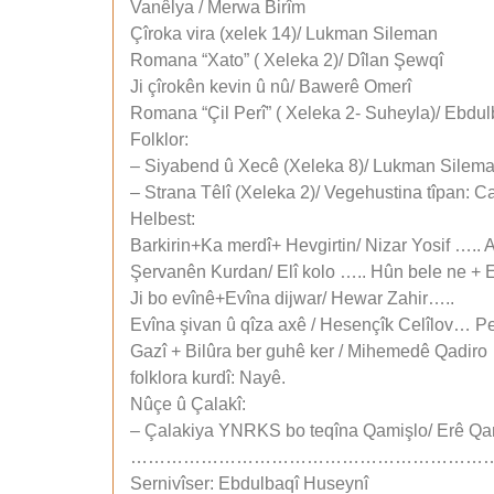
Vanêlya / Merwa Birîm
Çîroka vira (xelek 14)/ Lukman Sileman
Romana “Xato” ( Xeleka 2)/ Dîlan Şewqî
Ji çîrokên kevin û nû/ Bawerê Omerî
Romana “Çil Perî” ( Xeleka 2- Suheyla)/ Ebdu
Folklor:
– Siyabend û Xecê (Xeleka 8)/ Lukman Silem
– Strana Têlî (Xeleka 2)/ Vegehustina tîpan: 
Helbest:
Barkirin+Ka merdî+ Hevgirtin/ Nizar Yosif ….
Şervanên Kurdan/ Elî kolo ….. Hûn bele ne + E
Ji bo evînê+Evîna dijwar/ Hewar Zahir…..
Evîna şivan û qîza axê / Hesençîk Celîlov…
Gazî + Bilûra ber guhê ker / Mihemedê Qadiro 
folklora kurdî: Nayê.
Nûçe û Çalakî:
– Çalakiya YNRKS bo teqîna Qamişlo/ Erê Qam
………………………………………………………
Sernivîser: Ebdulbaqî Huseynî