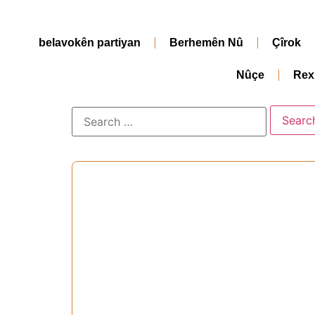
belavokên partiyan
Berhemên Nû
Çîrok
Nûçe
Rex