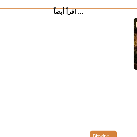
اقرأ أيضاً ...
Bixwîne ...