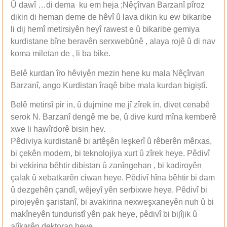
Û dawî …di dema ku em heja ;Nêçîrvan Barzanî pîroz
dikin di heman deme de hêvî û lava dikin ku ew bikaribe
li dij hemî metirsiyên heyî rawest e û bikaribe gemiya
kurdistane bîne beravên serxwebûnê , alaya rojê û di nav
koma miletan de , li ba bike.
Belê kurdan îro hêviyên mezin hene ku mala Nêçîrvan
Barzanî, ango Kurdistan îraqê bibe mala kurdan bigiştî.
Belê metirsî pir in, û dujmine me jî zîrek in, divet cenabê
serok N. Barzanî dengê me be, û dive kurd mîna kemberê
xwe li hawîrdorê bisin hev.
Pêdiviya kurdistanê bi artêşên leşkerî û rêberên mêrxas,
bi çekên modern, bi teknolojiya xurt û zîrek heye. Pêdivî
bi vekirina bêhtir dibistan û zanîngehan , bi kadiroyên
çalak û xebatkarên ciwan heye. Pêdivî hîna bêhtir bi dam
û dezgehên çandî, wêjeyî yên serbixwe heye. Pêdivî bi
pirojeyên şaristanî, bi avakirina nexweşxaneyên nuh û bi
makîneyên tunduristî yên pak heye, pêdivî bi bijîjik û
alîkarên dektoran heye.