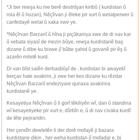
*Ji ber rewşa ku me berê destnîşan kiribû ( kurdistan û
rola êl û hozan), Nêçîrvan ji êleke pir xurt û welatperwer û
canfedayê welat û xaka xwe ye.
*Nêçîrvan Barzanî û hîna ji piçûkaniya xwe de di nav kar
û xebata siyasî de mezin bûye, rewşa kurdistanê baş
dizane û dibe ku bixwe jî bûbe şahid û govanê pir êş û
azarên miletê kurd.
Di van bîst salên derbasbûyî de , kurdistan bi awayekî
berçav hate avakirin, ji xwe her kes dizane ku rêzdar
Nêçîrvan Barzanî endeziyare qunaxa avakirina
kurdistanê ye.
Kesayetiya Nêçîrvan û li gorî têkiliyên wî, dan û standina
wî kesayetiyeke pir xurt e, dûrbîn e, û di nav civaka kurdî
de tête pejirandin.
Her çendîn dewletên li der dorê mofayê ji bazara
kurdistane dikin , her weha kurdistan jî mofadar e, bi