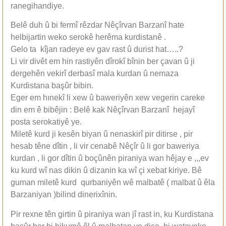
ranegihandiye.
Belê duh û bi fermî rêzdar Nêçîrvan Barzanî hate
helbijartin weko serokê herêma kurdistanê .
Gelo ta kîjan radeye ev gav rast û durist hat…..?
Li vir divêt em hin rastiyên dîrokî bînin ber çavan û ji
dergehên vekirî derbasî mala kurdan û nemaza
Kurdistana başûr bibin.
Eger em hınekî li xew û baweriyên xew vegerin careke
din em ê bibêjin : Belê kak Nêçîrvan Barzanî hejayî
posta serokatiyê ye.
Miletê kurd ji kesên biyan û nenaskirî pir ditirse , pir
hesab têne dîtin , li vir cenabê Nêçîr û li gor baweriya
kurdan , li gor dîtin û boçûnên piraniya wan hêjay e ,,,ev
ku kurd wî nas dikin û dizanin ka wî çi xebat kiriye. Bê
guman miletê kurd qurbaniyên wê malbatê ( malbat û êla
Barzaniyan )bilind dinerixînin.
Pir rexne tên girtin û piraniya wan jî rast in, ku Kurdistana