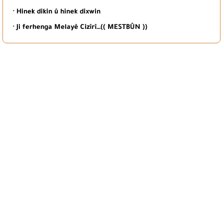
· Hinek dikin û hinek dixwin
· Ji ferhenga Melayê Cizîrî…(( MESTBÛN ))