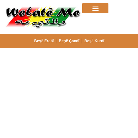
Beşê Erebî
Beşê Çandî
Beșê Kurdî