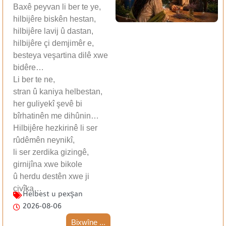
Baxê peyvan li ber te ye,
hilbijêre biskên hestan,
hilbijêre lavij û dastan,
hilbijêre çi demjimêr e,
besteya veşartina dilê xwe
bidêre…
Li ber te ne,
stran û kaniya helbestan,
her guliyekî şevê bi
bîrhatinên me dihûnin…
Hilbijêre hezkirinê li ser
rûdêmên neynikî,
li ser zerdika gizingê,
girnijîna xwe bikole
û herdu destên xwe ji
çivîka…
Helbest u pexşan
2026-08-06
Bixwîne ...