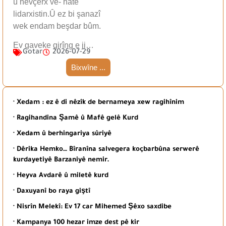
û hevçerx ve- hate
lidarxistin.Û ez bi şanazî
wek endam beşdar bûm.
Ev gaveke girîng e ji…
Gotar
2026-07-29
Bixwîne ...
· Xedam : ez ê di nêzîk de bernameya xew ragihînim
· Ragihandina Şamê û Mafê gelê Kurd
· Xedam û berhingariya sûriyê
· Dêrika Hemko… Bîranîna salvegera koçbarbûna serwerê
kurdayetiyê Barzaniyê nemir.
· Heyva Avdarê û miletê kurd
· Daxuyanî bo raya giştî
· Nisrîn Melekî: Ev 17 car Mihemed Şêxo saxdibe
· Kampanya 100 hezar imze dest pê kir