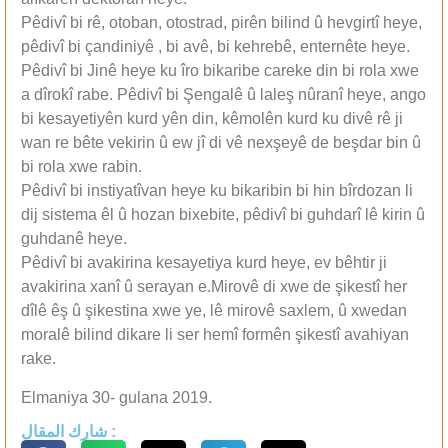
Pêdivî bi rê, otoban, otostrad, pirên bilind û hevgirtî heye,
pêdivî bi çandiniyê , bi avê, bi kehrebê, enternête heye.
Pêdivî bi Jinê heye ku îro bikaribe careke din bi rola xwe
a dîrokî rabe. Pêdivî bi Şengalê û laleş nûranî heye, ango
bi kesayetiyên kurd yên din, kêmolên kurd ku divê rê ji
wan re bête vekirin û ew jî di vê nexşeyê de beşdar bin û
bi rola xwe rabin.
Pêdivî bi instiyatîvan heye ku bikaribin bi hin bîrdozan li
dij sistema êl û hozan bixebite, pêdivî bi guhdarî lê kirin û
guhdanê heye.
Pêdivî bi avakirina kesayetiya kurd heye, ev bêhtir ji
avakirina xanî û serayan e.Mirovê di xwe de şikestî her
dîlê êş û şikestina xwe ye, lê mirovê saxlem, û xwedan
moralê bilind dikare li ser hemî formên şikestî avahiyan
rake.
Elmaniya 30- gulana 2019.
شارك المقال :