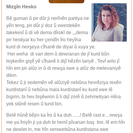
Mizgîn Hesko
Bê guman û pir dûr ji nerînên partiya ne
yên teng, pir dûr ji doz û xwestekên
takekesî û di vê dema dîrokî de ,,,dema
pir hestiyar ku her çendîn îro heyîna
kurd di nexşeya cîhanê de diyar û xuya ye.
Her weha di van dem û dewranan de jî kurd bûn
leşkerên giştî yê cîhanê li dijî hêzên tariyê . Tevî wilo jî
hîn em pir alûz in û di rewşa xwe a alûz de melevaniyê
dikin.
Tekez û ji sedemên vê alûziyê nebûna hevrêziya rexên
kurdistanî û nebûna mala kurdistanî ku kurd xwe lê
bigirin, bi hev bişêwirin û li dijî zorê û zehmetiyan mîna
yek stûnê resen û tund bin.
Belê hûnê bêjin ka îro û ka duh …..! Belê rast e…rewşa
me ya îroyîn ji ya duh bi hemî pîvanan baş tire, lê em hîn
ne dewlet in, me hîn serxwebûna kurdistana xwe