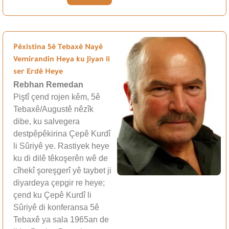
Pêxistina 5ê Tebaxê Nayê
Vemirandin Heya ku Jiyan li
ser Erdê Heye
Rebhan Remedan
Piştî çend rojen kêm, 5ê
Tebaxê/Augustê nêzîk
dibe, ku salvegera
destpêpêkirina Çepê Kurdî
li Sûriyê ye. Rastiyek heye
ku di dilê têkoşerên wê de
cîhekî şoreşgerî yê taybet ji
diyardeya çepgir re heye;
çend ku Çepê Kurdî li
Sûriyê di konferansa 5ê
Tebaxê ya sala 1965an de