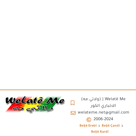
(ولاتي مه) | Welatê Me
الاخباري الكور
welateme.net@gmail.com
2006-2024
Beşê Erebî
Beşê Çandî
Beșê Kurdî