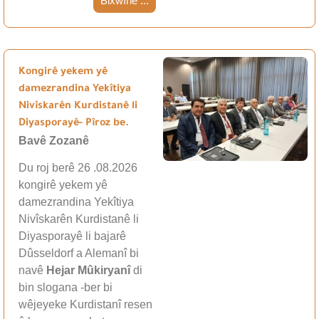
Bixwîne ...
Kongirê yekem yê
damezrandina Yekîtiya
Nivîskarên Kurdistanê li
Diyasporayê- Pîroz be.
Bavê Zozanê
Du roj berê 26 .08.2026
kongirê yekem yê
damezrandina Yekîtiya
Nivîskarên Kurdistanê li
Diyasporayê li bajarê
Dûsseldorf a Alemanî bi
navê
Hejar Mûkiryanî
di
bin slogana -ber bi
wêjeyeke Kurdistanî resen