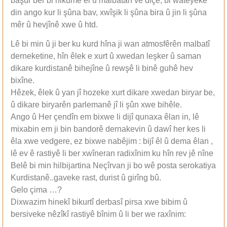
başûr ber bi hikumê êl û malbatan ve diçe, bi wateyeke
din ango kur li şûna bav, xwîşik li şûna bira û jin li şûna
mêr û hevjînê xwe û htd.
Lê bi min û ji ber ku kurd hîna ji wan atmosfêrên malbatî
derneketine, hîn êlek e xurt û xwedan leşker û saman
dikare kurdistanê bihejîne û rewşê li binê guhê hev
bixîne.
Hêzek, êlek û yan jî hozeke xurt dikare xwedan biryar be,
û dikare biryarên parlemanê jî li şûn xwe bihêle.
Ango û Her çendîn em bixwe li dijî qunaxa êlan in, lê
mixabin em ji bin bandorê dernakevin û dawî her kes li
êla xwe vedgere, ez bixwe nabêjim : bijî êl û dema êlan ,
lê ev ê rastiyê li ber xwîneran radixînim ku hîn rev jê nîne
Belê bi min hilbijartina Neçîrvan ji bo wê posta serokatiya
Kurdistanê..gaveke rast, durist û girîng bû.
Gelo çima …?
Dixwazim hinekî bikurtî derbasî pirsa xwe bibim û
bersiveke nêzîkî rastiyê bînim û li ber we raxînim: