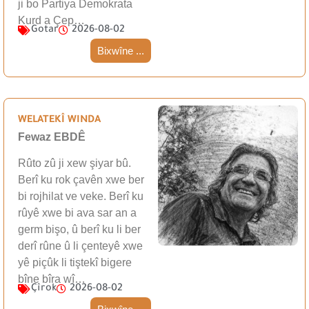
ji bo Partiya Demokrata
Kurd a Çep…
Gotar
2026-08-02
Bixwîne ...
WELATEKÎ WINDA
Fewaz EBDÊ
Rûto zû ji xew şiyar bû.
Berî ku rok çavên xwe ber
bi rojhilat ve veke. Berî ku
rûyê xwe bi ava sar an a
germ bişo, û berî ku li ber
derî rûne û li çenteyê xwe
yê piçûk li tiştekî bigere
bîne bîra wî…
Çîrok
2026-08-02