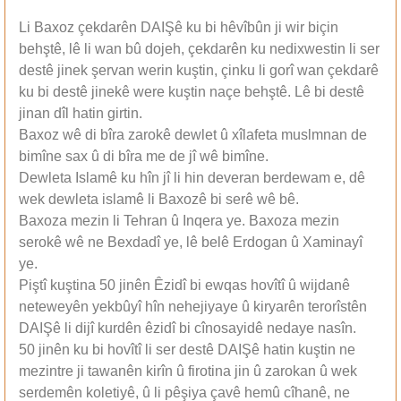
Li Baxoz çekdarên DAIŞê ku bi hêvîbûn ji wir biçin
behştê, lê li wan bû dojeh, çekdarên ku nedixwestin li ser
destê jinek şervan werin kuştin, çinku li gorî wan çekdarê
ku bi destê jinekê were kuştin naçe behştê. Lê bi destê
jinan dîl hatin girtin.
Baxoz wê di bîra zarokê dewlet û xîlafeta muslmnan de
bimîne sax û di bîra me de jî wê bimîne.
Dewleta Islamê ku hîn jî li hin deveran berdewam e, dê
wek dewleta islamê li Baxozê bi serê wê bê.
Baxoza mezin li Tehran û Inqera ye. Baxoza mezin
serokê wê ne Bexdadî ye, lê belê Erdogan û Xaminayî
ye.
Piştî kuştina 50 jinên Êzidî bi ewqas hovîtî û wijdanê
neteweyên yekbûyî hîn nehejiyaye û kiryarên terorîstên
DAIŞê li dijî kurdên êzidî bi cînosayidê nedaye nasîn.
50 jinên ku bi hovîtî li ser destê DAIŞê hatin kuştin ne
mezintre ji tawanên kirîn û firotina jin û zarokan û wek
serdemên koletiyê, û li pêşiya çavê hemû cîhanê, ne