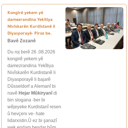
Kongirê yekem yê
damezrandina Yekîtiya
Nivîskarên Kurdistanê li
Diyasporayê- Pîroz be.
Bavê Zozanê
Du roj berê 26 .08.2026
kongirê yekem yê
damezrandina Yekîtiya
Nivîskarên Kurdistanê li
Diyasporayê li bajarê
Dûsseldorf a Alemanî bi
navê
Hejar Mûkiryanî
di
bin slogana -ber bi
wêjeyeke Kurdistanî resen
û hevçerx ve- hate
lidarxistin.Û ez bi şanazî
wek endam beşdar bûm.