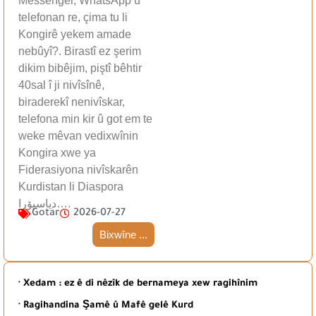
Messenger, WhatsApp û
telefonan re, çima tu li
Kongirê yekem amade
nebûyî?. Birastî ez şerim
dikim bibêjim, piştî bêhtir
40sal î ji nivîsînê,
biraderekî nenivîskar,
telefona min kir û got em te
weke mêvan vedixwînin
Kongira xwe ya
Fiderasiyona nivîskarên
Kurdistan li Diaspora
دیاسپۆرا….
Gotar
2026-07-27
Bixwîne ...
· Xedam : ez ê di nêzîk de bernameya xew ragihînim
· Ragihandina Şamê û Mafê gelê Kurd