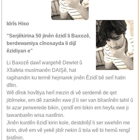
Idrîs Hiso
“Serjêkirina 50 jinên êzidî li Baxozê,
berdewamiya cînosayda li dijî
êzidiyan e”
Li Baxozê dawî wargehê Dewlet û
Xîlafeta muslmanên DAIŞê, hat
ragihandin ku termê hejmarek jinên Êzidî bê serî hatin
dîtin.
Wê dîrok hovîtiya herî mezin di vê serdemê de qet
jibîrneke, em dê zarokên xwe jî li ser van bîranînên tahil û
bi azar perwerede bikin, çendî em bikin em heyfa xwe ji
tawanbarên wisa nastînin.
Jinên kurdên êzidî kirin kole, destdirêjî li ser xwehên me
kirin, divê em vê yekê jibîr nekin û tola wê bi hemû rengî
bistînin.