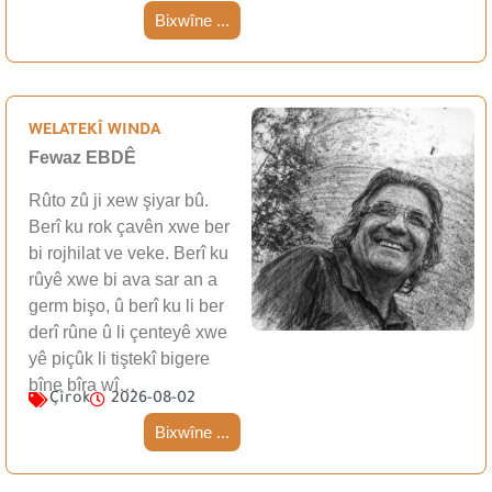
Bixwîne ...
WELATEKÎ WINDA
Fewaz EBDÊ
Rûto zû ji xew şiyar bû.
Berî ku rok çavên xwe ber
bi rojhilat ve veke. Berî ku
rûyê xwe bi ava sar an a
germ bişo, û berî ku li ber
derî rûne û li çenteyê xwe
yê piçûk li tiştekî bigere
bîne bîra wî…
Çîrok
2026-08-02
Bixwîne ...