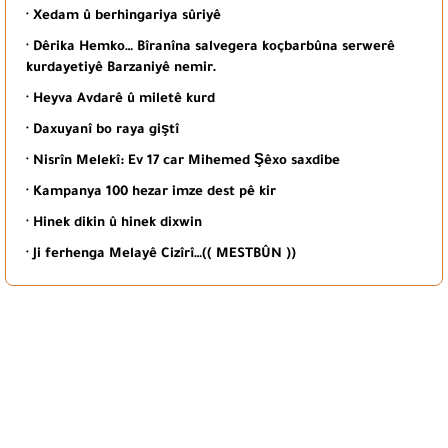
· Xedam û berhingariya sûriyê
· Dêrika Hemko… Bîranîna salvegera koçbarbûna serwerê
kurdayetiyê Barzaniyê nemir.
· Heyva Avdarê û miletê kurd
· Daxuyanî bo raya giştî
· Nisrîn Melekî: Ev 17 car Mihemed Şêxo saxdibe
· Kampanya 100 hezar imze dest pê kir
· Hinek dikin û hinek dixwin
· Ji ferhenga Melayê Cizîrî…(( MESTBÛN ))