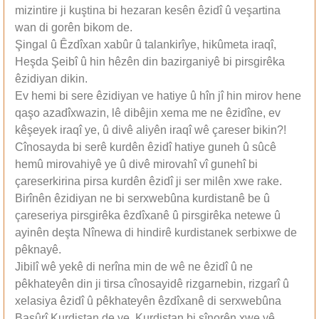
mizintire ji kuştina bi hezaran kesên êzidî û veşartina
wan di gorên bikom de.
Şingal û Êzdîxan xabûr û talankirîye, hikûmeta iraqî,
Heşda Şeibî û hin hêzên din bazirganiyê bi pirsgirêka
êzidiyan dikin.
Ev hemi bi sere êzidiyan ve hatiye û hîn jî hin mirov hene
qaşo azadîxwazin, lê dibêjin xema me ne êzidîne, ev
kêşeyek iraqî ye, û divê aliyên iraqî wê çareser bikin?!
Cînosayda bi serê kurdên êzidî hatiye guneh û sûcê
hemû mirovahiyê ye û divê mirovahî vî gunehî bi
çareserkirina pirsa kurdên êzidî ji ser milên xwe rake.
Birînên êzidiyan ne bi serxwebûna kurdistanê be û
çareseriya pirsgirêka êzdîxanê û pirsgirêka netewe û
ayinên deşta Nînewa di hindirê kurdistanek serbixwe de
pêknayê.
Jibilî wê yekê di nerîna min de wê ne êzidî û ne
pêkhateyên din ji tirsa cînosayidê rizgarnebin, rizgarî û
xelasiya êzidî û pêkhateyên êzdîxanê di serxwebûna
Başûrî Kurdistan de ye, Kurdistan bi sînorên xwe yê