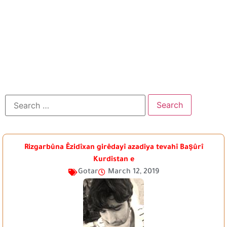
Rizgarbûna Êzidîxan girêdayî azadiya tevahî Başûrî
Kurdistan e
Gotar
March 12, 2019