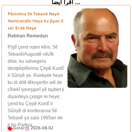
اقرأ أيضاً ...
Pêxistina 5ê Tebaxê Nayê
Vemirandin Heya ku Jiyan li
ser Erdê Heye
Rebhan Remedan
Piştî çend rojen kêm, 5ê
Tebaxê/Augustê nêzîk
dibe, ku salvegera
destpêpêkirina Çepê Kurdî
li Sûriyê ye. Rastiyek heye
ku di dilê têkoşerên wê de
cîhekî şoreşgerî yê taybet ji
diyardeya çepgir re heye;
çend ku Çepê Kurdî li
Sûriyê di konferansa 5ê
Tebaxê ya sala 1965an de
ji bo Partiya…
Gotar
2026-08-02