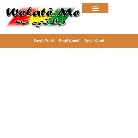
Beşê Erebî
Beşê Çandî
Beșê Kurdî