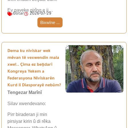
Ev gaveke girîng e ji…
Gotar
2026-07-29
Bixwîne ...
Dema ku nivîskar wek
mêvan tê vexwendin mala
xwe!.. Çima ez beşdarî
Kongreya Yekem a
Federasyona Nivîskarên
Kurd li Diasporayê nebûm?
Tengezar Marînî
Silav xwendevano:
Pirr biraderan ji min
pirsiyar kirin û di rêka