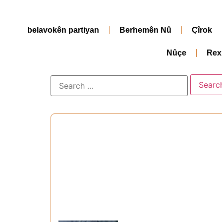
belavokên partiyan
Berhemên Nû
Çîrok
Nûçe
Rex