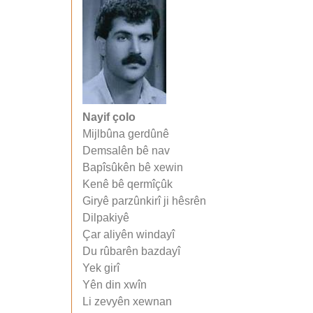
Nayif çolo
Mijlbûna gerdûnê
Demsalên bê nav
Bapîsûkên bê xewin
Kenê bê qermîçûk
Giryê parzûnkirî ji hêsrên
Dilpakiyê
Çar aliyên windayî
Du rûbarên bazdayî
Yek girî
Yên din xwîn
Li zevyên xewnan