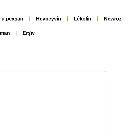
t u pexşan
Hevpeyvîn
Lêkolîn
Newroz
iman
Erşîv