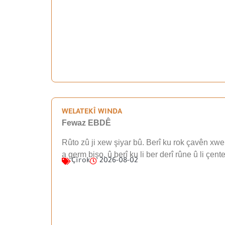
WELATEKÎ WINDA
Fewaz EBDÊ
Rûto zû ji xew şiyar bû. Berî ku rok çavên xwe 
a germ bişo, û berî ku li ber derî rûne û li çen
Çîrok
2026-08-02