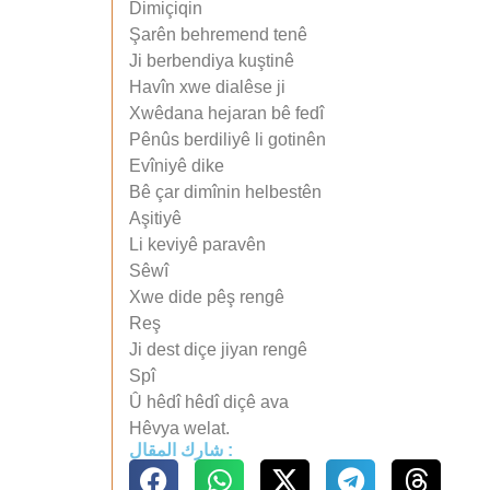
Dimiçiqin
Şarên behremend tenê
Ji berbendiya kuştinê
Havîn xwe dialêse ji
Xwêdana hejaran bê fedî
Pênûs berdiliyê li gotinên
Evîniyê dike
Bê çar dimînin helbestên
Aşitiyê
Li keviyê paravên
Sêwî
Xwe dide pêş rengê
Reş
Ji dest diçe jiyan rengê
Spî
Û hêdî hêdî diçê ava
Hêvya welat.
شارك المقال :