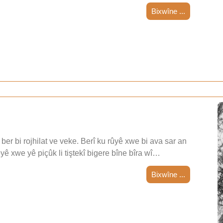
Bixwîne ...
ber bi rojhilat ve veke. Berî ku rûyê xwe bi ava sar an
teyê xwe yê piçûk li tiştekî bigere bîne bîra wî…
Bixwîne ...