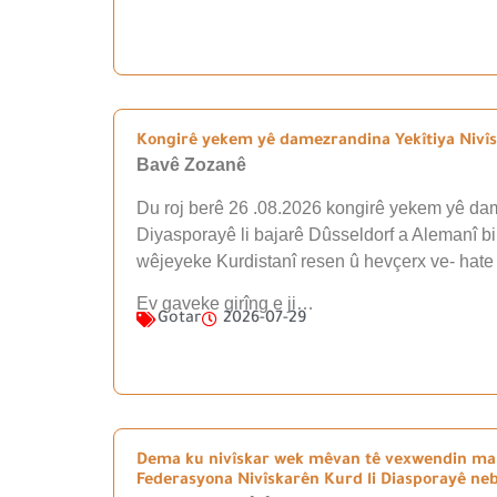
Kongirê yekem yê damezrandina Yekîtiya Nivîsk
Bavê Zozanê
Du roj berê 26 .08.2026 kongirê yekem yê dam
Diyasporayê li bajarê Dûsseldorf a Alemanî b
wêjeyeke Kurdistanî resen û hevçerx ve- hate
Ev gaveke girîng e ji…
Gotar
2026-07-29
Dema ku nivîskar wek mêvan tê vexwendin mal
Federasyona Nivîskarên Kurd li Diasporayê n