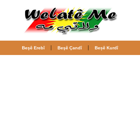
Beşê Erebî
Beşê Çandî
Beșê Kurdî