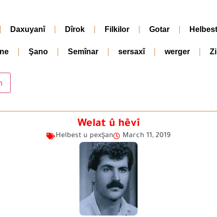
Daxuyanî
Dîrok
Filkilor
Gotar
Helbes
ne
Şano
Semînar
sersaxî
werger
Z
Welat û hêvî
Helbest u pexşan
March 11, 2019