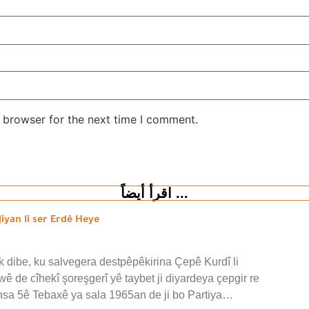
 browser for the next time I comment.
اقرأ أيضاً ...
iyan li ser Erdê Heye
 dibe, ku salvegera destpêpêkirina Çepê Kurdî li
wê de cîhekî şoreşgerî yê taybet ji diyardeya çepgir re
ansa 5ê Tebaxê ya sala 1965an de ji bo Partiya…