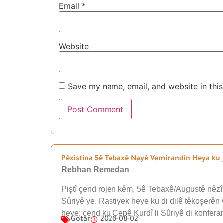
Email
*
Website
Save my name, email, and website in this
Pêxistina 5ê Tebaxê Nayê Vemirandin Heya ku J
Rebhan Remedan
Piştî çend rojen kêm, 5ê Tebaxê/Augustê nêzîk
Sûriyê ye. Rastiyek heye ku di dilê têkoşerên 
heye; çend ku Çepê Kurdî li Sûriyê di konfer
Gotar
2026-08-02