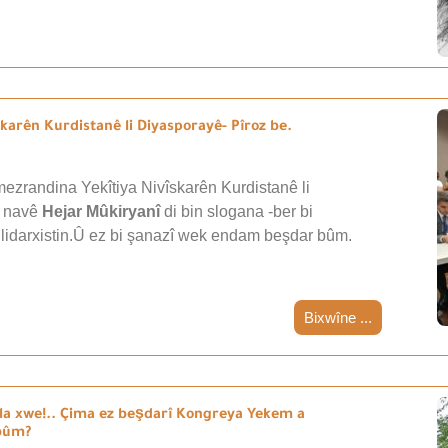
arên Kurdistanê li Diyasporayê- Pîroz be.
ezrandina Yekîtiya Nivîskarên Kurdistanê li
i navê
Hejar Mûkiryanî
di bin slogana -ber bi
 lidarxistin.Û ez bi şanazî wek endam beşdar bûm.
Bixwîne ...
a xwe!.. Çima ez beşdarî Kongreya Yekem a
ebûm?