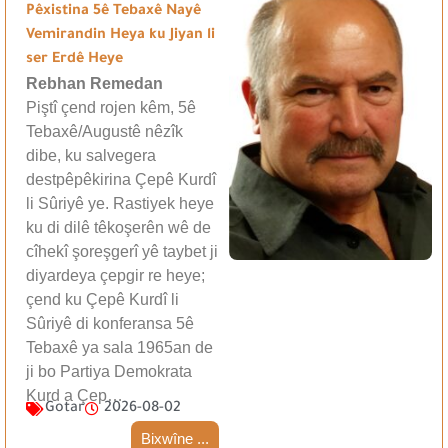
Pêxistina 5ê Tebaxê Nayê
Vemirandin Heya ku Jiyan li
ser Erdê Heye
Rebhan Remedan
Piştî çend rojen kêm, 5ê
Tebaxê/Augustê nêzîk
dibe, ku salvegera
destpêpêkirina Çepê Kurdî
li Sûriyê ye. Rastiyek heye
ku di dilê têkoşerên wê de
cîhekî şoreşgerî yê taybet ji
diyardeya çepgir re heye;
çend ku Çepê Kurdî li
Sûriyê di konferansa 5ê
Tebaxê ya sala 1965an de
ji bo Partiya Demokrata
Kurd a Çep…
Gotar
2026-08-02
Bixwîne ...