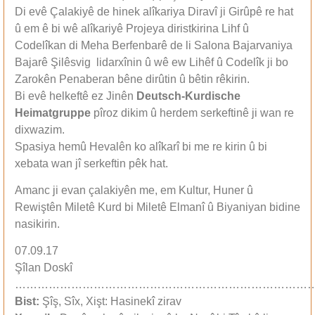
Di evê Çalakiyê de hinek alîkariya Diravî ji Girûpê re hat
û em ê bi wê alîkariyê Projeya diristkirina Lihf û
Codelîkan di Meha Berfenbarê de li Salona Bajarvaniya
Bajarê Şilêsvig lidarxînin û wê ew Lihêf û Codelîk ji bo
Zarokên Penaberan bêne dirûtin û bêtin rêkirin.
Bi evê helkeftê ez Jinên
Deutsch-Kurdische
Heimatgruppe
pîroz dikim û herdem serkeftinê ji wan re
dixwazim.
Spasiya hemû Hevalên ko alîkarî bi me re kirin û bi
xebata wan jî serkeftin pêk hat.
Amanc ji evan çalakiyên me, em Kultur, Huner û
Rewiştên Miletê Kurd bi Miletê Elmanî û Biyaniyan bidine
nasikirin.
07.09.17
Şîlan Doskî
……………………………………………………………………
Bist:
Şîş, Sîx, Xişt: Hasinekî zirav