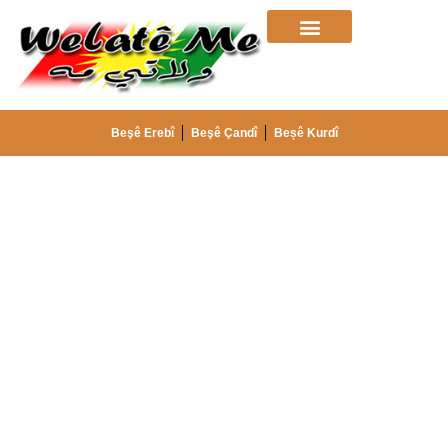
Beşê Erebî
Beşê Çandî
Beșê Kurdî