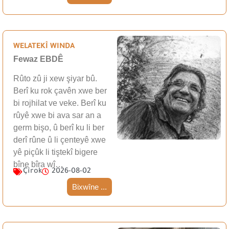
WELATEKÎ WINDA
Fewaz EBDÊ
Rûto zû ji xew şiyar bû.
Berî ku rok çavên xwe ber
bi rojhilat ve veke. Berî ku
rûyê xwe bi ava sar an a
germ bişo, û berî ku li ber
derî rûne û li çenteyê xwe
yê piçûk li tiştekî bigere
bîne bîra wî…
Çîrok
2026-08-02
Bixwîne ...