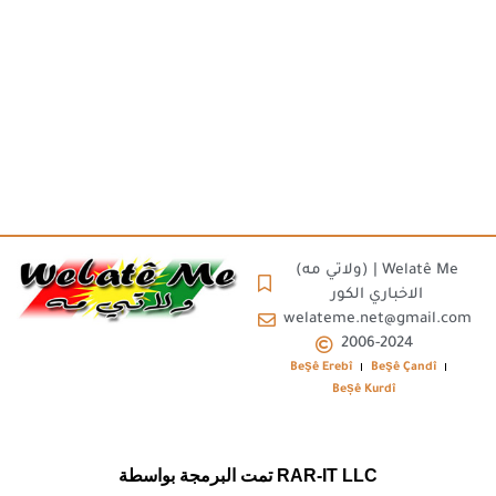
(ولاتي مه) | Welatê Me
الاخباري الكور
welateme.net@gmail.com
2006-2024
Beşê Erebî
Beşê Çandî
Beșê Kurdî
تمت البرمجة بواسطة RAR-IT LLC