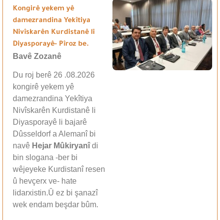
Kongirê yekem yê
damezrandina Yekîtiya
Nivîskarên Kurdistanê li
Diyasporayê- Pîroz be.
Bavê Zozanê
Du roj berê 26 .08.2026
kongirê yekem yê
damezrandina Yekîtiya
Nivîskarên Kurdistanê li
Diyasporayê li bajarê
Dûsseldorf a Alemanî bi
navê
Hejar Mûkiryanî
di
bin slogana -ber bi
wêjeyeke Kurdistanî resen
û hevçerx ve- hate
lidarxistin.Û ez bi şanazî
wek endam beşdar bûm.