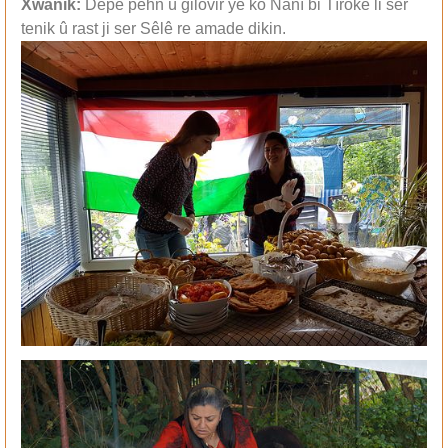
Xwanik:
Depê pehn û gilovir yê ko Nanî bi Tîrokê li ser
tenik û rast ji ser Sêlê re amade dikin.