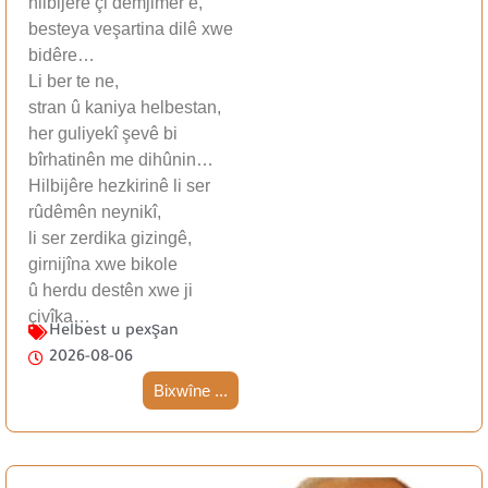
hilbijêre çi demjimêr e,
besteya veşartina dilê xwe
bidêre…
Li ber te ne,
stran û kaniya helbestan,
her guliyekî şevê bi
bîrhatinên me dihûnin…
Hilbijêre hezkirinê li ser
rûdêmên neynikî,
li ser zerdika gizingê,
girnijîna xwe bikole
û herdu destên xwe ji
çivîka…
Helbest u pexşan
2026-08-06
Bixwîne ...