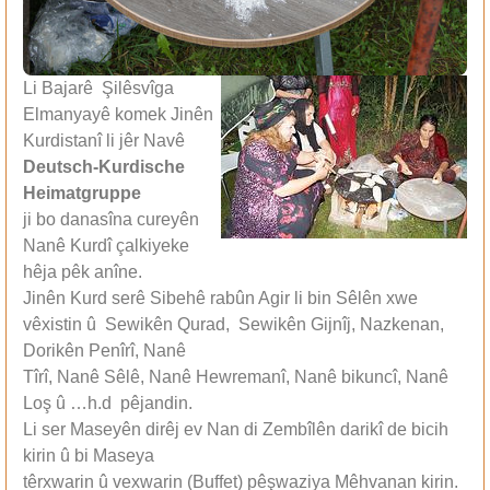
Li Bajarê Şilêsvîga
Elmanyayê komek Jinên
Kurdistanî li jêr Navê
Deutsch-Kurdische
Heimatgruppe
ji bo danasîna cureyên
Nanê Kurdî çalkiyeke
hêja pêk anîne.
Jinên Kurd serê Sibehê rabûn Agir li bin Sêlên xwe
vêxistin û Sewikên Qurad, Sewikên Gijnîj, Nazkenan,
Dorikên Penîrî, Nanê
Tîrî, Nanê Sêlê, Nanê Hewremanî, Nanê bikuncî, Nanê
Loş û …h.d pêjandin.
Li ser Maseyên dirêj ev Nan di Zembîlên darikî de bicih
kirin û bi Maseya
têrxwarin û vexwarin (Buffet) pêşwaziya Mêhvanan kirin.