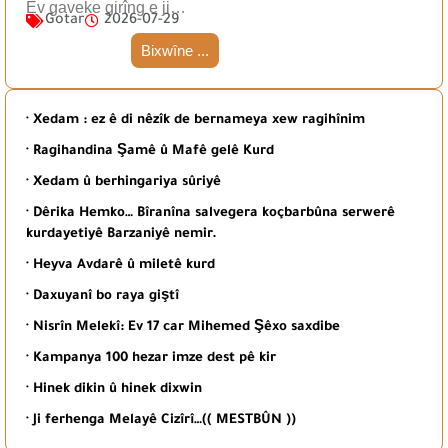
Ev gaveke girîng e ji…
Gotar
2026-07-29
Bixwîne ...
· Xedam : ez ê di nêzîk de bernameya xew ragihînim
· Ragihandina Şamê û Mafê gelê Kurd
· Xedam û berhingariya sûriyê
· Dêrika Hemko… Bîranîna salvegera koçbarbûna serwerê
kurdayetiyê Barzaniyê nemir.
· Heyva Avdarê û miletê kurd
· Daxuyanî bo raya giştî
· Nisrîn Melekî: Ev 17 car Mihemed Şêxo saxdibe
· Kampanya 100 hezar imze dest pê kir
· Hinek dikin û hinek dixwin
· Ji ferhenga Melayê Cizîrî…(( MESTBÛN ))