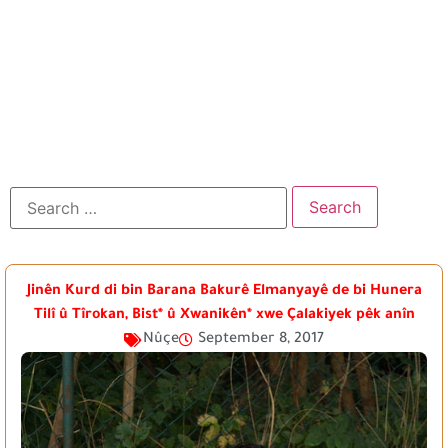
Jinên Kurd di bin Barana Bakurê Elmanyayê de bi Hunera
Tilî û Tîrokan, Bist* û Xwanikên* xwe Çalakiyek pêk anîn
Nûçe
September 8, 2017