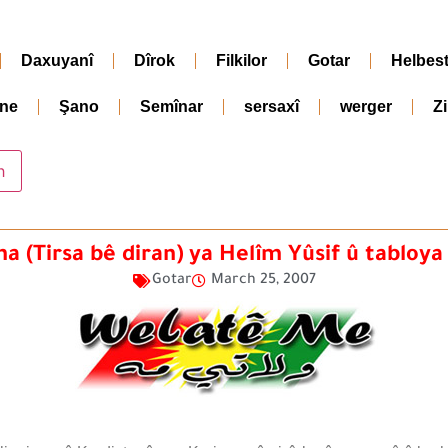
Daxuyanî
Dîrok
Filkilor
Gotar
Helbes
ne
Şano
Semînar
sersaxî
werger
Z
 (Tirsa bê diran) ya Helîm Yûsif û tabloya 
Gotar
March 25, 2007