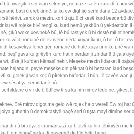
rî bû, xweşik li ser wan sekiniye, nemaze salên zaroktî û pey wê
û ramanê basî û erebkirinê, ta ku ew dighijê serhildana 12 avda
rsê hêrivî, zarok û mezin, xort û qîz û çi kesê kurd beşdarbû di
ir ku wê rojeke bivî rengî ku kurd hemû yekbûn û yekdestbûn li di
dnê, çikû weke xewnekê bû, lê bû rastiyek û bi destê millet hemi
 ber ku wî di romanê de ev wene neda xuyanîkirin, û her û her ew 
an di kesayetiya lehengên romanê de hate xuyakirin ku pirê wan
and, pêşî gava ku girtiyên kurd hatin berdan ji zindanê û çalaki
 wî, dîse jî kurdan kêmasî nekir. Meşeke mezin lidarket li bajar
ê hate hejandin, peyre meşeke din pêkhat û bi hezaran kurd beşd
evlî ku gelek ji wan keç û pîrekan birîndar jî bûn, lê çavên wan ji k
 ew sêsaliya serhildanê bû.
erhildanê û vir de û êdî ew tirsa ku hin mirov têde ne, şikest û 
wekhev. Erê mirov digot ma gelo wê rojek halo were!! Ew roj hat û
pêvejoiya guhertin û demokrasiyê naçê serî û tişta mayî dimîne ser 
nandin û bi xeyalek romansazî xurt, tevlî ku hin têbîniyên me li
ke û em bihêvî ne ku di paşerojê de hîn bêtir hebe.