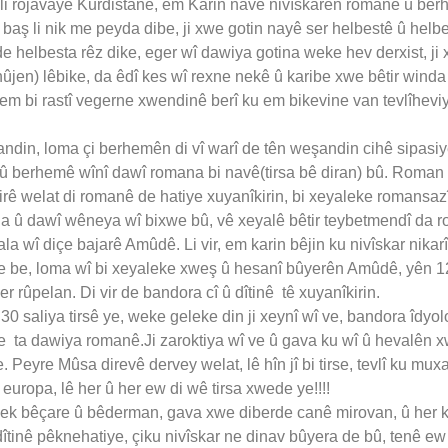
li rojavayê Kurdistanê, em Karin navê nivîskarên romanê û berhe
 baş li nik me peyda dibe, ji xwe gotin nayê ser helbestê û hel
 de helbesta rêz dike, eger wî dawiya gotina weke hev derxist, ji
nûjen) lêbike, da êdî kes wî rexne nekê û karibe xwe bêtir wind
 em bi rastî vegerne xwendinê berî ku em bikevine van tevlîhevi
din, loma çi berhemên di vî warî de tên weşandin cihê sipasiyê 
an û berhemê wînî dawî romana bi navê(tirsa bê diran) bû. Roman
dirê welat di romanê de hatiye xuyanîkirin, bi xeyaleke romansa
da û dawî wêneya wî bixwe bû, vê xeyalê bêtir teybetmendî da 
 wî diçe bajarê Amûdê. Li vir, em karin bêjin ku nivîskar nikarîb
e be, loma wî bi xeyaleke xweş û hesanî bûyerên Amûdê, yên 12
 rûpelan. Di vir de bandora cî û dîtinê tê xuyanîkirin.
30 saliya tirsê ye, weke geleke din ji xeynî wî ve, bandora îdyo
e ta dawiya romanê.Ji zaroktiya wî ve û gava ku wî û hevalên xw
se. Peyre Mûsa direvê dervey welat, lê hîn jî bi tirse, tevlî ku mux
uropa, lê her û her ew di wê tirsa xwede ye!!!!
yek bêçare û bêderman, gava xwe diberde canê mirovan, û her ke
inê pêknehatiye, çiku nivîskar ne dinav bûyera de bû, tenê ew ti