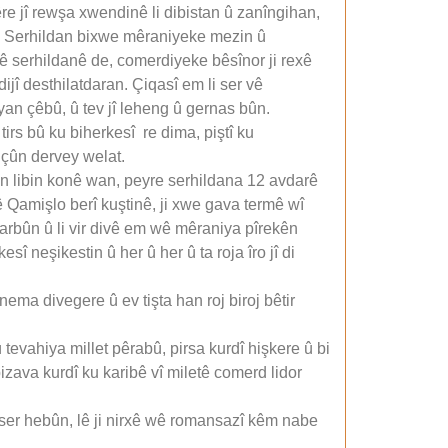
re jî rewşa xwendinê li dibistan û zanîngihan,
rê. Serhildan bixwe mêraniyeke mezin û
vê serhildanê de, comerdiyeke bêsînor ji rexê
jî desthilatdaran. Çiqasî em li ser vê
yan çêbû, û tev jî leheng û gernas bûn.
tirs bû ku biherkesî re dima, piştî ku
 çûn dervey welat.
yên libin konê wan, peyre serhildana 12 avdarê
ê Qamişlo berî kuştinê, ji xwe gava termê wî
arbûn û li vir divê em wê mêraniya pîrekên
esî neşikestin û her û her û ta roja îro jî di
nema divegere û ev tişta han roj biroj bêtir
 tevahiya millet pêrabû, pirsa kurdî hişkere û bi
bizava kurdî ku karibê vî miletê comerd lidor
 ser hebûn, lê ji nirxê wê romansazî kêm nabe