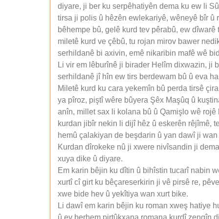
diyare, ji ber ku serpêhatiyên dema ku ew li Sû
tirsa ji polis û hêzên ewlekariyê, wêneyê bîr 
bêhempe bû, gelê kurd tev pêrabû, ew dîwarê ti
miletê kurd ve çêbû, tu rojan mirov bawer nedik
serhildanê bi axivin, emê nikaribin mafê wê bi
Li vir em lêburînê ji birader Helîm dixwazin, ji
serhildanê jî hîn ew tirs berdewam bû û eva h
Miletê kurd ku cara yekemîn bû perda tirsê çir
ya pîroz, piştî wêre bûyera Şêx Maşûq û kuştina
anîn, millet sax li kolana bû û Qamişlo wê roj
kurdan jibîr nekin li dijî hêz û eskerên rêjîmê, t
hemû çalakiyan de beşdarin û yan dawî ji wan
Kurdan dîrokeke nû ji xwere nivîsandin ji dema s
xuya dike û diyare.
Em karin bêjin ku dîtin û bihîstin tucarî nabin 
xurtî cî girt ku bêçareserkirin ji vê pirsê re, 
xwe bide hev û yekîtiya wan xurt bike.
Li dawî em karin bêjin ku roman xweş hatiye hu
û ev berhem pirtûkxana romana kurdî zengîn di