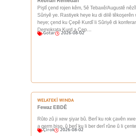
Rebhan Remedan
Piştî çend rojen kêm, 5ê Tebaxê/Augustê nêzîk
Sûriyê ye. Rastiyek heye ku di dilê têkoşerên 
heye; çend ku Çepê Kurdî li Sûriyê di konfera
Demokrata Kurd a Çep…
Gotar
2026-08-02
WELATEKÎ WINDA
Fewaz EBDÊ
Rûto zû ji xew şiyar bû. Berî ku rok çavên xwe 
a germ bişo, û berî ku li ber derî rûne û li çen
Çîrok
2026-08-02