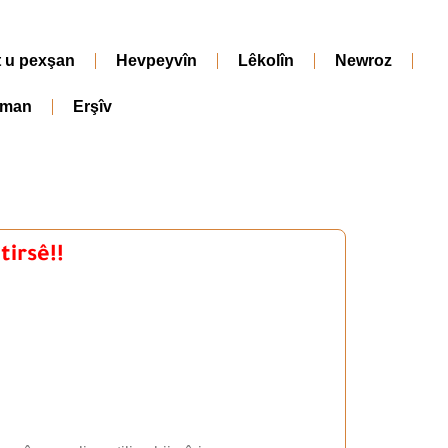
t u pexşan
Hevpeyvîn
Lêkolîn
Newroz
iman
Erşîv
tirsê!!