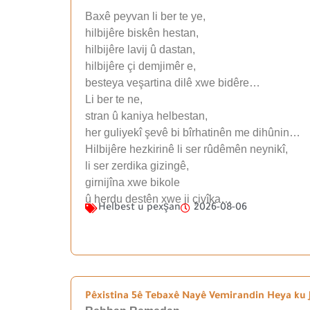
Baxê peyvan li ber te ye,
hilbijêre biskên hestan,
hilbijêre lavij û dastan,
hilbijêre çi demjimêr e,
besteya veşartina dilê xwe bidêre…
Li ber te ne,
stran û kaniya helbestan,
her guliyekî şevê bi bîrhatinên me dihûnin…
Hilbijêre hezkirinê li ser rûdêmên neynikî,
li ser zerdika gizingê,
girnijîna xwe bikole
û herdu destên xwe ji çivîka…
Helbest u pexşan
2026-08-06
Pêxistina 5ê Tebaxê Nayê Vemirandin Heya ku J