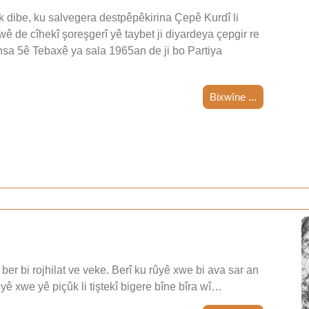
 dibe, ku salvegera destpêpêkirina Çepê Kurdî li
wê de cîhekî şoreşgerî yê taybet ji diyardeya çepgir re
nsa 5ê Tebaxê ya sala 1965an de ji bo Partiya
Bixwîne ...
ber bi rojhilat ve veke. Berî ku rûyê xwe bi ava sar an
teyê xwe yê piçûk li tiştekî bigere bîne bîra wî…