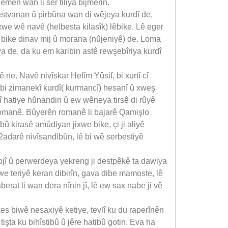
mên wan li ser tiliya bijmêrin.
bestvanan û pirbûna wan di wêjeya kurdî de,
 xwe wê navê (helbesta kilasîk) lêbike. Lê eger
a bike dinav mij û morana (nûjeniyê) de. Loma
ya de, da ku em karibin astê rewşebîriya kurdî
ne. Navê nivîskar Helîm Yûsif, bi xurtî cî
 bi zimanekî kurdî( kurmancî) hesanî û xweş
zî hatiye hûnandin û ew wêneya tirsê di rûyê
romanê. Bûyerên romanê li bajarê Qamişlo
û kirasê amûdiyan jixwe bike, çi ji aliyê
adarê nivîsandibûn, lê bi wê serbestiyê
lojî û perwerdeya yekreng ji destpêkê ta dawiya
e teriyê keran dibirîn, gava dibe mamoste, lê
aberat li wan dera nînin jî, lê ew sax nabe ji vê
s biwê nesaxiyê ketiye, tevlî ku du raperînên
şta ku bihîstibû û jêre hatibû gotin. Eva ha