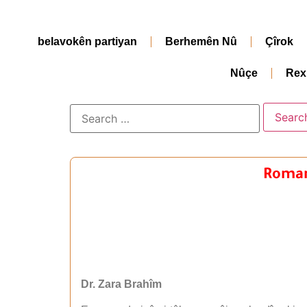
belavokên partiyan
Berhemên Nû
Çîrok
Nûçe
Rex
Romana
Dr. Zara Brahîm