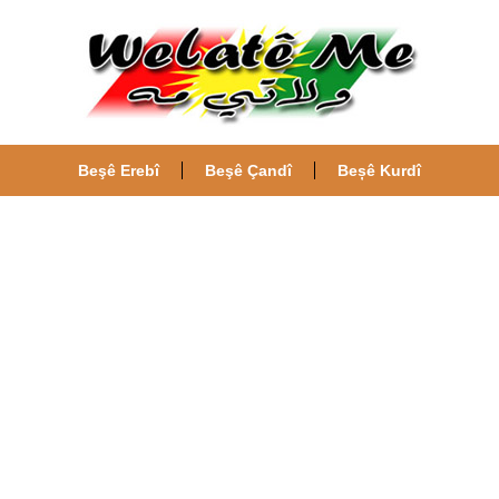
Beşê Erebî
Beşê Çandî
Beșê Kurdî