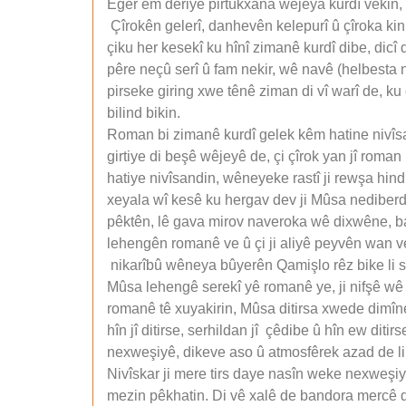
Eger em deriyê pirtûkxana wêjeya kurdî vekin, 
Çîrokên gelerî, danhevên kelepurî û çîroka kin
çiku her kesekî ku hînî zimanê kurdî dibe, dicî
pêre neçû serî û fam nekir, wê navê (helbesta 
pirseke giring xwe tênê ziman di vî warî de, ku
bilind bikin.
Roman bi zimanê kurdî gelek kêm hatine nivîsan
girtiye di beşê wêjeyê de, çi çîrok yan jî rom
hatiye nivîsandin, wêneyeke rastî ji rewşa hin
xeyala wî kesê ku hergav dev ji Mûsa nediber
pêktên, lê gava mirov naveroka wê dixwêne, bala
lehengên romanê ve û çi ji aliyê peyvên wan v
nikarîbû wêneya bûyerên Qamişlo rêz bike li ser
Mûsa lehengê serekî yê romanê ye, ji nifşê wê 
romanê tê xuyakirin, Mûsa ditirsa xwede dimîn
hîn jî ditirse, serhildan jî çêdibe û hîn ew ditir
nexweşiyê, dikeve aso û atmosfêrek azad de li e
Nivîskar ji mere tirs daye nasîn weke nexweşi
mezin pêkhatin. Di vê xalê de bandora mercê dît