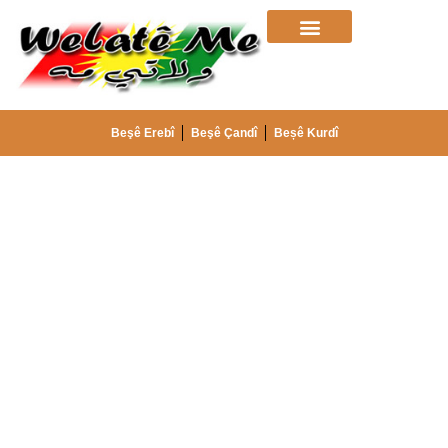
Beşê Erebî
Beşê Çandî
Beșê Kurdî