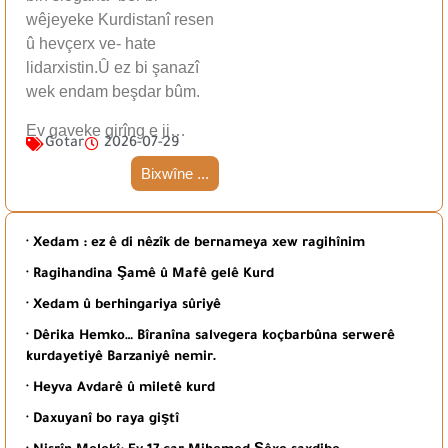
wêjeyeke Kurdistanî resen
û hevçerx ve- hate
lidarxistin.Û ez bi şanazî
wek endam beşdar bûm.
Ev gaveke girîng e ji…
Gotar
2026-07-29
Bixwîne ...
· Xedam : ez ê di nêzîk de bernameya xew ragihînim
· Ragihandina Şamê û Mafê gelê Kurd
· Xedam û berhingariya sûriyê
· Dêrika Hemko… Bîranîna salvegera koçbarbûna serwerê
kurdayetiyê Barzaniyê nemir.
· Heyva Avdarê û miletê kurd
· Daxuyanî bo raya giştî