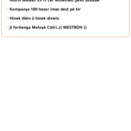
· Nisrîn Melekî: Ev 17 car Mihemed Şêxo saxdibe
· Kampanya 100 hezar imze dest pê kir
· Hinek dikin û hinek dixwin
· Ji ferhenga Melayê Cizîrî…(( MESTBÛN ))