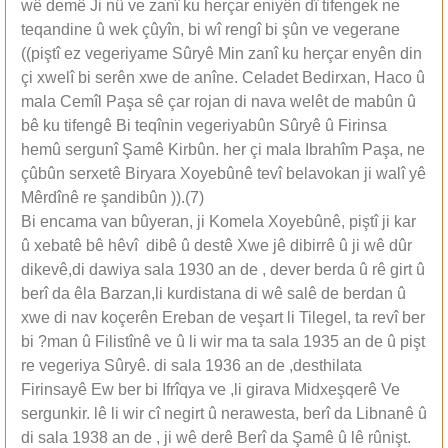
wê demê Ji nû ve zanî ku herçar eniyên dî tifengek ne
teqandine û wek çûyîn, bi wî rengî bi şûn ve vegerane
((piştî ez vegeriyame Sûryê Min zanî ku herçar enyên din
çi xwelî bi serên xwe de anîne. Celadet Bedirxan, Haco û
mala Cemîl Paşa sê çar rojan di nava welêt de mabûn û
bê ku tifengê Bi teqînin vegeriyabûn Sûryê û Firinsa
hemû sergunî Şamê Kirbûn. her çi mala Ibrahîm Paşa, ne
çûbûn serxetê Biryara Xoyebûnê tevî belavokan ji walî yê
Mêrdînê re şandibûn )).(7)
Bi encama van bûyeran, ji Komela Xoyebûnê, piştî ji kar
û xebatê bê hêvî dibê û destê Xwe jê dibirrê û ji wê dûr
dikevê,di dawiya sala 1930 an de , dever berda û rê girt û
berî da êla Barzan,li kurdistana di wê salê de berdan û
xwe di nav koçerên Ereban de veşart li Tilegel, ta revî ber
bi ?man û Filistînê ve û li wir ma ta sala 1935 an de û pişt
re vegeriya Sûryê. di sala 1936 an de ,desthilata
Firinsayê Ew ber bi Ifrîqya ve ,li girava Midxeşqerê Ve
sergunkir. lê li wir cî negirt û nerawesta, berî da Libnanê û
di sala 1938 an de , ji wê derê Berî da Şamê û lê rûnişt.