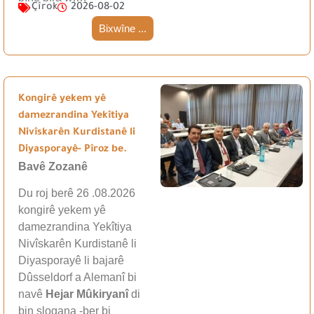
Çîrok
2026-08-02
Bixwîne ...
Kongirê yekem yê
damezrandina Yekîtiya
Nivîskarên Kurdistanê li
Diyasporayê- Pîroz be.
Bavê Zozanê
Du roj berê 26 .08.2026
kongirê yekem yê
damezrandina Yekîtiya
Nivîskarên Kurdistanê li
Diyasporayê li bajarê
Dûsseldorf a Alemanî bi
navê
Hejar Mûkiryanî
di
bin slogana -ber bi