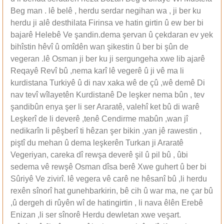
Beg man . lê belê , herdu serdar negihan wa , ji ber ku
herdu ji alê desthilata Firinsa ve hatin girtin û ew ber bi
bajarê Helebê Ve şandin.dema şervan û çekdaran ev yek
bihîstin hêvî û omîdên wan şikestin û ber bi şûn de
vegeran .lê Osman ji ber ku ji sergungeha xwe lib ajarê
Reqayê Revî bû ,nema karî lê vegerê û ji vê ma li
kurdistana Turkiyê û di nav xaka wê de çû ,wê demê Di
nav tevî wîlayetên Kurdistanê De leşker nema bûn , tev
şandibûn enya şer li ser Araratê, valehî ket bû di warê
Leşkerî de li deverê ,tenê Cendirme mabûn ,wan jî
nedikarîn li pêşberî ti hêzan şer bikin ,yan jê rawestin ,
piştî du mehan û dema leşkerên Turkan ji Araratê
Vegeriyan, careka dî rewşa deverê şil û pil bû , ûbi
sedema vê rewşê Osman dîsa berê Xwe guhert û ber bi
Sûriyê Ve zivirî. lê vegera vê carê ne hêsanî bû ,li herdu
rexên sînorî hat gunehbarkirin, bê cih û war ma, ne çar bû
,û dergeh di rûyên wî de hatingirtin , li nava êlên Erebê
Enizan ,li ser sînorê Herdu dewletan xwe veşart.