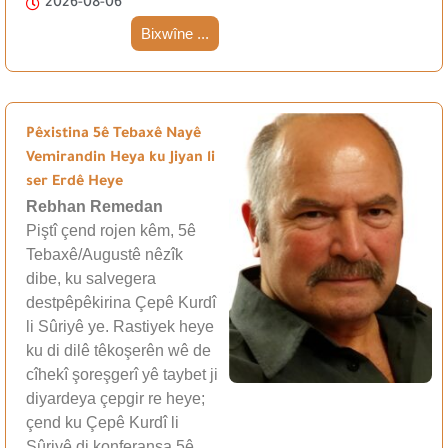
2026-08-06
Bixwîne ...
Pêxistina 5ê Tebaxê Nayê
Vemirandin Heya ku Jiyan li
ser Erdê Heye
Rebhan Remedan
Piştî çend rojen kêm, 5ê
Tebaxê/Augustê nêzîk
dibe, ku salvegera
destpêpêkirina Çepê Kurdî
li Sûriyê ye. Rastiyek heye
ku di dilê têkoşerên wê de
cîhekî şoreşgerî yê taybet ji
diyardeya çepgir re heye;
çend ku Çepê Kurdî li
Sûriyê di konferansa 5ê