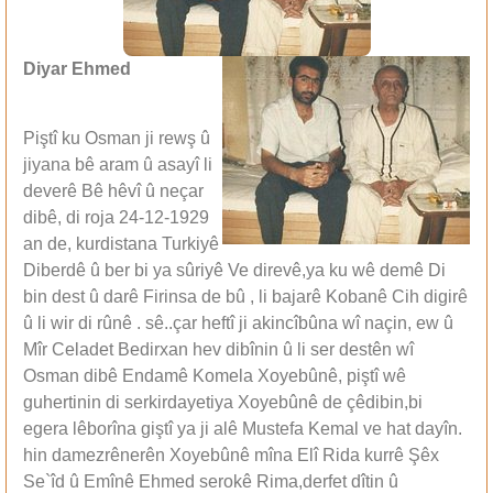
Diyar Ehmed
Piştî ku Osman ji rewş û
jiyana bê aram û asayî li
deverê Bê hêvî û neçar
dibê, di roja 24-12-1929
an de, kurdistana Turkiyê
Diberdê û ber bi ya sûriyê Ve direvê,ya ku wê demê Di
bin dest û darê Firinsa de bû , li bajarê Kobanê Cih digirê
û li wir di rûnê . sê..çar heftî ji akincîbûna wî naçin, ew û
Mîr Celadet Bedirxan hev dibînin û li ser destên wî
Osman dibê Endamê Komela Xoyebûnê, piştî wê
guhertinin di serkirdayetiya Xoyebûnê de çêdibin,bi
egera lêborîna giştî ya ji alê Mustefa Kemal ve hat dayîn.
hin damezrênerên Xoyebûnê mîna Elî Rida kurrê Şêx
Se`îd û Emînê Ehmed serokê Rima,derfet dîtin û