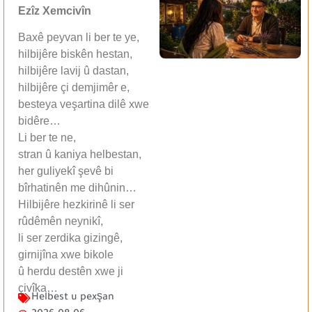
Ezîz Xemcivîn
Baxê peyvan li ber te ye,
hilbijêre biskên hestan,
hilbijêre lavij û dastan,
hilbijêre çi demjimêr e,
besteya veşartina dilê xwe
bidêre…
Li ber te ne,
stran û kaniya helbestan,
her guliyekî şevê bi
bîrhatinên me dihûnin…
Hilbijêre hezkirinê li ser
rûdêmên neynikî,
li ser zerdika gizingê,
girnijîna xwe bikole
û herdu destên xwe ji
çivîka…
Helbest u pexşan