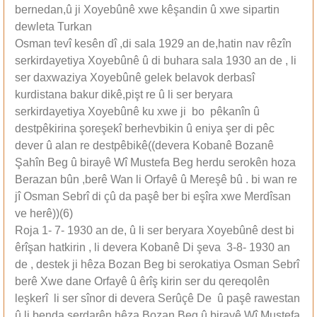
bernedan,û ji Xoyebûnê xwe kêşandin û xwe sipartin
dewleta Turkan
Osman tevî kesên dî ,di sala 1929 an de,hatin nav rêzîn
serkirdayetiya Xoyebûnê û di buhara sala 1930 an de , li
ser daxwaziya Xoyebûnê gelek belavok derbasî
kurdistana bakur dikê,pişt re û li ser beryara
serkirdayetiya Xoyebûnê ku xwe ji bo pêkanîn û
destpêkirina şoreşekî berhevbikin û eniya şer di pêc
dever û alan re destpêbikê((devera Kobanê Bozanê
Şahîn Beg û birayê Wî Mustefa Beg herdu serokên hoza
Berazan bûn ,berê Wan li Orfayê û Mereşê bû . bi wan re
jî Osman Sebrî di çû da paşê ber bi eşîra xwe Merdîsan
ve herê))(6)
Roja 1- 7- 1930 an de, û li ser beryara Xoyebûnê dest bi
êrîşan hatkirin , li devera Kobanê Di şeva 3-8- 1930 an
de , destek ji hêza Bozan Beg bi serokatiya Osman Sebrî
berê Xwe dane Orfayê û êrîş kirin ser du qereqolên
leşkerî li ser sînor di devera Serûçê De û paşê rawestan
û li benda serdarên hêza Bozan Beg û birayê Wî Mustefa