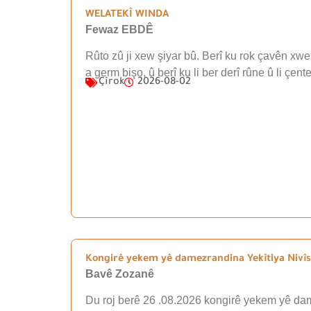
WELATEKÎ WINDA
Fewaz EBDÊ
Rûto zû ji xew şiyar bû. Berî ku rok çavên xwe 
a germ bişo, û berî ku li ber derî rûne û li çen
Çîrok
2026-08-02
Kongirê yekem yê damezrandina Yekîtiya Nivîsk
Bavê Zozanê
Du roj berê 26 .08.2026 kongirê yekem yê dam