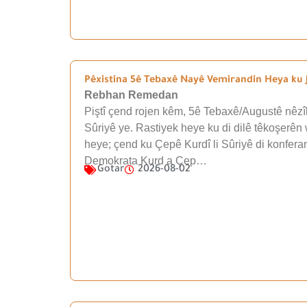
Pêxistina 5ê Tebaxê Nayê Vemirandin Heya ku J
Rebhan Remedan
Piştî çend rojen kêm, 5ê Tebaxê/Augustê nêzîk
Sûriyê ye. Rastiyek heye ku di dilê têkoşerên 
heye; çend ku Çepê Kurdî li Sûriyê di konfera
Demokrata Kurd a Çep…
Gotar
2026-08-02