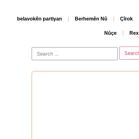
belavokên partiyan
Berhemên Nû
Çîrok
Nûçe
Rex