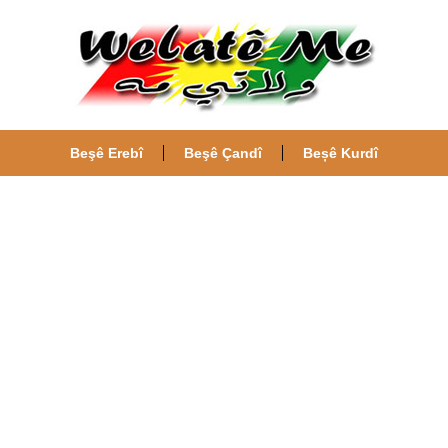
Beşê Erebî
Beşê Çandî
Beșê Kurdî