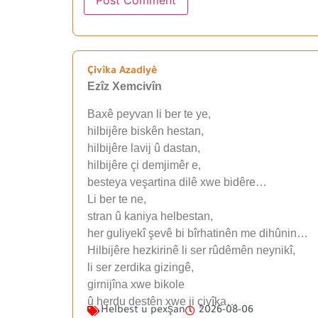
Çivîka Azadiyê
Ezîz Xemcivîn
Baxê peyvan li ber te ye,
hilbijêre biskên hestan,
hilbijêre lavij û dastan,
hilbijêre çi demjimêr e,
besteya veşartina dilê xwe bidêre…
Li ber te ne,
stran û kaniya helbestan,
her guliyekî şevê bi bîrhatinên me dihûnin…
Hilbijêre hezkirinê li ser rûdêmên neynikî,
li ser zerdika gizingê,
girnijîna xwe bikole
û herdu destên xwe ji çivîka…
Helbest u pexşan
2026-08-06