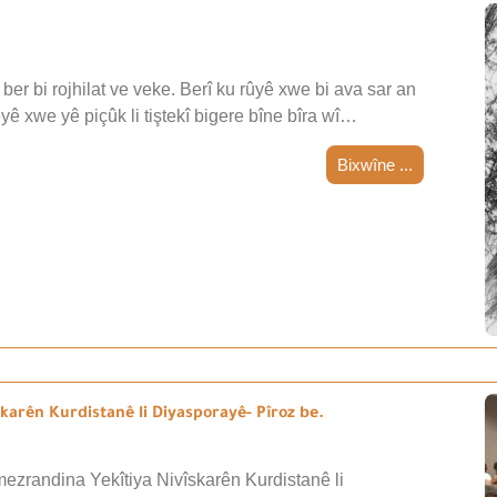
ber bi rojhilat ve veke. Berî ku rûyê xwe bi ava sar an
teyê xwe yê piçûk li tiştekî bigere bîne bîra wî…
Bixwîne ...
arên Kurdistanê li Diyasporayê- Pîroz be.
ezrandina Yekîtiya Nivîskarên Kurdistanê li