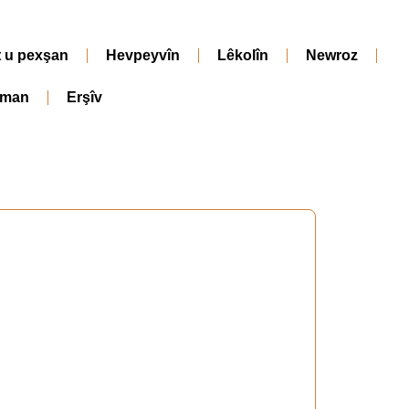
t u pexşan
Hevpeyvîn
Lêkolîn
Newroz
iman
Erşîv