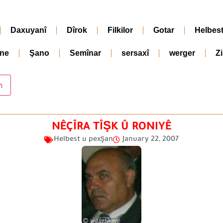
Daxuyanî
Dîrok
Filkilor
Gotar
Helbes
ne
Şano
Semînar
sersaxî
werger
Z
NÊÇÎRA TÎŞK Û RONIYÊ
Helbest u pexşan
January 22, 2007