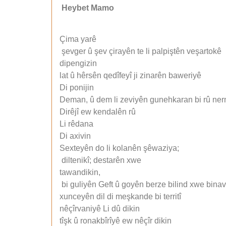
Heybet Mamo
Çima yarê
şevger û şev çirayên te li palpiştên veşartokê
dipengizin
lat û hêrsên qedîfeyî ji zinarên baweriyê
Di ponijin
Deman, û dem li zeviyên gunehkaran bi rû ner
Dirêjî ew kendalên rû
Li rêdana
Di axivin
Sexteyên do li kolanên şêwaziya;
diltenikî; destarên xwe
tawandikin,
bi guliyên Geft û goyên berze bilind xwe binav
xunceyên dil di meşkande bi territî
nêçîrvaniyê Li dû dikin
tîşk û ronakbîrîyê ew nêçîr dikin