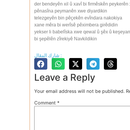
der bendeyên xil û xavî bi firmêskên peykerên
pênasîna peymanên xwe diyardikin
telezgeyên bin pêçekên evîndara nakokiya
xane mêra bi werîsê pêximbera girêdidin
yekser li babelîska xwe qewal û şêx û keşeya
bi şepêlên zîrekiyê Navkildikin
شارك المقال :
Leave a Reply
Your email address will not be published.
R
Comment
*