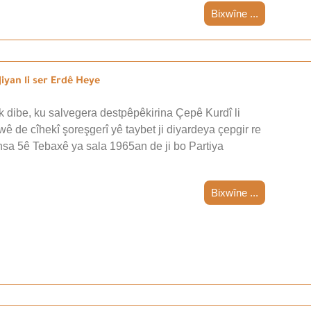
Bixwîne ...
iyan li ser Erdê Heye
 dibe, ku salvegera destpêpêkirina Çepê Kurdî li
wê de cîhekî şoreşgerî yê taybet ji diyardeya çepgir re
nsa 5ê Tebaxê ya sala 1965an de ji bo Partiya
Bixwîne ...