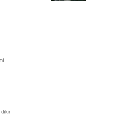
mî
 dikin