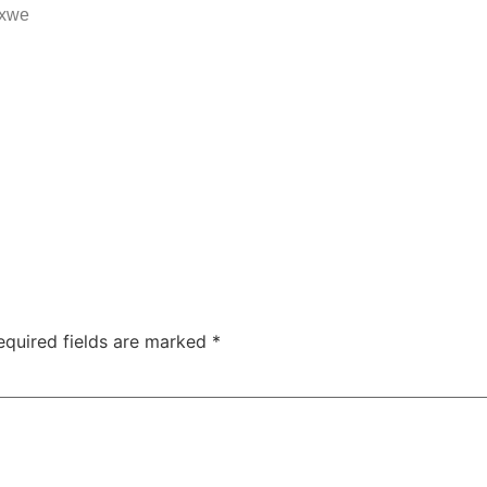
 xwe
n
equired fields are marked
*