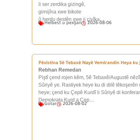
li ser zerdika gizingê,
girnijîna xwe bikole
û herdu destên xwe ji çivîka…
Helbest u pexşan
2026-08-06
Pêxistina 5ê Tebaxê Nayê Vemirandin Heya ku J
Rebhan Remedan
Piştî çend rojen kêm, 5ê Tebaxê/Augustê nêzîk
Sûriyê ye. Rastiyek heye ku di dilê têkoşerên 
heye; çend ku Çepê Kurdî li Sûriyê di konfera
Demokrata Kurd a Çep…
Gotar
2026-08-02