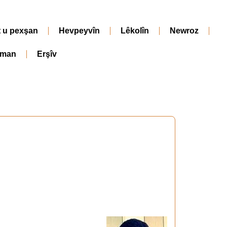
t u pexşan
Hevpeyvîn
Lêkolîn
Newroz
iman
Erşîv