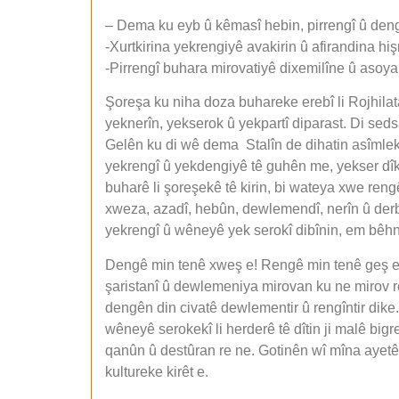
– Dema ku eyb û kêmasî hebin, pirrengî û den
-Xurtkirina yekrengiyê avakirin û afirandina hi
-Pirrengî buhara mirovatiyê dixemilîne û asoyan 
Şoreşa ku niha doza buhareke erebî li Rojhilata
yeknerîn, yekserok û yekpartî diparast. Di seds
Gelên ku di wê dema Stalîn de dihatin asîmleki
yekrengî û yekdengiyê tê guhên me, yekser dîkt
buharê li şoreşekê tê kirin, bi wateya xwe ren
xweza, azadî, hebûn, dewlemendî, nerîn û derbi
yekrengî û wêneyê yek serokî dibînin, em bêhn
Dengê min tenê xweş e! Rengê min tenê geş e! H
şaristanî û dewlemeniya mirovan ku ne mirov 
dengên din civatê dewlementir û rengîntir dike
wêneyê serokekî li herderê tê dîtin ji malê bigr
qanûn û destûran re ne. Gotinên wî mîna ayetên 
kultureke kirêt e.