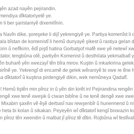
gên azad nayên pejirandin.
şmendiya dîktatoriyetê ye.
li ber şaristaniyê dixemilînin.
 Navîn dike, şoreşeke li dijî yekrengiyê ye. Partiya komenîst li d
ala bîstan de komenistî li hemû dunyayê şikest û rastiya gelan d
rin û nefîkirin, êdî piştî hatina Gorbatşof mafê xwe yê netewî 
ator, tengbûna olê, partiyên Komenist û desthilata yekmalbatî y
gên buharê yên xwezayî tên bîra mirov. Kuştin û inkarkirina gele
rînê ye. Yekrengî di encamê de gelek wêraniyê bi xwe re tîne h
a dîktatorî û kuştina pirdengiyê dikin, wek nemûneya Qadafî.
emû tiştên min pîroz in û yên din kirêt in! Pejirandina rengên c
rengê xwe tenê xweşik û ciwan bibîne û ne tenê dengê xwe xwe
. Mixabin şaxên vê êşê derbasî nav rewşenbîr û hunermend û niv
e heta bi kolan û sikakan. Peyeyên wî dîktatorî kengî bixwazin kuş
pîroz tên xwendin û malbat jî pîroz tê dîtin. Rojbûna wî festîval