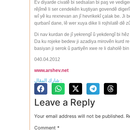
Ev diyarde civatê bi sedsalan bi paş ve vedige
rêjîmê li ser cendekên kuştiyan govendê digerîni
wî yê ku rexnevan an jî hevrikekî çalak be. Ji
qurbanî dane, lê wer xuya dike li rojhilatê dê 
Di nav kurdan de jî yekrengî û yekdengî bi hêz
Da ku rojeke bedew ji azadiya mirovên kurd re
basiyan ji serok û partiyên xwe re li daholê 
040.04.2012
www.arshev.net
شارك المقال :
Leave a Reply
Your email address will not be published.
R
Comment
*