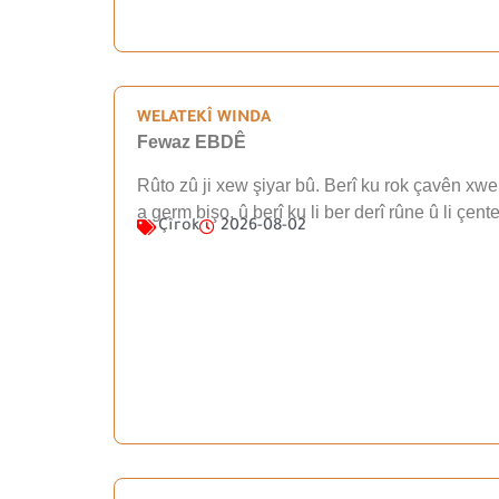
WELATEKÎ WINDA
Fewaz EBDÊ
Rûto zû ji xew şiyar bû. Berî ku rok çavên xwe 
a germ bişo, û berî ku li ber derî rûne û li çen
Çîrok
2026-08-02