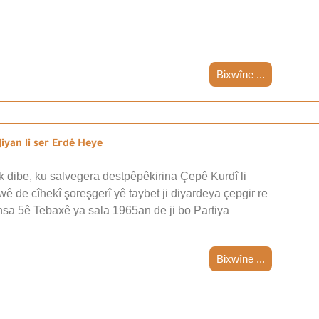
Bixwîne ...
iyan li ser Erdê Heye
 dibe, ku salvegera destpêpêkirina Çepê Kurdî li
wê de cîhekî şoreşgerî yê taybet ji diyardeya çepgir re
nsa 5ê Tebaxê ya sala 1965an de ji bo Partiya
Bixwîne ...