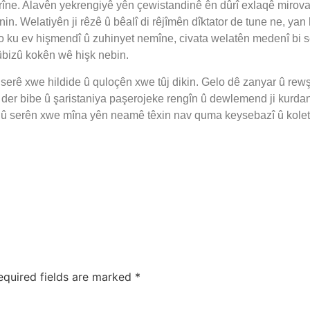
rîne. Alavên yekrengiyê yên çewistandinê ên dûrî exlaqê mirova
n. Welatiyên ji rêzê û bêalî di rêjîmên dîktator de tune ne, yan 
 bo ku ev hişmendî û zuhinyet nemîne, civata welatên medenî bi s
zûbizû kokên wê hişk nebin.
 serê xwe hildide û quloçên xwe tûj dikin. Gelo dê zanyar û rew
 der bibe û şaristaniya paşerojeke rengîn û dewlemend ji kurda
bin û serên xwe mîna yên neamê têxin nav quma keysebazî û kole
equired fields are marked
*