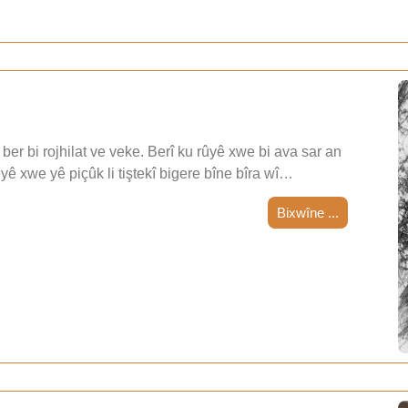
ber bi rojhilat ve veke. Berî ku rûyê xwe bi ava sar an
teyê xwe yê piçûk li tiştekî bigere bîne bîra wî…
Bixwîne ...