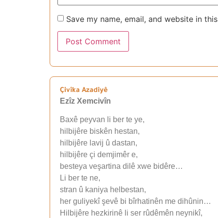
Save my name, email, and website in this
Çivîka Azadiyê
Ezîz Xemcivîn
Baxê peyvan li ber te ye,
hilbijêre biskên hestan,
hilbijêre lavij û dastan,
hilbijêre çi demjimêr e,
besteya veşartina dilê xwe bidêre…
Li ber te ne,
stran û kaniya helbestan,
her guliyekî şevê bi bîrhatinên me dihûnin…
Hilbijêre hezkirinê li ser rûdêmên neynikî,