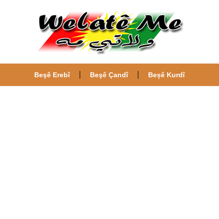
Beşê Erebî
Beşê Çandî
Beșê Kurdî