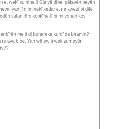
n e, wekî ku niha li Sûriyê dibe, pêlavên peyên
heval yan jî dijminekî xedar e, ne xwezî bi dilê
edên salan jêre xebitîne û bi milyonan kes
şenbîrên me jî di buhareke kurdî de biramin?
n re ava bibe. Yan wê ew jî wek zurneyên
tiyê?