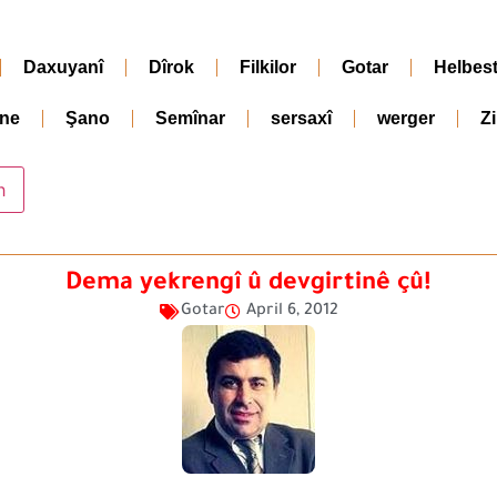
Daxuyanî
Dîrok
Filkilor
Gotar
Helbes
ne
Şano
Semînar
sersaxî
werger
Z
Dema yekrengî û devgirtinê çû!
Gotar
April 6, 2012