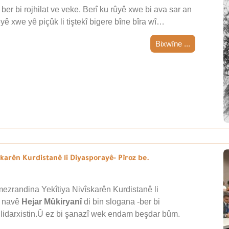
ber bi rojhilat ve veke. Berî ku rûyê xwe bi ava sar an
teyê xwe yê piçûk li tiştekî bigere bîne bîra wî…
Bixwîne ...
arên Kurdistanê li Diyasporayê- Pîroz be.
ezrandina Yekîtiya Nivîskarên Kurdistanê li
i navê
Hejar Mûkiryanî
di bin slogana -ber bi
 lidarxistin.Û ez bi şanazî wek endam beşdar bûm.