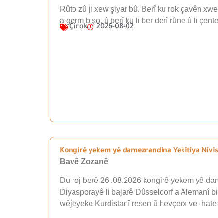
Rûto zû ji xew şiyar bû. Berî ku rok çavên xwe 
a germ bişo, û berî ku li ber derî rûne û li çen
Çîrok
2026-08-02
Kongirê yekem yê damezrandina Yekîtiya Nivîsk
Bavê Zozanê
Du roj berê 26 .08.2026 kongirê yekem yê dam
Diyasporayê li bajarê Dûsseldorf a Alemanî b
wêjeyeke Kurdistanî resen û hevçerx ve- hate