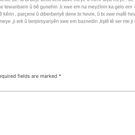
e tewanbarin û bê gunehin .li xwe em na meyzînin ka gelo em d
bê kêrin , parçene û diberberiyê dene bi hevre, û bi xwe mafê h
meye ,ji erk û berpirsyariyên xwe em baznedin ,tiştê tê ser me 
equired fields are marked
*