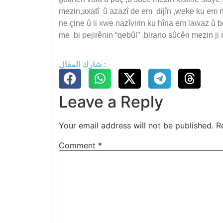
mezin,axatî û azazî de em dijîn ,weke ku em n
ne çine û li xwe nazîvirin ku hîna em lawaz û 
me bi pejirênin “qebûl” .birano sûcên mezin ji 
شارك المقال :
Leave a Reply
Your email address will not be published.
R
Comment
*