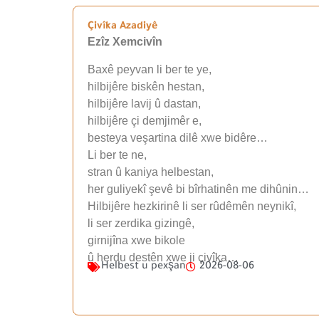
Çivîka Azadiyê
Ezîz Xemcivîn
Baxê peyvan li ber te ye,
hilbijêre biskên hestan,
hilbijêre lavij û dastan,
hilbijêre çi demjimêr e,
besteya veşartina dilê xwe bidêre…
Li ber te ne,
stran û kaniya helbestan,
her guliyekî şevê bi bîrhatinên me dihûnin…
Hilbijêre hezkirinê li ser rûdêmên neynikî,
li ser zerdika gizingê,
girnijîna xwe bikole
û herdu destên xwe ji çivîka…
Helbest u pexşan
2026-08-06