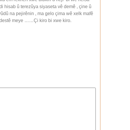
i hisab û terezûya siyaseta vê demê , çine û
evûdû na pejirênin , ma gelo çima wê xelk mafê
ji destê meye ……Çi kiro bi xwe kiro.