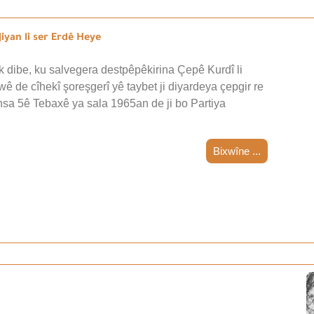
iyan li ser Erdê Heye
 dibe, ku salvegera destpêpêkirina Çepê Kurdî li
wê de cîhekî şoreşgerî yê taybet ji diyardeya çepgir re
nsa 5ê Tebaxê ya sala 1965an de ji bo Partiya
Bixwîne ...