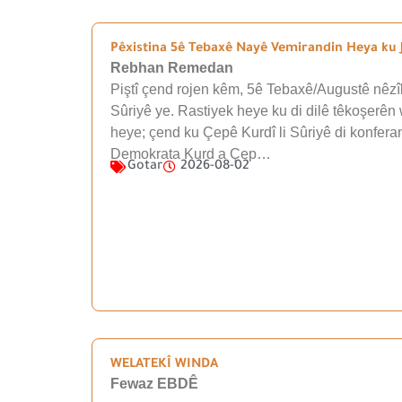
Pêxistina 5ê Tebaxê Nayê Vemirandin Heya ku J
Rebhan Remedan
Piştî çend rojen kêm, 5ê Tebaxê/Augustê nêzîk
Sûriyê ye. Rastiyek heye ku di dilê têkoşerên 
heye; çend ku Çepê Kurdî li Sûriyê di konfera
Demokrata Kurd a Çep…
Gotar
2026-08-02
WELATEKÎ WINDA
Fewaz EBDÊ