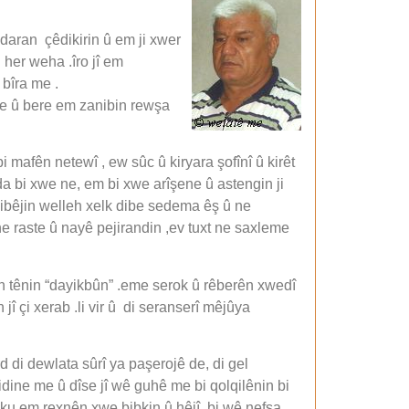
 daran çêdikirin û em ji xwer
 her weha .îro jî em
 bîra me .
 ye û bere em zanibin rewşa
mafên netewî , ew sûc û kiryara şofînî û kirêt
a bi xwe ne, em bi xwe arîşene û astengin ji
bibêjin welleh xelk dibe sedema êş û ne
e raste û nayê pejirandin ,ev tuxt ne saxleme
an tênin “dayikbûn” .eme serok û rêberên xwedî
jî çi xerab .li vir û di seranserî mêjûya
 di dewlata sûrî ya paşerojê de, di gel
idine me û dîse jî wê guhê me bi qolqilênin bi
ê ku em rexnên xwe bibkin û hêjî bi wê nefsa