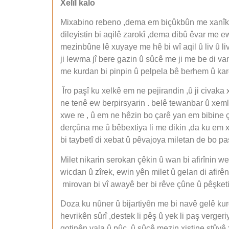
Xelîl kalo
Mixabino rebeno ,dema em biçûkbûn me xanîk û 
dileyistin bi aqilê zarokî ,dema dibû êvar me ew
mezinbûne lê xuyaye me hê bi wî aqil û liv û li
ji lewma jî bere gazin û sûcê me ji me be di va
me kurdan bi pinpin û pelpela bê berhem û karê
Îro paşî ku xelkê em ne pejirandin ,û ji civak
ne tenê ew berpirsyarin . belê tewanbar û xeml
xwe re , û em ne hêzin bo çarê yan em bibine ç
derçûna me û bêbextiya li me dikin ,da ku em x
bi taybetî di xebat û pêvajoya miletan de bo pa
Milet nikarin serokan çêkin û wan bi afirînin 
wicdan û zîrek, ewin yên milet û gelan di afirêni
mirovan bi vî awayê ber bi rêve çûne û pêşketi
Doza ku nûner û bijartiyên me bi navê gelê kur
hevrikên sûrî ,destek li pêş û yek li paş verge
gotinên vala û pûç ,û sûcê mezin xistine stûyê