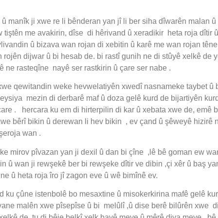
manîk ji xwe re li bênderan yan jî li ber siha dîwarên malan û
 tiştên me avakirin, dîse di hêrivand û xeradikir heta roja dîtir û
vlivandin û bizava wan rojan di xebitin û karê me wan rojan têne
n rojên dijwar û bi hesab de. bi rastî gunih ne di stûyê xelkê de
 ne rasteqîne nayê ser rastkirin û çare ser nabe .
a xwe qewitandin weke hevwelatiyên xwedî nasnameke taybet û bi 
eysiya mezin di derbarê maf û doza gelê kurd de bijartiyên kurd
are . hercara ku em di hirterpilin di kar û xebata xwe de, emê 
we bêrî bikin û derewan li hev bikin , ev çand û şêweyê hizirê n
şeroja wan .
weke mirov pîvazan yan ji dexil û dan bi çîne ,lê bê goman ew w
n û wan ji rewşekê ber bi rewşeke dîtir ve dibin ,çi xêr û baş yan 
ne û heta roja îro jî zagon eve û wê bimînê ev.
d ku çûne istenbolê bo mesaxtine û misokerkirina mafê gelê kurd
riyane malên xwe pîsepîse û bi melûlî ,û dise berê bilûrên xwe d
 xelkê de. tu di bêje belkî xelk bavê meye û mêrê diya meye . b