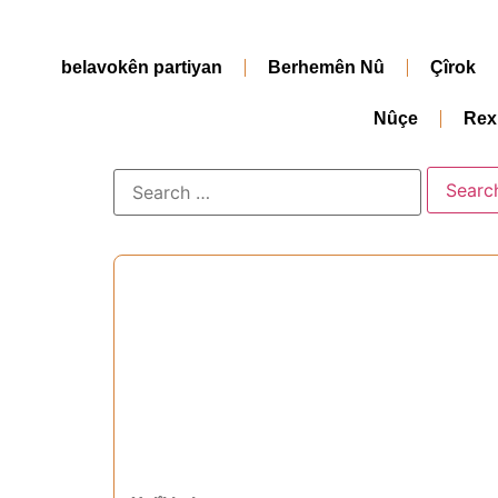
belavokên partiyan
Berhemên Nû
Çîrok
Nûçe
Rex