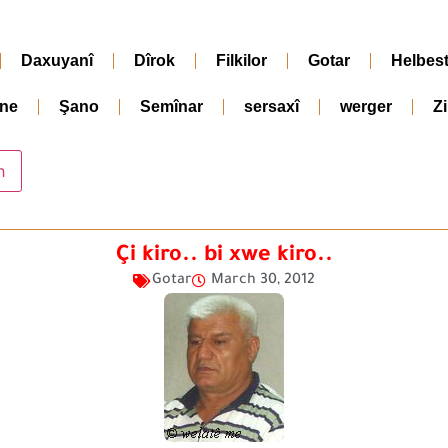
Daxuyanî
Dîrok
Filkilor
Gotar
Helbes
ne
Şano
Semînar
sersaxî
werger
Z
Çi kiro.. bi xwe kiro..
Gotar
March 30, 2012