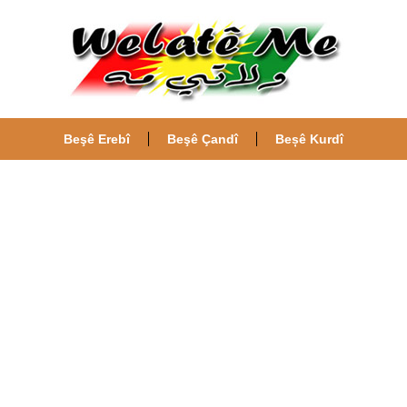
Beşê Erebî
Beşê Çandî
Beșê Kurdî