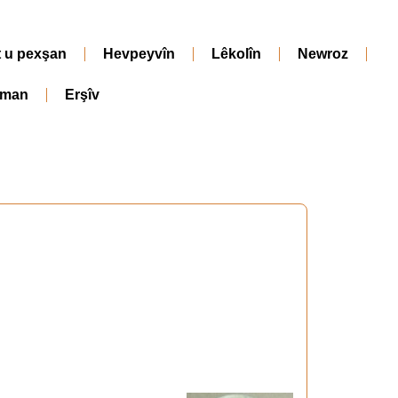
t u pexşan
Hevpeyvîn
Lêkolîn
Newroz
iman
Erşîv