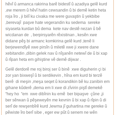
hêvî û armanca rakirina barê bidestî û azadiya gelê kurd
,ew merem û hêvî hatin cewsandin û bi demê ketin heta
roja îro , ji bilî ku civaka me were guvaştin û yekbibe
,berevajî paşve hate vegerandin ku sedema sereke
siyaseta kurdan bû dema kete nav destê nezan û bê
wicdanan de , berpirsyarên rêxistinan , kesên xwe
didane pêş bi armanc komkirina gelê kurd ,tenê li
berjewendîyê xwe pirsîn û miletê xwe ji xwere dane
xebitandin ,dibin gelek nav û nîşanên netewî de û bi xap
û rîpan heta em gihiştine vê demê dijwar .
Gelê derdorê me roj biroj ser û binê xwe diguherin çi bi
zor yan bixweşî û bi serdikevin , hîna em kurd bi terzê
berê di meşin ,meşa seqet û korandikin bê ku zanibin em
gihane kûderê ,dema em li xwe di zîvirin piştî demekê
“hey ho “em xwe dibînin ku emê ber bipaşve çûne ,ji
ber sêrwan û pêşeweyên me kevnin û bi xap û rîpin û di
serî de rewşenbîrê kurd ,lewma jî guhartina me gereke û
pêwiste îro berî sibe , eger ew pût û senem ne wên