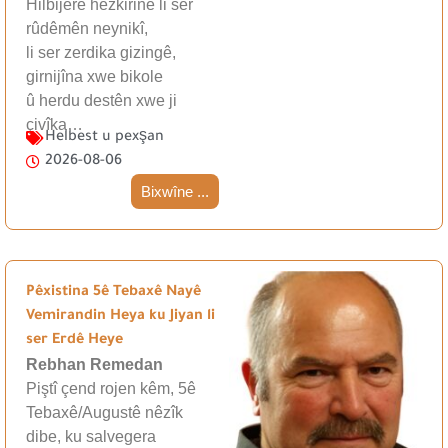
Hilbijêre hezkirinê li ser
rûdêmên neynikî,
li ser zerdika gizingê,
girnijîna xwe bikole
û herdu destên xwe ji
çivîka…
Helbest u pexşan
2026-08-06
Bixwîne ...
Pêxistina 5ê Tebaxê Nayê
Vemirandin Heya ku Jiyan li
ser Erdê Heye
Rebhan Remedan
Piştî çend rojen kêm, 5ê
Tebaxê/Augustê nêzîk
dibe, ku salvegera