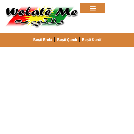
Beşê Erebî
Beşê Çandî
Beșê Kurdî