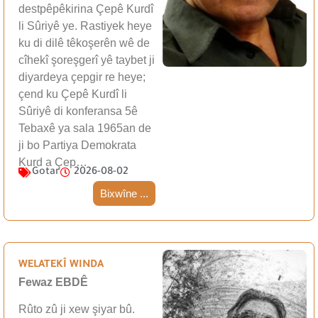
destpêpêkirina Çepê Kurdî
li Sûriyê ye. Rastiyek heye
ku di dilê têkoşerên wê de
cîhekî şoreşgerî yê taybet ji
diyardeya çepgir re heye;
çend ku Çepê Kurdî li
Sûriyê di konferansa 5ê
Tebaxê ya sala 1965an de
ji bo Partiya Demokrata
Kurd a Çep…
Gotar
2026-08-02
Bixwîne ...
WELATEKÎ WINDA
Fewaz EBDÊ
Rûto zû ji xew şiyar bû.