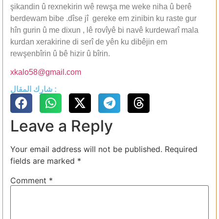
şikandin û rexnekirin wê rewşa me weke niha û berê
berdewam bibe .dîse jî gereke em zinibin ku raste gur
hîn gurin û me dixun , lê rovîyê bi navê kurdewarî mala
kurdan xerakirine di serî de yên ku dibêjin em
rewşenbîrin û bê hizir û bîrin.
xkalo58@gmail.com
شارك المقال :
Leave a Reply
Your email address will not be published.
Required
fields are marked
*
Comment
*