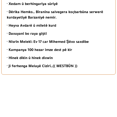
· Xedam û berhingariya sûriyê
· Dêrika Hemko… Bîranîna salvegera koçbarbûna serwerê
kurdayetiyê Barzaniyê nemir.
· Heyva Avdarê û miletê kurd
· Daxuyanî bo raya giştî
· Nisrîn Melekî: Ev 17 car Mihemed Şêxo saxdibe
· Kampanya 100 hezar imze dest pê kir
· Hinek dikin û hinek dixwin
· Ji ferhenga Melayê Cizîrî…(( MESTBÛN ))