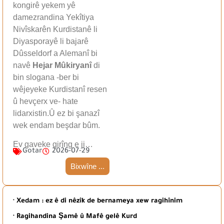
kongirê yekem yê
damezrandina Yekîtiya
Nivîskarên Kurdistanê li
Diyasporayê li bajarê
Dûsseldorf a Alemanî bi
navê
Hejar Mûkiryanî
di
bin slogana -ber bi
wêjeyeke Kurdistanî resen
û hevçerx ve- hate
lidarxistin.Û ez bi şanazî
wek endam beşdar bûm.
Ev gaveke girîng e ji…
Gotar
2026-07-29
Bixwîne ...
· Xedam : ez ê di nêzîk de bernameya xew ragihînim
· Ragihandina Şamê û Mafê gelê Kurd