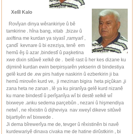
Xel
îl Kalo
Rovîyan dinya wêrankiriye û bê
tamkirine . hîna bang, xitab ,bizav û
axiftina me kurdan ya siyasî ,ramyarî ,
çandî kevnare û bi ezeziya, tenê em
hemû êş û azar ,bindestî û paşketina
xwe dixin sitûwê xelkê de . belê rast û her kes dizane ku
dijminê kurdan ewin berpirsyarên yekserin di bindestiya
gelê kurd de .ew pirs hatiye naskirin û ezberkirin ji ba
hemû mirovên kurd ve, ji mezinan bigira heta piçûkan ,ji
zana heta ne zanan , lê ya ku piranîya gelê kurd nizanê
ku mane bindestî û perîşanîya wî bi destê xelkê wî
bixweye .anku sedema parçebûn , nezani û hişmendiya
netwî , ne rêxistin û dijheviya nav xweyî dikeve sitûwê
bijartiyên wî bixwede .
Ji dema bîrewerîya me de, tevger û rêxistinên bi navê
kurdewariyê dinava civaka me de hatine dirûstkirin , bi