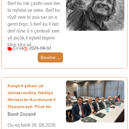
Berî ku rok çavên xwe ber
bi rojhilat ve veke. Berî ku
rûyê xwe bi ava sar an a
germ bişo, û berî ku li ber
derî rûne û li çenteyê xwe
yê piçûk li tiştekî bigere
bîne bîra wî…
Çîrok
2026-08-02
Bixwîne ...
Kongirê yekem yê
damezrandina Yekîtiya
Nivîskarên Kurdistanê li
Diyasporayê- Pîroz be.
Bavê Zozanê
Du roj berê 26 .08.2026