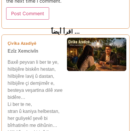
the next time I comment.
اقرأ أيضاً ...
Çivîka Azadiyê
Ezîz Xemcivîn
Baxê peyvan li ber te ye,
hilbijêre biskên hestan,
hilbijêre lavij û dastan,
hilbijêre çi demjimêr e,
besteya veşartina dilê xwe
bidêre…
Li ber te ne,
stran û kaniya helbestan,
her guliyekî şevê bi
bîrhatinên me dihûnin…