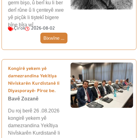
germ bişo, û berî ku li ber
derî rûne û li çenteyê xwe
yê piçûk li tiştekî bigere
bîne bîra wî…
Çîrok
2026-08-02
Bixwîne ...
Kongirê yekem yê
damezrandina Yekîtiya
Nivîskarên Kurdistanê li
Diyasporayê- Pîroz be.
Bavê Zozanê
Du roj berê 26 .08.2026
kongirê yekem yê
damezrandina Yekîtiya
Nivîskarên Kurdistanê li