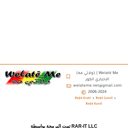
(ولاتي مه) | Welatê Me
الاخباري الكور
welateme.net@gmail.com
2006-2024
Beşê Erebî
Beşê Çandî
Beșê Kurdî
تمت البرمجة بواسطة RAR-IT LLC