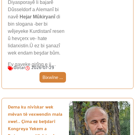
Diyasporayê li bajarê
Dûsseldorf a Alemanî bi
navê
Hejar Mûkiryanî
di
bin slogana -ber bi
wêjeyeke Kurdistanî resen
û hevçerx ve- hate
lidarxistin.Û ez bi şanazî
wek endam beşdar bûm.
Ev gaveke girîng e ji…
Gotar
2026-07-29
Bixwîne ...
Dema ku nivîskar wek
mêvan tê vexwendin mala
xwe!.. Çima ez beşdarî
Kongreya Yekem a