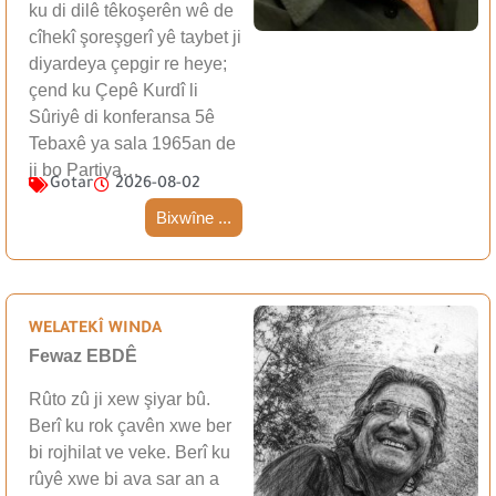
ku di dilê têkoşerên wê de
cîhekî şoreşgerî yê taybet ji
diyardeya çepgir re heye;
çend ku Çepê Kurdî li
Sûriyê di konferansa 5ê
Tebaxê ya sala 1965an de
ji bo Partiya…
Gotar
2026-08-02
Bixwîne ...
WELATEKÎ WINDA
Fewaz EBDÊ
Rûto zû ji xew şiyar bû.
Berî ku rok çavên xwe ber
bi rojhilat ve veke. Berî ku
rûyê xwe bi ava sar an a