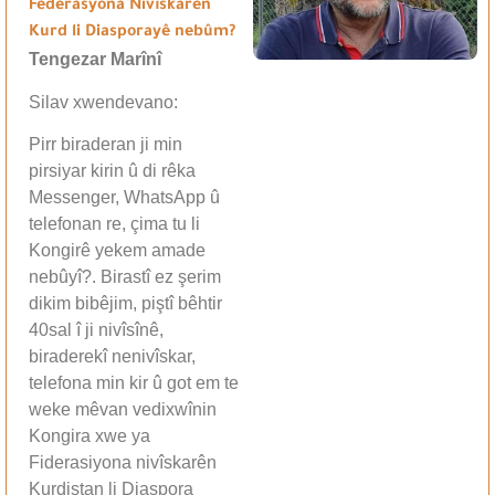
Federasyona Nivîskarên
Kurd li Diasporayê nebûm?
Tengezar Marînî
Silav xwendevano:
Pirr biraderan ji min
pirsiyar kirin û di rêka
Messenger, WhatsApp û
telefonan re, çima tu li
Kongirê yekem amade
nebûyî?. Birastî ez şerim
dikim bibêjim, piştî bêhtir
40sal î ji nivîsînê,
biraderekî nenivîskar,
telefona min kir û got em te
weke mêvan vedixwînin
Kongira xwe ya
Fiderasiyona nivîskarên
Kurdistan li Diaspora