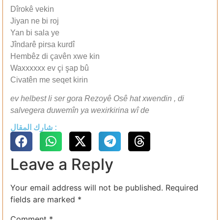
Dîrokê vekin
Jiyan ne bi roj
Yan bi sala ye
Jîndarê pirsa kurdî
Hembêz di çavên xwe kin
Waxxxxxx ev çi şap bû
Civatên me seqet kirin
ev helbest li ser gora Rezoyê Osê hat xwendin , di
salvegera duwemîn ya wexirkirina wî de
شارك المقال :
Leave a Reply
Your email address will not be published.
Required
fields are marked
*
Comment
*