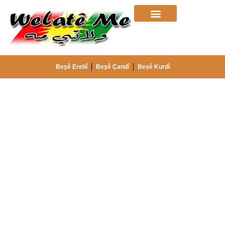
Beşê Erebî
Beşê Çandî
Beșê Kurdî