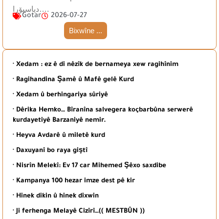
دیاسپۆرا….
Gotar
2026-07-27
Bixwîne ...
· Xedam : ez ê di nêzîk de bernameya xew ragihînim
· Ragihandina Şamê û Mafê gelê Kurd
· Xedam û berhingariya sûriyê
· Dêrika Hemko… Bîranîna salvegera koçbarbûna serwerê
kurdayetiyê Barzaniyê nemir.
· Heyva Avdarê û miletê kurd
· Daxuyanî bo raya giştî
· Nisrîn Melekî: Ev 17 car Mihemed Şêxo saxdibe
· Kampanya 100 hezar imze dest pê kir
· Hinek dikin û hinek dixwin
· Ji ferhenga Melayê Cizîrî…(( MESTBÛN ))