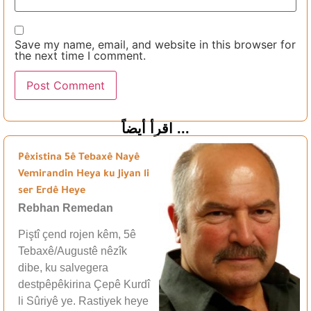
Save my name, email, and website in this browser for
the next time I comment.
اقرأ أيضاً ...
Pêxistina 5ê Tebaxê Nayê
Vemirandin Heya ku Jiyan li
ser Erdê Heye
Rebhan Remedan
Piştî çend rojen kêm, 5ê
Tebaxê/Augustê nêzîk
dibe, ku salvegera
destpêpêkirina Çepê Kurdî
li Sûriyê ye. Rastiyek heye