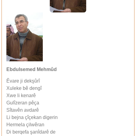
Ebdulsemed Mehmûd
Êvare ji dekşûrî
Xuleke bê dengî
Xwe li kenarê
Gulîzeran pêça
Sîtavên avdarê
Li bejna çîçekan digerin
Hermela çilwêran
Di berqefa şanîdarê de