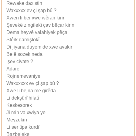
Rewake daxistin
Waxxxxx ev çi şap bû ?
Xwen li ber xwe wêran kirin
Şevekê zingilekî çav bêçar kirin
Dema heyvê valahiyek pêça
Stêrk qamişlokî
Di jiyana duyem de xwe avakir
Belê sozek neda
Işev civate ?
Adare
Rojnemevaniye
Waxxxxxx ev çi şap bû ?
Xwe li bejna me girêda
Li dekşûrî hilatî
Keskesorek
Ji min va xwiya ye
Meyzekin
Li ser tîpa kurdî
Bazbeleke