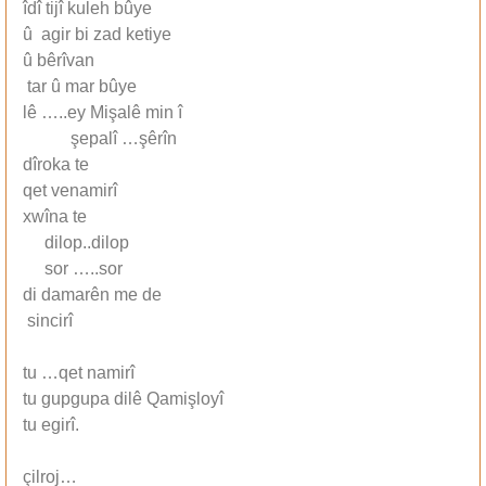
îdî tijî kuleh bûye
û agir bi zad ketiye
û bêrîvan
tar û mar bûye
lê …..ey Mişalê min î
şepalî …şêrîn
dîroka te
qet venamirî
xwîna te
dilop..dilop
sor …..sor
di damarên me de
sincirî
tu …qet namirî
tu gupgupa dilê Qamişloyî
tu egirî.
çilroj…