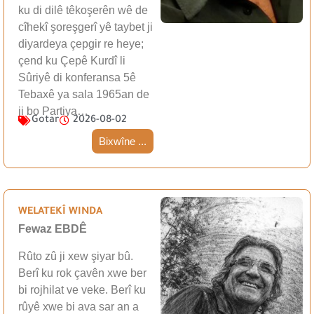
ku di dilê têkoşerên wê de
cîhekî şoreşgerî yê taybet ji
diyardeya çepgir re heye;
çend ku Çepê Kurdî li
Sûriyê di konferansa 5ê
Tebaxê ya sala 1965an de
ji bo Partiya…
Gotar
2026-08-02
Bixwîne ...
WELATEKÎ WINDA
Fewaz EBDÊ
Rûto zû ji xew şiyar bû.
Berî ku rok çavên xwe ber
bi rojhilat ve veke. Berî ku
rûyê xwe bi ava sar an a