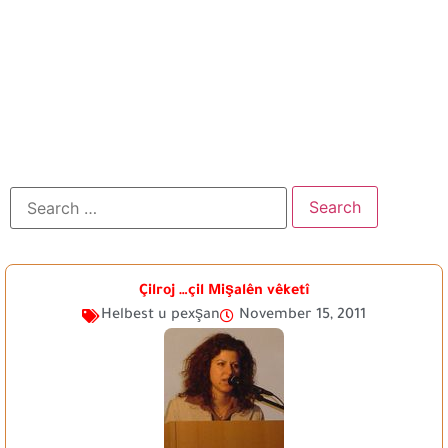
Çilroj …çil Mişalên vêketî
Helbest u pexşan
November 15, 2011