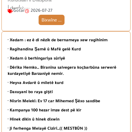
دیاسپۆرا….
Gotar
2026-07-27
Bixwîne ...
· Xedam : ez ê di nêzîk de bernameya xew ragihînim
· Ragihandina Şamê û Mafê gelê Kurd
· Xedam û berhingariya sûriyê
· Dêrika Hemko… Bîranîna salvegera koçbarbûna serwerê
kurdayetiyê Barzaniyê nemir.
· Heyva Avdarê û miletê kurd
· Daxuyanî bo raya giştî
· Nisrîn Melekî: Ev 17 car Mihemed Şêxo saxdibe
· Kampanya 100 hezar imze dest pê kir
· Hinek dikin û hinek dixwin
· Ji ferhenga Melayê Cizîrî…(( MESTBÛN ))