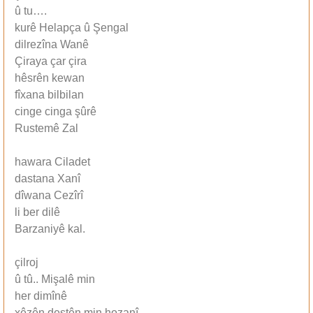
û tu….
kurê Helapça û Şengal
dilrezîna Wanê
Çiraya çar çira
hêsrên kewan
fîxana bilbilan
cinge cinga şûrê
Rustemê Zal
hawara Ciladet
dastana Xanî
dîwana Cezîrî
li ber dilê
Barzaniyê kal.
çilroj
û tû.. Mişalê min
her dimînê
xêzên destên min hozanî