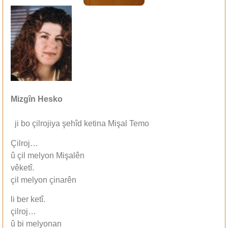
Mizgîn Hesko
ji bo çilrojiya şehîd ketina Mişal Temo
Çilroj…
û çil melyon Mişalên
vêketî.
çil melyon çinarên
li ber ketî.
çilroj…
û bi melyonan