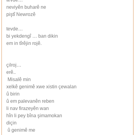
neviyên buharê ne
piştî Newrozê
tevde…
bi yekdengî … ban dikin
em in tîrêjin rojê.
çilroj…
erê..
Misalê min
xelkê genimê xwe xistin çewalan
û birin
û em palevanên reben
li nav firazeyên wan
hîn li pey bîna şimamokan
diçin
û genimê me