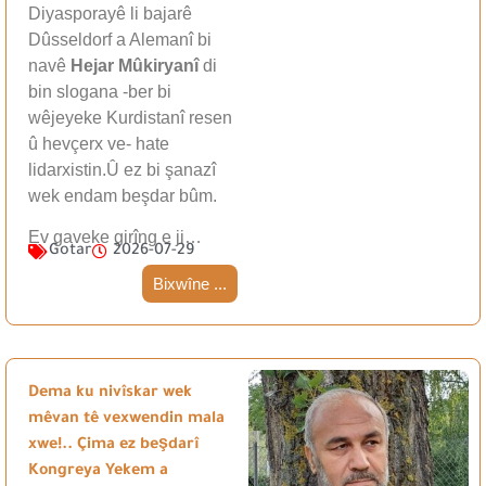
Diyasporayê li bajarê
Dûsseldorf a Alemanî bi
navê
Hejar Mûkiryanî
di
bin slogana -ber bi
wêjeyeke Kurdistanî resen
û hevçerx ve- hate
lidarxistin.Û ez bi şanazî
wek endam beşdar bûm.
Ev gaveke girîng e ji…
Gotar
2026-07-29
Bixwîne ...
Dema ku nivîskar wek
mêvan tê vexwendin mala
xwe!.. Çima ez beşdarî
Kongreya Yekem a