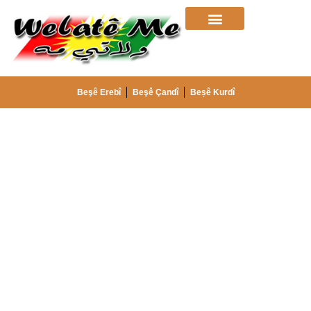
Beşê Erebî
Beşê Çandî
Beșê Kurdî