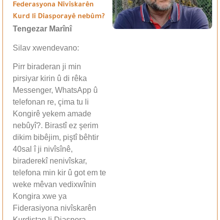
Federasyona Nivîskarên
Kurd li Diasporayê nebûm?
Tengezar Marînî
Silav xwendevano:
Pirr biraderan ji min
pirsiyar kirin û di rêka
Messenger, WhatsApp û
telefonan re, çima tu li
Kongirê yekem amade
nebûyî?. Birastî ez şerim
dikim bibêjim, piştî bêhtir
40sal î ji nivîsînê,
biraderekî nenivîskar,
telefona min kir û got em te
weke mêvan vedixwînin
Kongira xwe ya
Fiderasiyona nivîskarên
Kurdistan li Diaspora