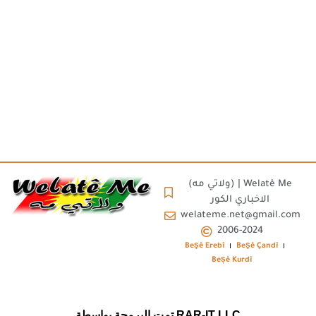
(ولاتي مه) | Welatê Me
الاخباري الكور
welateme.net@gmail.com
2006-2024
Beşê Erebî
Beşê Çandî
Beșê Kurdî
تمت البرمجة بواسطة RAR-IT LLC