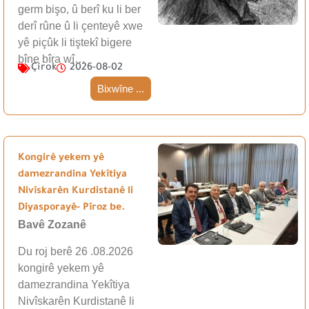
germ bişo, û berî ku li ber
derî rûne û li çenteyê xwe
yê piçûk li tiştekî bigere
bîne bîra wî…
Çîrok
2026-08-02
Bixwîne ...
Kongirê yekem yê
damezrandina Yekîtiya
Nivîskarên Kurdistanê li
Diyasporayê- Pîroz be.
Bavê Zozanê
Du roj berê 26 .08.2026
kongirê yekem yê
damezrandina Yekîtiya
Nivîskarên Kurdistanê li