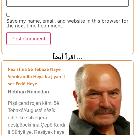
Save my name, email, and website in this browser for
the next time I comment.
اقرأ أيضاً ...
Pêxistina 5ê Tebaxê Nayê
Vemirandin Heya ku Jiyan li
ser Erdê Heye
Rebhan Remedan
Piştî çend rojen kêm, 5ê
Tebaxê/Augustê nêzîk
dibe, ku salvegera
destpêpêkirina Çepê Kurdî
li Sûriyê ye. Rastiyek heye