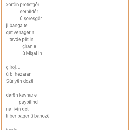
xortên protistgêr
serhildêr
û şoreşgêr
ji banga te
qet venagerin
tevde pêt in
çiran e
û Mişal in
çilroj…
û bi hezaran
Sûriyên dozê
darên kevnar e
paybilind
na livin qet
li ber bager û bahozê
tevde…