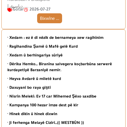
دیاسپۆرا….
Gotar
2026-07-27
Bixwîne ...
· Xedam : ez ê di nêzîk de bernameya xew ragihînim
· Ragihandina Şamê û Mafê gelê Kurd
· Xedam û berhingariya sûriyê
· Dêrika Hemko… Bîranîna salvegera koçbarbûna serwerê
kurdayetiyê Barzaniyê nemir.
· Heyva Avdarê û miletê kurd
· Daxuyanî bo raya giştî
· Nisrîn Melekî: Ev 17 car Mihemed Şêxo saxdibe
· Kampanya 100 hezar imze dest pê kir
· Hinek dikin û hinek dixwin
· Ji ferhenga Melayê Cizîrî…(( MESTBÛN ))