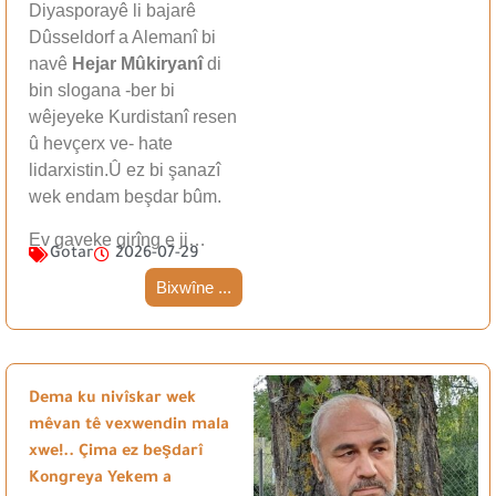
Diyasporayê li bajarê
Dûsseldorf a Alemanî bi
navê
Hejar Mûkiryanî
di
bin slogana -ber bi
wêjeyeke Kurdistanî resen
û hevçerx ve- hate
lidarxistin.Û ez bi şanazî
wek endam beşdar bûm.
Ev gaveke girîng e ji…
Gotar
2026-07-29
Bixwîne ...
Dema ku nivîskar wek
mêvan tê vexwendin mala
xwe!.. Çima ez beşdarî
Kongreya Yekem a