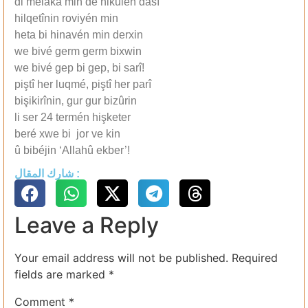
di mélaka min de nikulén dasî
hilqetînin roviyén min
heta bi hinavén min derxin
we bivé germ germ bixwin
we bivé gep bi gep, bi sarî!
piştî her luqmé, piştî her parî
bişikirînin, gur gur bizûrin
li ser 24 termén hişketer
beré xwe bi jor ve kin
û bibéjin ‘Allahû ekber’!
شارك المقال :
Leave a Reply
Your email address will not be published.
Required
fields are marked
*
Comment
*