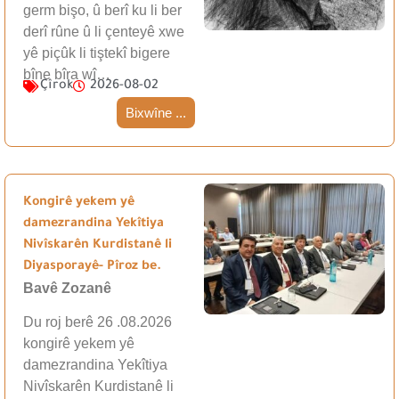
germ bişo, û berî ku li ber
derî rûne û li çenteyê xwe
yê piçûk li tiştekî bigere
bîne bîra wî…
Çîrok
2026-08-02
Bixwîne ...
Kongirê yekem yê
damezrandina Yekîtiya
Nivîskarên Kurdistanê li
Diyasporayê- Pîroz be.
Bavê Zozanê
Du roj berê 26 .08.2026
kongirê yekem yê
damezrandina Yekîtiya
Nivîskarên Kurdistanê li