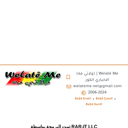
(ولاتي مه) | Welatê Me
الاخباري الكور
welateme.net@gmail.com
2006-2024
Beşê Erebî
Beşê Çandî
Beșê Kurdî
تمت البرمجة بواسطة RAR-IT LLC