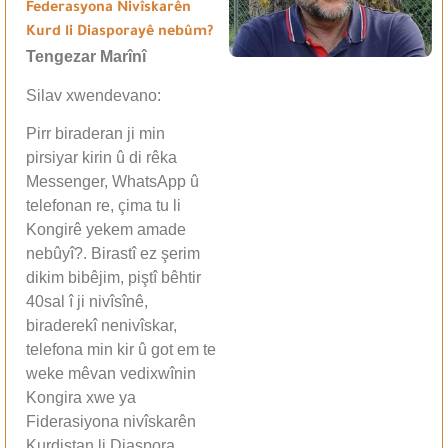
Federasyona Nivîskarên
Kurd li Diasporayê nebûm?
Tengezar Marînî
Silav xwendevano:
Pirr biraderan ji min
pirsiyar kirin û di rêka
Messenger, WhatsApp û
telefonan re, çima tu li
Kongirê yekem amade
nebûyî?. Birastî ez şerim
dikim bibêjim, piştî bêhtir
40sal î ji nivîsînê,
biraderekî nenivîskar,
telefona min kir û got em te
weke mêvan vedixwînin
Kongira xwe ya
Fiderasiyona nivîskarên
Kurdistan li Diaspora