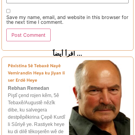
Save my name, email, and website in this browser for
the next time I comment.
اقرأ أيضاً ...
Pêxistina 5ê Tebaxê Nayê
Vemirandin Heya ku Jiyan li
ser Erdê Heye
Rebhan Remedan
Piştî çend rojen kêm, 5ê
Tebaxê/Augustê nêzîk
dibe, ku salvegera
destpêpêkirina Çepê Kurdî
li Sûriyê ye. Rastiyek heye
ku di dilê têkoşerên wê de