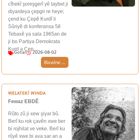
cîhekî şoreşgerî yê taybet ji
diyardeya çepgir re heye;
çend ku Çepê Kurdî li
Sûriyê di konferansa 5ê
Tebaxê ya sala 1965an de
ji bo Partiya Demokrata
Kurd a Çep…
Gotar
2026-08-02
Bixwîne ...
WELATEKÎ WINDA
Fewaz EBDÊ
Rûto zû ji xew şiyar bû.
Berî ku rok çavên xwe ber
bi rojhilat ve veke. Berî ku
rûyê xwe bi ava sar an a