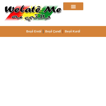
Beşê Erebî
Beşê Çandî
Beșê Kurdî