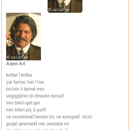
Arjen Arî
keftar î keftar
çar kenar, har î har
bicivin li termé min
vegijgijînin bi diranén berazî
min bikin qet qet
min bikin piç û parî!
ne cendekekî heram im, ne kelaşekî nicis:
goşté qewmekÎ me, welatek im