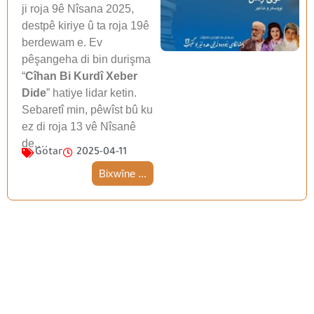
ji roja 9ê Nîsana 2025,
destpê kiriye û ta roja 19ê
berdewam e. Ev
pêşangeha di bin durişma
“
Cîhan Bi Kurdî Xeber
Dide
” hatiye lidar ketin.
Sebaretî min, pêwîst bû ku
ez di roja 13 vê Nîsanê
de,…
Gotar
2025-04-11
Bixwîne ...