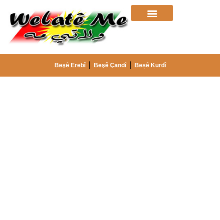
Beşê Erebî
Beşê Çandî
Beșê Kurdî