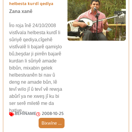
helbesta kurdî qediya
Zana xanê
Îro roja înê 24/10/2008
vistîvala helbesta kurdî li
sûriyê qediya,cîgehê
vistîvalê li bajarê qamişlo
bû,beşdar ji pirrên bajarê
kurdan li sûriyê amade
bibûn, mixabin gelek
helbestvanên bi nav û
deng ne amade bûn, lê
tevî wilo jî û tevî vê rewşa
abûrî ya ne xweş jî ku bi
ser serê miletê me da
hatiye,…
BEHÎNAME
2008-10-25
Bixwîne ...