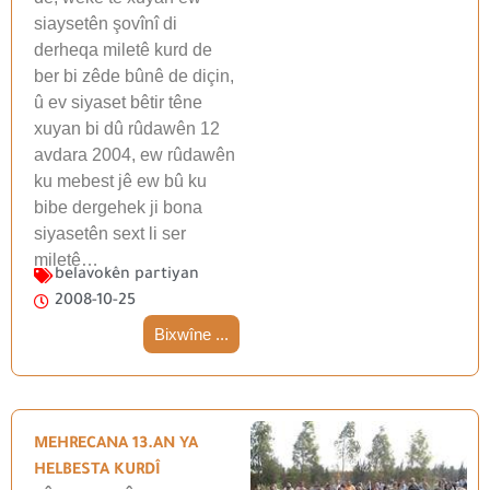
siaysetên şovînî di
derheqa miletê kurd de
ber bi zêde bûnê de diçin,
û ev siyaset bêtir têne
xuyan bi dû rûdawên 12
avdara 2004, ew rûdawên
ku mebest jê ew bû ku
bibe dergehek ji bona
siyasetên sext li ser
miletê…
belavokên partiyan
2008-10-25
Bixwîne ...
MEHRECANA 13.AN YA
HELBESTA KURDÎ