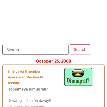
October 25, 2008
Emê çawa li hember
siyaseta zordestiyê bi
sekinin?
Rojnameya dimuqrati *
Di van çend salên dawiyê
de, weke tê xuyan ew