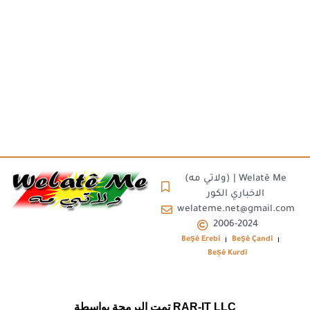
(ولاتي مه) | Welatê Me
الاخباري الكور
welateme.net@gmail.com
2006-2024
Beşê Erebî
Beşê Çandî
Beșê Kurdî
تمت البرمجة بواسطة RAR-IT LLC