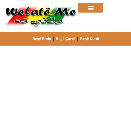
Beşê Erebî
Beşê Çandî
Beșê Kurdî