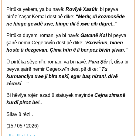
Pirtûka yekem, ya bu navê:
Rovîyê Xasûk
, bi peyva
birêz Yaşar Kemal dest pê dike:
“Meriv, di kozmosêde
ne hinge gewdê xwe, hinge dil ê xwe cih digre!..”
Pirtûka duyem, roman, ya bi navê:
Gavanê Kal
bi peyva
şairê nemir Cegerxwîn dest pê dike: “
Bixwênin, biben
hoste û dezgevan. Çima hûn ê li ber pez bivin şivan.”
Û pirtûka sêyemîn, roman, ya bi navê:
Para Şêr
jî, dîsa bi
peyva şairê nemir Cegerxwîn dest pê dike:
“Tu
kurmancîya xwe ji bîra nekî, eger baş nizanî, divê
zêdekî…”
Bi hêvîya rojên azad û statuyek mayînde
Cejna zimanê
kurdî pîroz be!..
Silav û rêz!..
(15 / 05 / 2026)