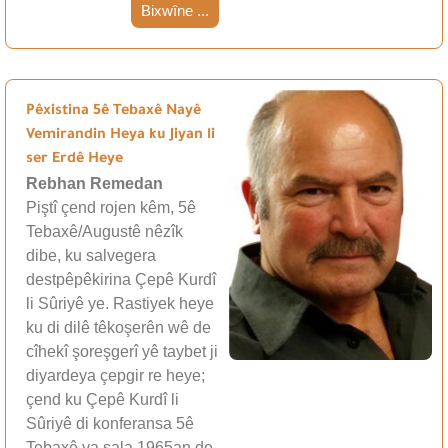
Bixwîne ...
Pêxistina 5ê Tebaxê Nayê
Vemirandin Heya ku Jiyan li
ser Erdê Heye
Rebhan Remedan
Piştî çend rojen kêm, 5ê
Tebaxê/Augustê nêzîk
dibe, ku salvegera
destpêpêkirina Çepê Kurdî
li Sûriyê ye. Rastiyek heye
ku di dilê têkoşerên wê de
cîhekî şoreşgerî yê taybet ji
diyardeya çepgir re heye;
çend ku Çepê Kurdî li
Sûriyê di konferansa 5ê
Tebaxê ya sala 1965an de