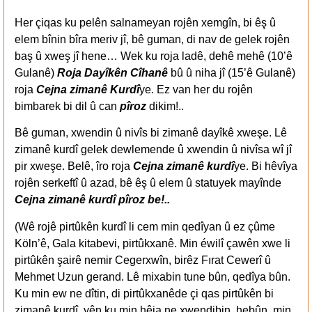
Her çiqas ku pelên salnameyan rojên xemgîn, bi êş û
elem bînin bîra meriv jî, bê guman, di nav de gelek rojên
baş û xweş jî hene… Wek ku roja ladê, dehê mehê (10’ê
Gulanê)
Roja Dayîkên Cîhanê
bû û niha jî (15’ê Gulanê)
roja
Cejna zimanê Kurdî
ye. Ez van her du rojên
bimbarek bi dil û can
pîroz
dikim!..
Bê guman, xwendin û nivîs bi zimanê dayîkê xweşe. Lê
zimanê kurdî gelek dewlemende û xwendin û nivîsa wî jî
pir xweşe. Belê, îro roja
Cejna zimanê kurdî
ye. Bi hêvîya
rojên serkeftî û azad, bê êş û elem û statuyek mayînde
Cejna zimanê kurdî pîroz be!..
(Wê rojê pirtûkên kurdî li cem min qedîyan û ez çûme
Köln’ê, Gala kitabevi, pirtûkxanê. Min éwilî çawên xwe li
pirtûkên şairê nemir Cegerxwîn, birêz Fırat Cewerî û
Mehmet Uzun gerand. Lê mixabin tune bûn, qedîya bûn.
Ku min ew ne dîtin, di pirtûkxanêde çi qas pirtûkên bi
zimanê kurdî, yên ku min hêja ne xwendibin, hebûn, min