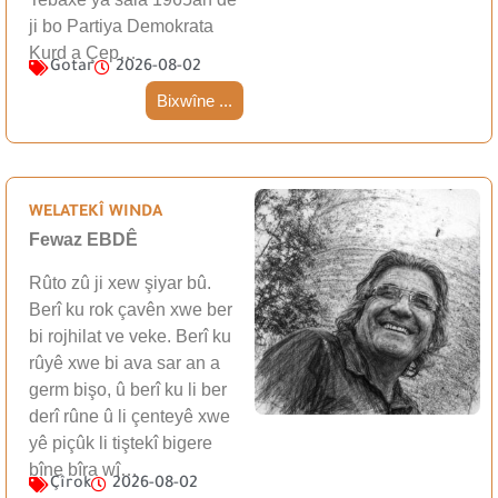
ji bo Partiya Demokrata
Kurd a Çep…
Gotar
2026-08-02
Bixwîne ...
WELATEKÎ WINDA
Fewaz EBDÊ
Rûto zû ji xew şiyar bû.
Berî ku rok çavên xwe ber
bi rojhilat ve veke. Berî ku
rûyê xwe bi ava sar an a
germ bişo, û berî ku li ber
derî rûne û li çenteyê xwe
yê piçûk li tiştekî bigere
bîne bîra wî…
Çîrok
2026-08-02