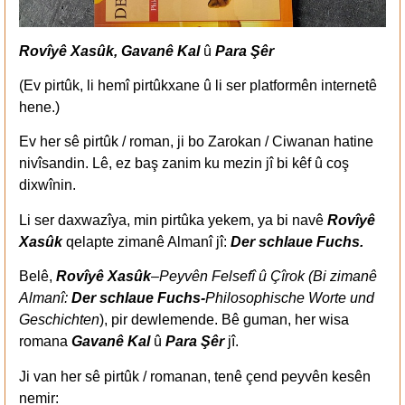
Rovîyê Xasûk, Gavanê Kal
û
Para Şêr
(Ev pirtûk, li hemî pirtûkxane û li ser platformên internetê
hene.)
Ev her sê pirtûk / roman, ji bo Zarokan / Ciwanan hatine
nivîsandin. Lê, ez baş zanim ku mezin jî bi kêf û coş
dixwînin.
Li ser daxwazîya, min pirtûka yekem, ya bi navê
Rovîyê
Xasûk
qelapte zimanê Almanî jî:
Der schlaue Fuchs.
Belê,
Rovîyê Xasûk
–
Peyvên Felsefî û Çîrok (Bi zimanê
Almanî:
Der schlaue Fuchs-
Philosophische Worte und
Geschichten
), pir dewlemende. Bê guman, her wisa
romana
Gavanê Kal
û
Para Şêr
jî.
Ji van her sê pirtûk / romanan, tenê çend peyvên kesên
nemir: