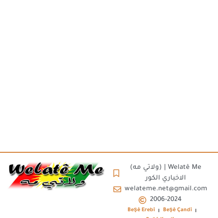
(ولاتي مه) | Welatê Me
الاخباري الكور
welateme.net@gmail.com
2006-2024
Beşê Erebî
Beşê Çandî