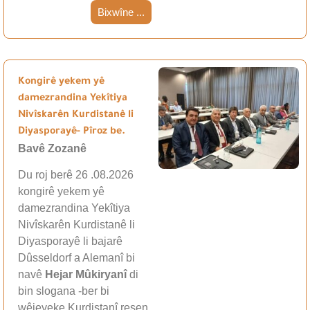
Bixwîne ...
Kongirê yekem yê
damezrandina Yekîtiya
Nivîskarên Kurdistanê li
Diyasporayê- Pîroz be.
Bavê Zozanê
Du roj berê 26 .08.2026
kongirê yekem yê
damezrandina Yekîtiya
Nivîskarên Kurdistanê li
Diyasporayê li bajarê
Dûsseldorf a Alemanî bi
navê
Hejar Mûkiryanî
di
bin slogana -ber bi
wêjeyeke Kurdistanî resen