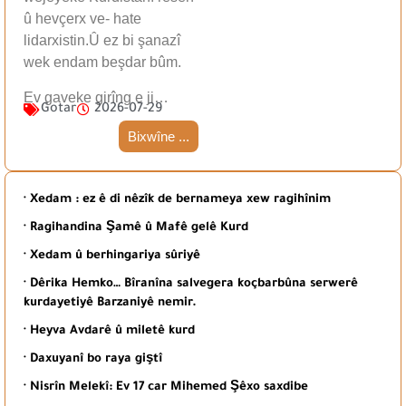
û hevçerx ve- hate
lidarxistin.Û ez bi şanazî
wek endam beşdar bûm.
Ev gaveke girîng e ji…
Gotar
2026-07-29
Bixwîne ...
· Xedam : ez ê di nêzîk de bernameya xew ragihînim
· Ragihandina Şamê û Mafê gelê Kurd
· Xedam û berhingariya sûriyê
· Dêrika Hemko… Bîranîna salvegera koçbarbûna serwerê
kurdayetiyê Barzaniyê nemir.
· Heyva Avdarê û miletê kurd
· Daxuyanî bo raya giştî
· Nisrîn Melekî: Ev 17 car Mihemed Şêxo saxdibe