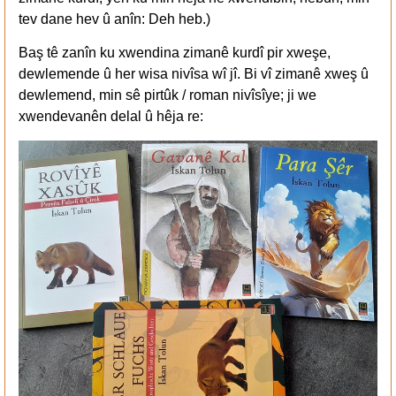
tev dane hev û anîn: Deh heb.)
Baş tê zanîn ku xwendina zimanê kurdî pir xweşe,
dewlemende û her wisa nivîsa wî jî. Bi vî zimanê xweş û
dewlemend, min sê pirtûk / roman nivîsîye; ji we
xwendevanên delal û hêja re: