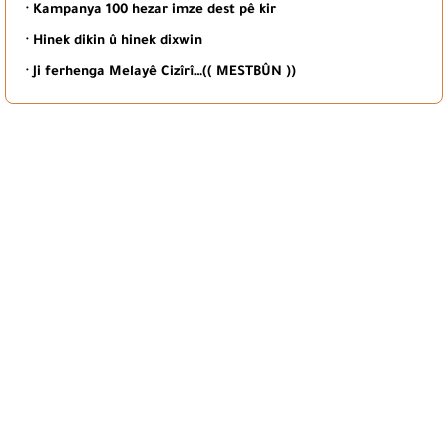
· Kampanya 100 hezar imze dest pê kir
· Hinek dikin û hinek dixwin
· Ji ferhenga Melayê Cizîrî…(( MESTBÛN ))