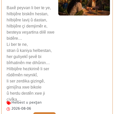
Baxê peyvan li ber te ye,
hilbijêre biskên hestan,
hilbijêre lavij û dastan,
hilbijêre çi demjimêr e,
besteya veşartina dilê xwe
bidêre…
Li ber te ne,
stran û kaniya helbestan,
her guliyekî şevê bi
bîrhatinên me dihûnin…
Hilbijêre hezkirinê li ser
rûdêmên neynikî,
li ser zerdika gizingê,
girnijîna xwe bikole
û herdu destên xwe ji
çivîka…
Helbest u pexşan
2026-08-06