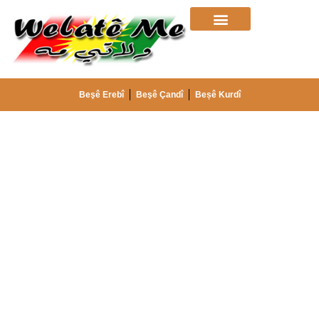
Beşê Erebî
Beşê Çandî
Beșê Kurdî