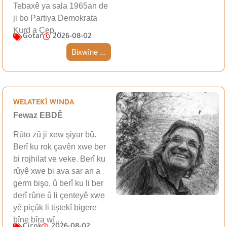
Tebaxê ya sala 1965an de
ji bo Partiya Demokrata
Kurd a Çep…
Gotar
2026-08-02
Bixwîne ...
WELATEKÎ WINDA
Fewaz EBDÊ
Rûto zû ji xew şiyar bû.
Berî ku rok çavên xwe ber
bi rojhilat ve veke. Berî ku
rûyê xwe bi ava sar an a
germ bişo, û berî ku li ber
derî rûne û li çenteyê xwe
yê piçûk li tiştekî bigere
bîne bîra wî…
Çîrok
2026-08-02