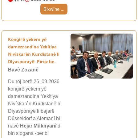
Bixwîne ...
Kongirê yekem yê
damezrandina Yekîtiya
Nivîskarên Kurdistanê li
Diyasporayê- Pîroz be.
Bavê Zozanê
Du roj berê 26 .08.2026
kongirê yekem yê
damezrandina Yekîtiya
Nivîskarên Kurdistanê li
Diyasporayê li bajarê
Dûsseldorf a Alemanî bi
navê
Hejar Mûkiryanî
di
bin slogana -ber bi