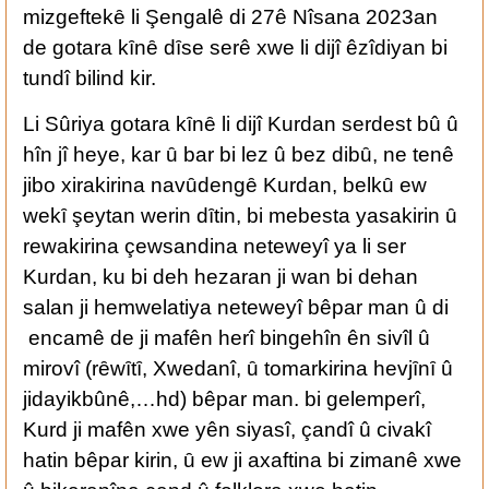
mizgeftekȇ li Şengalê di 27ê Nîsana 2023an
de gotara kȋnȇ dȋse serê xwe li dijî êzîdiyan bi
tundî bilind kir.
Li Sûriya gotara kȋnȇ li dijî Kurdan serdest bû û
hîn jî heye, kar ȗ bar bi lez û bez dibȗ, ne tenê
jibo xirakirina navȗdengȇ Kurdan, belkȗ ew
wekȋ şeytan werin dȋtin, bi mebesta yasakirin ȗ
rewakirina çewsandina neteweyî ya li ser
Kurdan, ku bi deh hezaran ji wan bi dehan
salan ji hemwelatiya neteweyî bêpar man û di
encamê de ji mafên herî bingehîn ên sivîl û
mirovî (rȇwȋtȋ, Xwedanî, ȗ tomarkirina hevjȋnȋ û
jidayikbûnê,…hd) bêpar man. bi gelemperî,
Kurd ji mafên xwe yên siyasî, çandî û civakî
hatin bêpar kirin, ȗ ew ji axaftina bi zimanê xwe