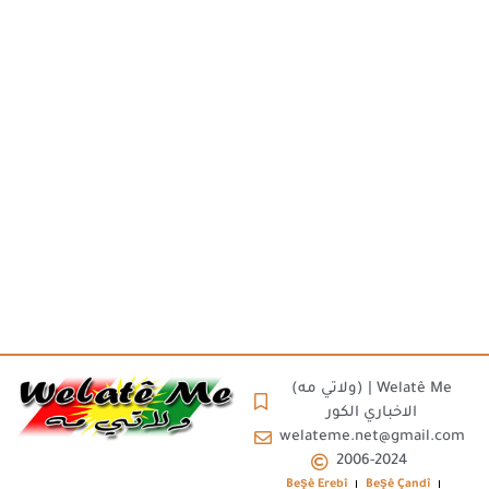
(ولاتي مه) | Welatê Me
الاخباري الكور
welateme.net@gmail.com
2006-2024
Beşê Erebî
Beşê Çandî