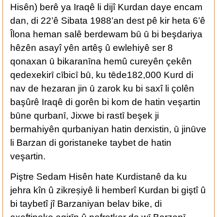
Hisên) berê ya Iraqê li dijî Kurdan daye encam
dan, di 22’ê Sibata 1988’an dest pê kir heta 6’ê
Îlona heman salê berdewam bȗ ȗ bi beşdariya
hêzên asayî yên artêş û ewlehiyê ser 8
qonaxan ȗ bikaranȋna hemû cureyên çekên
qedexekirȋ cȋbicȋ bȗ, ku tȇde182,000 Kurd di
nav de hezaran jin ȗ zarok ku bi saxî li çolên
başûrê Iraqê di gorên bi kom de hatin veşartin
bȗne qurbanȋ, Jixwe bi rastȋ beşek ji
bermahiyên qurbaniyan hatin derxistin, ȗ jinȗve
li Barzan di goristaneke taybet de hatin
veşartin.
Piştre Sedam Hisên hate Kurdistanê da ku
jehra kîn û zikreșiyê li hemberî Kurdan bi giştî û
bi taybetî jî Barzaniyan belav bike, di