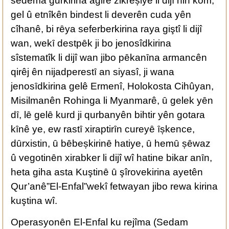
sedema gurkirina agirê zikreșiyê li dijî hin kom,
gel û etnîkên bindest li deverên cuda yên
cîhanê, bi rȇya seferberkirina raya giştî li dijî
wan, wekȋ destpȇk ji bo jenosîdkirina
sîstematîk li dijî wan jibo pȇkanȋna armancên
qirêj ên nijadperestȋ an siyasî, ji wana
jenosȋdkirina gelê Ermenî, Holokosta Cihûyan,
Misilmanên Rohinga li Myanmarê, ȗ gelek yȇn
dȋ, lȇ gelȇ kurd ji qurbanyên bihtir yên gotara
kȋnê ye, ew rastȋ xiraptirȋn cureyȇ ȋșkence,
dȗrxistin, ȗ bȇbeșkirinȇ hatiye, ȗ hemȗ șȇwaz
û vegotinȇn xirabker li dijî wî hatine bikar anȋn,
heta giha asta Kuştinȇ ȗ şîrovekirina ayetên
Qur’anê”El-Enfal”wekî fetwayan jibo rewa kirina
kuştina wî.
Operasyonȇn El-Enfal ku rejîma (Sedam