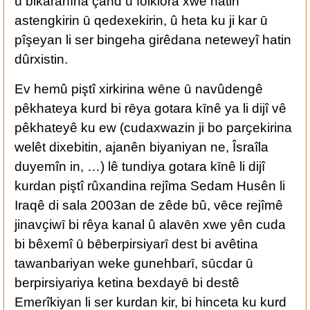
û bikaranîna çand û folklora xwe hatin
astengkirin ȗ qedexekirin, û heta ku ji kar ȗ
pîşeyan li ser bingeha girêdana neteweyî hatin
dûrxistin.
Ev hemû piştî xirkirina wȇne ȗ navûdengê
pêkhateya kurd bi rȇya gotara kȋnê ya li dijî vê
pêkhateyê ku ew (cudaxwazin ji bo parҫekirina
welêt dixebitin, ajanên biyaniyan ne, Îsraîla
duyemîn in, …) lê tundiya gotara kȋnê li dijî
kurdan piştî rûxandina rejîma Sedam Husên li
Iraqê di sala 2003an de zêde bû, vȇce rejîmê
jinavҫiwȋ bi rêya kanal û alavȇn xwe yên cuda
bi bêxemî ȗ bȇberpirsiyarȋ dest bi avêtina
tawanbariyan weke gunehbarȋ, sȗcdar ȗ
berpirsiyariya ketina bexdayȇ bi destê
Emerîkiyan li ser kurdan kir, bi hinceta ku kurd