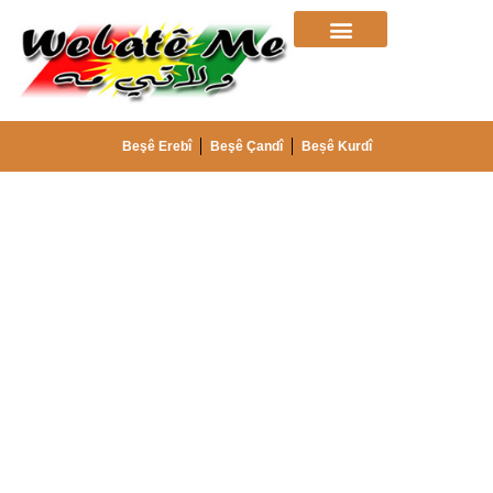
Beşê Erebî
Beşê Çandî
Beșê Kurdî