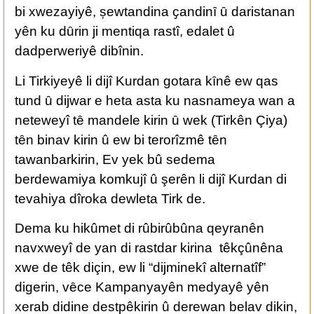
bi xwezayiyê, șewtandina ҫandinȋ ȗ daristanan
yên ku dȗrin ji mentiqa rastî, edalet û
dadperweriyê dibînin.
Li Tirkiyeyê li dijî Kurdan gotara kȋnê ew qas
tund ȗ dijwar e heta asta ku nasnameya wan a
neteweyî tȇ mandele kirin ȗ wek (Tirkên Çiya)
tȇn binav kirin û ew bi terorîzmê tȇn
tawanbarkirin, Ev yek bû sedema
berdewamiya komkujî û şerên li dijî Kurdan di
tevahiya dîroka dewleta Tirk de.
Dema ku hikûmet di rûbirûbûna qeyranên
navxweyî de yan di rastdar kirina têkçûnêna
xwe de têk diçin, ew li “dijminekî alternatîf”
digerin, vȇce Kampanyayên medyayê yên
xerab didine destpêkirin û derewan belav dikin,