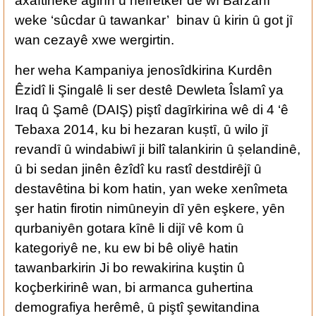
axaftineke agirȋn û nefretker de wȋ Barzanȋ
weke ‘sûcdar ȗ tawankar’ binav ȗ kirin ȗ got jȋ
wan cezayê xwe wergirtin.
her weha Kampaniya jenosîdkirina Kurdên
Êzidî li Şingalê li ser destê Dewleta Îslamî ya
Iraq û Şamê (DAIŞ) piştî dagȋrkirina wê di 4 ‘ê
Tebaxa 2014, ku bi hezaran kuștȋ, ȗ wilo jȋ
revandȋ ȗ windabiwȋ ji bilî talankirin ȗ șelandinȇ,
ȗ bi sedan jinên êzîdî ku rastî destdirȇjȋ ȗ
destavêtina bi kom hatin, yan weke xenîmeta
şer hatin firotin nimȗneyin dȋ yȇn eşkere, yȇn
qurbaniyȇn gotara kȋnȇ li dijȋ vê kom ȗ
kategoriyê ne, ku ew bi bê oliyȇ hatin
tawanbarkirin Ji bo rewakirina kuştin û
koçberkirinê wan, bi armanca guhertina
demografiya herêmê, ȗ piştî şewitandina