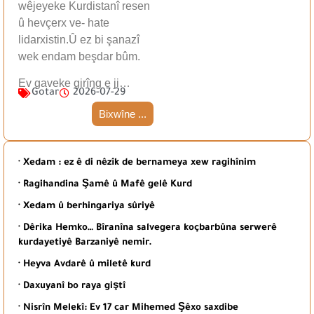
wêjeyeke Kurdistanî resen
û hevçerx ve- hate
lidarxistin.Û ez bi şanazî
wek endam beşdar bûm.
Ev gaveke girîng e ji…
Gotar
2026-07-29
Bixwîne ...
· Xedam : ez ê di nêzîk de bernameya xew ragihînim
· Ragihandina Şamê û Mafê gelê Kurd
· Xedam û berhingariya sûriyê
· Dêrika Hemko… Bîranîna salvegera koçbarbûna serwerê
kurdayetiyê Barzaniyê nemir.
· Heyva Avdarê û miletê kurd
· Daxuyanî bo raya giştî
· Nisrîn Melekî: Ev 17 car Mihemed Şêxo saxdibe