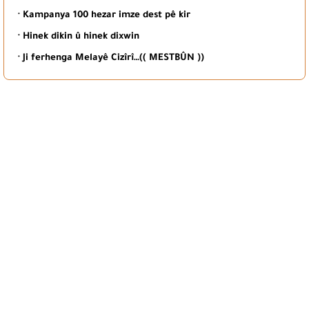
· Kampanya 100 hezar imze dest pê kir
· Hinek dikin û hinek dixwin
· Ji ferhenga Melayê Cizîrî…(( MESTBÛN ))