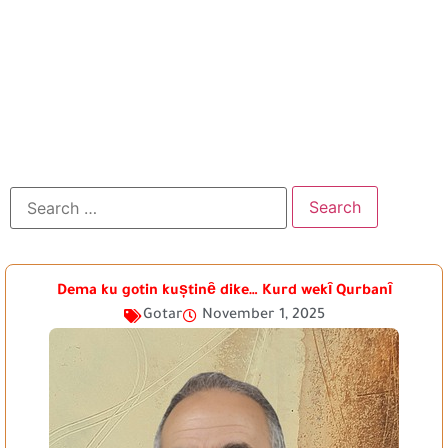
Dema ku gotin kuștinȇ dike… Kurd wekȋ Qurbanȋ
Gotar
November 1, 2025