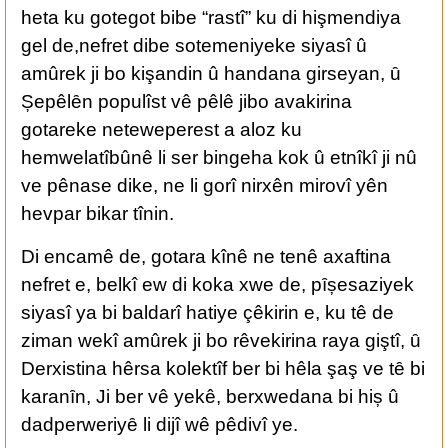
heta ku gotegot bibe “rastî” ku di hişmendiya
gel de,nefret dibe sotemeniyeke siyasî û
amûrek ji bo kişandin û handana girseyan, ȗ
Șepêlȇn populîst vê pêlê jibo avakirina
gotareke neteweperest a aloz ku
hemwelatîbûnê li ser bingeha kok û etnîkî ji nû
ve pênase dike, ne li gorî nirxên mirovî yên
hevpar bikar tînin.
Di encamê de, gotara kînê ne tenê axaftina
nefret e, belkî ew di koka xwe de, pȋșesaziyek
siyasî ya bi baldarî hatiye çêkirin e, ku tê de
ziman wekî amûrek ji bo rêvekirina raya giştî, ȗ
Derxistina hêrsa kolektîf ber bi hêla şaş ve tȇ bi
karanȋn, Ji ber vê yekê, berxwedana bi hiș û
dadperweriyȇ li dijî wê pêdivî ye.