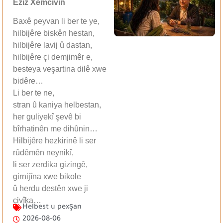
Ezîz Xemcivîn
Baxê peyvan li ber te ye,
hilbijêre biskên hestan,
hilbijêre lavij û dastan,
hilbijêre çi demjimêr e,
besteya veşartina dilê xwe
bidêre…
Li ber te ne,
stran û kaniya helbestan,
her guliyekî şevê bi
bîrhatinên me dihûnin…
Hilbijêre hezkirinê li ser
rûdêmên neynikî,
li ser zerdika gizingê,
girnijîna xwe bikole
û herdu destên xwe ji
çivîka…
Helbest u pexşan
2026-08-06