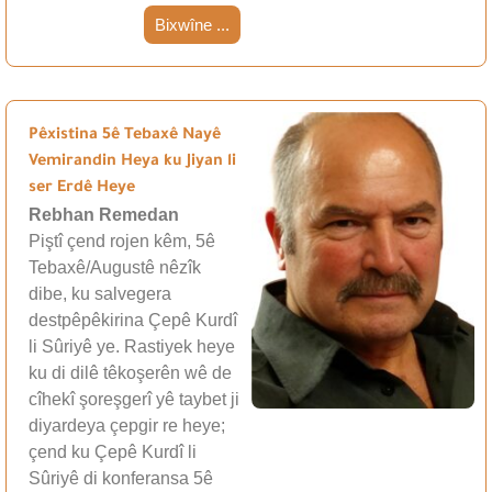
Bixwîne ...
Pêxistina 5ê Tebaxê Nayê
Vemirandin Heya ku Jiyan li
ser Erdê Heye
Rebhan Remedan
Piştî çend rojen kêm, 5ê
Tebaxê/Augustê nêzîk
dibe, ku salvegera
destpêpêkirina Çepê Kurdî
li Sûriyê ye. Rastiyek heye
ku di dilê têkoşerên wê de
cîhekî şoreşgerî yê taybet ji
diyardeya çepgir re heye;
çend ku Çepê Kurdî li
Sûriyê di konferansa 5ê