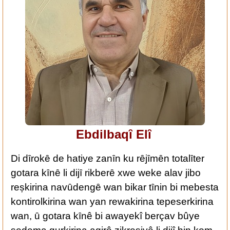
Ebdilbaqȋ Elȋ
Di dȋrokȇ de hatiye zanȋn ku rȇjȋmȇn totalȋter
gotara kȋnȇ li dijȋ rikberȇ xwe weke alav jibo
reșkirina navȗdengȇ wan bikar tȋnin bi mebesta
kontirolkirina wan yan rewakirina tepeserkirina
wan, ȗ gotara kȋnê bi awayekî berçav bûye