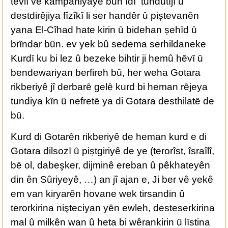
tevlȋ vȇ kampaniyayȇ bȗn ȋdȋ tundȗtȋjȋ ȗ
destdirȇjiya fîzîkî li ser handȇr ȗ piștevanên
yana El-Cîhad hate kirin ȗ bidehan șehȋd ȗ
brȋndar bȗn. ev yek bû sedema serhildaneke
Kurdȋ ku bi lez û bezeke bihtir ji hemû hȇvȋ ȗ
bendewariyan berfireh bû, her weha Gotara
rikberiyê jî derbarȇ gelȇ kurd bi heman rȇjeya
tundiya kȋn ȗ nefretȇ ya di Gotara desthilatȇ de
bȗ.
Kurd di Gotarȇn rikberiyê de heman kurd e di
Gotara dilsozȋ ȗ piștgiriyê de ye (terorîst, îsraîlî,
bȇ ol, dabeşker, dijminê ereban û pêkhateyên
din ên Sûriyeyê, …) an jî ajan e, Ji ber vê yekê
em van kiryarên hovane wek tirsandin û
terorkirina nişteciyan yȇn ewleh, desteserkirina
mal û milkên wan û heta bi wêrankirin ȗ lȋstina