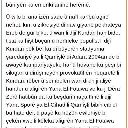
bûn yên ku emerîkî anîne herêmê.
Ȗ wilo bi analîzên sade û naîf karȋbȗ agirȇ
nefret, kȋn, ȗ zikreșiyȇ di nav giyanȇ pȇkhateya
Ereb de gur bike, û wan li dijî Kurdan han bide,
tișta ku hișt boҫȗn ȗ nerȋneke populîst li dijî
Kurdan pȇk bȇ, ku di bûyerên stadyuma
şaredariyê ya li Qamîşlê di Adara 2004an de bi
awayê kampanyayeke har ȗ hovane ku pȇșȋ bi
silogan ȗ dirûşmeyên provokatîf ên heqaretê li
Kurdan, rêber û sembolên wan dikin ji aliyê
hander ȗ alîgirên Yana El-Fotuwa ve ku ji Dêra
Zorê hatibûn da ku beşdarî maça tîmê li dijî
Yana Sporê ya El-Cîhad li Qamîşlî bibin cȋbicȋ
bȗ hate der, ȗ paşê ku hêzên ewlehiyê bi
çekên xwe li kêleka alîgirên Yana El-Fotuwa