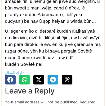
amadekirin, û hemû gelan ji wê sûd wergirtin, û
bûn xwedî ziman, wêje, çand û dîrok, lê
piranîya kurdên Adirbêcanê (ji bilî yekî-
dudyan!) bê nav û şop helyan û winda bûn…
Û, eger em îro di derbarê kurdên Kafkasîyaê
da diaxivin, divê bi dilêşî bibêjin, ew bi wî awîyî
bûn para dîrokê, lê ew, ên ku ji vê çarenûsa reş
rizgar bûne, yên ku bi saya pergala Sovêtê
mane û bûne xwedî nav – ew êdî
kurdên Sovêtê ne!
شارك المقال :
Leave a Reply
Your email address will not be published.
Required