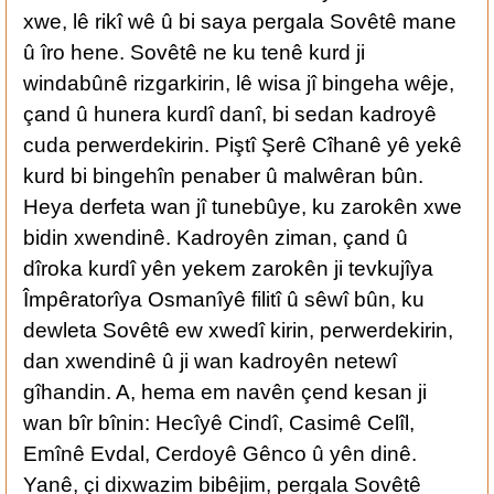
xwe, lê rikî wê û bi saya pergala Sovêtê mane
û îro hene. Sovêtê ne ku tenê kurd ji
windabûnê rizgarkirin, lê wisa jî bingeha wêje,
çand û hunera kurdî danî, bi sedan kadroyê
cuda perwerdekirin. Piştî Şerê Cîhanê yê yekê
kurd bi bingehîn penaber û malwêran bûn.
Heya derfeta wan jî tunebûye, ku zarokên xwe
bidin xwendinê. Kadroyên ziman, çand û
dîroka kurdî yên yekem zarokên ji tevkujîya
Împêratorîya Osmanîyê filitî û sêwî bûn, ku
dewleta Sovêtê ew xwedî kirin, perwerdekirin,
dan xwendinê û ji wan kadroyên netewî
gîhandin. A, hema em navên çend kesan ji
wan bîr bînin: Hecîyê Cindî, Casimê Celîl,
Emînê Evdal, Cerdoyê Gênco û yên dinê.
Yanê, çi dixwazim bibêjim, pergala Sovêtê