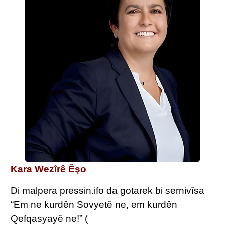
Kara Wezîrê Êşo
Di malpera pressin.ifo da gotarek bi sernivîsa
“Em ne kurdên Sovyetê ne, em kurdên
Qefqasyayê ne!” (