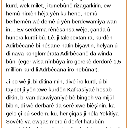
kurd, wek milet, ji tunebûnê rizagarkirin, ew
hemû nirxên hêja yên ku hene, hemû
berhemên wê demê û yên berdewamîya wan
in… Ev serdema rênêsansa wêje, çanda û
hunera kurdî bû. Lê, ji talebextan ra, kurdên
Adirbêcanê bi hêsane hatin bişavtin, helyan û
di nava konglomêrata Adirbêcanê da winda
bûn (eger wisa nînbûya îro gerekê derdorê 1,5
mîllîon kurd li Adrbêcana îro hebûna!).
Ji bo wê jî, bi dîtina min, divê îro kurd, û bi
taybet jî yên xwe kurdên Kafkasîyaê hesab
dikin, bi van daxwîyanîyê bê bingeh va mijûl
bibin, di wê derbarê da serê xwe biêşînin, ka
gelo çi bû sedem, ku, her çiqas ji hêla Yekîtîya
Sovêtê va ewqas merc û derfet hatubûn