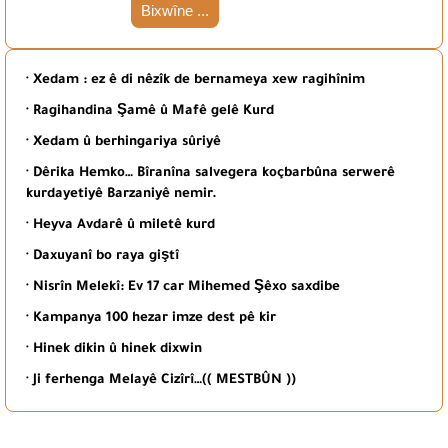
Bixwîne ...
· Xedam : ez ê di nêzîk de bernameya xew ragihînim
· Ragihandina Şamê û Mafê gelê Kurd
· Xedam û berhingariya sûriyê
· Dêrika Hemko… Bîranîna salvegera koçbarbûna serwerê
kurdayetiyê Barzaniyê nemir.
· Heyva Avdarê û miletê kurd
· Daxuyanî bo raya giştî
· Nisrîn Melekî: Ev 17 car Mihemed Şêxo saxdibe
· Kampanya 100 hezar imze dest pê kir
· Hinek dikin û hinek dixwin
· Ji ferhenga Melayê Cizîrî…(( MESTBÛN ))