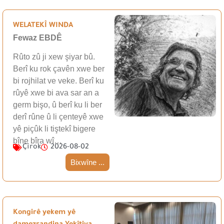
WELATEKÎ WINDA
Fewaz EBDÊ
Rûto zû ji xew şiyar bû.
Berî ku rok çavên xwe ber
bi rojhilat ve veke. Berî ku
rûyê xwe bi ava sar an a
germ bişo, û berî ku li ber
derî rûne û li çenteyê xwe
yê piçûk li tiştekî bigere
bîne bîra wî…
Çîrok
2026-08-02
Bixwîne ...
Kongirê yekem yê