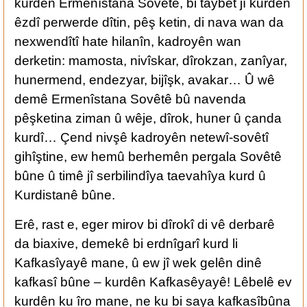
kurdên Ermenîstana Sovêtê, bi taybet jî kurdên
êzdî perwerde dîtin, pêş ketin, di nava wan da
nexwendîtî hate hilanîn, kadroyên wan
derketin: mamosta, nivîskar, dîrokzan, zanîyar,
hunermend, endezyar, bijîşk, avakar… Û wê
demê Ermenîstana Sovêtê bû navenda
pêşketina ziman û wêje, dîrok, huner û çanda
kurdî… Çend nivşê kadroyên netewî-sovêtî
gihîştine, ew hemû berhemên pergala Sovêtê
bûne û timê jî serbilindîya taevahîya kurd û
Kurdistanê bûne.
Erê, rast e, eger mirov bi dîrokî di vê derbarê
da biaxive, demekê bi erdnîgarî kurd li
Kafkasîyayê mane, û ew jî wek gelên dinê
kafkasî bûne – kurdên Kafkasêyayê! Lêbelê ev
kurdên ku îro mane, ne ku bi saya kafkasîbûna