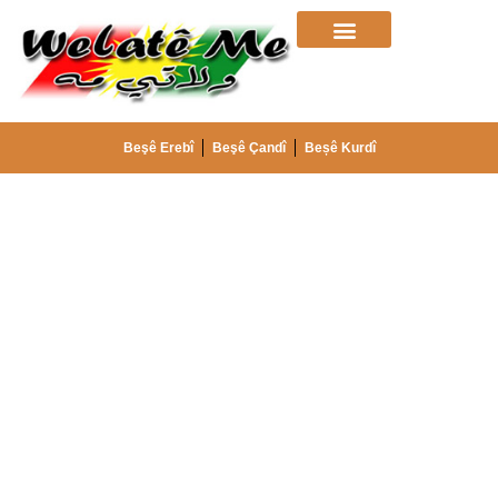
Beşê Erebî
Beşê Çandî
Beșê Kurdî