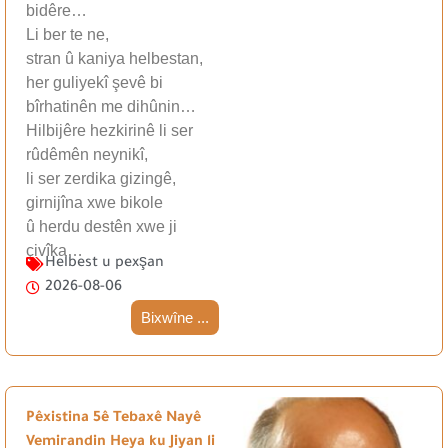
bidêre…
Li ber te ne,
stran û kaniya helbestan,
her guliyekî şevê bi
bîrhatinên me dihûnin…
Hilbijêre hezkirinê li ser
rûdêmên neynikî,
li ser zerdika gizingê,
girnijîna xwe bikole
û herdu destên xwe ji
çivîka…
Helbest u pexşan
2026-08-06
Bixwîne ...
Pêxistina 5ê Tebaxê Nayê
Vemirandin Heya ku Jiyan li