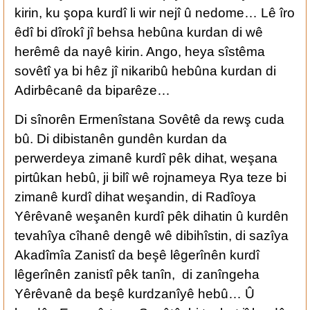
kirin, ku şopa kurdî li wir nejî û nedome… Lê îro
êdî bi dîrokî jî behsa hebûna kurdan di wê
herêmê da nayê kirin. Ango, heya sîstêma
sovêtî ya bi hêz jî nikaribû hebûna kurdan di
Adirbêcanê da biparêze…
Di sînorên Ermenîstana Sovêtê da rewş cuda
bû. Di dibistanên gundên kurdan da
perwerdeya zimanê kurdî pêk dihat, weşana
pirtûkan hebû, ji bilî wê rojnameya Rya teze bi
zimanê kurdî dihat weşandin, di Radîoya
Yêrêvanê weşanên kurdî pêk dihatin û kurdên
tevahîya cîhanê dengê wê dibihîstin, di sazîya
Akadîmîa Zanistî da beşê lêgerînên kurdî
lêgerînên zanistî pêk tanîn, di zanîngeha
Yêrêvanê da beşê kurdzanîyê hebû… Û