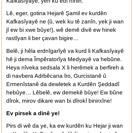
Kafkasîyayê, yên ku êdî nînin.
Lê, eger, gotina Hejarê Şamil ev kurdên
Kafkasîyayê ne (û, wek ku tê zanîn, yek ji wan
jî ew bi xwe bûye!), wê demê divê ew hinek
rastîyan li ber çavan bigire…
Belê, ji hêla erdnîgarîyê va kurd li Kafkasîyayê
hê ji dema Împêratorîya Medyayê va hebûne.
Heya nîveka sedsala X li herêmek a berfireh a
di navbera Adrbêcana îro, Gurcistanê û
Ermenîstanê da dewletek a Kurdên Şeddadî
hebûye… Lêbelê, ew demekê bûye! Ew bûne
dîrok, mirov dikare wan bi dîrokî binirxîne!
Ev pirsek a dinê ye!
Pirs di wê da ye, ka ew kurdên ku Hejar ji wan