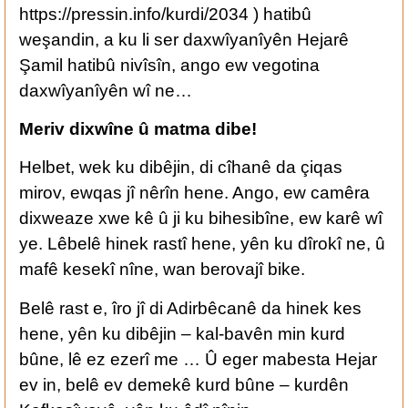
https://pressin.info/kurdi/2034 ) hatibû
weşandin, a ku li ser daxwîyanîyên Hejarê
Şamil hatibû nivîsîn, ango ew vegotina
daxwîyanîyên wî ne…
Meriv dixwîne û matma dibe!
Helbet, wek ku dibêjin, di cîhanê da çiqas
mirov, ewqas jî nêrîn hene. Ango, ew camêra
dixweaze xwe kê û ji ku bihesibîne, ew karê wî
ye. Lêbelê hinek rastî hene, yên ku dîrokî ne, û
mafê kesekî nîne, wan berovajî bike.
Belê rast e, îro jî di Adirbêcanê da hinek kes
hene, yên ku dibêjin – kal-bavên min kurd
bûne, lê ez ezerî me … Û eger mabesta Hejar
ev in, belê ev demekê kurd bûne – kurdên