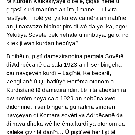
ra Kurdên Kafkasîyayê dibêje, çiqas hene û
çiqasî kurd mabûne an îro jî mane… Li vira
rastîyek li holê ye, ya ku ew camêra an nabîne,
an jî naxwaze bibîne: pirs di wê da ye, ka, eger
Yekîtîya Sovêtê pêk nehata û nînbûya, gelo, îro
kitek ji wan kurdan hebûya?…
Binihêrin, piştî damezirandina pergala Sovêtê
di Adirbêcanê da sala 1923-an li ser bingeha
çar navçeyên kurdî – Laçînê, Kelbecarê,
Zengîlanê û Qubatlûyê Herêma otonom a
Kurdistanê tê damezirandin. Lê ji talabextan ra
ew herêm heya sala 1929-an hebûna xwe
didomîne: li ser bingeha guhartina sînorên
navçeyan di Komara sovêtî ya Adrbêcanê da,
di nava dîroka wê herêma kurdî ya otonom da
xaleke çivir tê danîn… Û piştî wê her tişt tê