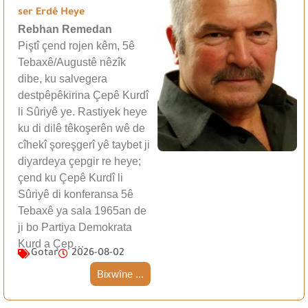
ser Erdê Heye
Rebhan Remedan
Piştî çend rojen kêm, 5ê
Tebaxê/Augustê nêzîk
dibe, ku salvegera
destpêpêkirina Çepê Kurdî
li Sûriyê ye. Rastiyek heye
ku di dilê têkoşerên wê de
cîhekî şoreşgerî yê taybet ji
diyardeya çepgir re heye;
çend ku Çepê Kurdî li
Sûriyê di konferansa 5ê
Tebaxê ya sala 1965an de
ji bo Partiya Demokrata
Kurd a Çep…
Gotar
2026-08-02
Bixwîne ...