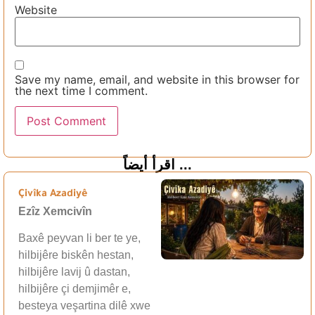
Website
Save my name, email, and website in this browser for
the next time I comment.
اقرأ أيضاً ...
Çivîka Azadiyê
Ezîz Xemcivîn
Baxê peyvan li ber te ye,
hilbijêre biskên hestan,
hilbijêre lavij û dastan,
hilbijêre çi demjimêr e,
besteya veşartina dilê xwe