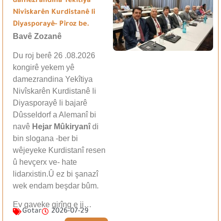
damezrandina Yekîtiya
Nivîskarên Kurdistanê li
Diyasporayê- Pîroz be.
Bavê Zozanê
Du roj berê 26 .08.2026
kongirê yekem yê
damezrandina Yekîtiya
Nivîskarên Kurdistanê li
Diyasporayê li bajarê
Dûsseldorf a Alemanî bi
navê
Hejar Mûkiryanî
di
bin slogana -ber bi
wêjeyeke Kurdistanî resen
û hevçerx ve- hate
lidarxistin.Û ez bi şanazî
wek endam beşdar bûm.
Ev gaveke girîng e ji…
Gotar
2026-07-29