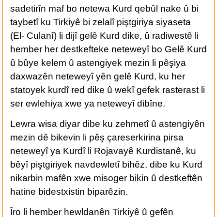
sadetirîn maf bo netewa Kurd qebûl nake û bi
taybetî ku Tirkiyê bi zelalî piştgiriya siyaseta
(El- Culanî) li dijî gelê Kurd dike, û radiwestê li
hember her destkefteke neteweyî bo Gelê Kurd
û bûye kelem û astengiyek mezin li pêşiya
daxwazên neteweyî yên gelê Kurd, ku her
statoyek kurdî red dike û wekî gefek rasterast li
ser ewlehiya xwe ya neteweyî dibîne.
Lewra wisa diyar dibe ku zehmetî û astengiyên
mezin dê bikevin li pêş çareserkirina pirsa
neteweyî ya Kurdî li Rojavayê Kurdistanê, ku
bêyî piştgiriyek navdewletî bihêz, dibe ku Kurd
nikarbin mafên xwe misoger bikin û destkeftên
hatine bidestxistin biparêzin.
Îro li hember hewldanên Tirkiyê û gefên