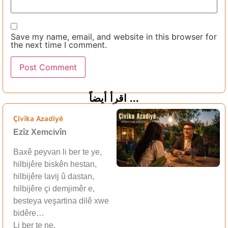
Save my name, email, and website in this browser for
the next time I comment.
اقرأ أيضاً ...
Çivîka Azadiyê
Ezîz Xemcivîn
Baxê peyvan li ber te ye,
hilbijêre biskên hestan,
hilbijêre lavij û dastan,
hilbijêre çi demjimêr e,
besteya veşartina dilê xwe
bidêre…
Li ber te ne,