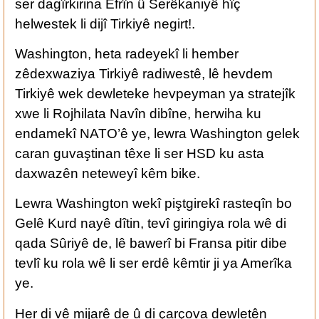
ser dagîrkirina Efrîn û Serêkaniyê hîç
helwestek li dijî Tirkiyê negirt!.
Washington, heta radeyekî li hember
zêdexwaziya Tirkiyê radiwestê, lê hevdem
Tirkiyê wek dewleteke hevpeyman ya stratejîk
xwe li Rojhilata Navîn dibîne, herwiha ku
endamekî NATO’ê ye, lewra Washington gelek
caran guvaştinan têxe li ser HSD ku asta
daxwazên neteweyî kêm bike.
Lewra Washington wekî piştgirekî rasteqîn bo
Gelê Kurd nayê dîtin, tevî giringiya rola wê di
qada Sûriyê de, lê bawerî bi Fransa pitir dibe
tevlî ku rola wê li ser erdê kêmtir ji ya Amerîka
ye.
Her di vê mijarê de û di çarçova dewletên