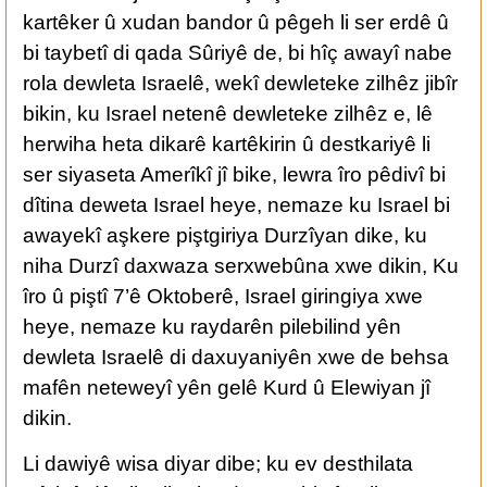
kartêker û xudan bandor û pêgeh li ser erdê û
bi taybetî di qada Sûriyê de, bi hîç awayî nabe
rola dewleta Israelê, wekî dewleteke zilhêz jibîr
bikin, ku Israel netenê dewleteke zilhêz e, lê
herwiha heta dikarê kartêkirin û destkariyê li
ser siyaseta Amerîkî jî bike, lewra îro pêdivî bi
dîtina deweta Israel heye, nemaze ku Israel bi
awayekî aşkere piştgiriya Durzîyan dike, ku
niha Durzî daxwaza serxwebûna xwe dikin, Ku
îro û piştî 7’ê Oktoberê, Israel giringiya xwe
heye, nemaze ku raydarên pilebilind yên
dewleta Israelê di daxuyaniyên xwe de behsa
mafên neteweyî yên gelê Kurd û Elewiyan jî
dikin.
Li dawiyê wisa diyar dibe; ku ev desthilata