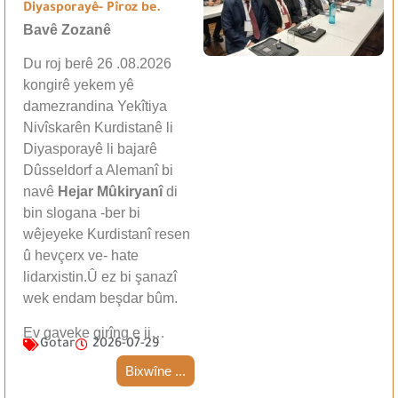
Diyasporayê- Pîroz be.
Bavê Zozanê
Du roj berê 26 .08.2026
kongirê yekem yê
damezrandina Yekîtiya
Nivîskarên Kurdistanê li
Diyasporayê li bajarê
Dûsseldorf a Alemanî bi
navê
Hejar Mûkiryanî
di
bin slogana -ber bi
wêjeyeke Kurdistanî resen
û hevçerx ve- hate
lidarxistin.Û ez bi şanazî
wek endam beşdar bûm.
Ev gaveke girîng e ji…
Gotar
2026-07-29
Bixwîne ...