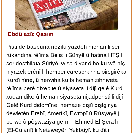
Ebdûlazîz Qasim
Piştî derbasbûna nêzîkî yazdeh mehan li ser
rûxandina rêjîma Be’is li Sûriyê û hatina HTŞ li
ser desthilata Sûriyê, wisa diyar dibe ku wê hîç
niyazek erênî li hember çareserkirina pirsgirêka
Kurdî nîne, û herwiha ku bi heman zihniyeta
rêjîma berê dixebite û siyaseta li dijî gelê Kurd
xudan dike û heman siyaseta nijadperistî li dijî
Gelê Kurd didomîne, nemaze piştî piştgiriya
dewletên Erebî, Amerîkî, Ewropî û Rûsyayê ji
bo wê û pêşwaziya germ li Ehmed El-Şera’h
(El-Culanî) li Neteweyên Yekbûyî, ku dîtir