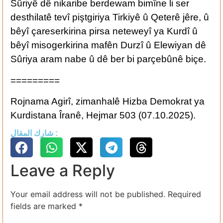
Sûriyê dê nikaribe berdewam bimîne li ser
desthilatê tevî piştgiriya Tirkiyê û Qeterê jêre, û
bêyî çareserkirina pirsa neteweyî ya Kurdî û
bêyî misogerkirina mafên Durzî û Elewiyan dê
Sûriya aram nabe û dê ber bi parçebûnê biçe.
=========
Rojnama Agirî, zimanhalê Hizba Demokrat ya
Kurdistana Îranê, Hejmar 503 (07.10.2025).
شارك المقال :
Leave a Reply
Your email address will not be published.
Required
fields are marked
*