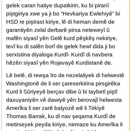
gelek caran hatiye dupatkirin, ku bi piranî
piştgiriya xwe ya ji bo “Hevkariya Ewlehiyê” bi
HSD re piştrast kiriye, lê di heman demê de
garantiyên zelal derbarê pirsa neteweyî û
mafên siyasî yên Gelê kurd pêşkêş nekiriye,
tevî ku di salên borî de gelek hewl dida ji bo
serxistina diyaloga Kurdî- Kurdî di navbera
hêzên siyasî yên Rojavayê Kurdistanê de.
Lê belê, di rewşa îro de nezelaliyek di helwestê
Washingtonê de li ser çareserkirina pirsgirêka
Kurd li Sûriyeyê berçav dibe û bi taybetî piştî
daxuyaniyên vê dawiyê yên berovajî helwesta
Amerîka li ser zarê balyozê wê li Tirkiyê
Thomas Barrak, ku di nav şeqama Kurdî de
metirseyek peyda kiriye, nemaze ku Amerîka li