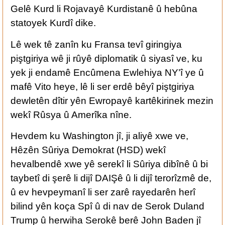
Gelê Kurd li Rojavayê Kurdistanê û hebûna
statoyek Kurdî dike.
Lê wek tê zanîn ku Fransa tevî giringiya
piştgiriya wê ji rûyê diplomatik û siyasî ve, ku
yek ji endamê Encûmena Ewlehiya NY’î ye û
mafê Vito heye, lê li ser erdê bêyî piştgiriya
dewletên dîtir yên Ewropayê kartêkirinek mezin
wekî Rûsya û Amerîka nîne.
Hevdem ku Washington jî, ji aliyê xwe ve,
Hêzên Sûriya Demokrat (HSD) wekî
hevalbendê xwe yê serekî li Sûriya dibînê û bi
taybetî di şerê li dijî DAIŞê û li dijî terorîzmê de,
û ev hevpeymanî li ser zarê rayedarên herî
bilind yên koça Spî û di nav de Serok Duland
Trump û herwiha Serokê berê John Baden jî