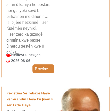
stran û kaniya helbestan,
her guliyekî şevê bi
bîrhatinên me dihûnin…
Hilbijêre hezkirinê li ser
rûdêmên neynikî,
li ser zerdika gizingê,
girnijîna xwe bikole
û herdu destên xwe ji
çivîka…
Helbest u pexşan
2026-08-06
Bixwîne ...
Pêxistina 5ê Tebaxê Nayê
Vemirandin Heya ku Jiyan li
ser Erdê Heye