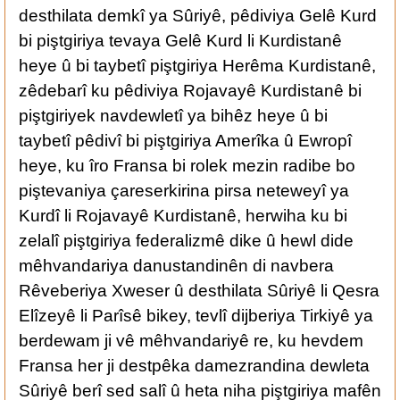
desthilata demkî ya Sûriyê, pêdiviya Gelê Kurd
bi piştgiriya tevaya Gelê Kurd li Kurdistanê
heye û bi taybetî piştgiriya Herêma Kurdistanê,
zêdebarî ku pêdiviya Rojavayê Kurdistanê bi
piştgiriyek navdewletî ya bihêz heye û bi
taybetî pêdivî bi piştgiriya Amerîka û Ewropî
heye, ku îro Fransa bi rolek mezin radibe bo
piştevaniya çareserkirina pirsa neteweyî ya
Kurdî li Rojavayê Kurdistanê, herwiha ku bi
zelalî piştgiriya federalizmê dike û hewl dide
mêhvandariya danustandinên di navbera
Rêveberiya Xweser û desthilata Sûriyê li Qesra
Elîzeyê li Parîsê bikey, tevlî dijberiya Tirkiyê ya
berdewam ji vê mêhvandariyê re, ku hevdem
Fransa her ji destpêka damezrandina dewleta
Sûriyê berî sed salî û heta niha piştgiriya mafên