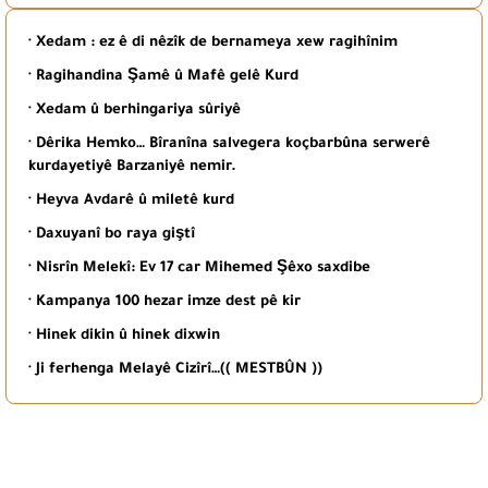
· Xedam : ez ê di nêzîk de bernameya xew ragihînim
· Ragihandina Şamê û Mafê gelê Kurd
· Xedam û berhingariya sûriyê
· Dêrika Hemko… Bîranîna salvegera koçbarbûna serwerê
kurdayetiyê Barzaniyê nemir.
· Heyva Avdarê û miletê kurd
· Daxuyanî bo raya giştî
· Nisrîn Melekî: Ev 17 car Mihemed Şêxo saxdibe
· Kampanya 100 hezar imze dest pê kir
· Hinek dikin û hinek dixwin
· Ji ferhenga Melayê Cizîrî…(( MESTBÛN ))