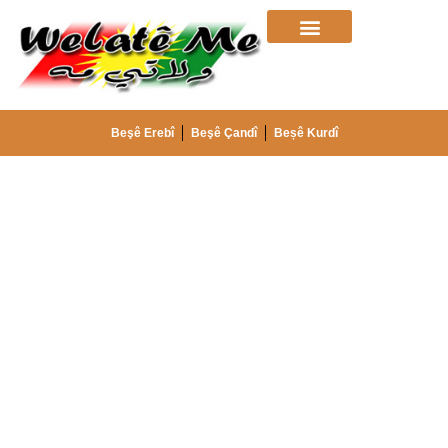
Beşê Erebî
Beşê Çandî
Beșê Kurdî