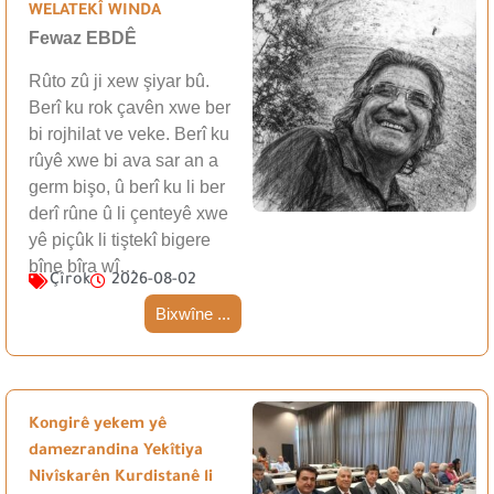
WELATEKÎ WINDA
Fewaz EBDÊ
Rûto zû ji xew şiyar bû.
Berî ku rok çavên xwe ber
bi rojhilat ve veke. Berî ku
rûyê xwe bi ava sar an a
germ bişo, û berî ku li ber
derî rûne û li çenteyê xwe
yê piçûk li tiştekî bigere
bîne bîra wî…
Çîrok
2026-08-02
Bixwîne ...
Kongirê yekem yê
damezrandina Yekîtiya
Nivîskarên Kurdistanê li