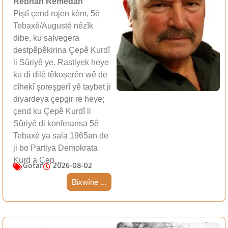
Rebhan Remedan
Piştî çend rojen kêm, 5ê
Tebaxê/Augustê nêzîk
dibe, ku salvegera
destpêpêkirina Çepê Kurdî
li Sûriyê ye. Rastiyek heye
ku di dilê têkoşerên wê de
cîhekî şoreşgerî yê taybet ji
diyardeya çepgir re heye;
çend ku Çepê Kurdî li
Sûriyê di konferansa 5ê
Tebaxê ya sala 1965an de
ji bo Partiya Demokrata
Kurd a Çep…
Gotar
2026-08-02
Bixwîne ...