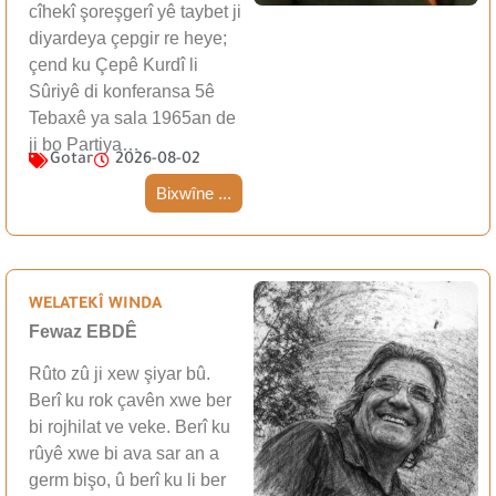
cîhekî şoreşgerî yê taybet ji
diyardeya çepgir re heye;
çend ku Çepê Kurdî li
Sûriyê di konferansa 5ê
Tebaxê ya sala 1965an de
ji bo Partiya…
Gotar
2026-08-02
Bixwîne ...
WELATEKÎ WINDA
Fewaz EBDÊ
Rûto zû ji xew şiyar bû.
Berî ku rok çavên xwe ber
bi rojhilat ve veke. Berî ku
rûyê xwe bi ava sar an a
germ bişo, û berî ku li ber