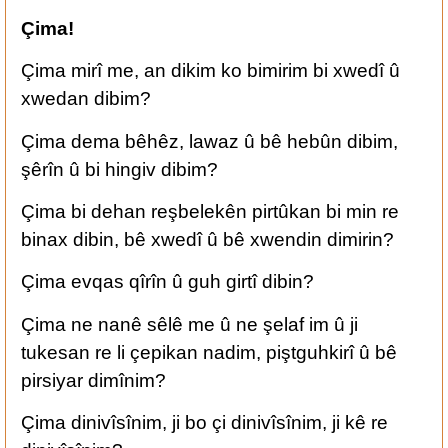
Çima!
Çima mirî me, an dikim ko bimirim bi xwedî û
xwedan dibim?
Çima dema bêhêz, lawaz û bê hebûn dibim,
şêrîn û bi hingiv dibim?
Çima bi dehan reşbelekên pirtûkan bi min re
binax dibin, bê xwedî û bê xwendin dimirin?
Çima evqas qîrîn û guh girtî dibin?
Çima ne nanê sêlê me û ne şelaf im û ji
tukesan re li çepikan nadim, piştguhkirî û bê
pirsiyar dimînim?
Çima dinivîsînim, ji bo çi dinivîsînim, ji kê re