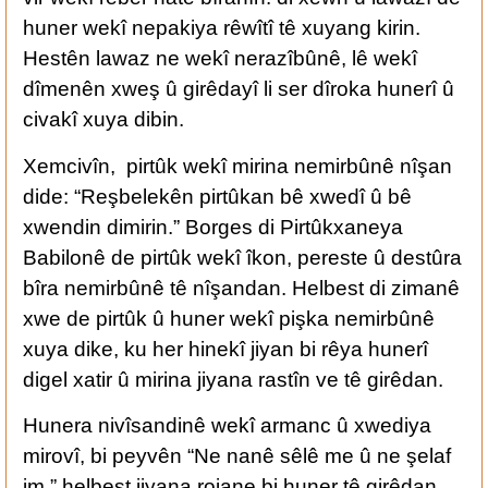
huner wekî nepakiya rêwîtî tê xuyang kirin.
Hestên lawaz ne wekî nerazîbûnê, lê wekî
dîmenên xweş û girêdayî li ser dîroka hunerî û
civakî xuya dibin.
Xemcivîn, pirtûk wekî mirina nemirbûnê nîşan
dide: “Reşbelekên pirtûkan bê xwedî û bê
xwendin dimirin.” Borges di Pirtûkxaneya
Babilonê de pirtûk wekî îkon, pereste û destûra
bîra nemirbûnê tê nîşandan. Helbest di zimanê
xwe de pirtûk û huner wekî pişka nemirbûnê
xuya dike, ku her hinekî jiyan bi rêya hunerî
digel xatir û mirina jiyana rastîn ve tê girêdan.
Hunera nivîsandinê wekî armanc û xwediya
mirovî, bi peyvên “Ne nanê sêlê me û ne şelaf
im,” helbest jiyana rojane bi huner tê girêdan.