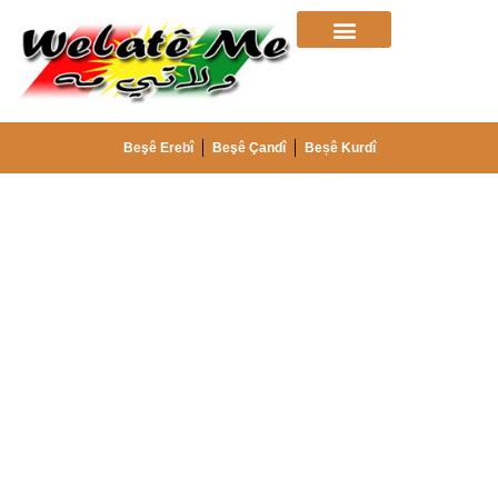
Beşê Erebî
Beşê Çandî
Beșê Kurdî