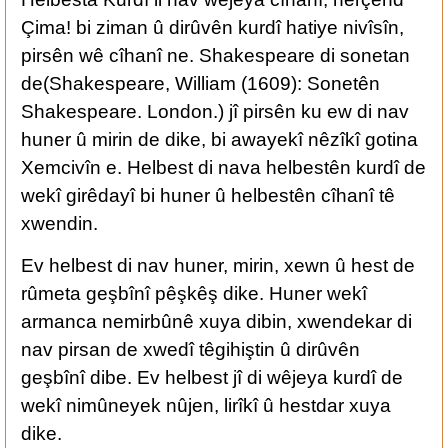
Çima! bi ziman û dirûvên kurdî hatiye nivîsîn,
pirsên wê cîhanî ne. Shakespeare di sonetan
de(Shakespeare, William (1609): Sonetên
Shakespeare. London.) jî pirsên ku ew di nav
huner û mirin de dike, bi awayekî nêzîkî gotina
Xemcivîn e. Helbest di nava helbestên kurdî de
wekî girêdayî bi huner û helbestên cîhanî tê
xwendin.
Ev helbest di nav huner, mirin, xewn û hest de
rûmeta geşbînî pêşkêş dike. Huner wekî
armanca nemirbûnê xuya dibin, xwendekar di
nav pirsan de xwedî têgihiştin û dirûvên
geşbînî dibe. Ev helbest jî di wêjeya kurdî de
wekî nimûneyek nûjen, lirîkî û hestdar xuya
dike.