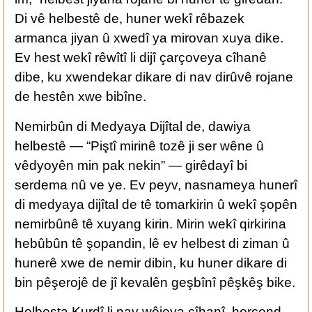
Di vê helbestê de, huner wekî rêbazek
armanca jiyan û xwedî ya mirovan xuya dike.
Ev hest wekî rêwîtî li dijî çarçoveya cîhanê
dibe, ku xwendekar dikare di nav dirûvê rojane
de hestên xwe bibîne.
Nemirbûn di Medyaya Dijîtal de, dawiya
helbestê — “Piştî mirinê tozê ji ser wêne û
vêdyoyên min pak nekin” — girêdayî bi
serdema nû ve ye. Ev peyv, nasnameya hunerî
di medyaya dijîtal de tê tomarkirin û wekî şopên
nemirbûnê tê xuyang kirin. Mirin wekî qirkirina
hebûbûn tê şopandin, lê ev helbest di ziman û
hunerê xwe de nemir dibin, ku huner dikare di
bin pêşerojê de jî kevalên geşbînî pêşkêş bike.
Helbesta Kurdî li nav wêjeya cîhanî, herçend