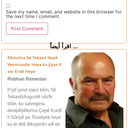
Save my name, email, and website in this browser for
the next time I comment.
اقرأ أيضاً ...
Pêxistina 5ê Tebaxê Nayê
Vemirandin Heya ku Jiyan li
ser Erdê Heye
Rebhan Remedan
Piştî çend rojen kêm, 5ê
Tebaxê/Augustê nêzîk
dibe, ku salvegera
destpêpêkirina Çepê Kurdî
li Sûriyê ye. Rastiyek heye
ku di dilê têkoşerên wê de