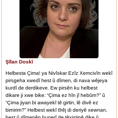
Şîlan Doskî
Helbesta Çima! ya Nivîskar Ezîz Xemcivîn wekî
pirsgeha xwedî hest û dîmen, di nava wêjeya
kurdî de derdikeve. Ew pirsên ku helbest
dikare ji xwe bike: “Çima ez hîn jî hebûm?” û
“Çima jiyan bi awayekî tê girtin, lê divê ez
bimirim?” Helbest wekî tîrêj di deriyê xewnan,
hest û dîmenên hunerî de têxistinê dike û