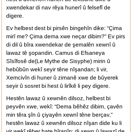
xwendekar di nav rêya hunerî û felsefî de
digere.
Ev helbest dest bi pirsên bingehîn dike: “Çima
mirî me? Çima dema xwe neçar dibim?” Ev pirs
di dil û bîra xwendekar de şemalên xewnî û
lawaz tê şopandin. Camus di Efsaneya
Sîsîfosê de(Le Mythe de Sisyphe) mirin û
hebûbûn wekî seyir têne nîşandan; li vir,
Xemcivîn di huner û zimanê xwe de bûyerek
seyir û sosret bi hest û lirîkê li pey digere.
Hestên lawaz û xewnên dilsoz, helbest bi
peyvên xwe, wekî: “Dema bêhêz dibim, çavên
min têra şîn û çiyayên xewnî têne berçav,”
hestên lawaz û xewnên dilsoz nîşan dide ku li
vir wekî rêber hate bîranîn: di xewn û lawazî de