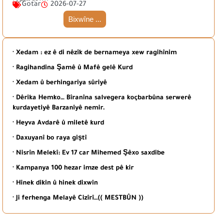
Gotar
2026-07-27
Bixwîne ...
· Xedam : ez ê di nêzîk de bernameya xew ragihînim
· Ragihandina Şamê û Mafê gelê Kurd
· Xedam û berhingariya sûriyê
· Dêrika Hemko… Bîranîna salvegera koçbarbûna serwerê
kurdayetiyê Barzaniyê nemir.
· Heyva Avdarê û miletê kurd
· Daxuyanî bo raya giştî
· Nisrîn Melekî: Ev 17 car Mihemed Şêxo saxdibe
· Kampanya 100 hezar imze dest pê kir
· Hinek dikin û hinek dixwin
· Ji ferhenga Melayê Cizîrî…(( MESTBÛN ))