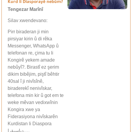
Kurd li Diasporayê nebûm?
Tengezar Marînî
Silav xwendevano:
Pirr biraderan ji min
pirsiyar kirin û di rêka
Messenger, WhatsApp û
telefonan re, çima tu li
Kongirê yekem amade
nebûyî?. Birastî ez şerim
dikim bibêjim, piştî bêhtir
40sal î ji nivîsînê,
biraderekî nenivîskar,
telefona min kir û got em te
weke mêvan vedixwînin
Kongira xwe ya
Fiderasiyona nivîskarên
Kurdistan li Diaspora
دیاسپۆرا….