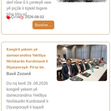
derî rûne û li çenteyê xwe
yê piçûk li tiştekî bigere
bîne bîra wî…
Çîrok
2026-08-02
Bixwîne ...
Kongirê yekem yê
damezrandina Yekîtiya
Nivîskarên Kurdistanê li
Diyasporayê- Pîroz be.
Bavê Zozanê
Du roj berê 26 .08.2026
kongirê yekem yê
damezrandina Yekîtiya
Nivîskarên Kurdistanê li
Diyasporayê li bajarê