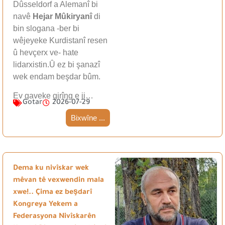
Dûsseldorf a Alemanî bi
navê
Hejar Mûkiryanî
di
bin slogana -ber bi
wêjeyeke Kurdistanî resen
û hevçerx ve- hate
lidarxistin.Û ez bi şanazî
wek endam beşdar bûm.
Ev gaveke girîng e ji…
Gotar
2026-07-29
Bixwîne ...
Dema ku nivîskar wek
mêvan tê vexwendin mala
xwe!.. Çima ez beşdarî
Kongreya Yekem a
Federasyona Nivîskarên