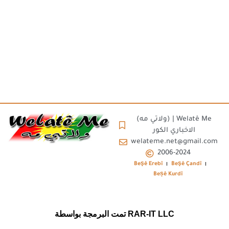
(ولاتي مه) | Welatê Me
الاخباري الكور
welateme.net@gmail.com
2006-2024
Beşê Erebî
Beşê Çandî
Beșê Kurdî
تمت البرمجة بواسطة RAR-IT LLC